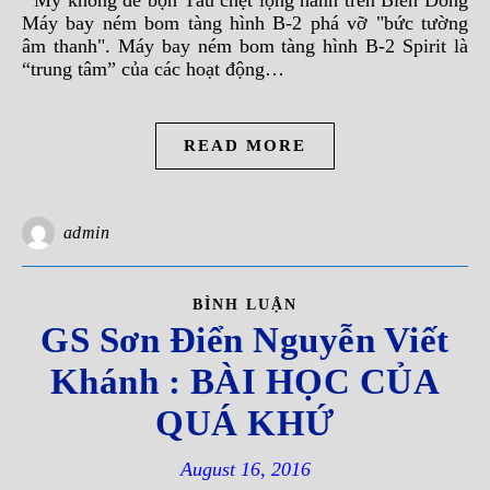
Mỹ không để bọn Tàu chệt lộng hành trên Biển Đông
Máy bay ném bom tàng hình B-2 phá vỡ "bức tường
âm thanh". Máy bay ném bom tàng hình B-2 Spirit là
“trung tâm” của các hoạt động…
READ MORE
admin
BÌNH LUẬN
GS Sơn Điển Nguyễn Viết
Khánh : BÀI HỌC CỦA
QUÁ KHỨ
August 16, 2016