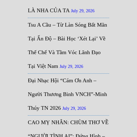
LÀ NHA CỦA TA
July 29, 2026
Tsu A Cầu – Từ Làn Sóng Bất Mãn
Tại Ấn Độ – Bài Học ‘Xét Lại’ Về
Thể Chế Và Tầm Vóc Lãnh Đạo
Tại Việt Nam
July 29, 2026
Đại Nhạc Hội “Cám Ơn Anh –
Người Thương Binh VNCH”-Minh
Thúy TN 2026
July 29, 2026
CAO MỴ NHÂN: CHÙM THƠ VỀ
“NGƯỜI TÌNH AI”: Đứng Hình –