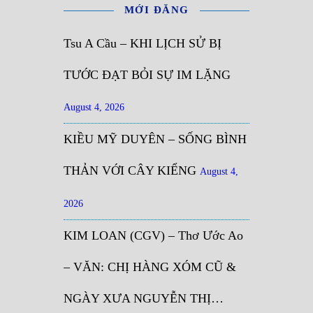
MỚI ĐĂNG
Tsu A Cầu – KHI LỊCH SỬ BỊ
TƯỚC ĐẠT BỎI SỰ IM LẶNG
August 4, 2026
KIỀU MỸ DUYÊN – SỐNG BÌNH
THẢN VỚI CÂY KIỂNG
August 4,
2026
KIM LOAN (CGV) – Thơ Ước Ao
– VĂN: CHỊ HÀNG XÓM CŨ &
NGÀY XƯA NGUYỄN THỊ…