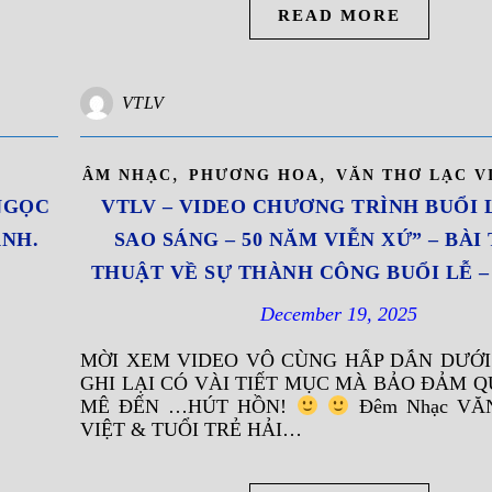
READ MORE
VTLV
,
,
ÂM NHẠC
PHƯƠNG HOA
VĂN THƠ LẠC V
NGỌC
VTLV – VIDEO CHƯƠNG TRÌNH BUỔI 
ÁNH.
SAO SÁNG – 50 NĂM VIỄN XỨ” – BÀ
THUẬT VỀ SỰ THÀNH CÔNG BUỔI LỄ – 
December 19, 2025
MỜI XEM VIDEO VÔ CÙNG HẤP DẪN DƯỚI 
GHI LẠI CÓ VÀI TIẾT MỤC MÀ BẢO ĐẢM QU
MÊ ĐẾN …HÚT HỒN!
Đêm Nhạc VĂ
VIỆT & TUỔI TRẺ HẢI…