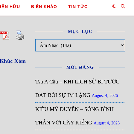
HÂN HỮU
BIÊN KHẢO
TIN TỨC
MỤC LỤC
Mục Lục
 Khúc Xóm
MỚI ĐĂNG
Tsu A Cầu – KHI LỊCH SỬ BỊ TƯỚC
ĐẠT BỎI SỰ IM LẶNG
August 4, 2026
KIỀU MỸ DUYÊN – SỐNG BÌNH
THẢN VỚI CÂY KIỂNG
August 4, 2026