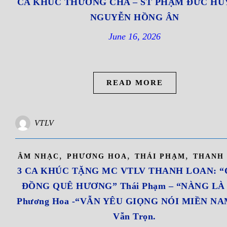
CA KHÚC THƯƠNG CHA – ST PHẠM ĐỨC HU
NGUYỄN HỒNG ÂN
June 16, 2026
READ MORE
VTLV
,
,
,
ÂM NHẠC
PHƯƠNG HOA
THÁI PHẠM
THANH
3 CA KHÚC TẶNG MC VTLV THANH LOAN: 
ĐỒNG QUÊ HƯƠNG” Thái Phạm – “NÀNG LÀ 
Phương Hoa -“VẪN YÊU GIỌNG NÓI MIỀN NA
Vẫn Trọn.