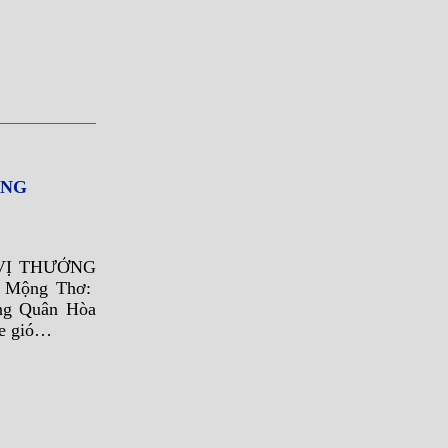
ỘNG
VỊ THƯỞNG
 Mộng Thơ:
ng Quân Hòa
e gió…