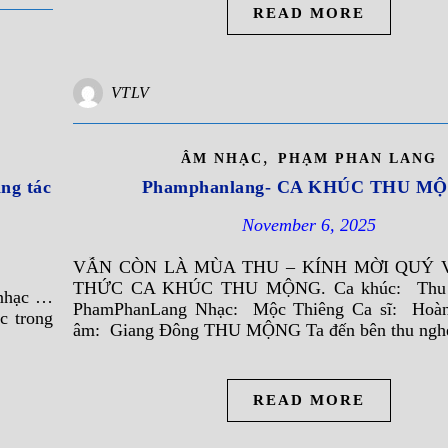
READ MORE
VTLV
,
ÂM NHẠC
PHẠM PHAN LANG
g tác
Phamphanlang- CA KHÚC THU M
November 6, 2025
VẪN CÒN LÀ MÙA THU – KÍNH MỜI QUÝ 
THỨC CA KHÚC THU MỘNG. Ca khúc: Thu
 nhạc …
PhamPhanLang Nhạc: Mộc Thiêng Ca sĩ: Hoà
c trong
âm: Giang Đông THU MỘNG Ta đến bên thu ngh
READ MORE