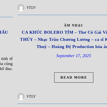
VTLV
ÂM NHẠC
GIẤU
CA KHÚC BOLERO TÍM – Thơ Cô Gái V
THÚY – Nhạc Trần Chương Lương – ca sĩ 
Thuý – Hoàng Đệ Production hòa â
September 17, 2025
tinh tế
òa cùng
khổ đau.
READ MORE
VTLV