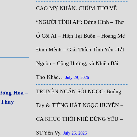
CAO MỴ NHÂN: CHÙM THƠ VỀ
“NGƯỜI TÌNH AI”: Đứng Hình – Thơ
Ở Cõi AI – Hiện Tại Buồn – Hoang Mê
Định Mệnh – Giải Thích Tình Yêu -Tắt
Nguồn – Cộng Hưởng, và Nhiều Bài
Thơ Khác…
July 29, 2026
TRUYỆN NGẮN SỎI NGỌC: Buông
ơng Hoa –
 Thúy
Tay & TIẾNG HÁT NGỌC HUYỀN –
CA KHÚC THÔI NHÉ ĐỪNG YÊU –
ST Yên Vy.
July 26, 2026