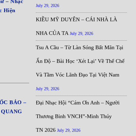
ư – Nhạc
July 29, 2026
 Hiện
KIỀU MỸ DUYÊN – CÁI NHÀ LÀ
NHA CỦA TA
July 29, 2026
Tsu A Cầu – Từ Làn Sóng Bất Mãn Tại
Ấn Độ – Bài Học ‘Xét Lại’ Về Thể Chế
Và Tầm Vóc Lãnh Đạo Tại Việt Nam
July 29, 2026
ỐC BẢO –
Đại Nhạc Hội “Cám Ơn Anh – Người
Ĩ QUANG
Thương Binh VNCH”-Minh Thúy
TN 2026
July 29, 2026