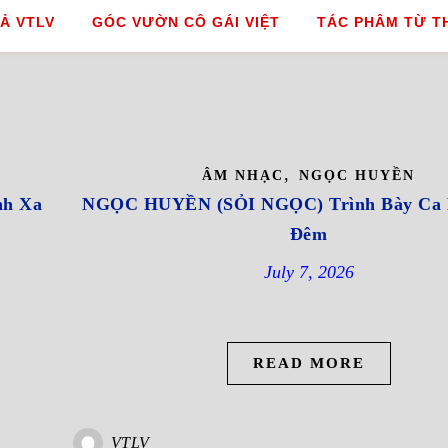
Ả VTLV
GÓC VƯỜN CÔ GÁI VIỆT
TÁC PHÂM TỪ T
,
ÂM NHẠC
NGỌC HUYỀN
nh Xa
NGỌC HUYỀN (SỎI NGỌC) Trình Bày Ca
Đêm
July 7, 2026
READ MORE
VTLV