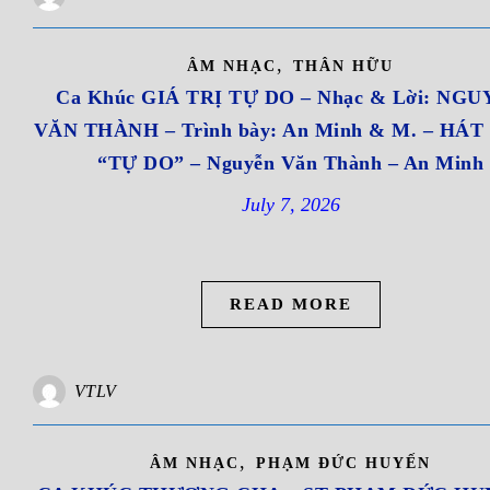
,
ÂM NHẠC
THÂN HỮU
Ca Khúc GIÁ TRỊ TỰ DO – Nhạc & Lời: NG
VĂN THÀNH – Trình bày: An Minh & M. – HÁ
“TỰ DO” – Nguyễn Văn Thành – An Minh
July 7, 2026
READ MORE
VTLV
,
ÂM NHẠC
PHẠM ĐỨC HUYẾN