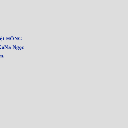
iệt HỒNG
KaNa Ngọc
m.