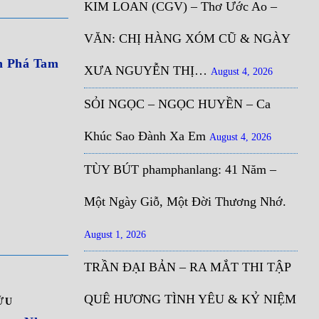
KIM LOAN (CGV) – Thơ Ước Ao –
VĂN: CHỊ HÀNG XÓM CŨ & NGÀY
 Phá Tam
XƯA NGUYỄN THỊ…
August 4, 2026
SỎI NGỌC – NGỌC HUYỀN – Ca
Khúc Sao Đành Xa Em
August 4, 2026
TÙY BÚT phamphanlang: 41 Năm –
Một Ngày Giỗ, Một Đời Thương Nhớ.
August 1, 2026
TRẦN ĐẠI BẢN – RA MẮT THI TẬP
QUÊ HƯƠNG TÌNH YÊU & KỶ NIỆM
ỮU