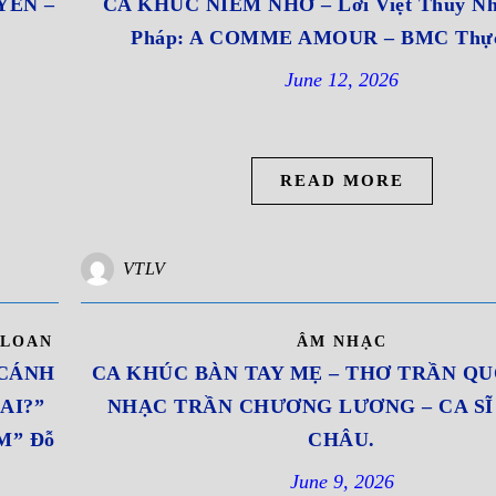
YẾN –
CA KHÚC NIỀM NHỚ – Lời Việt Thủy Nh
Pháp: A COMME AMOUR – BMC Thực
June 12, 2026
READ MORE
VTLV
 LOAN
ÂM NHẠC
“CÁNH
CA KHÚC BÀN TAY MẸ – THƠ TRẦN QU
AI?”
NHẠC TRẦN CHƯƠNG LƯƠNG – CA S
M” Đỗ
CHÂU.
June 9, 2026