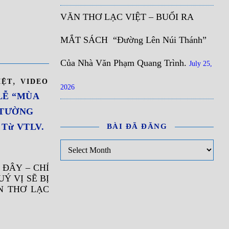
VĂN THƠ LẠC VIỆT – BUỔI RA
MẮT SÁCH “Đường Lên Núi Thánh”
Của Nhà Văn Phạm Quang Trình.
July 25,
,
IỆT
VIDEO
2026
LỄ “MÙA
I TƯỜNG
Từ VTLV.
BÀI ĐÃ ĐĂNG
Bài đã đăng
ĐÂY – CHỈ
Ý VỊ SẼ BỊ
N THƠ LẠC