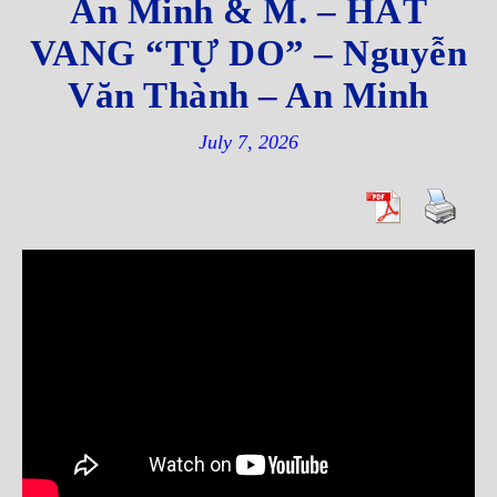
An Minh & M. – HÁT
VANG “TỰ DO” – Nguyễn
Văn Thành – An Minh
July 7, 2026