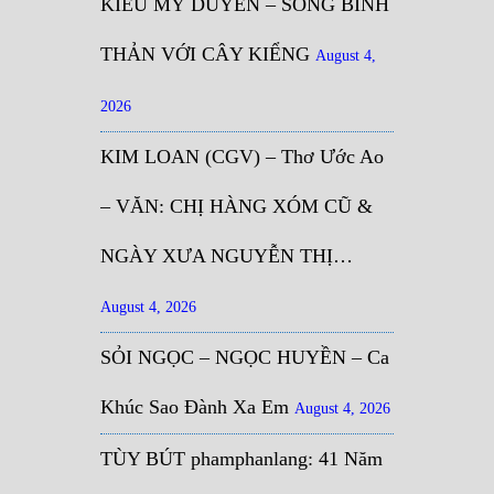
KIỀU MỸ DUYÊN – SỐNG BÌNH
THẢN VỚI CÂY KIỂNG
August 4,
2026
KIM LOAN (CGV) – Thơ Ước Ao
– VĂN: CHỊ HÀNG XÓM CŨ &
NGÀY XƯA NGUYỄN THỊ…
August 4, 2026
SỎI NGỌC – NGỌC HUYỀN – Ca
Khúc Sao Đành Xa Em
August 4, 2026
TÙY BÚT phamphanlang: 41 Năm