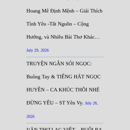
Hoang Mê Định Mệnh – Giải Thích
Tình Yêu -Tắt Nguồn – Cộng
Hưởng, và Nhiều Bài Thơ Khác…
July 29, 2026
TRUYỆN NGẮN SỎI NGỌC:
Buông Tay & TIẾNG HÁT NGỌC
HUYỀN – CA KHÚC THÔI NHÉ
ĐỪNG YÊU – ST Yên Vy.
July 26,
2026
VĂN THƠ LẠC VIỆT – BUỔI RA