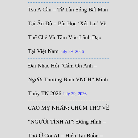
Tsu A Cầu – Từ Làn Sóng Bất Mãn
Tại Ấn Độ – Bài Học ‘Xét Lại’ Về
Thể Chế Và Tầm Vóc Lãnh Đạo
Tại Việt Nam
July 29, 2026
Đại Nhạc Hội “Cám Ơn Anh –
Người Thương Binh VNCH”-Minh
Thúy TN 2026
July 29, 2026
CAO MỴ NHÂN: CHÙM THƠ VỀ
“NGƯỜI TÌNH AI”: Đứng Hình –
Thơ Ở Cõi AI – Hiện Tại Buồn –