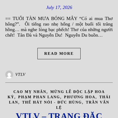
July 17, 2026
== TUỔI TÀN MƯA BÓNG MÂY “Có ai mua Thơ
hông?”. Ôi tiếng rao nhẹ hổng / một buổi tối trăng
hồng… mà nghe lòng bạc phếch! Thơ của những người
chết! Tản Đà và Nguyễn Du! Nguyễn Du buồn…
READ MORE
VTLV
,
CAO MỴ NHÂN
MỪNG LỄ ĐỘC LẬP HOA
,
,
,
KỲ
PHẠM PHAN LANG
PHƯƠNG HOA
THÁI
,
,
LAN
THỂ HÁT NÓI - ĐỨC HÙNG
TRẦN VẤN
LỆ
VTLV – TRANG ĐẶC