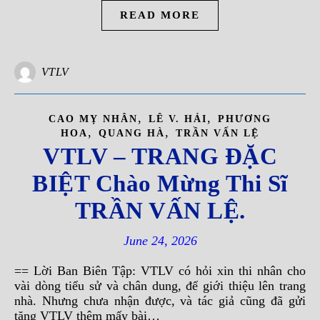
READ MORE
VTLV
,
,
CAO MỴ NHÂN
LÊ V. HẢI
PHƯƠNG
,
,
HOA
QUANG HÀ
TRẦN VẤN LỆ
VTLV – TRANG ĐẶC
BIỆT Chào Mừng Thi Sĩ
TRẦN VẤN LỆ.
June 24, 2026
== Lời Ban Biên Tập: VTLV có hỏi xin thi nhân cho
vài dòng tiểu sử và chân dung, để giới thiệu lên trang
nhà. Nhưng chưa nhận được, và tác giả cũng đã gửi
tặng VTLV thêm mấy bài…