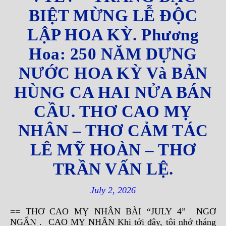
BIỆT MỪNG LỄ ĐỘC
LẬP HOA KỲ. Phương
Hoa: 250 NĂM DỰNG
NƯỚC HOA KỲ Và BẢN
HÙNG CA HAI NỬA BÁN
CẦU. THƠ CAO MỴ
NHÂN – THƠ CẢM TÁC
LÊ MỸ HOÀN – THƠ
TRẦN VẤN LỆ.
July 2, 2026
== THƠ CAO MỴ NHÂN BÀI “JULY 4” NGƠ
NGẨN . CAO MỴ NHÂN Khi tới đây, tôi nhớ tháng