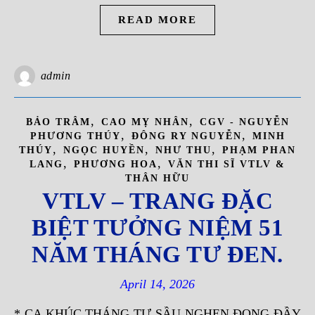
READ MORE
admin
,
,
BẢO TRÂM
CAO MỴ NHÂN
CGV - NGUYỄN
,
,
PHƯƠNG THÚY
ĐÔNG RY NGUYỄN
MINH
,
,
,
THÚY
NGỌC HUYỀN
NHƯ THU
PHẠM PHAN
,
,
LANG
PHƯƠNG HOA
VĂN THI SĨ VTLV &
THÂN HỮU
VTLV – TRANG ĐẶC
BIỆT TƯỞNG NIỆM 51
NĂM THÁNG TƯ ĐEN.
April 14, 2026
* CA KHÚC THÁNG TƯ SẦU NGHẸN ĐONG ĐẦY