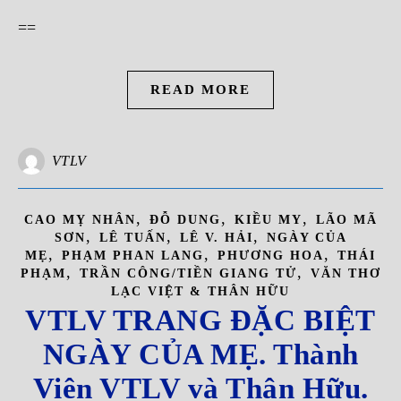
==
READ MORE
VTLV
,
,
,
CAO MỴ NHÂN
ĐỖ DUNG
KIỀU MY
LÃO MÃ
,
,
,
SƠN
LÊ TUẤN
LÊ V. HẢI
NGÀY CỦA
,
,
,
MẸ
PHẠM PHAN LANG
PHƯƠNG HOA
THÁI
,
,
PHẠM
TRẦN CÔNG/TIỀN GIANG TỬ
VĂN THƠ
LẠC VIỆT & THÂN HỮU
VTLV TRANG ĐẶC BIỆT
NGÀY CỦA MẸ. Thành
Viên VTLV và Thân Hữu.