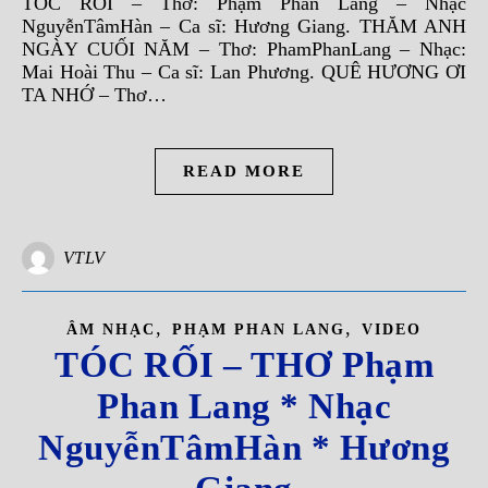
TÓC RỐI – Thơ: Phạm Phan Lang – Nhạc
NguyễnTâmHàn – Ca sĩ: Hương Giang. THĂM ANH
NGÀY CUỐI NĂM – Thơ: PhamPhanLang – Nhạc:
Mai Hoài Thu – Ca sĩ: Lan Phương. QUÊ HƯƠNG ƠI
TA NHỚ – Thơ…
READ MORE
VTLV
,
,
ÂM NHẠC
PHẠM PHAN LANG
VIDEO
TÓC RỐI – THƠ Phạm
Phan Lang * Nhạc
NguyễnTâmHàn * Hương