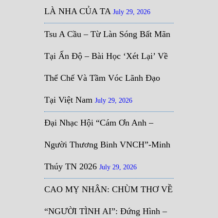
LÀ NHA CỦA TA
July 29, 2026
Tsu A Cầu – Từ Làn Sóng Bất Mãn
Tại Ấn Độ – Bài Học ‘Xét Lại’ Về
Thể Chế Và Tầm Vóc Lãnh Đạo
Tại Việt Nam
July 29, 2026
Đại Nhạc Hội “Cám Ơn Anh –
Người Thương Binh VNCH”-Minh
Thúy TN 2026
July 29, 2026
CAO MỴ NHÂN: CHÙM THƠ VỀ
“NGƯỜI TÌNH AI”: Đứng Hình –