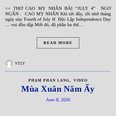
== THƠ CAO MỴ NHÂN BÀI “JULY 4” NGƠ
NGẨN . CAO MỴ NHÂN Khi tới đây, tôi nhớ tháng
ngày này Fourth of July lễ Độc Lập Independence Day
… vui dồn dập Mới đó, đã phần ba thế…
READ MORE
VTLV
,
PHẠM PHAN LANG
VIDEO
Mùa Xuân Năm Ấy
June 8, 2026