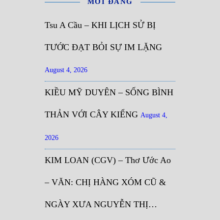
MỚI ĐĂNG
Tsu A Cầu – KHI LỊCH SỬ BỊ
TƯỚC ĐẠT BỎI SỰ IM LẶNG
August 4, 2026
KIỀU MỸ DUYÊN – SỐNG BÌNH
THẢN VỚI CÂY KIỂNG
August 4,
2026
KIM LOAN (CGV) – Thơ Ước Ao
– VĂN: CHỊ HÀNG XÓM CŨ &
NGÀY XƯA NGUYỄN THỊ…