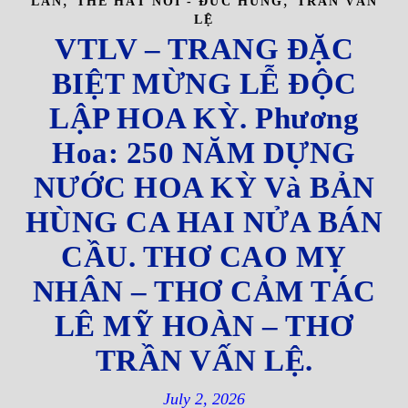
,
,
LAN
THỂ HÁT NÓI - ĐỨC HÙNG
TRẦN VẤN
LỆ
VTLV – TRANG ĐẶC
BIỆT MỪNG LỄ ĐỘC
LẬP HOA KỲ. Phương
Hoa: 250 NĂM DỰNG
NƯỚC HOA KỲ Và BẢN
HÙNG CA HAI NỬA BÁN
CẦU. THƠ CAO MỴ
NHÂN – THƠ CẢM TÁC
LÊ MỸ HOÀN – THƠ
TRẦN VẤN LỆ.
July 2, 2026