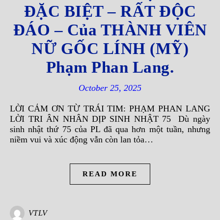
ĐẶC BIỆT – RẤT ĐỘC
ĐÁO – Của THÀNH VIÊN
NỮ GỐC LÍNH (MỸ)
Phạm Phan Lang.
October 25, 2025
LỜI CẢM ƠN TỪ TRÁI TIM: PHẠM PHAN LANG
LỜI TRI ÂN NHÂN DỊP SINH NHẬT 75 Dù ngày
sinh nhật thứ 75 của PL đã qua hơn một tuần, nhưng
niềm vui và xúc động vẫn còn lan tỏa…
READ MORE
VTLV