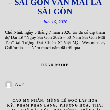
– SÀI GÒN VẪN MÃI LÀ
SÀI GÒN
July 16, 2026
Chủ Nhật, ngày 5 tháng 7 năm 2026, tôi đã có dịp tham
dự Đại Lễ “Ngày Sài Gòn 2026 – 50 Năm Sài Gòn Mất
Tên” tại Tượng Đài Chiến Sĩ Việt-Mỹ, Westminster,
California. == Năm mươi năm đã trôi qua…
READ MORE
VTLV
,
CAO MỴ NHÂN
MỪNG LỄ ĐỘC LẬP HOA
,
,
,
KỲ
PHẠM PHAN LANG
PHƯƠNG HOA
THÁI