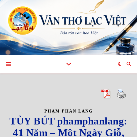
PHẠM PHAN LANG
TÙY BÚT phamphanlang:
41 Năm – Một Ngày Giỗ,