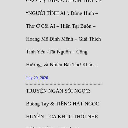
CAO MỴ NHÂN: CHÙM THƠ VỀ
“NGƯỜI TÌNH AI”: Đứng Hình –
Thơ Ở Cõi AI – Hiện Tại Buồn –
Hoang Mê Định Mệnh – Giải Thích
Tình Yêu -Tắt Nguồn – Cộng
Hưởng, và Nhiều Bài Thơ Khác…
July 29, 2026
TRUYỆN NGẮN SỎI NGỌC:
Buông Tay & TIẾNG HÁT NGỌC
HUYỀN – CA KHÚC THÔI NHÉ