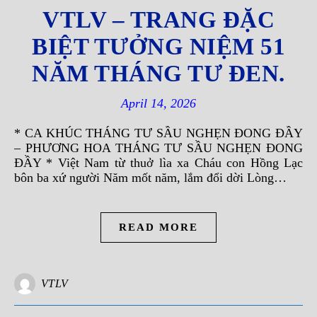
VTLV – TRANG ĐẶC
BIỆT TƯỞNG NIỆM 51
NĂM THÁNG TƯ ĐEN.
April 14, 2026
* CA KHÚC THÁNG TƯ SẦU NGHẸN ĐONG ĐẦY
– PHƯƠNG HOA THÁNG TƯ SẦU NGHẸN ĐONG
ĐẦY * Việt Nam từ thuở lìa xa Cháu con Hồng Lạc
bôn ba xứ người Năm mốt năm, lắm đổi dời Lòng…
READ MORE
VTLV