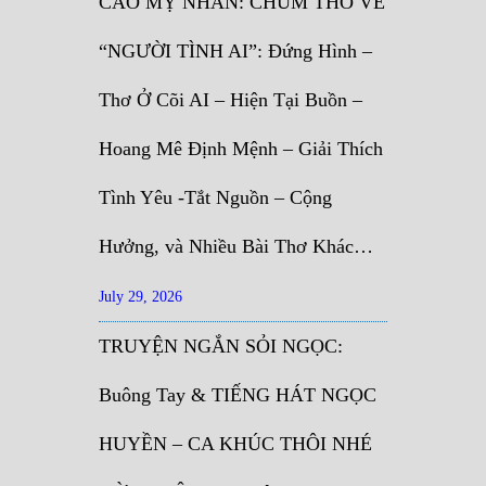
CAO MỴ NHÂN: CHÙM THƠ VỀ
“NGƯỜI TÌNH AI”: Đứng Hình –
Thơ Ở Cõi AI – Hiện Tại Buồn –
Hoang Mê Định Mệnh – Giải Thích
Tình Yêu -Tắt Nguồn – Cộng
Hưởng, và Nhiều Bài Thơ Khác…
July 29, 2026
TRUYỆN NGẮN SỎI NGỌC:
Buông Tay & TIẾNG HÁT NGỌC
HUYỀN – CA KHÚC THÔI NHÉ