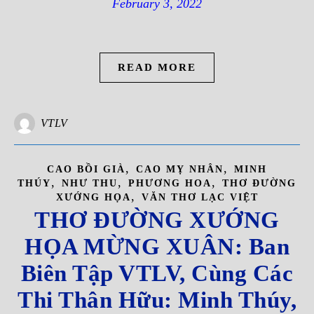
February 3, 2022
READ MORE
VTLV
,
,
CAO BỒI GIÀ
CAO MỴ NHÂN
MINH
,
,
,
THÚY
NHƯ THU
PHƯƠNG HOA
THƠ ĐƯỜNG
,
XƯỚNG HỌA
VĂN THƠ LẠC VIỆT
THƠ ĐƯỜNG XƯỚNG
HỌA MỪNG XUÂN: Ban
Biên Tập VTLV, Cùng Các
Thi Thân Hữu: Minh Thúy,