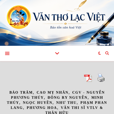
,
,
BẢO TRÂM
CAO MỴ NHÂN
CGV - NGUYỄN
,
,
PHƯƠNG THÚY
ĐÔNG RY NGUYỄN
MINH
,
,
,
THÚY
NGỌC HUYỀN
NHƯ THU
PHẠM PHAN
,
,
LANG
PHƯƠNG HOA
VĂN THI SĨ VTLV &
THÂN HỮU