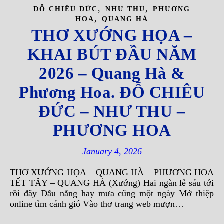
,
,
ĐỖ CHIÊU ĐỨC
NHƯ THU
PHƯƠNG
,
HOA
QUANG HÀ
THƠ XƯỚNG HỌA –
KHAI BÚT ĐẦU NĂM
2026 – Quang Hà &
Phương Hoa. ĐỖ CHIÊU
ĐỨC – NHƯ THU –
PHƯƠNG HOA
January 4, 2026
THƠ XƯỚNG HỌA – QUANG HÀ – PHƯƠNG HOA
TẾT TÂY – QUANG HÀ (Xướng) Hai ngàn lẻ sáu tới
rồi đây Dẫu nắng hay mưa cũng một ngày Mở thiệp
online tìm cánh gió Vào thơ trang web mượn…