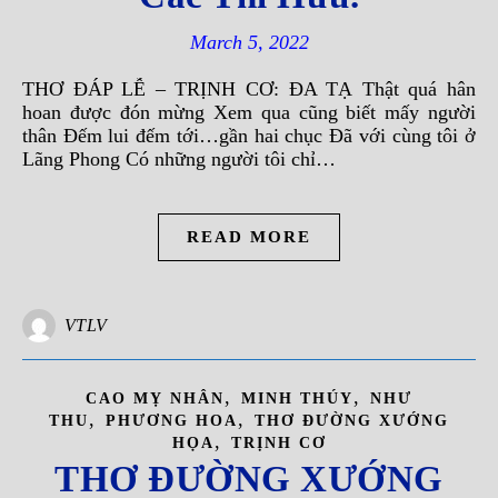
March 5, 2022
THƠ ĐÁP LỄ – TRỊNH CƠ: ĐA TẠ Thật quá hân
hoan được đón mừng Xem qua cũng biết mấy người
thân Đếm lui đếm tới…gần hai chục Đã với cùng tôi ở
Lãng Phong Có những người tôi chỉ…
READ MORE
VTLV
,
,
CAO MỴ NHÂN
MINH THÚY
NHƯ
,
,
THU
PHƯƠNG HOA
THƠ ĐƯỜNG XƯỚNG
,
HỌA
TRỊNH CƠ
THƠ ĐƯỜNG XƯỚNG