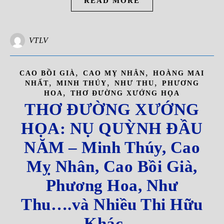
READ MORE
VTLV
,
,
CAO BỒI GIÀ
CAO MỴ NHÂN
HOÀNG MAI
,
,
,
NHẤT
MINH THÚY
NHƯ THU
PHƯƠNG
,
HOA
THƠ ĐƯỜNG XƯỚNG HỌA
THƠ ĐƯỜNG XƯỚNG
HỌA: NỤ QUỲNH ĐẦU
NĂM – Minh Thúy, Cao
Mỵ Nhân, Cao Bồi Già,
Phương Hoa, Như
Thu….và Nhiều Thi Hữu
Khác…