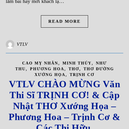
lắm bài hay mời khách lạ…
READ MORE
VTLV
,
,
CAO MỴ NHÂN
MINH THÚY
NHƯ
,
,
,
THU
PHƯƠNG HOA
THƠ
THƠ ĐƯỜNG
,
XƯỚNG HỌA
TRỊNH CƠ
VTLV CHÀO MỪNG Văn
Thi Sĩ TRỊNH CƠ! & Cập
Nhật THƠ Xướng Họa –
Phương Hoa – Trịnh Cơ &
Các Thi Hữu.