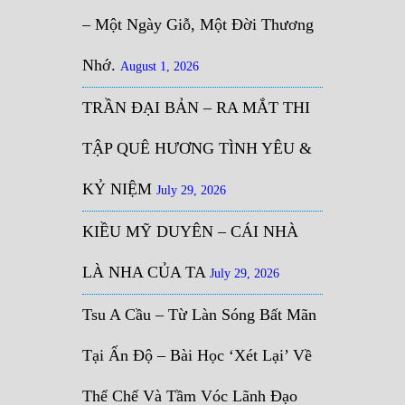
– Một Ngày Giỗ, Một Đời Thương
Nhớ.
August 1, 2026
TRẦN ĐẠI BẢN – RA MẮT THI
TẬP QUÊ HƯƠNG TÌNH YÊU &
KỶ NIỆM
July 29, 2026
KIỀU MỸ DUYÊN – CÁI NHÀ
LÀ NHA CỦA TA
July 29, 2026
Tsu A Cầu – Từ Làn Sóng Bất Mãn
Tại Ấn Độ – Bài Học ‘Xét Lại’ Về
Thể Chế Và Tầm Vóc Lãnh Đạo