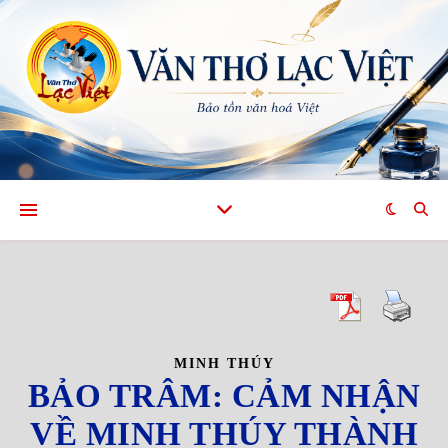
MINH THÚY
BẢO TRÂM: CẢM NHẬN
VỀ MINH THÚY THÀNH