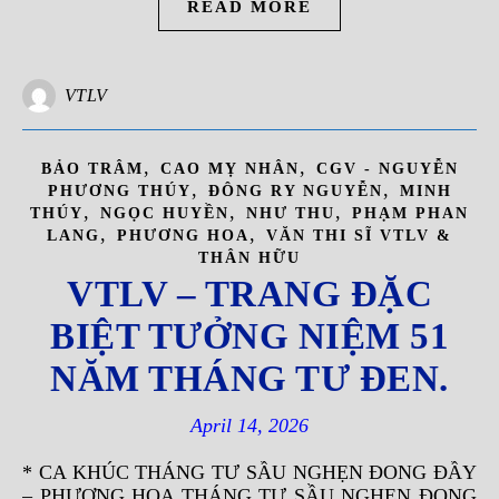
READ MORE
VTLV
,
,
BẢO TRÂM
CAO MỴ NHÂN
CGV - NGUYỄN
,
,
PHƯƠNG THÚY
ĐÔNG RY NGUYỄN
MINH
,
,
,
THÚY
NGỌC HUYỀN
NHƯ THU
PHẠM PHAN
,
,
LANG
PHƯƠNG HOA
VĂN THI SĨ VTLV &
THÂN HỮU
VTLV – TRANG ĐẶC
BIỆT TƯỞNG NIỆM 51
NĂM THÁNG TƯ ĐEN.
April 14, 2026
* CA KHÚC THÁNG TƯ SẦU NGHẸN ĐONG ĐẦY
– PHƯƠNG HOA THÁNG TƯ SẦU NGHẸN ĐONG