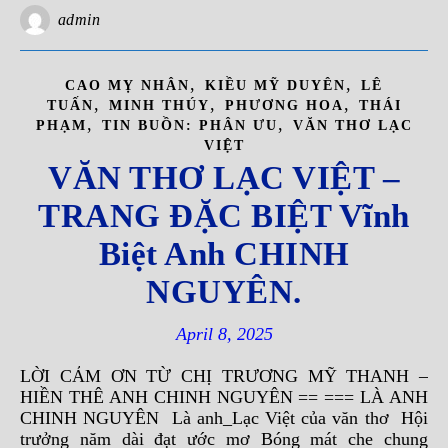
admin
,
,
CAO MỴ NHÂN
KIỀU MỸ DUYÊN
LÊ
,
,
,
TUẤN
MINH THÚY
PHƯƠNG HOA
THÁI
,
,
PHẠM
TIN BUỒN: PHÂN ƯU
VĂN THƠ LẠC
VIỆT
VĂN THƠ LẠC VIỆT –
TRANG ĐẶC BIỆT Vĩnh
Biệt Anh CHINH
NGUYÊN.
April 8, 2025
LỜI CẢM ƠN TỪ CHỊ TRƯƠNG MỸ THANH –
HIỀN THÊ ANH CHINH NGUYÊN == === LÀ ANH
CHINH NGUYÊN Là anh_Lạc Việt của văn thơ Hội
trưởng năm dài đạt ước mơ Bóng mát che chung