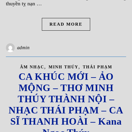
thuyền tỵ nạn …
READ MORE
admin
,
,
ÂM NHẠC
MINH THÚY
THÁI PHẠM
CA KHÚC MỚI – ẢO
MỘNG – THƠ MINH
THÚY THÀNH NỘI –
NHẠC THÁI PHẠM – CA
SĨ THANH HOÀI – Kana