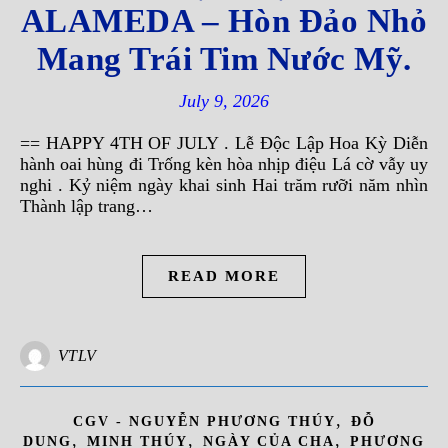
ALAMEDA – Hòn Đảo Nhỏ
Mang Trái Tim Nước Mỹ.
July 9, 2026
== HAPPY 4TH OF JULY . Lễ Độc Lập Hoa Kỳ Diễn
hành oai hùng đi Trống kèn hòa nhịp điệu Lá cờ vẫy uy
nghi . Kỷ niệm ngày khai sinh Hai trăm rưỡi năm nhìn
Thành lập trang…
READ MORE
VTLV
,
CGV - NGUYỄN PHƯƠNG THÚY
ĐỖ
,
,
,
DUNG
MINH THÚY
NGÀY CỦA CHA
PHƯƠNG