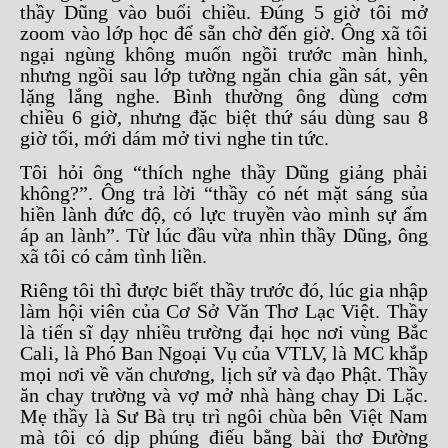
thầy Dũng vào buổi chiều. Đúng 5 giờ tôi mở
zoom vào lớp học để sẵn chờ đến giờ. Ông xã tôi
ngại ngùng không muốn ngồi trước màn hình,
nhưng ngồi sau lớp tường ngăn chia gần sát, yên
lặng lắng nghe. Bình thường ông dùng cơm
chiều 6 giờ, nhưng đặc biệt thứ sáu dùng sau 8
giờ tối, mới dám mở tivi nghe tin tức.
Tôi hỏi ông “thích nghe thầy Dũng giảng phải
không?”. Ông trả lời “thầy có nét mặt sáng sủa
hiền lành đức độ, có lực truyền vào mình sự ấm
áp an lành”. Từ lúc đầu vừa nhìn thầy Dũng, ông
xã tôi có cảm tình liền.
Riêng tôi thì được biết thầy trước đó, lúc gia nhập
làm hội viên của Cơ Sở Văn Thơ Lạc Việt. Thầy
là tiến sĩ dạy nhiều trường đại học nơi vùng Bắc
Cali, là Phó Ban Ngoại Vụ của VTLV, là MC khắp
mọi nơi về văn chương, lịch sử và đạo Phật. Thầy
ăn chay trường và vợ mở nhà hàng chay Di Lặc.
Mẹ thầy là Sư Bà trụ trì ngôi chùa bên Việt Nam
mà tôi có dịp phúng điếu bằng bài thơ Đường