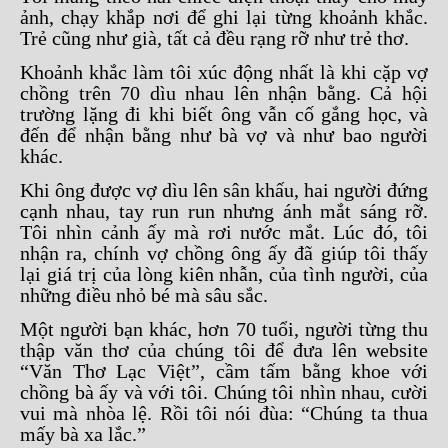
ảnh, chạy khắp nơi để ghi lại từng khoảnh khắc.
Trẻ cũng như già, tất cả đều rạng rỡ như trẻ thơ.
Khoảnh khắc làm tôi xúc động nhất là khi cặp vợ
chồng trên 70 dìu nhau lên nhận bằng. Cả hội
trường lặng đi khi biết ông vẫn cố gắng học, và
đến để nhận bằng như bà vợ và như bao người
khác.
Khi ông được vợ dìu lên sân khấu, hai người đứng
cạnh nhau, tay run run nhưng ánh mắt sáng rỡ.
Tôi nhìn cảnh ấy mà rơi nước mắt. Lúc đó, tôi
nhận ra, chính vợ chồng ông ấy đã giúp tôi thấy
lại giá trị của lòng kiên nhẫn, của tình người, của
những điều nhỏ bé mà sâu sắc.
Một người bạn khác, hơn 70 tuổi, người từng thu
thập văn thơ của chúng tôi để đưa lên website
“Văn Thơ Lạc Việt”, cầm tấm bằng khoe với
chồng bà ấy và với tôi. Chúng tôi nhìn nhau, cười
vui mà nhòa lệ. Rồi tôi nói đùa: “Chúng ta thua
mấy bà xa lắc.”