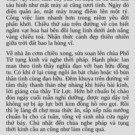
sáu hình như mặt mày ai cũng tươi tỉnh. Ngày đó
diện quần áo, mặt mày trang điểm lên một tý.
Công việc làm nhanh hơn trong niềm yêu đời
phấn khởi. Chiều thứ sáu trên đường về còn biết
ngắm vạt hoa hai bên đồi lung linh dưới ánh nắng
vàng chiếu toả. Nhận thức cảnh đẹp thiên nhiên
giữa trời đất bao la hùng vĩ.
Về nhà ăn cơm chiều xong, sửa soạn lên chùa Phổ
Từ tụng kinh và nghe thời pháp. Hạnh phúc lan
man theo tình thầy nghĩa đạo với bạn hữu đồng
tu. Có khi ở lại cùng ngồi ăn bát cháo hoặc tô bún
thân tình cùng đạo hữu. Đêm khuya trên đường về
tâm thấy thanh thản nhẹ nhàng khi hiểu bài kinh,
lời giảng của thầy Từ Lực. Hớn hở chuẩn bị chào
đón ngày cuối tuần nghỉ dưỡng, được ngủ dậy trễ
không sợ bị áp lực bởi kim đồng hồ réo gọi. Rồi
thì lẹ làng đi chợ mua thức ăn, sắp xếp nấu nướng
chuẩn bị cho cả tuần, tổng vệ sinh nhà cửa ngày
thứ bảy. Chủ nhật đến chùa nghe pháp và tụng
thời kinh cầu an cũng như làm công quả.