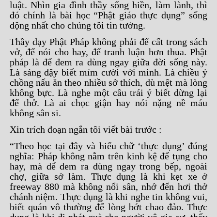
luật. Nhìn gia đình thầy sống hiền, làm lành, thì
đó chính là bài học “Phật giáo thực dụng” sống
động nhất cho chúng tôi tin tưởng.
Thầy dạy Phật Pháp không phải để cất trong sách
vở, để nói cho hay, để tranh luận hơn thua. Phật
pháp là để đem ra dùng ngay giữa đời sống này.
Là sáng dậy biết mỉm cười với mình. Là chiều ý
chồng nấu ăn theo nhiều sở thích, dù mệt mà lòng
không bực. Là nghe một câu trái ý biết dừng lại
để thở. Là ai chọc giận hay nói nặng nề máu
không sân si.
Xin trích đoạn ngắn tôi viết bài trước :
“Theo học tại đây và hiểu chữ ‘thực dụng’ đúng
nghĩa: Pháp không nằm trên kinh kệ để tụng cho
hay, mà để đem ra dùng ngay trong bếp, ngoài
chợ, giữa sở làm. Thực dụng là khi kẹt xe ở
freeway 880 mà không nổi sân, nhớ đến hơi thở
chánh niệm. Thực dụng là khi nghe tin không vui,
biết quán vô thường để lòng bớt chao đảo. Thực