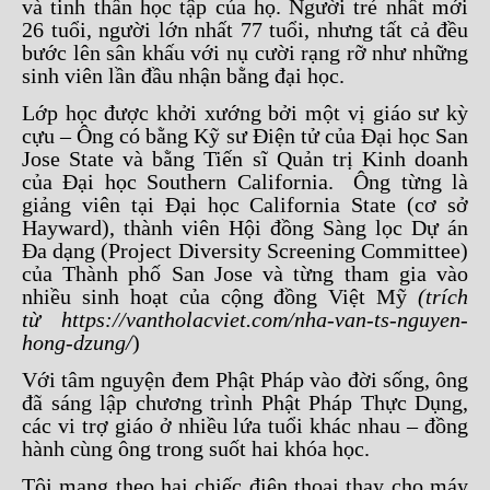
và tinh thần học tập của họ. Người trẻ nhất mới
26 tuổi, người lớn nhất 77 tuổi, nhưng tất cả đều
bước lên sân khấu với nụ cười rạng rỡ như những
sinh viên lần đầu nhận bằng đại học.
Lớp học được khởi xướng bởi một vị giáo sư kỳ
cựu – Ông có bằng Kỹ sư Điện tử của Đại học San
Jose State và bằng Tiến sĩ Quản trị Kinh doanh
của Đại học Southern California. Ông từng là
giảng viên tại Đại học California State (cơ sở
Hayward), thành viên Hội đồng Sàng lọc Dự án
Đa dạng (Project Diversity Screening Committee)
của Thành phố San Jose và từng tham gia vào
nhiều sinh hoạt của cộng đồng Việt Mỹ
(trích
t
ừ
https://vantholacviet.com/nha-van-ts-nguyen-
hong-dzung/
)
Với tâm nguyện đem Phật Pháp vào đời sống, ông
đã sáng lập chương trình Phật Pháp Thực Dụng,
các vi trợ giáo ở nhiều lứa tuổi khác nhau – đồng
hành cùng ông trong suốt hai khóa học.
Tôi mang theo hai chiếc điện thoại thay cho máy