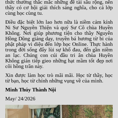
thức thường thắc mắc những đề tài sâu rộng, nên
thầy có cơ hội giải thích sáng nghĩa, cho cả lớp
cùng học cùng tu.
Điều đặc biệt lớn lao hơn nữa là niềm cảm kính
Ni Sư Nguyên Thiện và quý Sư Cô chùa Huyền
Không. Nơi giúp phương tiện cho thầy Nguyễn
Hồng Dũng giảng dạy, truyền bá hương từ bi của
phật pháp vi diệu đến lớp học Online. Thực hành
trong đời sống đẩy lùi sự khổ đau, đến gần niềm
an lạc. Chúng con cúi đầu tri ân chùa Huyền
Không gián tiếp gieo những hạt mầm tốt đẹp nơi
cõi hồng trần này.
Xin được làm học trò mãi mãi. Học từ thầy, học
từ bạn, học từ chính những vụng về của mình.
Minh Thúy Thành Nội
May/ 24/2026