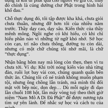
dụng là khi đi phát quà cho người vô gia cư, thấy
đó chính là cúng dường chư Phật trong hình hài
khổ đau.”
Chỗ thực dụng đó, tôi tập được kha khá, chưa giỏi
chưa thuần, nhưng đỡ hơn tôi của nhiều năm
trước. Thầy dạy cao, dạy sâu. Kiến thức của thầy
mênh mông. Ngồi nghe có khi hiểu, có khi chỉ
hiểu phần nào vì những từ ngữ khó nhớ. Sở học
còn cạn, trí não chưa thông, đường tu còn dài,
nhưng có một chữ chúng tôi nhớ mãi, là chữ
“thực dụng“.
Nhận bằng hôm nay mà lòng còn thẹn, thẹn vì tu
chưa tới. Ví dụ: Khi trời nóng kiến vào nhà từng
đàn, ruồi lọt bay vài con, chúng quanh quẩn bên
thức ăn. Chúng tôi cố né tránh không muốn phạm
tội, nhưng ông chồng lẫn tránh, mà mình thì đối
mặt với bếp núc, dọn dẹp… Dù mỗi ngày đi dạo
lần chuỗi 108 hột, lần mấy vòng tuỳ theo thời giờ
niệm “Nam Mô A Di Đà Phật“ để được nương tựa
tìm sự yên lành. Để nhắc sự học và cách tu của
mình.