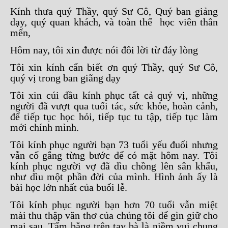
Kính thưa quý Thầy, quý Sư Cô, Quý ban giảng
dạy, quý quan khách, và toàn thể học viên thân
mến,
Hôm nay, tôi xin được nói đôi lời từ đáy lòng
Tôi xin kính cẩn biết ơn quý Thầy, quý Sư Cô,
quý vị trong ban giãng dạy
Tôi xin cúi đầu kính phục tất cả quý vị, những
người đã vượt qua tuổi tác, sức khỏe, hoàn cảnh,
để tiếp tục học hỏi, tiếp tục tu tập, tiếp tục làm
mới chính mình.
Tôi kính phục người bạn 73 tuổi yếu đuối nhưng
vẫn cố gắng từng bước để có mặt hôm nay. Tôi
kính phục người vợ đã dìu chồng lên sân khấu,
như dìu một phần đời của mình. Hình ảnh ấy là
bài học lớn nhất của buổi lễ.
Tôi kính phục người bạn hơn 70 tuổi vẫn miệt
mài thu thập văn thơ của chúng tôi để gìn giữ cho
mai sau. Tấm bằng trên tay bà là niềm vui chung