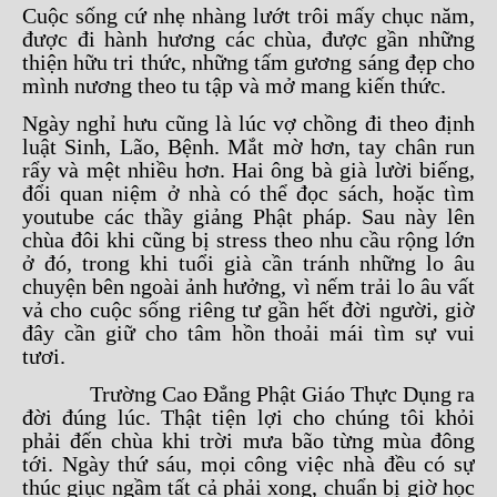
Cuộc sống cứ nhẹ nhàng lướt trôi mấy chục năm,
được đi hành hương các chùa, được gần những
thiện hữu tri thức, những tấm gương sáng đẹp cho
mình nương theo tu tập và mở mang kiến thức.
Ngày nghỉ hưu cũng là lúc vợ chồng đi theo định
luật Sinh, Lão, Bệnh. Mắt mờ hơn, tay chân run
rẩy và mệt nhiều hơn. Hai ông bà già lười biếng,
đổi quan niệm ở nhà có thể đọc sách, hoặc tìm
youtube các thầy giảng Phật pháp. Sau này lên
chùa đôi khi cũng bị stress theo nhu cầu rộng lớn
ở đó, trong khi tuổi già cần tránh những lo âu
chuyện bên ngoài ảnh hưởng, vì nếm trải lo âu vất
vả cho cuộc sống riêng tư gần hết đời người, giờ
đây cần giữ cho tâm hồn thoải mái tìm sự vui
tươi.
Trường Cao Đẳng Phật Giáo Thực Dụng ra
đời đúng lúc. Thật tiện lợi cho chúng tôi khỏi
phải đến chùa khi trời mưa bão từng mùa đông
tới. Ngày thứ sáu, mọi công việc nhà đều có sự
thúc giục ngầm tất cả phải xong, chuẩn bị giờ học