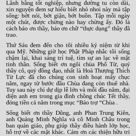
Lãnh bằng tốt nghiệp, nhưng đường tu còn dài,
xin nguyện đem sự hiểu biết nhỏ nhoi này mà tập
sống: bớt nói, bớt giận, bớt buồn. Tập mỗi ngày
một chút, được chừng nào hay chừng ấy. Đó là
cách báo ơn thầy, báo ơn chữ “thực dụng” thầy đã
trao.
Thứ Sáu đem đến cho tôi nhiều kỷ niệm từ khi
qua Mỹ. Những giờ học Phật Pháp nhắc tôi sống
chậm lại, khai sáng trí tuệ, tìm sự an lạc về mặt
tinh thần. Sống biết ơn ngôi chùa Phổ Từ, quý
thầy cô, quý đồng đạo, nhất là Hoà Thượng Thích
Từ Lực đã cho chúng con sinh hoạt mấy chục
năm, ngay từ bước đầu Chùa đang còn thuê nhà.
Tuy sau này chỉ dự dịp lễ lớn và mỗi đầu năm, đại
diện anh em trong gia đình chồng chúc Tết thầy,
đóng tiền cả năm trong mục “Bảo trợ “Chùa .
Sống biết ơn thầy Dũng, anh Phan Trung Kiên,
anh Quảng Minh Nghĩa và cô Minh Châu trong
ban quản giáo, phụ giúp thầy điều hành lớp học,
hỗ trợ về các mặt khác. Cám ơn các thiện hữu tri