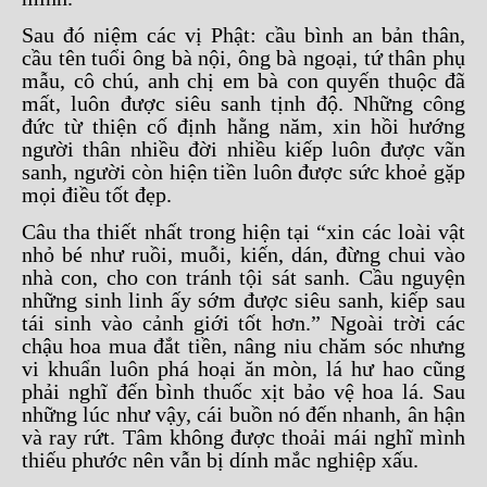
Sau đó niệm các vị Phật: cầu bình an bản thân,
cầu tên tuổi ông bà nội, ông bà ngoại, tứ thân phụ
mẫu, cô chú, anh chị em bà con quyến thuộc đã
mất, luôn được siêu sanh tịnh độ. Những công
đức từ thiện cố định hằng năm, xin hồi hướng
người thân nhiều đời nhiều kiếp luôn được vãn
sanh, người còn hiện tiền luôn được sức khoẻ gặp
mọi điều tốt đẹp.
Câu tha thiết nhất trong hiện tại “xin các loài vật
nhỏ bé như ruồi, muỗi, kiến, dán, đừng chui vào
nhà con, cho con tránh tội sát sanh. Cầu nguyện
những sinh linh ấy sớm được siêu sanh, kiếp sau
tái sinh vào cảnh giới tốt hơn.” Ngoài trời các
chậu hoa mua đắt tiền, nâng niu chăm sóc nhưng
vi khuẩn luôn phá hoại ăn mòn, lá hư hao cũng
phải nghĩ đến bình thuốc xịt bảo vệ hoa lá. Sau
những lúc như vậy, cái buồn nó đến nhanh, ân hận
và ray rứt. Tâm không được thoải mái nghĩ mình
thiếu phước nên vẫn bị dính mắc nghiệp xấu.