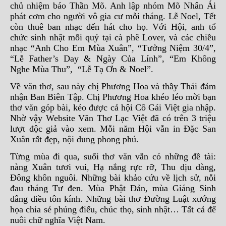
chủ nhiệm báo Thần Mõ. Anh lập nhóm Mõ Nhân Ái
phát cơm cho người vô gia cư mỗi tháng. Lễ Noel, Tết
còn thuê ban nhạc đến hát cho họ. Với Hội, anh tổ
chức sinh nhật mỗi quý tại cà phê Lover, và các chiều
nhạc “Anh Cho Em Mùa Xuân”, “Tưởng Niệm 30/4”,
“Lễ Father’s Day & Ngày Của Lính”, “Em Không
Nghe Mùa Thu”, “Lễ Tạ Ơn & Noel”.
Về văn thơ, sau này chị Phương Hoa và thầy Thái đảm
nhận Ban Biên Tập. Chị Phương Hoa khéo léo mời bạn
thơ văn góp bài, kéo được cả hội Cô Gái Việt gia nhập.
Nhờ vậy Website Văn Thơ Lạc Việt đã có trên 3 triệu
lượt độc giả vào xem. Mỗi năm Hội vẫn in Đặc San
Xuân rất đẹp, nội dung phong phú.
Từng mùa đi qua, suối thơ văn vẫn có những đề tài:
nàng Xuân tươi vui, Hạ nắng rực rỡ, Thu dịu dàng,
Đông khôn nguôi. Những bài khảo cứu về lịch sử, nỗi
đau tháng Tư đen. Mùa Phật Đản, mùa Giáng Sinh
dâng điều tôn kính. Những bài thơ Đường Luật xướng
họa chia sẻ phúng điếu, chúc thọ, sinh nhật… Tất cả để
nuôi chữ nghĩa Việt Nam.