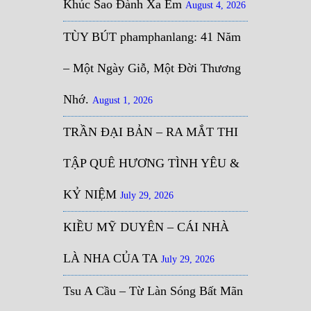
Khúc Sao Đành Xa Em
August 4, 2026
TÙY BÚT phamphanlang: 41 Năm
– Một Ngày Giỗ, Một Đời Thương
Nhớ.
August 1, 2026
TRẦN ĐẠI BẢN – RA MẮT THI
TẬP QUÊ HƯƠNG TÌNH YÊU &
KỶ NIỆM
July 29, 2026
KIỀU MỸ DUYÊN – CÁI NHÀ
LÀ NHA CỦA TA
July 29, 2026
Tsu A Cầu – Từ Làn Sóng Bất Mãn