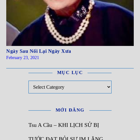
Ngày Sau Nối Lại Ngày Xưa
February 23, 2021
MỤC LỤC
Mục Lục
MỚI ĐĂNG
Tsu A Cầu – KHI LỊCH SỬ BỊ
TƯỚC ĐẠT BỎI SỰ IM LẶNG