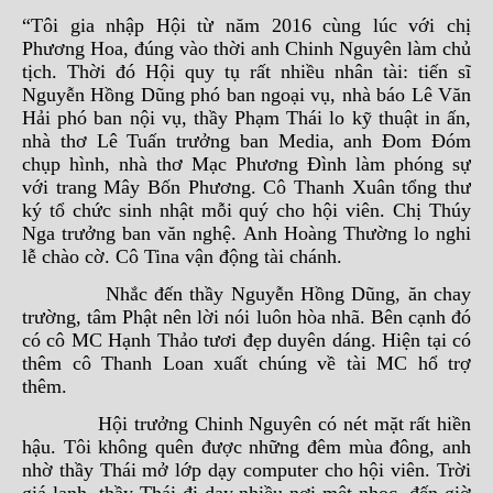
“Tôi gia nhập Hội từ năm 2016 cùng lúc với chị
Phương Hoa, đúng vào thời anh Chinh Nguyên làm chủ
tịch. Thời đó Hội quy tụ rất nhiều nhân tài: tiến sĩ
Nguyễn Hồng Dũng phó ban ngoại vụ, nhà báo Lê Văn
Hải phó ban nội vụ, thầy Phạm Thái lo kỹ thuật in ấn,
nhà thơ Lê Tuấn trưởng ban Media, anh Đom Đóm
chụp hình, nhà thơ Mạc Phương Đình làm phóng sự
với trang Mây Bốn Phương. Cô Thanh Xuân tổng thư
ký tổ chức sinh nhật mỗi quý cho hội viên. Chị Thúy
Nga trưởng ban văn nghệ. Anh Hoàng Thường lo nghi
lễ chào cờ. Cô Tina vận động tài chánh.
Nhắc đến thầy Nguyễn Hồng Dũng, ăn chay
trường, tâm Phật nên lời nói luôn hòa nhã. Bên cạnh đó
có cô MC Hạnh Thảo tươi đẹp duyên dáng. Hiện tại có
thêm cô Thanh Loan xuất chúng về tài MC hổ trợ
thêm.
Hội trưởng Chinh Nguyên có nét mặt rất hiền
hậu. Tôi không quên được những đêm mùa đông, anh
nhờ thầy Thái mở lớp dạy computer cho hội viên. Trời
giá lạnh, thầy Thái đi dạy nhiều nơi mệt nhọc, đến giờ