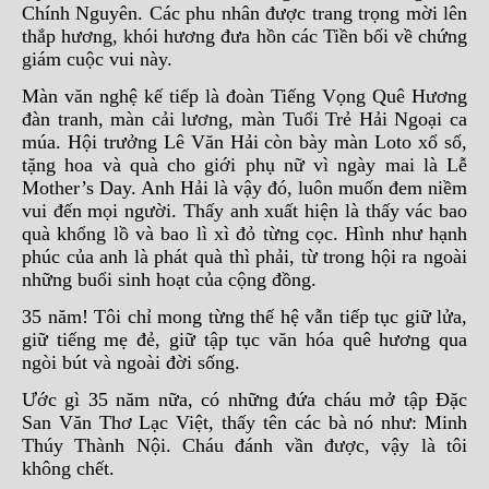
Chính Nguyên. Các phu nhân được trang trọng mời lên
thắp hương, khói hương đưa hồn các Tiền bối về chứng
giám cuộc vui này.
Màn văn nghệ kế tiếp là đoàn Tiếng Vọng Quê Hương
đàn tranh, màn cải lương, màn Tuổi Trẻ Hải Ngoại ca
múa. Hội trưởng Lê Văn Hải còn bày màn Loto xổ số,
tặng hoa và quà cho giới phụ nữ vì ngày mai là Lễ
Mother’s Day. Anh Hải là vậy đó, luôn muốn đem niềm
vui đến mọi người. Thấy anh xuất hiện là thấy vác bao
quà khổng lồ và bao lì xì đỏ từng cọc. Hình như hạnh
phúc của anh là phát quà thì phải, từ trong hội ra ngoài
những buổi sinh hoạt của cộng đồng.
35 năm! Tôi chỉ mong từng thế hệ vẫn tiếp tục giữ lửa,
giữ tiếng mẹ đẻ, giữ tập tục văn hóa quê hương qua
ngòi bút và ngoài đời sống.
Ước gì 35 năm nữa, có những đứa cháu mở tập Đặc
San Văn Thơ Lạc Việt, thấy tên các bà nó như: Minh
Thúy Thành Nội. Cháu đánh vần được, vậy là tôi
không chết.