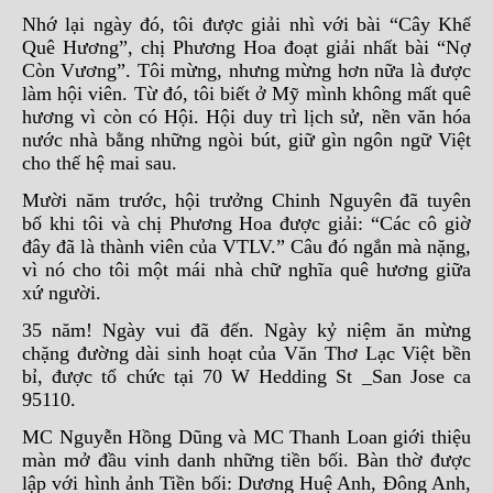
Nhớ lại ngày đó, tôi được giải nhì với bài “Cây Khế
Quê Hương”, chị Phương Hoa đoạt giải nhất bài “Nợ
Còn Vương”. Tôi mừng, nhưng mừng hơn nữa là được
làm hội viên. Từ đó, tôi biết ở Mỹ mình không mất quê
hương vì còn có Hội. Hội duy trì lịch sử, nền văn hóa
nước nhà bằng những ngòi bút, giữ gìn ngôn ngữ Việt
cho thế hệ mai sau.
Mười năm trước, hội trưởng Chinh Nguyên đã tuyên
bố khi tôi và chị Phương Hoa được giải: “Các cô giờ
đây đã là thành viên của VTLV.” Câu đó ngắn mà nặng,
vì nó cho tôi một mái nhà chữ nghĩa quê hương giữa
xứ người.
35 năm! Ngày vui đã đến. Ngày kỷ niệm ăn mừng
chặng đường dài sinh hoạt của Văn Thơ Lạc Việt bền
bỉ, được tổ chức tại 70 W Hedding St _San Jose ca
95110.
MC Nguyễn Hồng Dũng và MC Thanh Loan giới thiệu
màn mở đầu vinh danh những tiền bối. Bàn thờ được
lập với hình ảnh Tiền bối: Dương Huệ Anh, Đông Anh,