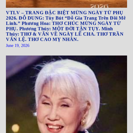
VTLV – TRANG ĐẶC BIỆT MỪNG NGÀY TỪ PHỤ
2026. ĐỖ DUNG: Tùy Bút “Đỗ Gia Trang Trên Đồi Mê
Linh.” Phương Hoa: THƠ CHÚC MỪNG NGÀY TỪ
PHỤ. Phương Thúy: MỘT ĐỜI TẬN TỤY. Minh
Thúy: THƠ & VĂN VỀ NGÀY LỄ CHA. THƠ TRẦN
VẤN LỆ. THƠ CAO MỴ NHÂN.
June 19, 2026