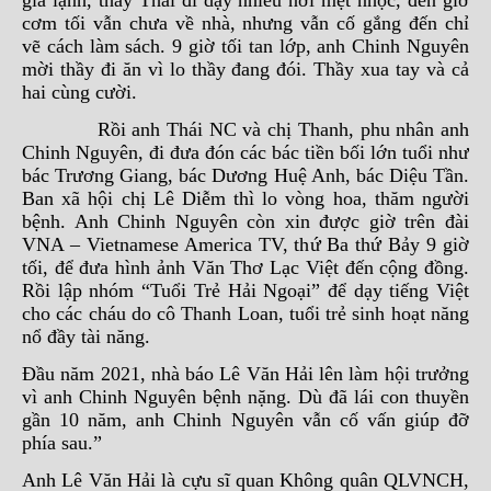
cơm tối vẫn chưa về nhà, nhưng vẫn cố gắng đến chỉ
vẽ cách làm sách. 9 giờ tối tan lớp, anh Chinh Nguyên
mời thầy đi ăn vì lo thầy đang đói. Thầy xua tay và cả
hai cùng cười.
Rồi anh Thái NC và chị Thanh, phu nhân anh
Chinh Nguyên, đi đưa đón các bác tiền bối lớn tuổi như
bác Trương Giang, bác Dương Huệ Anh, bác Diệu Tần.
Ban xã hội chị Lê Diễm thì lo vòng hoa, thăm người
bệnh. Anh Chinh Nguyên còn xin được giờ trên đài
VNA – Vietnamese America TV, thứ Ba thứ Bảy 9 giờ
tối, để đưa hình ảnh Văn Thơ Lạc Việt đến cộng đồng.
Rồi lập nhóm “Tuổi Trẻ Hải Ngoại” để dạy tiếng Việt
cho các cháu do cô Thanh Loan, tuổi trẻ sinh hoạt năng
nổ đầy tài năng.
Đầu năm 2021, nhà báo Lê Văn Hải lên làm hội trưởng
vì anh Chinh Nguyên bệnh nặng. Dù đã lái con thuyền
gần 10 năm, anh Chinh Nguyên vẫn cố vấn giúp đỡ
phía sau.”
Anh Lê Văn Hải là cựu sĩ quan Không quân QLVNCH,