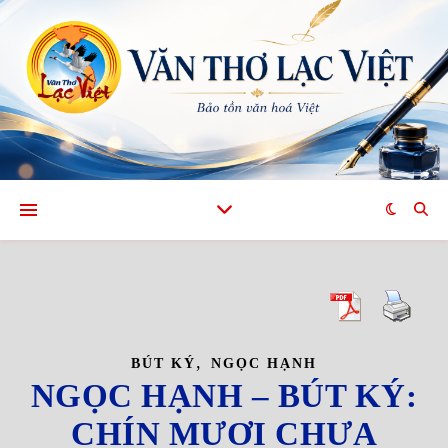
,
BÚT KÝ
NGỌC HẠNH
NGỌC HẠNH – BÚT KÝ:
CHÍN MƯƠI CHƯA