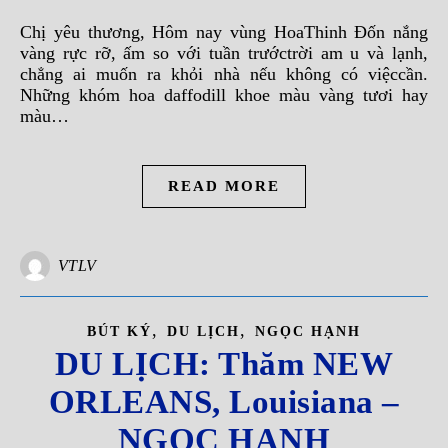
Chị yêu thương, Hôm nay vùng HoaThinh Đốn nắng
vàng rực rỡ, ấm so với tuần trướctrời am u và lạnh,
chẳng ai muốn ra khỏi nhà nếu không có việccần.
Những khóm hoa daffodill khoe màu vàng tươi hay
màu…
READ MORE
VTLV
,
,
BÚT KÝ
DU LỊCH
NGỌC HẠNH
DU LỊCH: Thăm NEW
ORLEANS, Louisiana –
NGỌC HẠNH