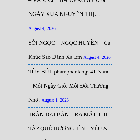
– VĂN: CHỊ HÀNG XÓM CŨ &
NGÀY XƯA NGUYỄN THỊ…
August 4, 2026
SỎI NGỌC – NGỌC HUYỀN – Ca
Khúc Sao Đành Xa Em
August 4, 2026
TÙY BÚT phamphanlang: 41 Năm
– Một Ngày Giỗ, Một Đời Thương
Nhớ.
August 1, 2026
TRẦN ĐẠI BẢN – RA MẮT THI
TẬP QUÊ HƯƠNG TÌNH YÊU &