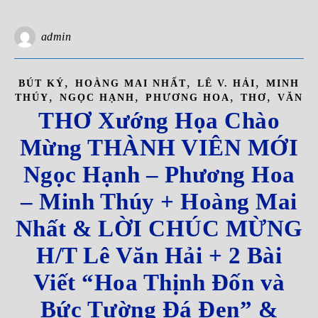
admin
,
,
,
BÚT KÝ
HOÀNG MAI NHẤT
LÊ V. HẢI
MINH
,
,
,
,
THÚY
NGỌC HẠNH
PHƯƠNG HOA
THƠ
VĂN
THƠ Xướng Họa Chào
Mừng THÀNH VIÊN MỚI
Ngọc Hạnh – Phương Hoa
– Minh Thúy + Hoàng Mai
Nhất & LỜI CHÚC MỪNG
H/T Lê Văn Hải + 2 Bài
Viết “Hoa Thịnh Đốn và
Bức Tường Đá Đen” &