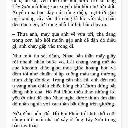
từ tạ ân sư, ven theo mé núi bước trở lại làng
Tây Sơn mà lòng xao xuyến bồi hồi như lửa đốt.
Xuyên qua bao dãy núi trùng điệp, mặt trời gần
ngã xuống cây sào thì cũng là lúc vừa đặt chân
đến đầu ngõ, từ trong nhà Lữ hớt hải chạy ra:
– Thưa anh, may quá anh về vừa tới, cha đang
trong cơn hấp hối muốn gặp anh để dặn dò điều
gì, anh chạy gấp vào trong đi.
Như một tin sét đánh, Nhạc bần thần mấy giây
rồi nhanh nhẩu buớc vô. Cái chạng vạng mờ ảo
của khoảnh khắc giao thoa giữa hoàng hôn và
đêm tối như chuẩn bị ập xuống màu tang thương
trùm khắp đó đây. Trong căn nhà cũ, ánh đèn mù
u vàng nhạt chiếu chiếc bóng chú Thơm đứng bất
động nhìn cha. Hồ Phi Phúc thều thào những lời
yếu ớt như đủ cho Nhạc nghe được thinh âm dặn
dò nhân nghĩa với xác thân bất động trên giường.
Nửa đêm hôm đó, Hồ Phi Phúc trút hơi thở cuối
cùng dưới mái nhà tự xây ở làng Tây Sơn trong
bàn tay thân