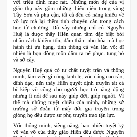
với triều đình mục nát. Những môn đệ của vị
giáo thụ này gồm những thiếu niên trong vùng
Tây Sơn và phụ cận, tất cả đều có năng khiếu về
võ lực mà lại thêm tính chuyên cần trong cách
học từ chương. Dù vậy nhưng chỉ có Nguyễn
Huệ là được thầy Hiến quan tâm đặc biệt bởi
nhân cách khiêm tốn, đằm thắm nhu hòa mà học
hành thì ưu hạng, tinh thông cả văn lẫn võ; dĩ
nhiên là bọn đồng môn đâm ra nể phục, tung hô
và sở cậy.
Nguyễn Huệ quả có tư chất tuyệt trần và thông
minh, làm việc gì cũng lanh lẹ, vóc dáng cao ráo,
đĩnh đạc, nên thầy Hiến quyết định truyền tất cả
bí kiếp võ công cho người học trò năng động
nhưng ít nói để sau này giúp đời, giúp nguời. Vì
thế mà những tuyệt chiêu của mình, những sở
trường sở đoản từ mấy đời gia truyền trong
giòng họ đều được sư phụ truyền trao tận lực.
Vốn thông minh, siêng năng, bao nhiêu tuyệt kỹ
về văn võ của thầy giáo Hiến đều được Nguyễn