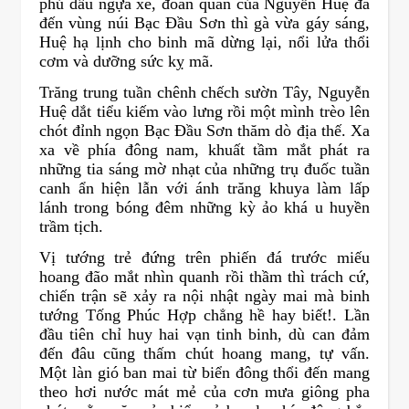
phủ dấu ngựa xe, đoàn quân của Nguyễn Huệ đã
đến vùng núi Bạc Đầu Sơn thì gà vừa gáy sáng,
Huệ hạ lịnh cho binh mã dừng lại, nổi lửa thổi
cơm và dưỡng sức kỵ mã.
Trăng trung tuần chênh chếch sườn Tây, Nguyễn
Huệ dắt tiểu kiếm vào lưng rồi một mình trèo lên
chót đỉnh ngọn Bạc Đầu Sơn thăm dò địa thế. Xa
xa về phía đông nam, khuất tầm mắt phát ra
những tia sáng mờ nhạt của những trụ đuốc tuần
canh ẩn hiện lẫn với ánh trăng khuya làm lấp
lánh trong bóng đêm những kỳ ảo khá u huyền
trầm tịch.
Vị tướng trẻ đứng trên phiến đá trước miếu
hoang đão mắt nhìn quanh rồi thầm thì trách cứ,
chiến trận sẽ xảy ra nội nhật ngày mai mà binh
tướng Tống Phúc Hợp chẳng hề hay biết!. Lần
đầu tiên chỉ huy hai vạn tinh binh, dù can đảm
đến đâu cũng thấm chút hoang mang, tự vấn.
Một làn gió ban mai từ biển đông thổi đến mang
theo hơi nước mát mẻ của cơn mưa giông pha