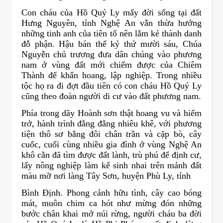
Con cháu của Hồ Quý Ly mấy đời sống tại đất
Hưng Nguyên, tỉnh Nghệ An vẫn thừa hưởng
những tinh anh của tiên tổ nên lắm kẻ thành danh
đỗ phận. Hậu bán thế kỷ thứ mười sáu, Chúa
Nguyễn chủ trương đưa dân chúng vào phương
nam ở vùng đất mới chiếm được của Chiêm
Thành để khẩn hoang, lập nghiệp. Trong nhiều
tộc họ ra đi đợt đầu tiên có con cháu Hồ Quý Ly
cũng theo đoàn người di cư vào đất phương nam.
Phía trong dãy Hoành sơn thật hoang vu và hiểm
trở, hành trình đằng đẵng nhiêu khê, với phương
tiện thô sơ bằng đôi chân trần và cặp bò, cây
cuốc, cuối cùng nhiều gia đình ở vùng Nghệ An
khô cằn đã tìm được đất lành, trù phú để định cư,
lấy nông nghiệp làm kế sinh nhai trên mảnh đất
màu mỡ nơi làng Tây Sơn, huyện Phù Ly, tỉnh
Bình Định. Phong cảnh hữu tình, cây cao bóng
mát, muôn chim ca hót như mừng đón những
bước chân khai mở núi rừng, người cháu ba đời