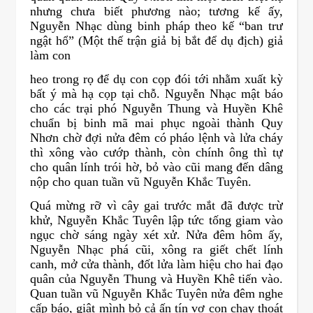
nhưng chưa biết phương nào; tương kế ấy,
Nguyễn Nhạc dùng binh pháp theo kế “ban trư
ngật hổ” (Một thế trận giả bị bắt để dụ địch) giả
làm con
heo trong rọ để dụ con cọp đói tới nhằm xuất kỳ
bất ý mà hạ cọp tại chỗ. Nguyễn Nhạc mật báo
cho các trại phó Nguyễn Thung và Huyền Khê
chuẩn bị binh mã mai phục ngoài thành Quy
Nhơn chờ đợi nửa đêm có pháo lệnh và lửa cháy
thì xông vào cướp thành, còn chính ông thì tự
cho quân lính trói hờ, bỏ vào cũi mang đến dâng
nộp cho quan tuần vũ Nguyễn Khắc Tuyên.
Quá mừng rỡ vì cây gai trước mắt đã được trừ
khử, Nguyễn Khắc Tuyên lập tức tống giam vào
ngục chờ sáng ngày xét xử. Nửa đêm hôm ấy,
Nguyễn Nhạc phá cũi, xông ra giết chết lính
canh, mở cửa thành, đốt lửa làm hiệu cho hai đạo
quân của Nguyễn Thung và Huyền Khê tiến vào.
Quan tuần vũ Nguyễn Khắc Tuyên nửa đêm nghe
cấp báo, giật mình bỏ cả ấn tín vợ con chạy thoát