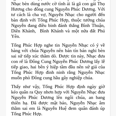
Nhạc bèn dùng nước cờ tình ái là gã con gái Thọ
Hương cho đông cung Nguyễn Phúc Dương. Với
tư cách là cha vợ, Nguyễn Nhạc cho người đến
bàn định với Tống Phúc Hợp, thuộc tướng chúa
Nguyễn đang điều binh đánh thắng Bình Thuận,
Diên Khánh, Bình Khánh và một nửa đất Phú
Yên.
Tống Phúc Hợp nghe tin Nguyễn Nhạc có ý về
hàng với chúa Nguyễn nên bán tín bán nghi bèn
sai sứ tiếp xúc thăm dò. Được tin này, Nhạc đưa
con rể là Đông Cung Nguyễn Phúc Dương lấy lễ
tiếp giao, hai bên ý hiệp tâm đầu nên sứ giả của
Tống Phúc Hợp đinh ninh rằng Nguyễn Nhạc
muốn phò Đông cung hầu gây nghiệp chúa.
Thấy như vậy, Tống Phúc Hợp định ngày giờ
kéo quân ra Quy nhơn hợp với Nguyễn Nhạc đưa
Nguyễn Phúc Dương lên ngôi chúa, an bang
thiên hạ. Đã được mật báo, Nguyễn Nhạc âm
thầm sai em là Nguyễn Huệ đem quân đánh úp
Tống Phúc Hợp.