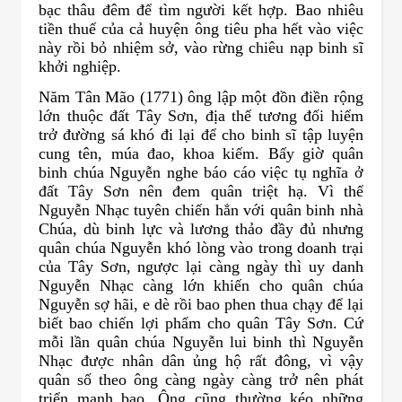
bạc thâu đêm để tìm người kết hợp. Bao nhiêu
tiền thuế của cả huyện ông tiêu pha hết vào việc
này rồi bỏ nhiệm sở, vào rừng chiêu nạp binh sĩ
khởi nghiệp.
Năm Tân Mão (1771) ông lập một đồn điền rộng
lớn thuộc đất Tây Sơn, địa thế tương đối hiểm
trở đường sá khó đi lại để cho binh sĩ tập luyện
cung tên, múa đao, khoa kiếm. Bấy giờ quân
binh chúa Nguyễn nghe báo cáo việc tụ nghĩa ở
đất Tây Sơn nên đem quân triệt hạ. Vì thế
Nguyễn Nhạc tuyên chiến hẳn với quân binh nhà
Chúa, dù binh lực và lương thảo đầy đủ nhưng
quân chúa Nguyễn khó lòng vào trong doanh trại
của Tây Sơn, ngược lại càng ngày thì uy danh
Nguyễn Nhạc càng lớn khiến cho quân chúa
Nguyễn sợ hãi, e dè rồi bao phen thua chạy để lại
biết bao chiến lợi phẩm cho quân Tây Sơn. Cứ
mỗi lần quân chúa Nguyễn lui binh thì Nguyễn
Nhạc được nhân dân ủng hộ rất đông, vì vậy
quân số theo ông càng ngày càng trở nên phát
triển mạnh bạo. Ông cũng thường kéo những