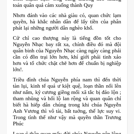
toán quân quả cảm xuống thành Quy
Nhơn đánh vào các nhà giàu có, quan chức lạm
quyền, hà khắc nhân dân để lấy tiền của phân
phát lại những người dân nghèo khổ.
Cử chỉ cao thượng này là tiếng đồn tốt cho
Nguyễn Nhạc bay rất xa, chính điều đó mà đội
quân binh của Nguyễn Nhạc càng ngày càng phải
cần có đồn trại lớn hơn, khí giới phải tinh xảo
hơn và tổ chức chặt chẽ hơn để chuẩn bị nghiệp
lớn!.
Triều đình chúa Nguyễn phía nam thì đến thời
tàn lụi, kinh tế quá ư kiệt quệ, loạn thần nổi lên
như nấm, kỷ cương giềng mối xã tắc bị đảo lộn ;
tham nhũng và hối lộ lan rộng và quan quân chỉ
biết hà hiếp dân chúng trong khi chúa Nguyễn
Anh Vương thì vô tài, bất tuớng, thế lực suy vi.
Trong tình thế như vậy mà quyền thần Trương
Phúc
Loan ỷ thân quan mấy đời chúa Nguyễn nên lộng