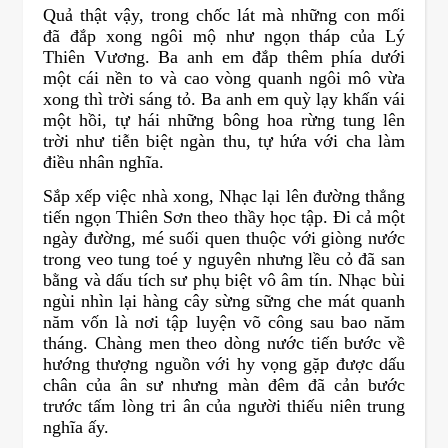
Quả thật vậy, trong chốc lát mà những con mối
đã đắp xong ngôi mộ như ngọn tháp của Lý
Thiên Vương. Ba anh em đắp thêm phía dưới
một cái nền to và cao vòng quanh ngôi mô vừa
xong thì trời sáng tỏ. Ba anh em quỳ lạy khấn vái
một hồi, tự hái những bông hoa rừng tung lên
trời như tiễn biệt ngàn thu, tự hứa với cha làm
điều nhân nghĩa.
Sắp xếp việc nhà xong, Nhạc lại lên đường thẳng
tiến ngọn Thiên Sơn theo thầy học tập. Đi cả một
ngày đường, mé suối quen thuộc với giòng nước
trong veo tung toé y nguyên nhưng lều cỏ đã san
bằng và dấu tích sư phụ biệt vô âm tín. Nhạc bùi
ngùi nhìn lại hàng cây sừng sững che mát quanh
năm vốn là nơi tập luyện võ công sau bao năm
tháng. Chàng men theo dòng nước tiến bước về
hướng thượng nguồn với hy vọng gặp được dấu
chân của ân sư nhưng màn đêm đã cản bước
trước tấm lòng tri ân của người thiếu niên trung
nghĩa ấy.