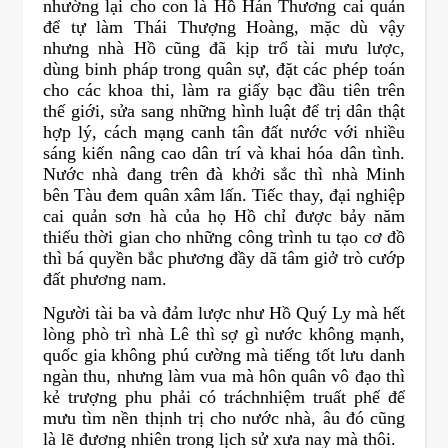
nhường lại cho con là Hồ Hán Thương cai quản
để tự làm Thái Thượng Hoàng, mặc dù vậy
nhưng nhà Hồ cũng đã kịp trổ tài mưu lược,
dùng binh pháp trong quân sự, đặt các phép toán
cho các khoa thi, làm ra giấy bạc đầu tiên trên
thế giới, sửa sang những hình luật để trị dân thật
hợp lý, cách mạng canh tân đất nước với nhiều
sáng kiến nâng cao dân trí và khai hóa dân tình.
Nước nhà đang trên đà khởi sắc thì nhà Minh
bên Tàu đem quân xâm lấn. Tiếc thay, đại nghiệp
cai quản sơn hà của họ Hồ chỉ được bảy năm
thiếu thời gian cho những công trình tu tạo cơ đồ
thì bá quyền bắc phương đầy dã tâm giở trò cướp
đất phương nam.
Người tài ba và đảm lược như Hồ Quý Ly mà hết
lòng phò trì nhà Lê thì sợ gì nước không mạnh,
quốc gia không phú cường mà tiếng tốt lưu danh
ngàn thu, nhưng làm vua mà hôn quân vô đạo thì
kẻ trượng phu phải có tráchnhiệm truất phế để
mưu tìm nền thịnh trị cho nước nhà, âu đó cũng
là lẽ đương nhiên trong lịch sử xưa nay mà thôi.