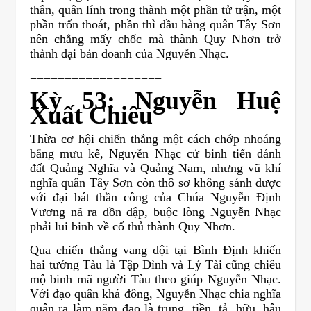
thân, quân lính trong thành một phần tử trận, một
phần trốn thoát, phần thì đầu hàng quân Tây Sơn
nên chẳng mấy chốc mà thành Quy Nhơn trở
thành đại bản doanh của Nguyễn Nhạc.
===================
Kỳ 53: Nguyễn Huệ
Xuất Chiêu
Thừa cơ hội chiến thắng một cách chớp nhoáng
bằng mưu kế, Nguyễn Nhạc cử binh tiến đánh
đất Quảng Nghĩa và Quảng Nam, nhưng vũ khí
nghĩa quân Tây Sơn còn thô sơ không sánh được
với đại bát thần công của Chúa Nguyễn Định
Vương nã ra dồn dập, buộc lòng Nguyễn Nhạc
phải lui binh về cố thủ thành Quy Nhơn.
Qua chiến thắng vang dội tại Bình Định khiến
hai tướng Tàu là Tập Đình và Lý Tài cũng chiêu
mộ binh mã người Tàu theo giúp Nguyễn Nhạc.
Với đạo quân khá đông, Nguyễn Nhạc chia nghĩa
quân ra làm năm đạo là trung, tiền, tả, hữu, hậu