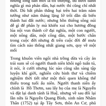
nhưng lòng dân mới là tối thượng, dù dưới danh
nghĩa gì mà phản dân, hại nước thì cũng chỉ nhất
thời. Dù bất phân thắng bại trên hai trăm năm
tưởng như năm tháng lặng lờ trôi dần dà biến
thành hai đất nước; nhưng hồn thiêng sông núi
dễ gì để phân ly mà khiến xui cho hương đồng
lúa nội vun thành cờ đại nghĩa, một con người,
một nông dân, một công dân, một bước chân
trong cuộc đời nhưng đi trên cuộc đời để mưu
tìm cách nào thống nhất giang sơn, quy về một
mối
Trong khuôn viên ngôi nhà trồng dừa và cây ăn
trái sum sê có người thanh niên khôi ngô tuấn tú,
ít nói, ít cười nhưng lúc nào cũng sẵn sàng tập
luyện khí giới, nghiên cứu binh thư và chiêm
nghiệm thời tiết như một thói quen không thể
thiếu trong tuổi ấu niên. Người thanh niên ấy
chính là Hồ Thơm, sau lấy họ của mẹ là Nguyễn
và đặt lại danh tánh là Huệ, nhưng về sau đổi lại
lần nữa là Nguyễn Quang Bình, sinh năm Nhâm
Thân (1752) tại ấp Tây Sơn, thôn An Cư, phủ