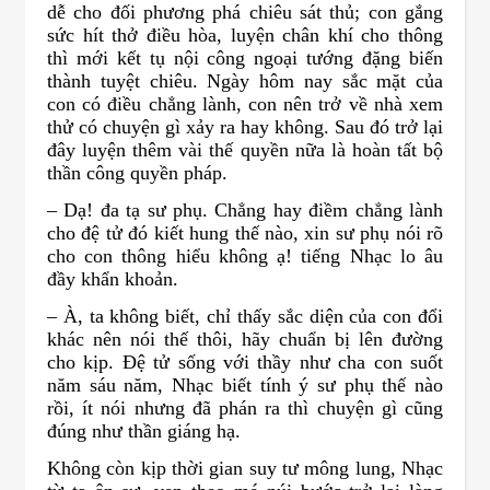
dễ cho đối phương phá chiêu sát thủ; con gắng
sức hít thở điều hòa, luyện chân khí cho thông
thì mới kết tụ nội công ngoại tướng đặng biến
thành tuyệt chiêu. Ngày hôm nay sắc mặt của
con có điều chẳng lành, con nên trở về nhà xem
thử có chuyện gì xảy ra hay không. Sau đó trở lại
đây luyện thêm vài thế quyền nữa là hoàn tất bộ
thần công quyền pháp.
– Dạ! đa tạ sư phụ. Chẳng hay điềm chẳng lành
cho đệ tử đó kiết hung thế nào, xin sư phụ nói rõ
cho con thông hiểu không ạ! tiếng Nhạc lo âu
đầy khẩn khoản.
– À, ta không biết, chỉ thấy sắc diện của con đổi
khác nên nói thế thôi, hãy chuẩn bị lên đường
cho kịp. Đệ tử sống với thầy như cha con suốt
năm sáu năm, Nhạc biết tính ý sư phụ thế nào
rồi, ít nói nhưng đã phán ra thì chuyện gì cũng
đúng như thần giáng hạ.
Không còn kịp thời gian suy tư mông lung, Nhạc