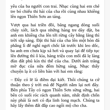
yêu của ba người con trai. Nhạc cùng hai em chẻ
tre bó chiếu thi hài của cha rồi cùng nhau khiêng
lên ngọn Thiên Sơn an táng.
Vượt qua hai triền đồi, băng ngang dòng suối
chảy xiết, lách qua những hàng tre dày đặt, ba
anh em khiêng cha lên tới rừng cây bằng lăng thì
trời sắp sáng. Đặt thi hài của cha lên một hòn đá
phẳng lì để nghỉ ngơi chốc lát trước khi leo dốc,
ba anh em chưa kịp xả hơi và quay lại để tiếp tục
lên đường thì ô kìa, hàng triệu con mối đã lẹ làng
đùn đất phủ kín thi thể của cha. Dưới ánh trăng
mờ đục của nửa đêm hừng sáng, Nhạc thấy
chuyện lạ ít có liền bàn với hai em rằng:
– Đây có lẽ là điềm đại kiết. Thôi chúng ta cứ
thuận theo ý trời mà để Người nằm lại nơi đây.
Bên phía Tây có ngọn Thiên Sơn sừng sững, hai
bên có suối róc rách quanh năm, nhất định chốn
này phải là nơi có địa linh long mạch. Chúng ta
hãy lấy thêm đất đắp cao ngôi mộ cho cha.