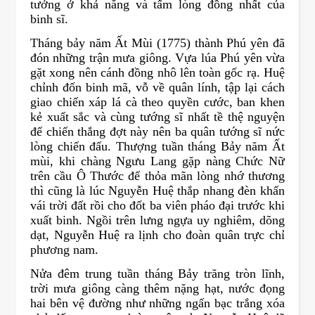
tưởng ở khả năng và tấm lòng đồng nhất của
binh sĩ.
Tháng bảy năm Ất Mùi (1775) thành Phú yên đã
đón những trận mưa giông. Vựa lúa Phú yên vừa
gặt xong nên cánh đồng nhô lên toàn gốc rạ. Huệ
chỉnh đốn binh mã, vỗ về quân lính, tập lại cách
giao chiến xáp lá cà theo quyền cước, ban khen
kẻ xuất sắc và cùng tướng sĩ nhất tề thệ nguyện
để chiến thắng đợt này nên ba quân tướng sĩ nức
lòng chiến đấu. Thượng tuần tháng Bảy năm Ất
mùi, khi chàng Ngưu Lang gặp nàng Chức Nữ
trên cầu Ô Thước để thỏa mãn lòng nhớ thương
thì cũng là lúc Nguyễn Huệ thắp nhang đèn khấn
vái trời đất rồi cho đốt ba viên pháo đại trước khi
xuất binh. Ngồi trên lưng ngựa uy nghiêm, dõng
dạt, Nguyễn Huệ ra lịnh cho đoàn quân trực chỉ
phương nam.
Nửa đêm trung tuần tháng Bảy trăng tròn lĩnh,
trời mưa giông càng thêm nặng hạt, nước đọng
hai bên vệ đường như những ngấn bạc trắng xóa