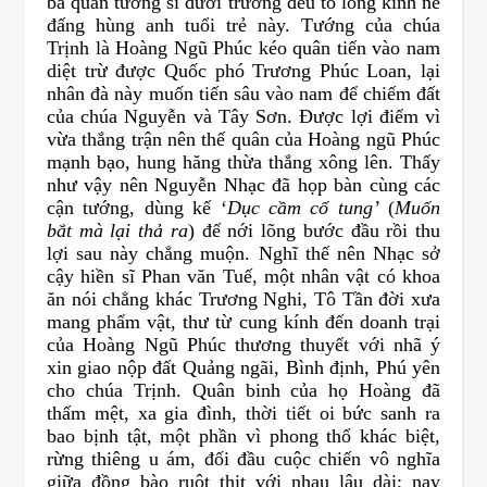
ba quân tướng sĩ dưới trướng đều tỏ lòng kính nể
đấng hùng anh tuổi trẻ này. Tướng của chúa
Trịnh là Hoàng Ngũ Phúc kéo quân tiến vào nam
diệt trừ được Quốc phó Trương Phúc Loan, lại
nhân đà này muốn tiến sâu vào nam để chiếm đất
của chúa Nguyễn và Tây Sơn. Được lợi điểm vì
vừa thắng trận nên thế quân của Hoàng ngũ Phúc
mạnh bạo, hung hăng thừa thắng xông lên. Thấy
như vậy nên Nguyễn Nhạc đã họp bàn cùng các
cận tướng, dùng kế ‘
Dục cầm cố tung’
(
Muốn
bắt mà lại thả ra
) để nới lõng bước đầu rồi thu
lợi sau này chẳng muộn. Nghĩ thế nên Nhạc sở
cậy hiền sĩ Phan văn Tuế, một nhân vật có khoa
ăn nói chẳng khác Trương Nghi, Tô Tần đời xưa
mang phẩm vật, thư từ cung kính đến doanh trại
của Hoàng Ngũ Phúc thương thuyết với nhã ý
xin giao nộp đất Quảng ngãi, Bình định, Phú yên
cho chúa Trịnh. Quân binh của họ Hoàng đã
thấm mệt, xa gia đình, thời tiết oi bức sanh ra
bao bịnh tật, một phần vì phong thổ khác biệt,
rừng thiêng u ám, đối đầu cuộc chiến vô nghĩa
giữa đồng bào ruột thịt với nhau lâu dài; nay