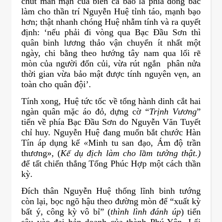
chút mằn mặn của biển cả bao la phía đông bắc
làm cho thần trí Nguyễn Huệ tỉnh táo, mạnh bạo
hơn; thật nhanh chóng Huệ nhẫm tính và ra quyết
định: ‘nếu phải đi vòng qua Bạc Đầu Sơn thì
quân binh lương thảo vận chuyển ít nhất một
ngày, chi bằng theo hướng tây nam qua lối rẽ
mòn của người đốn củi, vừa rút ngắn phân nửa
thời gian vừa bảo mật được tính nguyên vẹn, an
toàn cho quân đội’.
Tính xong, Huệ tức tốc về tổng hành dinh cắt hai
ngàn quân mặc áo đỏ, dựng cờ “
Trịnh Vương
”
tiến về phía Bạc Đầu Sơn do Nguyễn Văn Tuyết
chỉ huy. Nguyễn Huệ đang muốn bắt chước Hàn
Tín áp dụng kế
«
Minh tu san đạo, Ám độ trần
thương»
,
(
K
ế dụ địch làm cho lầm tưởng thật.)
để tất chiến thắng Tống Phúc Hợp một cách thần
kỳ.
Đích thân Nguyễn Huệ thống lĩnh binh tướng
còn lại, bọc ngõ hậu theo đường mòn để “xuất kỳ
bất ý, công kỳ vô bỉ” (
thình lình
đánh úp
) tiến