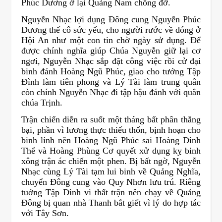
Phúc Dương ở lại Quảng Nam chống đỡ.
Nguyễn Nhạc lợi dụng Đông cung Nguyễn Phúc
Dương thế cô sức yếu, cho người rước về đóng ở
Hội An như một con tin chờ ngày sử dụng. Để
được chính nghĩa giúp Chúa Nguyễn giữ lại cơ
ngơi, Nguyễn Nhạc sắp đặt công việc rồi cử đại
binh đánh Hoàng Ngũ Phúc, giao cho tướng Tập
Đình làm tiên phong và Lý Tài làm trung quân
còn chính Nguyễn Nhạc đi tập hậu đánh với quân
chúa Trịnh.
Trận chiến diễn ra suốt một tháng bất phân thắng
bại, phần vì lương thực thiếu thốn, bịnh hoạn cho
binh lính nên Hoàng Ngũ Phúc sai Hoàng Đình
Thể và Hoàng Phùng Cơ quyết xử dụng kỵ binh
xông trận ác chiến một phen. Bị bất ngờ, Nguyễn
Nhạc cùng Lý Tài tạm lui binh về Quảng Nghĩa,
chuyển Đông cung vào Quy Nhơn lưu trú. Riêng
tuớng Tập Đình vì thất trận nên chạy về Quảng
Đông bị quan nhà Thanh bắt giết vì lý do hợp tác
với Tây Sơn.