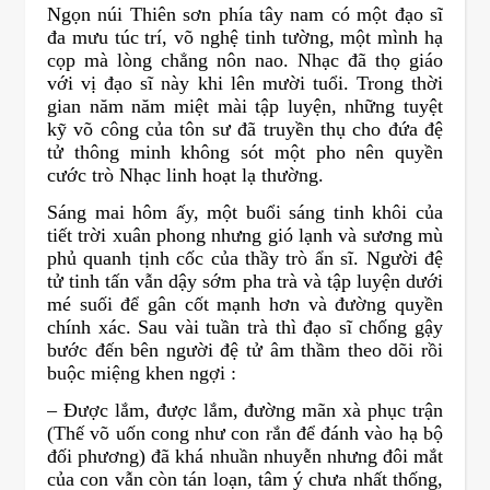
Ngọn núi Thiên sơn phía tây nam có một đạo sĩ
đa mưu túc trí, võ nghệ tinh tường, một mình hạ
cọp mà lòng chẳng nôn nao. Nhạc đã thọ giáo
với vị đạo sĩ này khi lên mười tuổi. Trong thời
gian năm năm miệt mài tập luyện, những tuyệt
kỹ võ công của tôn sư đã truyền thụ cho đứa đệ
tử thông minh không sót một pho nên quyền
cước trò Nhạc linh hoạt lạ thường.
Sáng mai hôm ấy, một buổi sáng tinh khôi của
tiết trời xuân phong nhưng gió lạnh và sương mù
phủ quanh tịnh cốc của thầy trò ẩn sĩ. Người đệ
tử tinh tấn vẫn dậy sớm pha trà và tập luyện dưới
mé suối để gân cốt mạnh hơn và đường quyền
chính xác. Sau vài tuần trà thì đạo sĩ chống gậy
bước đến bên người đệ tử âm thầm theo dõi rồi
buộc miệng khen ngợi :
– Được lắm, được lắm, đường mãn xà phục trận
(Thế võ uốn cong như con rắn để đánh vào hạ bộ
đối phương) đã khá nhuần nhuyễn nhưng đôi mắt
của con vẫn còn tán loạn, tâm ý chưa nhất thống,