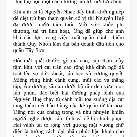
Huệ thụ học một cách tường tận tới nơi tới chốn.
Khi anh cả là Nguyễn Nhạc dấy binh khởi nghiệp
để diệt trừ bạn tham quyền cố vị thì Nguyễn Huệ
đã được mười tám tuổi. Với sức khỏe phi
thường, tài trí linh hoạt, Ông đã giúp cho anh
khá đắc lực trong việc xuất quân đánh chiếm
thành Quy Nhơn làm đại bản doanh đầu tiên cho
quân Tây Sơn.
Đôi mắt quắt thước, gò má cao, cặp chân mày
rậm khít với cái trán cao rộng khá dĩnh ngộ đã
toát lên sự dứt khoát, táo bạo và cương quyết.
Miệng rộng hình cánh cung, mũi cao và thẳng
tắp, Ấn đường sâu ẩn dưới bộ râu đen vừa mọc
lún phún, đặc biệt hai đường pháp lệnh của
Nguyễn Huệ chạy từ cánh mũi tỏa xuống địa cát
tăng thêm nét hào hùng của kẻ quân tử tài hoa.
Tiếng nói của chàng trong và nhu nhuyến khiến
người nghe được cảm tình và dễ bị chinh phục.
Hai vành tai to rộng với gương mặt vuông chữ
điền là tướng cách đại nhân phúc hậu khiến cho