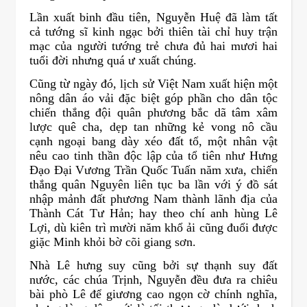
Lần xuất binh đầu tiên, Nguyễn Huệ đã làm tất
cả tướng sĩ kinh ngạc bởi thiên tài chỉ huy trận
mạc của người tướng trẻ chưa đủ hai mươi hai
tuổi đời nhưng quá ư xuất chúng.
Cũng từ ngày đó, lịch sử Việt Nam xuất hiện một
nông dân áo vải đặc biệt góp phần cho dân tộc
chiến thắng đội quân phương bắc dã tâm xâm
lược quê cha, dẹp tan những kẻ vong nô cầu
cạnh ngoại bang dày xéo đất tổ, một nhân vật
nêu cao tinh thần độc lập của tổ tiên như Hưng
Đạo Đại Vương Trần Quốc Tuấn năm xưa, chiến
thắng quân Nguyên liên tục ba lần với ý đồ sát
nhập mảnh đất phương Nam thành lãnh địa của
Thành Cát Tư Hản; hay theo chí anh hùng Lê
Lợi, dù kiên trì mười năm khổ ải cũng đuổi được
giặc Minh khỏi bờ cõi giang sơn.
Nhà Lê hưng suy cũng bởi sự thạnh suy đất
nước, các chúa Trịnh, Nguyễn đều đưa ra chiêu
bài phò Lê để giương cao ngọn cờ chính nghĩa,