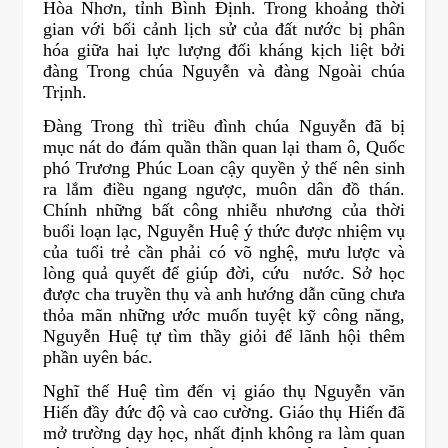
Hòa Nhơn, tỉnh Bình Định. Trong khoảng thời
gian với bối cảnh lịch sử của đất nước bị phân
hóa giữa hai lực lượng đối kháng kịch liệt bởi
đàng Trong chúa Nguyễn và đàng Ngoài chúa
Trịnh.
Đàng Trong thì triều đình chúa Nguyễn đã bị
mục nát do đám quần thần quan lại tham ô, Quốc
phó Trương Phúc Loan cậy quyền ỷ thế nên sinh
ra lắm điều ngang ngược, muôn dân đồ thán.
Chính những bất công nhiễu nhương của thời
buổi loạn lạc, Nguyễn Huệ ý thức được nhiệm vụ
của tuổi trẻ cần phải có võ nghệ, mưu lược và
lòng quả quyết để giúp đời, cứu nước. Sở học
được cha truyền thụ và anh hướng dẫn cũng chưa
thỏa mãn những ước muốn tuyệt kỹ công năng,
Nguyễn Huệ tự tìm thầy giỏi để lãnh hội thêm
phần uyên bác.
Nghĩ thế Huệ tìm đến vị giáo thụ Nguyễn văn
Hiến đầy đức độ và cao cường. Giáo thụ Hiến đã
mở trường dạy học, nhất định không ra làm quan