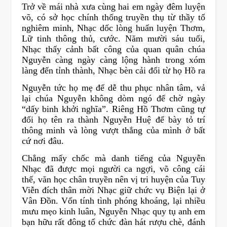
Trở về mái nhà xưa cùng hai em ngày đêm luyện
võ, có sở học chính thống truyền thụ từ thầy tổ
nghiêm minh, Nhạc dốc lòng huấn luyện Thơm,
Lữ tinh thông thủ, cước. Năm mười sáu tuổi,
Nhạc thấy cảnh bất công của quan quân chúa
Nguyễn càng ngày càng lộng hành trong xóm
làng đến tỉnh thành, Nhạc bèn cải đổi từ họ Hồ ra
Nguyễn tức họ mẹ để dễ thu phục nhân tâm, vả
lại chúa Nguyễn không dòm ngó để chờ ngày
“dấy binh khởi nghĩa”. Riêng Hồ Thơm cũng tự
đổi họ tên ra thành Nguyễn Huệ để bày tỏ trí
thông minh và lòng vượt thắng của mình ở bất
cứ nơi đâu.
Chẳng mấy chốc mà danh tiếng của Nguyễn
Nhạc đã được mọi người ca ngợi, võ công cái
thế, văn học chân truyền nên vị tri huyện của Tuy
Viễn đích thân mời Nhạc giữ chức vụ Biện lại ở
Vân Đồn. Vốn tính tình phóng khoáng, lại nhiều
mưu mẹo kinh luân, Nguyễn Nhạc quy tụ anh em
bạn hữu rất đông tổ chức đàn hát rượu chè, đánh