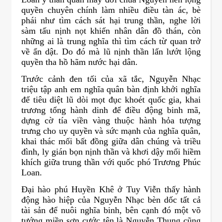
quyền chuyên chính làm nhiều điều tàn ác, bè
phái như tìm cách sát hại trung thần, nghe lời
sàm tấu nịnh nọt khiến nhân dân đồ thán, còn
những ai là trung nghĩa thì tìm cách từ quan trở
về ẩn dật. Do đó mà lũ nịnh thần lấn lướt lộng
quyền tha hồ hãm nước hại dân.
Trước cảnh đen tối của xã tắc, Nguyễn Nhạc
triệu tập anh em nghĩa quân bàn định khởi nghĩa
để tiêu diệt lũ dòi mọt đục khoét quốc gia, khai
trương tổng hành dinh để điều động binh mã,
dựng cờ tía viền vàng thuộc hành hỏa tượng
trưng cho uy quyền và sức mạnh của nghĩa quân,
khai thác mối bất đồng giữa dân chúng và triều
đình, ly gián bọn nịnh thần và khơi dậy mối hiềm
khích giữa trung thần với quốc phó Trương Phúc
Loan.
Đại hào phú Huyền Khê ở Tuy Viễn thấy hành
động hào hiệp của Nguyễn Nhạc bèn dốc tất cả
tài sản để nuôi nghĩa binh, bên cạnh đó một võ
tướng miền sơn cước tên là Nguyễn Thung cũng