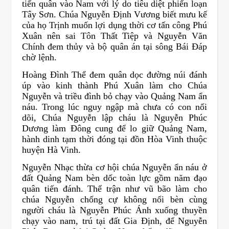
tiến quân vào Nam với lý do tiêu diệt phiến loạn
Tây Sơn. Chúa Nguyễn Định Vương biết mưu kế
của họ Trịnh muốn lợi dụng thời cơ tấn công Phú
Xuân nên sai Tôn Thất Tiệp và Nguyễn Văn
Chính đem thủy và bộ quân án tại sông Bái Đáp
chờ lệnh.
Hoàng Đình Thể đem quân dọc đường núi đánh
úp vào kinh thành Phú Xuân làm cho Chúa
Nguyễn và triều đình bỏ chạy vào Quảng Nam ẩn
náu. Trong lúc nguy ngập mà chưa có con nối
dõi, Chúa Nguyễn lập cháu là Nguyễn Phúc
Dương làm Đông cung để lo giữ Quảng Nam,
hành dinh tạm thời đóng tại đồn Hòa Vinh thuộc
huyện Hà Vinh.
Nguyễn Nhạc thừa cơ hội chúa Nguyễn ẩn náu ở
đất Quảng Nam bèn dốc toàn lực gồm năm đạo
quân tiến đánh. Thế trận như vũ bão làm cho
chúa Nguyễn chống cự không nổi bèn cùng
người cháu là Nguyễn Phúc Ánh xuống thuyền
chạy vào nam, trú tại đất Gia Định, để Nguyễn