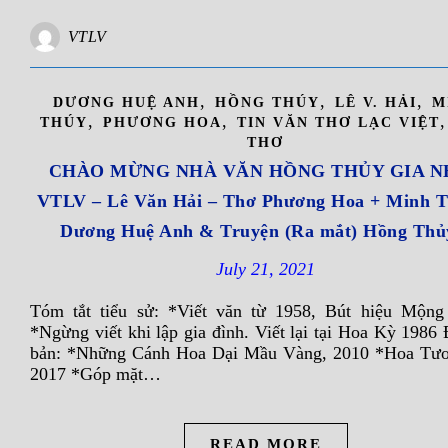
VTLV
,
,
,
DƯƠNG HUỆ ANH
HỒNG THÚY
LÊ V. HẢI
M
,
,
THÚY
PHƯƠNG HOA
TIN VĂN THƠ LẠC VIỆT
THƠ
CHÀO MỪNG NHÀ VĂN HỒNG THỦY GIA N
VTLV – Lê Văn Hải – Thơ Phương Hoa + Minh T
Dương Huệ Anh & Truyện (Ra mắt) Hồng Thủ
July 21, 2021
Tóm tắt tiểu sử: *Viết văn từ 1958, Bút hiệu Mộn
*Ngừng viết khi lập gia đình. Viết lại tại Hoa Kỳ 1986 
bản: *Những Cánh Hoa Dại Mầu Vàng, 2010 *Hoa Tư
2017 *Góp mặt…
READ MORE