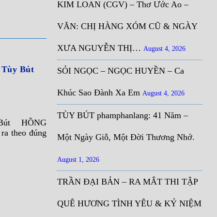
KIM LOAN (CGV) – Thơ Ước Ao –
VĂN: CHỊ HÀNG XÓM CŨ & NGÀY
XƯA NGUYỄN THỊ…
August 4, 2026
Tùy Bút
SỎI NGỌC – NGỌC HUYỀN – Ca
Khúc Sao Đành Xa Em
August 4, 2026
TÙY BÚT phamphanlang: 41 Năm –
Bút HỒNG
 đúng
Một Ngày Giỗ, Một Đời Thương Nhớ.
August 1, 2026
TRẦN ĐẠI BẢN – RA MẮT THI TẬP
QUÊ HƯƠNG TÌNH YÊU & KỶ NIỆM