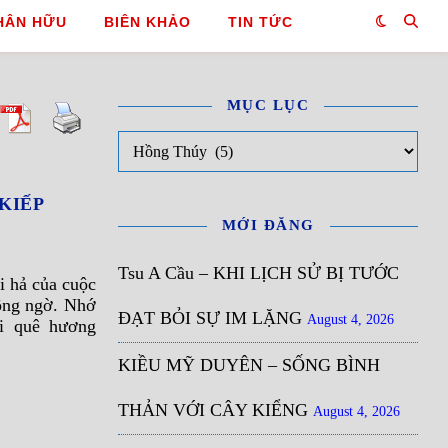
HÂN HỮU
BIÊN KHẢO
TIN TỨC
MỤC LỤC
Mục Lục
 KIẾP
MỚI ĐĂNG
Tsu A Cầu – KHI LỊCH SỬ BỊ TƯỚC
i hả của cuộc
ông ngờ. Nhớ
ĐẠT BỎI SỰ IM LẶNG
August 4, 2026
ời quê hương
KIỀU MỸ DUYÊN – SỐNG BÌNH
THẢN VỚI CÂY KIỂNG
August 4, 2026