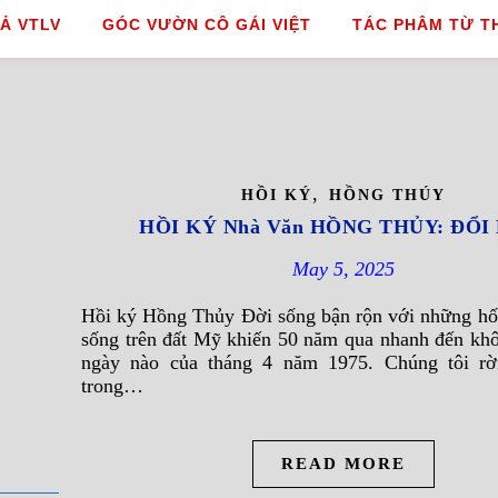
Ả VTLV
GÓC VƯỜN CÔ GÁI VIỆT
TÁC PHÂM TỪ T
,
HỒI KÝ
HỒNG THÚY
HỒI KÝ Nhà Văn HỒNG THỦY: ĐỔI
May 5, 2025
Hồi ký Hồng Thủy Đời sống bận rộn với những hố
sống trên đất Mỹ khiến 50 năm qua nhanh đến kh
ngày nào của tháng 4 năm 1975. Chúng tôi r
trong…
READ MORE