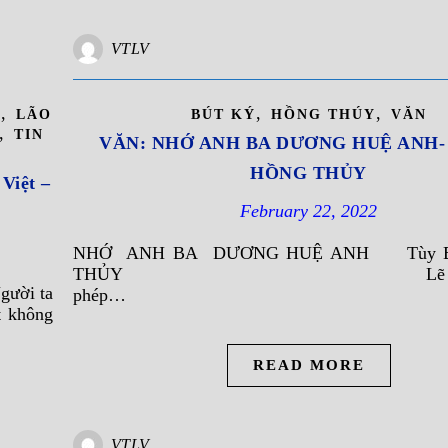
VTLV
,
,
,
Y
LÃO
BÚT KÝ
HỒNG THÚY
VĂN
,
TIN
VĂN: NHỚ ANH BA DƯƠNG HUỆ ANH- 
HỒNG THỦY
Việt –
February 22, 2022
NHỚ ANH BA DƯƠNG HUỆ ANH Tùy 
THỦY Lẽ ra theo
gười ta
phép…
t không
READ MORE
VTLV