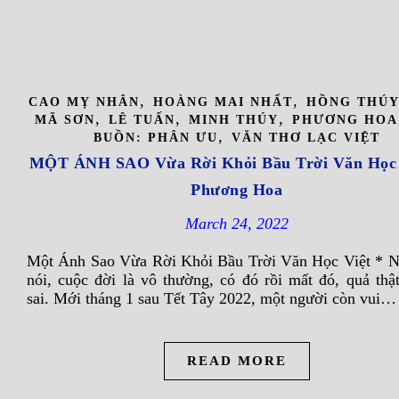
,
,
CAO MỴ NHÂN
HOÀNG MAI NHẤT
HỒNG THÚ
,
,
,
MÃ SƠN
LÊ TUẤN
MINH THÚY
PHƯƠNG HOA
,
BUỒN: PHÂN ƯU
VĂN THƠ LẠC VIỆT
MỘT ÁNH SAO Vừa Rời Khỏi Bầu Trời Văn Học 
Phương Hoa
March 24, 2022
Một Ánh Sao Vừa Rời Khỏi Bầu Trời Văn Học Việt * N
nói, cuộc đời là vô thường, có đó rồi mất đó, quả thậ
sai. Mới tháng 1 sau Tết Tây 2022, một người còn vui…
READ MORE