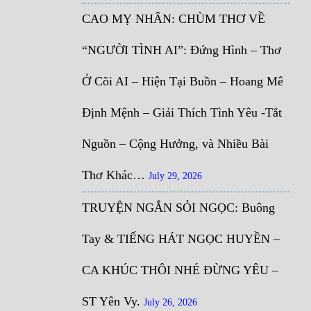
CAO MỴ NHÂN: CHÙM THƠ VỀ
“NGƯỜI TÌNH AI”: Đứng Hình – Thơ
Ở Cõi AI – Hiện Tại Buồn – Hoang Mê
Định Mệnh – Giải Thích Tình Yêu -Tắt
Nguồn – Cộng Hưởng, và Nhiều Bài
Thơ Khác…
July 29, 2026
TRUYỆN NGẮN SỎI NGỌC: Buông
Tay & TIẾNG HÁT NGỌC HUYỀN –
CA KHÚC THÔI NHÉ ĐỪNG YÊU –
ST Yên Vy.
July 26, 2026