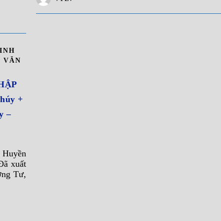
INH
,
VĂN
HẬP
húy +
y –
g Huyền
Đã xuất
ơng Tư,