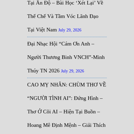
Tại Ấn Độ – Bài Học ‘Xét Lại’ Về
Thể Chế Và Tầm Vóc Lãnh Đạo
Tại Việt Nam
July 29, 2026
Đại Nhạc Hội “Cám Ơn Anh –
Người Thương Binh VNCH”-Minh
Thúy TN 2026
July 29, 2026
CAO MỴ NHÂN: CHÙM THƠ VỀ
“NGƯỜI TÌNH AI”: Đứng Hình –
Thơ Ở Cõi AI – Hiện Tại Buồn –
Hoang Mê Định Mệnh – Giải Thích