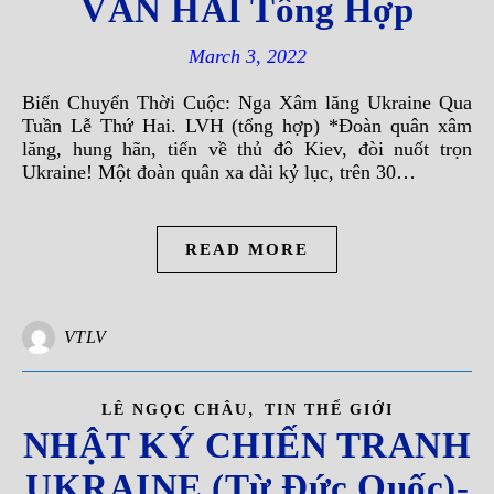
VĂN HẢI Tổng Hợp
March 3, 2022
Biến Chuyển Thời Cuộc: Nga Xâm lăng Ukraine Qua
Tuần Lễ Thứ Hai. LVH (tổng hợp) *Đoàn quân xâm
lăng, hung hãn, tiến về thủ đô Kiev, đòi nuốt trọn
Ukraine! Một đoàn quân xa dài kỷ lục, trên 30…
READ MORE
VTLV
,
LÊ NGỌC CHÂU
TIN THẾ GIỚI
NHẬT KÝ CHIẾN TRANH
UKRAINE (Từ Đức Quốc)-