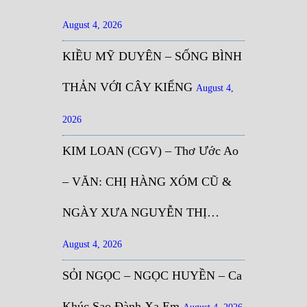
August 4, 2026
KIỀU MỸ DUYÊN – SỐNG BÌNH
THẢN VỚI CÂY KIỂNG
August 4,
2026
KIM LOAN (CGV) – Thơ Ước Ao
– VĂN: CHỊ HÀNG XÓM CŨ &
NGÀY XƯA NGUYỄN THỊ…
August 4, 2026
SỎI NGỌC – NGỌC HUYỀN – Ca
Khúc Sao Đành Xa Em