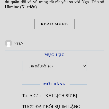
dù quân đội và vũ trang rất rất yếu so với Nga. Dân số
Ukraine (51 triệu)…
READ MORE
VTLV
MỤC LỤC
Mục Lục
MỚI ĐĂNG
Tsu A Cầu – KHI LỊCH SỬ BỊ
TƯỚC ĐẠT BỎI SỰ IM LẶNG