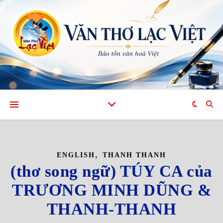
,
ENGLISH
THANH THANH
(thơ song ngữ) TÚY CA của
TRƯƠNG MINH DŨNG &
THANH-THANH