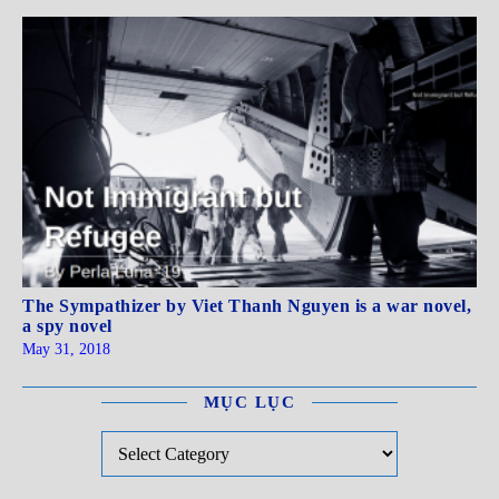
The Sympathizer by Viet Thanh Nguyen is a war novel,
a spy novel
May 31, 2018
MỤC LỤC
Mục Lục