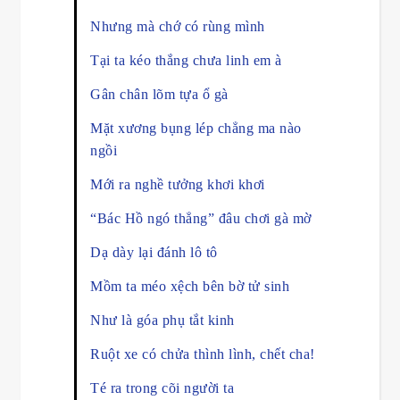
Nhưng mà chớ có rùng mình
Tại ta kéo thắng chưa linh em à
Gân chân lõm tựa ổ gà
Mặt xương bụng lép chẳng ma nào
ngồi
Mới ra nghề tưởng khơi khơi
“Bác Hồ ngó thẳng” đâu chơi gà mờ
Dạ dày lại đánh lô tô
Mồm ta méo xệch bên bờ tử sinh
Như là góa phụ tắt kinh
Ruột xe có chửa thình lình, chết cha!
Té ra trong cõi người ta