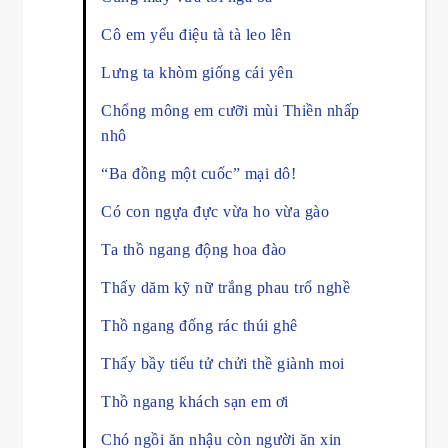
Cô em yểu điệu tà tà leo lên
Lưng ta khòm giống cái yên
Chổng mông em cưỡi mùi Thiền nhấp
nhô
“Ba đồng một cuốc” mại dô!
Có con ngựa đực vừa ho vừa gào
Ta thồ ngang động hoa đào
Thấy dăm kỹ nữ trắng phau trổ nghề
Thồ ngang đống rác thúi ghê
Thấy bầy tiểu tử chửi thề giành moi
Thồ ngang khách sạn em ơi
Chó ngồi ăn nhậu còn người ăn xin