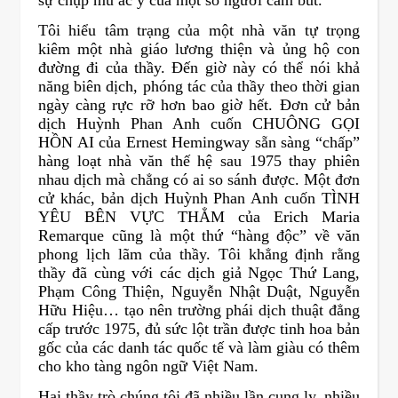
sự chụp mũ ác ý của một số người cầm bút.
Tôi hiểu tâm trạng của một nhà văn tự trọng
kiêm một nhà giáo lương thiện và ủng hộ con
đường đi của thầy. Đến giờ này có thể nói khả
năng biên dịch, phóng tác của thầy theo thời gian
ngày càng rực rỡ hơn bao giờ hết. Đơn cử bản
dịch Huỳnh Phan Anh cuốn CHUÔNG GỌI
HỒN AI của Ernest Hemingway sẵn sàng “chấp”
hàng loạt nhà văn thế hệ sau 1975 thay phiên
nhau dịch mà chẳng có ai so sánh được. Một đơn
cử khác, bản dịch Huỳnh Phan Anh cuốn TÌNH
YÊU BÊN VỰC THẲM của Erich Maria
Remarque cũng là một thứ “hàng độc” về văn
phong lịch lãm của thầy. Tôi khẳng định rằng
thầy đã cùng với các dịch giả Ngọc Thứ Lang,
Phạm Công Thiện, Nguyễn Nhật Duật, Nguyễn
Hữu Hiệu… tạo nên trường phái dịch thuật đẳng
cấp trước 1975, đủ sức lột trần được tinh hoa bản
gốc của các danh tác quốc tế và làm giàu có thêm
cho kho tàng ngôn ngữ Việt Nam.
Hai thầy trò chúng tôi đã nhiều lần cụng ly, nhiều