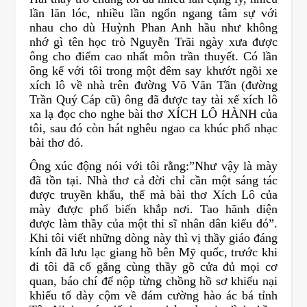
lần lăn lóc, nhiều lần ngổn ngang tâm sự với
nhau cho dù Huỳnh Phan Anh hầu như không
nhớ gì tên học trò Nguyễn Trãi ngày xưa được
ông cho điểm cao nhất môn trần thuyết. Có lần
ông kể với tôi trong một đêm say khướt ngồi xe
xích lô về nhà trên đường Võ Văn Tần (đường
Trần Quý Cáp cũ) ông đã được tay tài xế xích lô
xa lạ đọc cho nghe bài thơ XÍCH LÔ HÀNH của
tôi, sau đó còn hát nghêu ngao ca khúc phổ nhạc
bài thơ đó.
Ông xúc động nói với tôi rằng:”Như vậy là mày
đã tồn tại. Nhà thơ cả đời chỉ cần một sáng tác
được truyền khẩu, thế mà bài thơ Xích Lô của
mày được phổ biến khắp nơi. Tao hãnh diện
được làm thầy của một thi sĩ nhân dân kiểu đó”.
Khi tôi viết những dòng này thì vị thầy giáo đáng
kính đã lưu lạc giang hồ bên Mỹ quốc, trước khi
đi tôi đã cố gắng cùng thầy gõ cửa đủ mọi cơ
quan, báo chí để nộp từng chồng hồ sơ khiếu nại
khiếu tố dày cộm về đám cường hào ác bá tỉnh