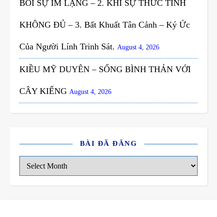
BỎI SỰ IM LẶNG – 2. KHI SỰ THỨC TỈNH
KHÔNG ĐỦ – 3. Bất Khuất Tân Cảnh – Ký Ức
Của Người Lính Trinh Sát.
August 4, 2026
KIỀU MỸ DUYÊN – SỐNG BÌNH THẢN VỚI
CÂY KIỂNG
August 4, 2026
BÀI ĐÃ ĐĂNG
Bài đã đăng