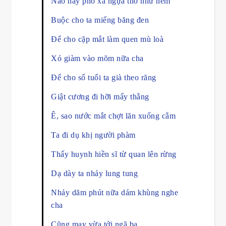
Nào hay phố xá ngựa thồ như nêm
Buộc cho ta miếng băng đen
Để cho cặp mắt làm quen mù loà
Xỏ giàm vào mõm nữa cha
Để cho số tuổi ta già theo răng
Giật cương đi hỡi mấy thằng
Ê, sao nước mắt chợt lăn xuống cằm
Ta đi dụ khị người phàm
Thấy huynh hiền sĩ từ quan lên rừng
Dạ dày ta nhảy lung tung
Nhảy dăm phút nữa dám khùng nghe
cha
Cũng may vừa tới ngã ba