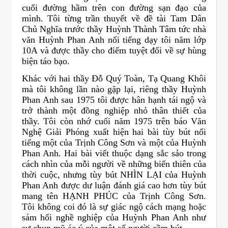
cuối đường hầm trên con đường sạn đạo của
mình. Tôi từng trần thuyết về đề tài Tam Dân
Chủ Nghĩa trước thầy Huỳnh Thành Tâm tức nhà
văn Huỳnh Phan Anh nổi tiếng dạy tôi năm lớp
10A và được thầy cho điểm tuyệt đối về sự hùng
biện táo bạo.
Khác với hai thầy Đỗ Quý Toàn, Tạ Quang Khôi
mà tôi không lần nào gặp lại, riêng thầy Huỳnh
Phan Anh sau 1975 tôi được hân hạnh tái ngộ và
trở thành một đồng nghiệp nhỏ thân thiết của
thầy. Tôi còn nhớ cuối năm 1975 trên báo Văn
Nghệ Giải Phóng xuất hiện hai bài tùy bút nổi
tiếng một của Trịnh Công Sơn và một của Huỳnh
Phan Anh. Hai bài viết thuộc dạng sắc sảo trong
cách nhìn của mỗi người về những biến thiên của
thời cuộc, nhưng tùy bút NHÌN LẠI của Huỳnh
Phan Anh được dư luận đánh giá cao hơn tùy bút
mang tên HẠNH PHÚC của Trịnh Công Sơn.
Tôi không coi đó là sự giác ngộ cách mạng hoặc
sám hối nghề nghiệp của Huỳnh Phan Anh như