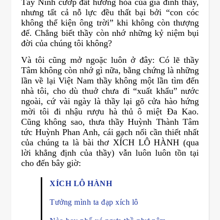
Tây Ninh cướp đất hương hỏa của gia đình thầy,
nhưng tất cả nỗ lực đều thất bại bởi “con cóc
không thể kiện ông trời” khi không còn thượng
đế. Chẳng biết thầy còn nhớ những kỷ niệm bụi
đời của chúng tôi không?
Và tôi cũng mở ngoặc luôn ở đây: Có lẽ thầy
Tâm không còn nhớ gì nữa, bằng chứng là những
lần về lại Việt Nam thầy không một lần tìm đến
nhà tôi, cho dù thuở chưa đi “xuất khẩu” nước
ngoài, cứ vài ngày là thầy lại gõ cửa hào hứng
mời tôi đi nhậu rượu hà thủ ô miệt Đa Kao.
Cũng không sao, thưa thầy Huỳnh Thành Tâm
tức Huỳnh Phan Anh, cái gạch nối cần thiết nhất
của chúng ta là bài thơ XÍCH LÔ HÀNH (qua
lời khẳng định của thầy) vẫn luôn luôn tồn tại
cho đến bây giờ:
XÍCH LÔ HÀNH
Tưởng mình ta đạp xích lô