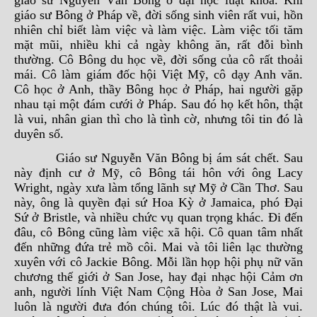
giáo sư Nguyễn Văn Bông ở đại học luật khoa. Khi
giáo sư Bông ở Pháp về, đời sống sinh viên rất vui, hồn
nhiên chỉ biết làm việc và làm việc. Làm việc tối tăm
mặt mũi, nhiều khi cả ngày không ăn, rất đỗi bình
thường. Cô Bông du học về, đời sống của cô rất thoải
mái. Cô làm giám đốc hội Việt Mỹ, cô dạy Anh văn.
Cô học ở Anh, thầy Bông học ở Pháp, hai người gặp
nhau tại một đám cưới ở Pháp. Sau đó họ kết hôn, thật
là vui, nhân gian thì cho là tình cờ, nhưng tôi tin đó là
duyên số.
Giáo sư Nguyễn Văn Bông bị ám sát chết. Sau
này định cư ở Mỹ, cô Bông tái hôn với ông Lacy
Wright, ngày xưa làm tổng lãnh sự Mỹ ở Cần Thơ. Sau
này, ông là quyền đại sứ Hoa Kỳ ở Jamaica, phó Đại
Sứ ở Bristle, và nhiều chức vụ quan trọng khác. Đi đến
đâu, cô Bông cũng làm việc xã hội. Cô quan tâm nhất
đến những đứa trẻ mồ côi. Mai và tôi liên lạc thường
xuyên với cô Jackie Bông. Mỗi lần họp hội phụ nữ văn
chương thế giới ở San Jose, hay đại nhạc hội Cảm ơn
anh, người lính Việt Nam Cộng Hòa ở San Jose, Mai
luôn là người đưa đón chúng tôi. Lúc đó thật là vui.