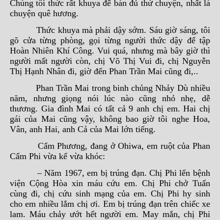
Chúng tôi thức rất khuya để bàn đủ thứ chuyện, nhất là
chuyện quê hương.
Thức khuya mà phải dậy sớm. Sáu giờ sáng, tôi
gõ cửa từng phòng, gọi từng người thức dậy để tập
Hoàn Nhiên Khí Công. Vui quá, nhưng mà bây giờ thì
người mất người còn, chị Võ Thị Vui đi, chị Nguyễn
Thị Hạnh Nhân đi, giờ đến Phan Trần Mai cũng đi,..
Phan Trần Mai trong binh chủng Nhảy Dù nhiều
năm, nhưng giọng nói lúc nào cũng nhỏ nhẹ, dễ
thương. Gia đình Mai có tất cả 9 anh chị em. Hai chị
gái của Mai cũng vậy, không bao giờ tôi nghe Hoa,
Vân, anh Hai, anh Cả của Mai lớn tiếng.
Cẩm Phương, đang ở Ohiwa, em ruột của Phan
Cẩm Phi vừa kể vừa khóc:
– Năm 1967, em bị trúng đạn. Chị Phi lến bệnh
viện Cộng Hòa xin máu cứu em. Chị Phi chở Tuấn
cùng đi, chị cứu sinh mạng của em. Chị Phi hy sinh
cho em nhiều lắm chị ơi. Em bị trúng đạn trên chiếc xe
lam. Máu chảy ướt hết người em. May mắn, chị Phi