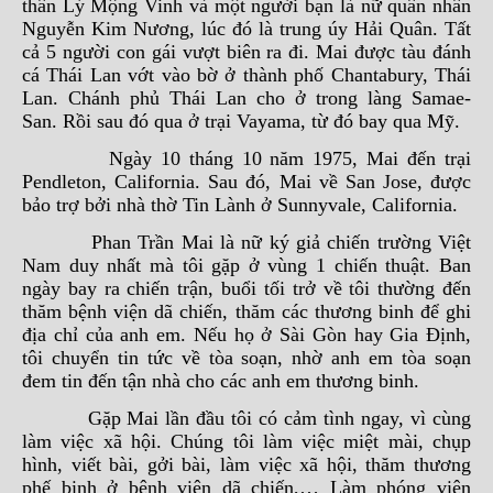
thân Lý Mộng Vinh và một người bạn là nữ quân nhân
Nguyễn Kim Nương, lúc đó là trung úy Hải Quân. Tất
cả 5 người con gái vượt biên ra đi. Mai được tàu đánh
cá Thái Lan vớt vào bờ ở thành phố Chantabury, Thái
Lan. Chánh phủ Thái Lan cho ở trong làng Samae-
San. Rồi sau đó qua ở trại Vayama, từ đó bay qua Mỹ.
Ngày 10 tháng 10 năm 1975, Mai đến trại
Pendleton, California. Sau đó, Mai về San Jose, được
bảo trợ bởi nhà thờ Tin Lành ở Sunnyvale, California.
Phan Trần Mai là nữ ký giả chiến trường Việt
Nam duy nhất mà tôi gặp ở vùng 1 chiến thuật. Ban
ngày bay ra chiến trận, buổi tối trở về tôi thường đến
thăm bệnh viện dã chiến, thăm các thương binh để ghi
địa chỉ của anh em. Nếu họ ở Sài Gòn hay Gia Định,
tôi chuyển tin tức về tòa soạn, nhờ anh em tòa soạn
đem tin đến tận nhà cho các anh em thương binh.
Gặp Mai lần đầu tôi có cảm tình ngay, vì cùng
làm việc xã hội. Chúng tôi làm việc miệt mài, chụp
hình, viết bài, gởi bài, làm việc xã hội, thăm thương
phế binh ở bệnh viện dã chiến,… Làm phóng viên