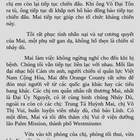
chị em còn lại tiếp tục chiến đấu. Khi ông Võ Đại Tôn
ra tù, ông tiếp tục đi khắp nơi hô hào đồng bào tiếp tục
chiến đấu. Mai tiếp tục giúp cho tổ chức kháng chiến
này.
Tôi rất phục tính nhẫn nại và sự cương quyết
của Mai, một phụ nữ gan dạ, không hổ thẹn là chiến sĩ
nhảy dù.
Mai làm việc không ngừng nghỉ cho đến khi bị
bệnh. Chúng tôi vẫn tiếp tục liên lạc với nhau. Mỗi lần
đại nhạc hội Cám ơn anh, người chiến sĩ quân lực Việt
Nam Cộng Hòa, Mai đến Orange County rất sớm để
đón mọi người về từ các quốc gia khác hay các tiểu
bang khác. Các chị em quân nhân rất thương Mai, nhất
là Đại Úy Nguyệt, có lẽ cùng binh chủng Nhảy Dù,
ngoài ra còn có các chị: Trung Tá Huỳnh Mai, chị Võ
Thị Vui, huấn luyện viên nhảy dù, chủ báo Lính. Có
một đêm, Mai và tôi đến thăm chị Vui ở viện dưỡng
lão Palm Mission, thành phố Westminster.
Vừa vào tới phòng của chị, phòng tối thui, vừa