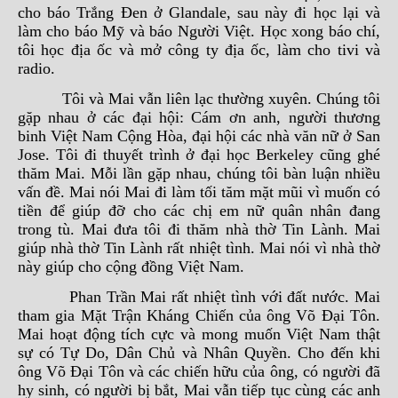
cho báo Trắng Đen ở Glandale, sau này đi học lại và
làm cho báo Mỹ và báo Người Việt. Học xong báo chí,
tôi học địa ốc và mở công ty địa ốc, làm cho tivi và
radio.
Tôi và Mai vẫn liên lạc thường xuyên. Chúng tôi
gặp nhau ở các đại hội: Cám ơn anh, người thương
binh Việt Nam Cộng Hòa, đại hội các nhà văn nữ ở San
Jose. Tôi đi thuyết trình ở đại học Berkeley cũng ghé
thăm Mai. Mỗi lần gặp nhau, chúng tôi bàn luận nhiều
vấn đề. Mai nói Mai đi làm tối tăm mặt mũi vì muốn có
tiền để giúp đỡ cho các chị em nữ quân nhân đang
trong tù. Mai đưa tôi đi thăm nhà thờ Tin Lành. Mai
giúp nhà thờ Tin Lành rất nhiệt tình. Mai nói vì nhà thờ
này giúp cho cộng đồng Việt Nam.
Phan Trần Mai rất nhiệt tình với đất nước. Mai
tham gia Mặt Trận Kháng Chiến của ông Võ Đại Tôn.
Mai hoạt động tích cực và mong muốn Việt Nam thật
sự có Tự Do, Dân Chủ và Nhân Quyền. Cho đến khi
ông Võ Đại Tôn và các chiến hữu của ông, có người đã
hy sinh, có người bị bắt, Mai vẫn tiếp tục cùng các anh