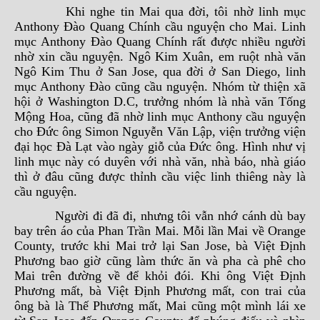
Khi nghe tin Mai qua đời, tôi nhờ linh mục
Anthony Đào Quang Chính cầu nguyện cho Mai. Linh
mục Anthony Đào Quang Chính rất được nhiều người
nhờ xin cầu nguyện. Ngô Kim Xuân, em ruột nhà văn
Ngô Kim Thu ở San Jose, qua đời ở San Diego, linh
mục Anthony Đào cũng cầu nguyện. Nhóm từ thiện xã
hội ở Washington D.C, trưởng nhóm là nhà văn Tống
Mộng Hoa, cũng đã nhờ linh mục Anthony cầu nguyện
cho Đức ông Simon Nguyễn Văn Lập, viện trưởng viện
đại học Đà Lạt vào ngày giỗ của Đức ông. Hình như vị
linh mục này có duyên với nhà văn, nhà báo, nhà giáo
thì ở đâu cũng được thỉnh cầu việc linh thiêng này là
cầu nguyện.
Người đi đã đi, nhưng tôi vẫn nhớ cánh dù bay
bay trên áo của Phan Trần Mai. Mỗi lần Mai về Orange
County, trước khi Mai trở lại San Jose, bà Việt Định
Phương bao giờ cũng làm thức ăn và pha cà phê cho
Mai trên đường về để khỏi đói. Khi ông Việt Định
Phương mất, bà Việt Định Phương mất, con trai của
ông bà là Thế Phương mất, Mai cũng một mình lái xe