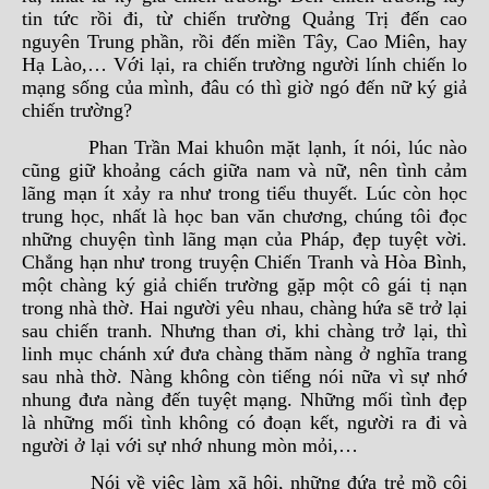
tin tức rồi đi, từ chiến trường Quảng Trị đến cao
nguyên Trung phần, rồi đến miền Tây, Cao Miên, hay
Hạ Lào,… Với lại, ra chiến trường người lính chiến lo
mạng sống của mình, đâu có thì giờ ngó đến nữ ký giả
chiến trường?
Phan Trần Mai khuôn mặt lạnh, ít nói, lúc nào
cũng giữ khoảng cách giữa nam và nữ, nên tình cảm
lãng mạn ít xảy ra như trong tiểu thuyết. Lúc còn học
trung học, nhất là học ban văn chương, chúng tôi đọc
những chuyện tình lãng mạn của Pháp, đẹp tuyệt vời.
Chẳng hạn như trong truyện Chiến Tranh và Hòa Bình,
một chàng ký giả chiến trường gặp một cô gái tị nạn
trong nhà thờ. Hai người yêu nhau, chàng hứa sẽ trở lại
sau chiến tranh. Nhưng than ơi, khi chàng trở lại, thì
linh mục chánh xứ đưa chàng thăm nàng ở nghĩa trang
sau nhà thờ. Nàng không còn tiếng nói nữa vì sự nhớ
nhung đưa nàng đến tuyệt mạng. Những mối tình đẹp
là những mối tình không có đoạn kết, người ra đi và
người ở lại với sự nhớ nhung mòn mỏi,…
Nói về việc làm xã hội, những đứa trẻ mồ côi