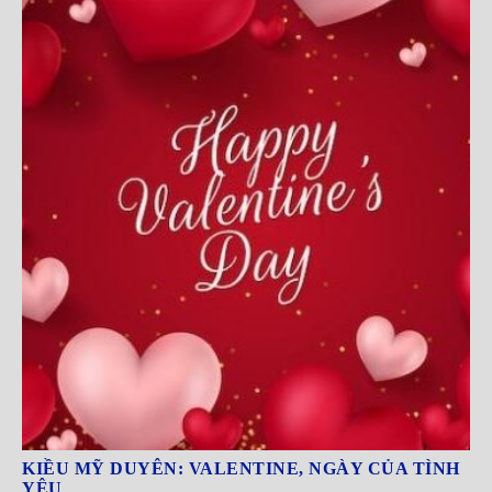
KIỀU MỸ DUYÊN: VALENTINE, NGÀY CỦA TÌNH
YÊU