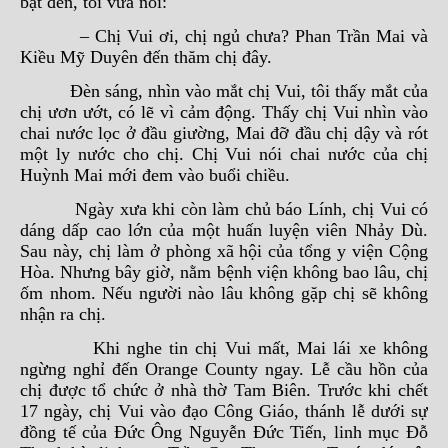
bật đèn, tôi vừa nói:
– Chị Vui ơi, chị ngủ chưa? Phan Trần Mai và
Kiều Mỹ Duyên đến thăm chị đây.
Đèn sáng, nhìn vào mắt chị Vui, tôi thấy mắt của
chị ươn ướt, có lẽ vì cảm động. Thấy chị Vui nhìn vào
chai nước lọc ở đầu giường, Mai đỡ đầu chị dậy và rót
một ly nước cho chị. Chị Vui nói chai nước của chị
Huỳnh Mai mới đem vào buổi chiều.
Ngày xưa khi còn làm chủ báo Lính, chị Vui có
dáng dấp cao lớn của một huấn luyện viên Nhảy Dù.
Sau này, chị làm ở phòng xã hội của tổng y viện Cộng
Hòa. Nhưng bây giờ, nằm bệnh viện không bao lâu, chị
ốm nhom. Nếu người nào lâu không gặp chị sẽ không
nhận ra chị.
Khi nghe tin chị Vui mất, Mai lái xe không
ngừng nghỉ đến Orange County ngay. Lễ cầu hồn của
chị được tổ chức ở nhà thờ Tam Biên. Trước khi chết
17 ngày, chị Vui vào đạo Công Giáo, thánh lễ dưới sự
đồng tế của Đức Ông Nguyễn Đức Tiến, linh mục Đỗ