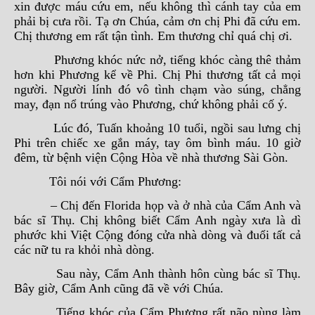
xin được máu cứu em, nếu không thì cánh tay của em
phải bị cưa rồi. Tạ ơn Chúa, cảm ơn chị Phi đã cứu em.
Chị thương em rất tận tình. Em thương chỉ quá chị ơi.
Phương khóc nức nở, tiếng khóc càng thê thảm
hơn khi Phương kể về Phi. Chị Phi thương tất cả mọi
người. Người lính đó vô tình chạm vào súng, chẳng
may, đạn nổ trúng vào Phương, chứ không phải cố ý.
Lúc đó, Tuấn khoảng 10 tuổi, ngồi sau lưng chị
Phi trên chiếc xe gắn máy, tay ôm bình máu. 10 giờ
đêm, từ bệnh viện Cộng Hòa về nhà thương Sài Gòn.
Tôi nói với Cẩm Phương:
– Chị đến Florida họp và ở nhà của Cẩm Anh và
bác sĩ Thụ. Chị không biết Cẩm Anh ngày xưa là dì
phước khi Việt Cộng đóng cửa nhà dòng và đuổi tất cả
các nữ tu ra khỏi nhà dòng.
Sau này, Cẩm Anh thành hôn cùng bác sĩ Thụ.
Bây giờ, Cẩm Anh cũng đã về với Chúa.
Tiếng khóc của Cẩm Phương rất não nùng làm