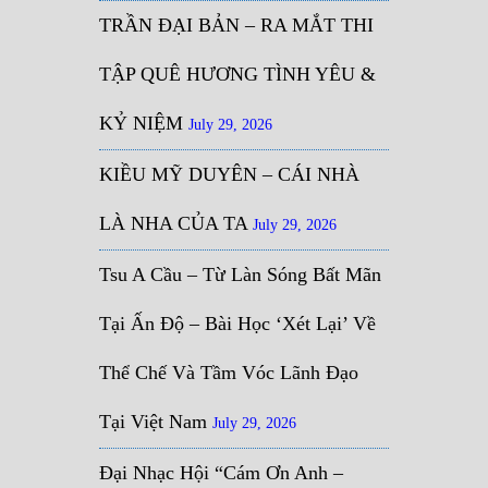
TRẦN ĐẠI BẢN – RA MẮT THI
TẬP QUÊ HƯƠNG TÌNH YÊU &
KỶ NIỆM
July 29, 2026
KIỀU MỸ DUYÊN – CÁI NHÀ
LÀ NHA CỦA TA
July 29, 2026
Tsu A Cầu – Từ Làn Sóng Bất Mãn
Tại Ấn Độ – Bài Học ‘Xét Lại’ Về
Thể Chế Và Tầm Vóc Lãnh Đạo
Tại Việt Nam
July 29, 2026
Đại Nhạc Hội “Cám Ơn Anh –