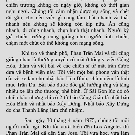
chiến trường không có ngày giờ, không có thời gian
nghỉ ngơi. Chúng tôi cảm nhận được sự sống và chết
rất gần, cho nên việc gì cũng làm thật nhanh và thật
nhanh nếu không sẽ không còn kịp nữa. Ăn cũng
nhanh, đi cũng nhanh, chụp hình thật nhanh. Người ký
giả chiến trường cũng giống như người lính chiến,
chậm một chút có thể không còn mạng sống.
Khi trở về thành phố, Phan Trần Mai và tôi cũng
giống nhau là thường xuyên có mặt ở tổng y viện Cộng
Hòa, thăm và viết bài về các chiến sĩ từ mặt trận được
đưa về bệnh viện này. Tôi viết một bài phỏng vấn thật
dài về xe lăn cho nhật báo Hòa Bình, chủ nhiệm là linh
mục Trần Du. Bài báo được độc giả hưởng ứng và tặng
nhiều xe lăn cho thương phế binh. Ở Sài Gòn lúc đó có
nhiều báo nhưng chỉ có 2 tờ báo Công Giáo là nhật báo
Hòa Bình và nhật báo Xây Dựng. Nhật báo Xây Dựng
do cha Thanh Lãng làm chủ nhiệm.
Sau ngày 30 tháng 4 năm 1975, chúng tôi mỗi
người mỗi ngả. Khi tôi vượt biên đến Los Angeles thì
Phan Trần Mai đã đến San Jose. Tôi vừa học, vừa làm