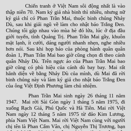
Chiến tranh ở Việt Nam sôi động nhất là vào
thập niên 70. Nam ký giả nhà binh thì nhiều, nhưng nữ
ký giả chỉ có Phan Trần Mai, thuộc binh chủng Nhảy
Dù, sau khi giải ngũ về làm cho nhật báo Trắng Đen.
Chúng tôi gặp nhau vào mùa hè đỏ lửa, lúc ở địa đầu
giới tuyến, tỉnh Quảng Trị. Phan Trần Mai gầy, khuôn
mặt lạnh, ít cười, dáng người nhanh nhẹn, nghe nhiều
hơn nói. Sau khi họp báo của phòng hành quân quân
đoàn 1, Phan Trần Mai bao giờ cũng chọn đi theo cánh
quân Nhảy Dù. Trên ngực áo của Phan Trần Mai bao
giờ cũng có phù hiệu của cánh dù bay bay. Mai rất
hãnh diện về bằng Nhảy Dù của mình, dù Mai đã rời
binh chủng này và làm ký giả cho nhật báo Trắng Đen
của ông Việt Định Phương làm chủ nhiệm.
Phan Trần Mai sinh ngày 26 tháng 11 năm
1947. Mai rời Sài Gòn ngày 1 tháng 5 năm 1975, đi
xuống Rạch Giá, Phú Quốc và Hà Tiên. Mai rời Việt
Nam ngày 12 tháng 5 năm 1975 từ đảo Kim Lương,
phía Nam Việt Nam. Mai rời Việt Nam cùng với người
chị tên là Phan Cẩm Vân, chị Nguyễn Thị Trương, bạn