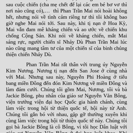
sau cuộc chiến (cha mẹ chết để lại các em bé bơ vơ thì
nơi nào cũng có),… thì Phan Trần Mai nói hoài không
hết, nhưng nói về tình cảm riêng tư thì tôi không bao
giờ nghe Mai nói tới. Sau này, khi tị nạn ở Hoa Kỳ,
Mai vẫn đam mê kháng chiến và ao ước về chiến khu
chống Cộng Sản. Khi nói về kháng chiến, mắt Mai
sáng rực, người chiến sĩ Nhảy Dù Phan Trần Mai lúc
nào cũng mang tâm tư của một chiến sĩ của binh chủng
thiện chiến Nhảy Dù.
Phan Trần Mai rất thân với trung úy Nguyễn
Kim Nương. Nương tị nạn đến San Jose ở cùng nhà
với Mai. Nhưng sau này, Nguyễn Phi Hoàng ở tiểu
bang miền Đông đến đón Kim Nương về miền Đông và
làm đám cưới. Chúng tôi gồm Mai, Nương, tôi và bà
Jackie Bông, phu nhân của giáo sư Nguyễn Văn Bông,
viện trưởng viện đại học Quốc gia hành chánh, cùng
làm việc trong hội từ thiện quốc tế, hội này từ Anh.
Chúng tôi gắn bó với nhau, gặp gỡ thường xuyên khi
cùng làm việc trong hội từ thiện quốc tế này. Chúng tôi
gọi bà Jackie Bông là cô Bông, vì tôi học Dân luật với