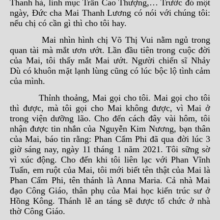
Thanh hà, linh mục Trần Cao Thượng,… Trước đó một
ngày, Đức cha Mai Thanh Lương có nói với chúng tôi:
nếu chị có cần gì thì cho tôi hay.
Mai nhìn hình chị Võ Thị Vui nằm ngủ trong
quan tài mà mắt ươn ướt. Lần đầu tiên trong cuộc đời
của Mai, tôi thấy mắt Mai ướt. Người chiến sĩ Nhảy
Dù có khuôn mặt lạnh lùng cũng có lúc bộc lộ tình cảm
của mình.
Thỉnh thoảng, Mai gọi cho tôi. Mai gọi cho tôi
thì được, mà tôi gọi cho Mai không được, vì Mai ở
trong viện dưỡng lão. Cho đến cách đây vài hôm, tôi
nhận được tin nhắn của Nguyễn Kim Nương, bạn thân
của Mai, báo tin rằng: Phan Cẩm Phi đã qua đời lúc 3
giờ sáng nay, ngày 11 tháng 1 năm 2021. Tôi sững sờ
vì xúc động. Cho đến khi tôi liên lạc với Phan Vĩnh
Tuấn, em ruột của Mai, tôi mới biết tên thật của Mai là
Phan Cẩm Phi, tên thánh là Anna Maria. Cả nhà Mai
đạo Công Giáo, thân phụ của Mai học kiến trúc sư ở
Hồng Kông. Thánh lễ an táng sẽ được tổ chức ở nhà
thờ Công Giáo.