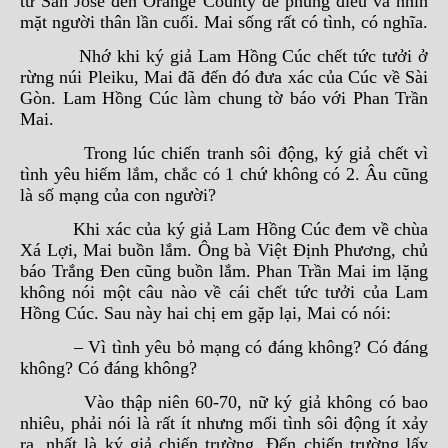
từ San Jose đến Orange County để phúng điếu và nhìn
mặt người thân lần cuối. Mai sống rất có tình, có nghĩa.
Nhớ khi ký giả Lam Hồng Cúc chết tức tưởi ở
rừng núi Pleiku, Mai đã đến đó đưa xác của Cúc về Sài
Gòn. Lam Hồng Cúc làm chung tờ báo với Phan Trần
Mai.
Trong lúc chiến tranh sôi động, ký giả chết vì
tình yêu hiếm lắm, chắc có 1 chứ không có 2. Âu cũng
là số mạng của con người?
Khi xác của ký giả Lam Hồng Cúc đem về chùa
Xá Lợi, Mai buồn lắm. Ông bà Việt Định Phương, chủ
báo Trắng Đen cũng buồn lắm. Phan Trần Mai im lặng
không nói một câu nào về cái chết tức tưởi của Lam
Hồng Cúc. Sau này hai chị em gặp lại, Mai có nói:
– Vì tình yêu bỏ mạng có đáng không? Có đáng
không? Có đáng không?
Vào thập niên 60-70, nữ ký giả không có bao
nhiêu, phải nói là rất ít nhưng mối tình sôi động ít xảy
ra, nhất là ký giả chiến trường. Đến chiến trường lấy