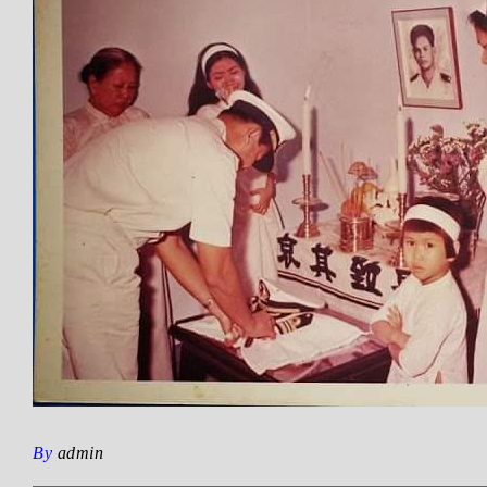
By
admin