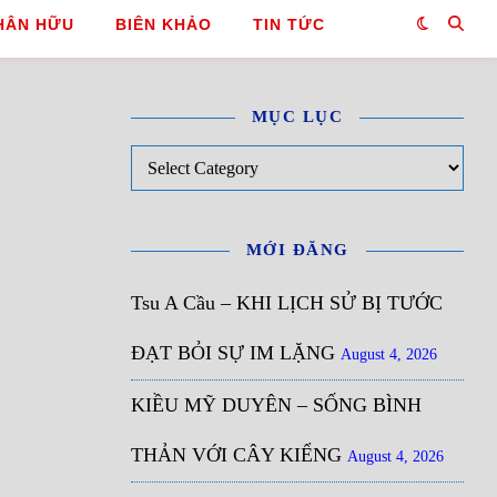
HÂN HỮU
BIÊN KHẢO
TIN TỨC
MỤC LỤC
Mục Lục
MỚI ĐĂNG
Tsu A Cầu – KHI LỊCH SỬ BỊ TƯỚC
ĐẠT BỎI SỰ IM LẶNG
August 4, 2026
KIỀU MỸ DUYÊN – SỐNG BÌNH
THẢN VỚI CÂY KIỂNG
August 4, 2026