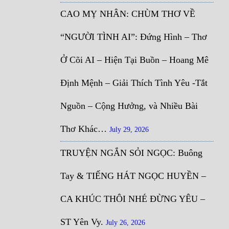
CAO MỴ NHÂN: CHÙM THƠ VỀ
“NGƯỜI TÌNH AI”: Đứng Hình – Thơ
Ở Cõi AI – Hiện Tại Buồn – Hoang Mê
Định Mệnh – Giải Thích Tình Yêu -Tắt
Nguồn – Cộng Hưởng, và Nhiều Bài
Thơ Khác…
July 29, 2026
TRUYỆN NGẮN SỎI NGỌC: Buông
Tay & TIẾNG HÁT NGỌC HUYỀN –
CA KHÚC THÔI NHÉ ĐỪNG YÊU –
ST Yên Vy.
July 26, 2026