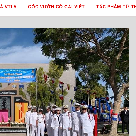
Ả VTLV
GÓC VƯỜN CÔ GÁI VIỆT
TÁC PHÂM TỪ T