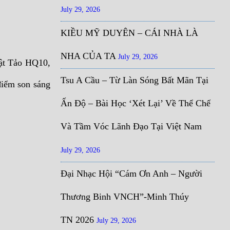
July 29, 2026
KIỀU MỸ DUYÊN – CÁI NHÀ LÀ
NHA CỦA TA
July 29, 2026
hật Tảo HQ10,
Tsu A Cầu – Từ Làn Sóng Bất Mãn Tại
điểm son sáng
Ấn Độ – Bài Học ‘Xét Lại’ Về Thể Chế
Và Tầm Vóc Lãnh Đạo Tại Việt Nam
July 29, 2026
Đại Nhạc Hội “Cám Ơn Anh – Người
Thương Binh VNCH”-Minh Thúy
TN 2026
July 29, 2026