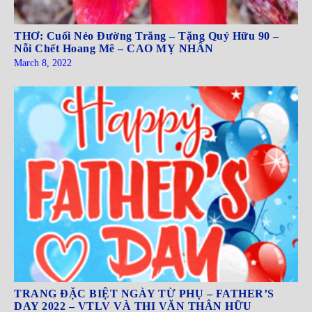
THƠ: Cuối Nẻo Đường Trăng – Tặng Quý Hữu 90 –
Nỗi Chết Hoang Mê – CAO MỴ NHÂN
March 8, 2022
TRANG ĐẶC BIỆT NGÀY TỪ PHỤ – FATHER’S
DAY 2022 – VTLV VÀ THI VĂN THÂN HỮU