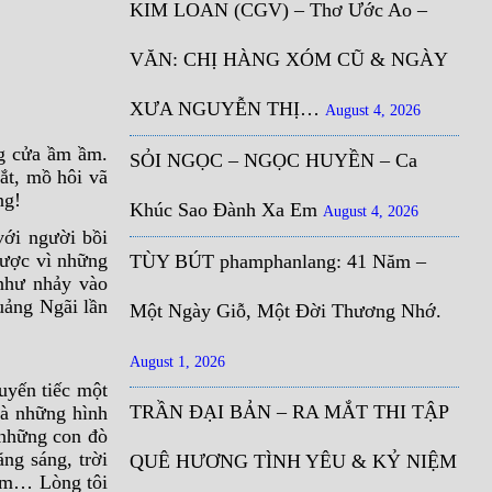
KIM LOAN (CGV) – Thơ Ước Ao –
VĂN: CHỊ HÀNG XÓM CŨ & NGÀY
XƯA NGUYỄN THỊ…
August 4, 2026
ng cửa ầm ầm.
SỎI NGỌC – NGỌC HUYỀN – Ca
ắt, mồ hôi vã
ng!
Khúc Sao Đành Xa Em
August 4, 2026
với người bồi
được vì những
TÙY BÚT phamphanlang: 41 Năm –
 như nhảy vào
uảng Ngãi lần
Một Ngày Giỗ, Một Đời Thương Nhớ.
August 1, 2026
uyến tiếc một
TRẦN ĐẠI BẢN – RA MẮT THI TẬP
là những hình
 những con đò
ng sáng, trời
QUÊ HƯƠNG TÌNH YÊU & KỶ NIỆM
iệm… Lòng tôi