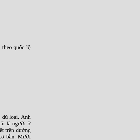
 theo quốc lộ
 đủ loại. Anh
ải là người ở
ết trên đường
 cơ bần. Mười