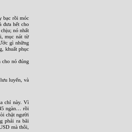
y bạc rồi móc
mà đưa hết cho
 chịu; nó nhất
i, mục nát từ
 Ước gì những
ng, khuất phục
a cho nó đúng
lưu luyến, và
a chỉ này. Vì
 45 ngàn… rồi
òi chặt người
 phải ra bãi
 USD mà thôi,