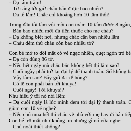
– Dạ tám trăm!
– Từ sáng tới giờ cháu bán được bao nhiêu?
– Dạ tệ lắm! Chắc chỉ khoảng hơn 10 tấm thôi!
Trong đầu tôi làm vội một con toán: 10 tấm được 8 ngà
– Bán bao nhiêu mới đủ tiền thuốc cho mẹ cháu?
– Dạ không biết nơi, nhưng chắc cần bán nhiều lắm
– Cháu đếm thử cháu còn bao nhiêu tờ?
Con bé mở to đôi mắt có vẻ ngạc nhiên, quẹt ngón trỏ bé
– Dạ còn đúng 86 tờ.
– Nếu hết ngày mà cháu bán không hết thì làm sao?
– Cuối ngày phải trở lại đại lý để thanh toán. Số không 
– Vậy làm sao? Bây giờ đã xế bóng?
– Có lẽ con phải bán tới khuya!
– Cuối ngày! Tới khuya!?
Như hiểu ý tôi nó nói liền:
– Dạ cuối ngày là lúc mình đem tới đại lý thanh toán.
giùm con 10 vé nghe?
– Nếu chú mua hết thì cháu về nhà với mẹ hay đi bán tiế
Con bé trố mắt như không tin những gì nó vừa nghe:
– Chú noái thiệt không?