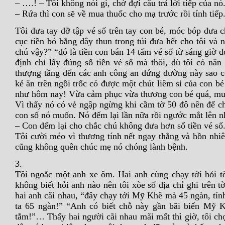
– ….! – Tôi không nói gì, chờ đợi câu trả lời tiếp của nó
– Rứa thì con sẽ về mua thuốc cho mạ trước rồi tính tiếp
Tôi đưa tay đỡ tập vé số trên tay con bé, móc bóp đưa
cục tiền bó bằng dây thun trong túi đưa hết cho tôi và 
chú vậy?” “đó là tiền con bán 14 tấm vé số từ sáng giờ đ
định chỉ lấy đúng số tiền vé số mà thôi, dù tôi có năn
thượng tầng đến các anh công an đứng đường này sao c
kẻ ăn trên ngồi trốc có được một chút liêm sỉ của con b
như hôm nay! Vừa cảm phục vừa thương con bé quá, mu
Vì thấy nó có vẻ ngập ngừng khi cầm tờ 50 đô nên để ch
con số nó muốn. Nó đếm lại lần nữa rồi ngước mắt lên n
– Con đếm lại cho chắc chú không đưa hơn số tiền vé số
Tôi cười méo vì thương tính nết ngay thẳng và hồn nhiên
cũng không quên chúc mẹ nó chóng lành bệnh.
3.
Tôi ngoắc một anh xe ôm. Hai anh cùng chạy tới hỏi tôi
không biết hỏi anh nào nên tôi xòe số địa chỉ ghi trên 
hai anh cãi nhau, “đây chạy tới Mỹ Khê mà 45 ngàn, tín
ta 65 ngàn!” “Anh có biết chỗ này gần bãi biển Mỹ 
tắm!”… Thấy hai người cãi nhau mãi mất thì giờ, tôi ch