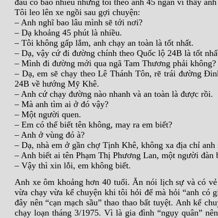
đâu có bao nhiêu nhưng tôi theo anh 45 ngàn vì thấy anh 
Tôi leo lên xe ngồi sau gợi chuyện:
– Anh nghĩ bao lâu mình sẽ tới nơi?
– Dạ khoảng 45 phút là nhiều.
– Tôi không gấp lắm, anh chạy an toàn là tốt nhất.
– Dạ, vậy cứ đi đường chính theo Quốc lộ 24B là tốt nhấ
– Mình đi đường mới qua ngã Tam Thương phải không?
– Dạ, em sẽ chạy theo Lê Thánh Tôn, rẽ trái đường Đin
24B về hướng Mỹ Khê.
– Anh cứ chạy đường nào nhanh và an toàn là được rồi.
– Mà anh tìm ai ở đó vậy?
– Một người quen.
– Em có thể biết tên không, may ra em biết?
– Anh ở vùng đó à?
– Dạ, nhà em ở gần chợ Tịnh Khê, không xa địa chỉ anh s
– Anh biết ai tên Phạm Thị Phương Lan, một người đàn 
– Vậy thì xin lỗi, em không biết.
Anh xe ôm khoảng hơn 40 tuổi. Ăn nói lịch sự và có vẻ 
vừa chạy vừa kể chuyện khi tôi hỏi để mà hỏi “anh có gi
đây nên “cạn mạch sầu” thao thao bất tuyệt. Anh kể chu
chạy loạn tháng 3/1975. Vì là gia đình “ngụy quân” nê