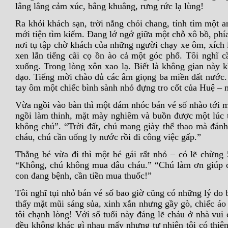
lâng lâng cảm xúc, bâng khuâng, rưng rức lạ lùng!
Ra khỏi khách sạn, trời nắng chói chang, tính tìm một 
mới tiện tìm kiếm. Đang lớ ngớ giữa một chỗ xô bồ, phí
nơi tụ tập chờ khách của những người chạy xe ôm, xích l
xen lẫn tiếng cãi cọ ồn ào cả một góc phố. Tôi nghĩ 
xuống. Trong lòng xôn xao lạ. Biết là không gian này 
dạo. Tiếng mời chào đủ các âm giọng ba miền đất nước. Đ
tay ôm một chiếc bình sành nhỏ đựng tro cốt của Huệ – 
Vừa ngồi vào bàn thì một đám nhóc bán vé số nhào tới m
ngồi làm thinh, mặt mày nghiêm và buồn được một lúc th
không chú”. “Trời đất, chú mang giày thể thao mà đánh 
cháu, chú cần uống ly nước rồi đi công việc gấp.”
Thằng bé vừa đi thì một bé gái rất nhỏ – có lẽ chừng 
“Không, chú không mua đâu cháu.” “Chú làm ơn giúp c
con đang bệnh, cần tiền mua thuốc!”
Tôi nghĩ tụi nhỏ bán vé số bao giờ cũng có những lý do 
thấy mặt mũi sáng sủa, xinh xắn nhưng gầy gò, chiếc áo 
tôi chạnh lòng! Với số tuổi này đáng lẽ cháu ở nhà vui 
đều không khác gì nhau mấy nhưng tự nhiên tôi có thiệ