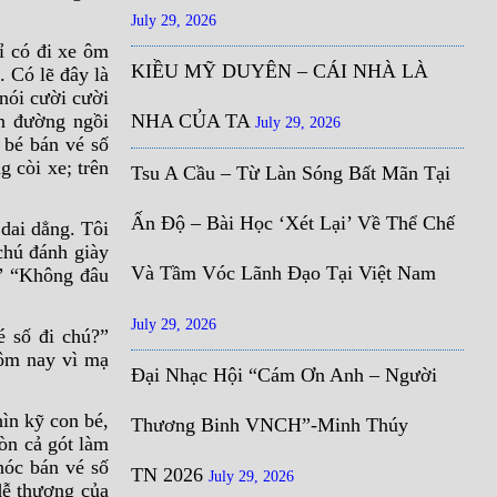
July 29, 2026
ỉ có đi xe ôm
KIỀU MỸ DUYÊN – CÁI NHÀ LÀ
 Có lẽ đây là
nói cười cười
ên đường ngồi
NHA CỦA TA
July 29, 2026
 bé bán vé số
 còi xe; trên
Tsu A Cầu – Từ Làn Sóng Bất Mãn Tại
Ấn Độ – Bài Học ‘Xét Lại’ Về Thể Chế
dai dẳng. Tôi
chú đánh giày
Và Tầm Vóc Lãnh Đạo Tại Việt Nam
.” “Không đâu
July 29, 2026
é số đi chú?”
ôm nay vì mạ
Đại Nhạc Hội “Cám Ơn Anh – Người
hìn kỹ con bé,
Thương Binh VNCH”-Minh Thúy
òn cả gót làm
nhóc bán vé số
TN 2026
July 29, 2026
dễ thương của