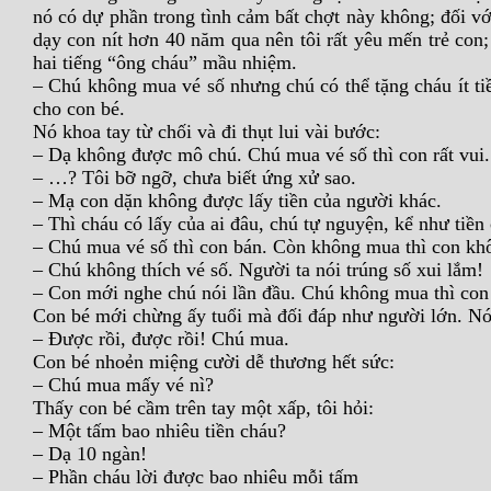
nó có dự phần trong tình cảm bất chợt này không; đối với
dạy con nít hơn 40 năm qua nên tôi rất yêu mến trẻ con; 
hai tiếng “ông cháu” mầu nhiệm.
– Chú không mua vé số nhưng chú có thể tặng cháu ít tiề
cho con bé.
Nó khoa tay từ chối và đi thụt lui vài bước:
– Dạ không được mô chú. Chú mua vé số thì con rất vui.
– …? Tôi bỡ ngỡ, chưa biết ứng xử sao.
– Mạ con dặn không được lấy tiền của người khác.
– Thì cháu có lấy của ai đâu, chú tự nguyện, kể như tiề
– Chú mua vé số thì con bán. Còn không mua thì con kh
– Chú không thích vé số. Người ta nói trúng số xui lắm!
– Con mới nghe chú nói lần đầu. Chú không mua thì con
Con bé mới chừng ấy tuổi mà đối đáp như người lớn. Nó 
– Được rồi, được rồi! Chú mua.
Con bé nhoẻn miệng cười dễ thương hết sức:
– Chú mua mấy vé nì?
Thấy con bé cầm trên tay một xấp, tôi hỏi:
– Một tấm bao nhiêu tiền cháu?
– Dạ 10 ngàn!
– Phần cháu lời được bao nhiêu mỗi tấm