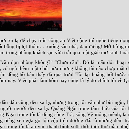
nơi xa lạ để chạy trốn công an Việt cộng thì nghe tiếng dọ
ối bỗng bị lọt thỏm… xuống sàn nhà, đau điếng! Mở bừng m
ằm trong phòng khách sạn vừa trải qua một giấc mơ kinh hoà
” “cần dọn phòng không?” “Chưa cần”. Đó là mẩu đối thoại 
g, cố ngủ thêm một chút nữa nhưng không tài nào chợp mắt 
hìn đồng hồ bàn thấy đã qua trưa! Tôi lại hoảng hốt bước
hôm nay. Việc phải làm hôm nay cũng là lý do chính tôi về Q
đâu đâu cũng đều xa lạ, nhưng trong tôi vẫn như bùi ngùi, l
 người người đều xa lạ. Quảng Ngãi trong tâm thức của tôi 
g Ngãi trong tôi là dòng sông Trà, sông Vệ mông mênh; là
 tiếng xe ngựa gõ lộp cộp trên đường đá; là những đêm tră
i trong tôi là an vui, thanh bình suốt thời tuổi thơ mầu nh