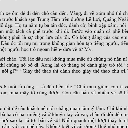
anh xe ôm để đi đến chỗ cần đến. Vâng, đi về xóm nhỏ thì ch
a trước khách sạn Trung Tâm trên đường Lê Lợi, Quảng Ngãi.
ô đạp. Họ tụ năm tụ ba tán dóc, đánh cờ, binh xập xám, nói 
cần một tách cà phê trước khi đi. Bước vào quán cà phê b
không phải là sự chọn lựa của tôi. Có bóng dáng của các em
ầu óc tôi mụ mị trong không gian hỗn tạp tiếng người, tiếng
một người học trò ngoan hiền- đưa về từ Mỹ.
ời chào. Tôi lắc đầu nói không mua mặc dù chúng nó năn nỉ 
ì chúng nó bỏ đi. Xong lại có thằng bé đánh giày trờ tới “
nỗi gì?” “Giày thể thao thì đánh theo giày thể thao chú ơi
5-6 tuổi là cùng – sà đến bên tôi: “Chú mua giùm con ít v
on; mua mấy tờ cũng được. Con cần bán rất nhiều vé số h
bi đát để câu khách nên tôi chẳng quan tâm gì lắm. Chỉ khi n
bà ba có hai miếng vá ở khuỷu tay và vai, chân đi đôi dép m
chơi sao lại tả tơi bán vé số! Nhìn quanh một lượt thấy lũ 
n cảm với con bé này. Không biết vì cái giọng Huế nhỏ nhẹ 