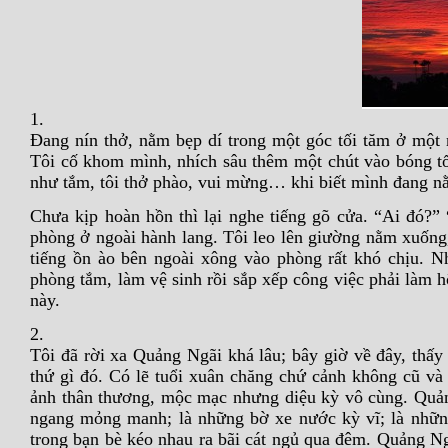
1.
Đang nín thở, nằm bẹp dí trong một góc tối tăm ở một 
Tôi cố khom mình, nhích sâu thêm một chút vào bóng t
như tắm, tôi thở phào, vui mừng… khi biết mình đang n
Chưa kịp hoàn hồn thì lại nghe tiếng gõ cửa. “Ai đó?
phòng ở ngoài hành lang. Tôi leo lên giường nằm xuốn
tiếng ồn ào bên ngoài xông vào phòng rất khó chịu. N
phòng tắm, làm vệ sinh rồi sắp xếp công việc phải làm 
này.
2.
Tôi đã rời xa Quảng Ngãi khá lâu; bây giờ về đây, thấy 
thứ gì đó. Có lẽ tuổi xuân chăng chứ cảnh không cũ và
ảnh thân thương, mộc mạc nhưng diệu kỳ vô cùng. Quản
ngang mỏng manh; là những bờ xe nước kỳ vĩ; là những
trong bạn bè kéo nhau ra bãi cát ngủ qua đêm. Quảng Ngã