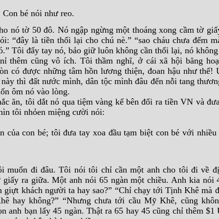
.
. Con bé nói như reo.
 cho nó tờ 50 đô. Nó ngập ngừng một thoáng xong cầm tờ giấ
nói: “đây là tiền thối lại cho chú nè.” “sao cháu chưa đếm 
ó.” Tôi đẩy tay nó, bảo giữ luôn không cần thối lại, nó không
 nỉ thêm cũng vô ích. Tôi thầm nghĩ, ở cái xã hội băng hoạ
òn có được những tâm hồn lương thiện, đoan hậu như thế!
é này thì đất nước mình, dân tộc mình đâu đến nỗi tang thươ
ốn ôm nó vào lòng.
ắc ăn, tôi dắt nó qua tiệm vàng kế bên đổi ra tiền VN và đư
hìn tôi nhỏen miệng cười nói:
.
 của con bé; tôi đưa tay xoa đầu tạm biệt con bé với nhiều 
 muốn đi đâu. Tôi nói tôi chỉ cần một anh cho tôi đi về đị
tờ giấy ra giữa. Một anh nói 65 ngàn một chiều. Anh kia nói
h giựt khách người ta hay sao?” “Chỉ chạy tới Tịnh Khê mà đ
Khê hay không?” “Nhưng chưa tới cầu Mỹ Khê, cũng không
ọn anh bạn lấy 45 ngàn. Thật ra 65 hay 45 cũng chỉ thêm $1