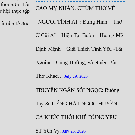
 tình hơn. Tôi
CAO MỴ NHÂN: CHÙM THƠ VỀ
ơ hội thực tập
“NGƯỜI TÌNH AI”: Đứng Hình – Thơ
t tiền lẻ đưa
Ở Cõi AI – Hiện Tại Buồn – Hoang Mê
Định Mệnh – Giải Thích Tình Yêu -Tắt
Nguồn – Cộng Hưởng, và Nhiều Bài
Thơ Khác…
July 29, 2026
TRUYỆN NGẮN SỎI NGỌC: Buông
Tay & TIẾNG HÁT NGỌC HUYỀN –
CA KHÚC THÔI NHÉ ĐỪNG YÊU –
ST Yên Vy.
July 26, 2026