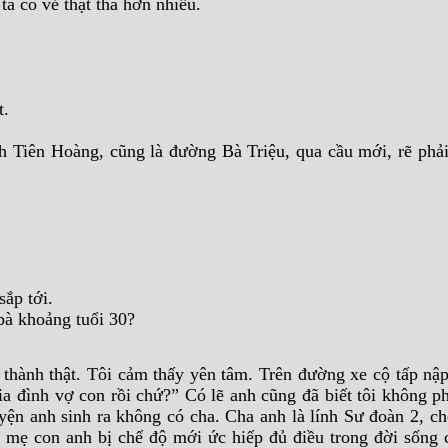
ta có vẻ thật thà hơn nhiều.
t.
h Tiên Hoàng, cũng là đường Bà Triệu, qua cầu mới, rẽ phải
ắp tới.
bà khoảng tuổi 30?
thành thật. Tôi cảm thấy yên tâm. Trên đường xe cộ tấp nập
a đình vợ con rồi chứ?” Có lẽ anh cũng đã biết tôi không ph
yện anh sinh ra không có cha. Cha anh là lính Sư đoàn 2, ch
n mẹ con anh bị chế độ mới ức hiếp đủ điều trong đời sống