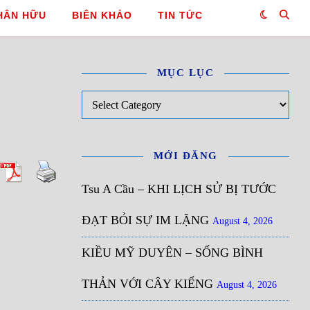
HÂN HỮU
BIÊN KHẢO
TIN TỨC
MỤC LỤC
Mục Lục
MỚI ĐĂNG
Tsu A Cầu – KHI LỊCH SỬ BỊ TƯỚC
ĐẠT BỎI SỰ IM LẶNG
August 4, 2026
KIỀU MỸ DUYÊN – SỐNG BÌNH
THẢN VỚI CÂY KIỂNG
August 4, 2026