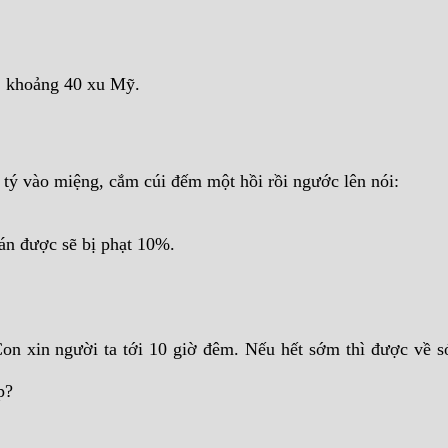
n, khoảng 40 xu Mỹ.
 tý vào miệng, cắm cúi đếm một hồi rồi ngước lên nói:
bán được sẽ bị phạt 10%.
 Con xin người ta tới 10 giờ đêm. Nếu hết sớm thì được về
p?