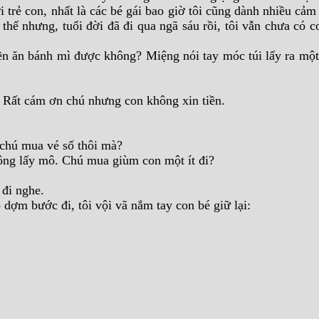
 trẻ con, nhất là các bé gái bao giờ tôi cũng dành nhiều cảm
thế nhưng, tuổi đời đã đi qua ngã sáu rồi, tôi vẫn chưa có c
n ăn bánh mì được không? Miệng nói tay móc túi lấy ra một í
 Rất cám ơn chú nhưng con không xin tiền.
n chú mua vé số thôi mà?
ông lấy mô. Chú mua giùm con một ít đi?
 đi nghe.
dợm bước đi, tôi vội vã nắm tay con bé giữ lại: