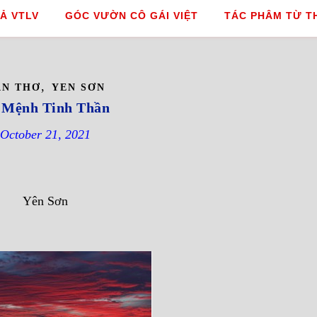
Ả VTLV
GÓC VƯỜN CÔ GÁI VIỆT
TÁC PHÂM TỪ T
,
ĂN THƠ
YEN SƠN
 Mệnh Tinh Thần
October 21, 2021
Yên Sơn