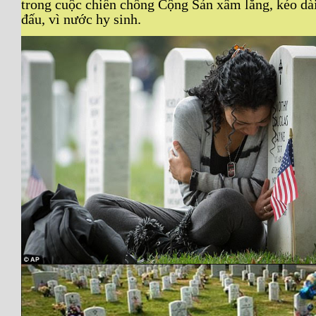
trong cuộc chiến chống Cộng Sản xâm lăng, kéo dà
đấu, vì nước hy sinh.