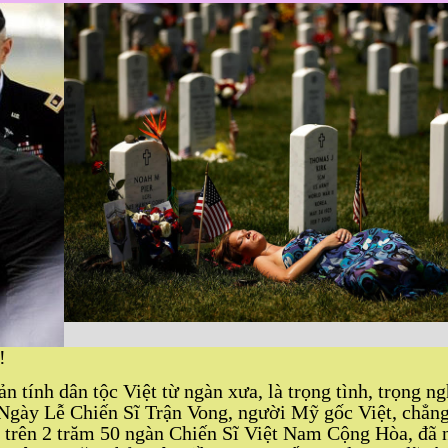
!
n tính dân tộc Việt từ ngàn xưa, là trọng tình, trọng ng
 Ngày Lễ Chiến Sĩ Trận Vong, người Mỹ gốc Việt, chẳn
trên 2 trăm 50 ngàn Chiến Sĩ Việt Nam Cộng Hòa, đã