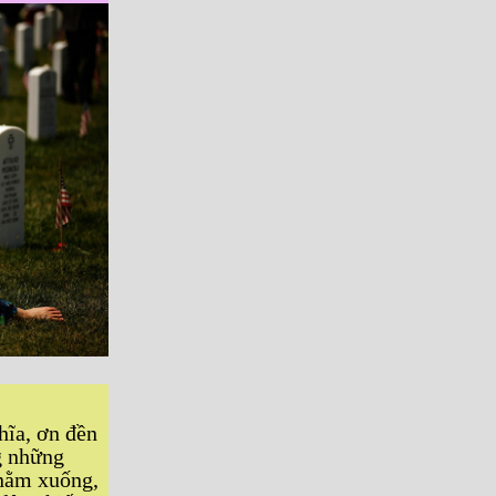
hĩa, ơn đền
g những
 nằm xuống,