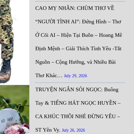
CAO MỴ NHÂN: CHÙM THƠ VỀ
“NGƯỜI TÌNH AI”: Đứng Hình – Thơ
Ở Cõi AI – Hiện Tại Buồn – Hoang Mê
Định Mệnh – Giải Thích Tình Yêu -Tắt
Nguồn – Cộng Hưởng, và Nhiều Bài
Thơ Khác…
July 29, 2026
TRUYỆN NGẮN SỎI NGỌC: Buông
Tay & TIẾNG HÁT NGỌC HUYỀN –
CA KHÚC THÔI NHÉ ĐỪNG YÊU –
ST Yên Vy.
July 26, 2026