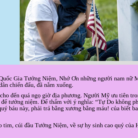
àn Quốc Gia Tưởng Niệm, Nhớ Ơn những người nam nữ 
 dân chiến đấu, đã nằm xuống.
cho đến quá ngọ giờ địa phương. Người Mỹ ưu tiên tro
Mỹ để tưởng niệm. Để thấm với ý nghĩa: “Tự Do không p
uý báu này, phải trả bằng xương bằng máu! của biết ba
ào tim, cúi đầu Tưởng Niệm, về sự hy sinh cao quý của 