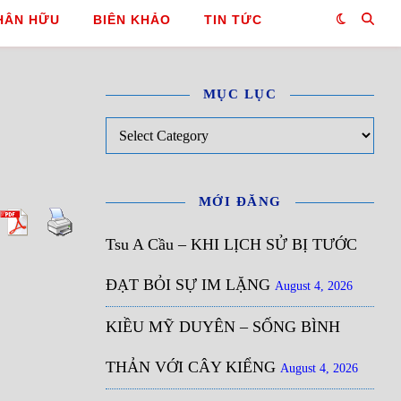
HÂN HỮU
BIÊN KHẢO
TIN TỨC
MỤC LỤC
Mục Lục
MỚI ĐĂNG
Tsu A Cầu – KHI LỊCH SỬ BỊ TƯỚC
ĐẠT BỎI SỰ IM LẶNG
August 4, 2026
KIỀU MỸ DUYÊN – SỐNG BÌNH
THẢN VỚI CÂY KIỂNG
August 4, 2026