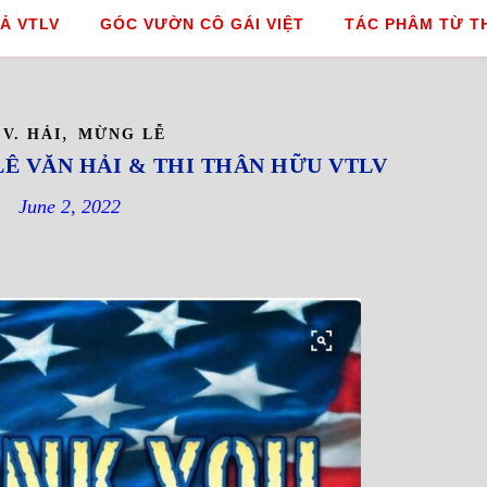
Ả VTLV
GÓC VƯỜN CÔ GÁI VIỆT
TÁC PHÂM TỪ T
,
 V. HẢI
MỪNG LỄ
LÊ VĂN HẢI & THI THÂN HỮU VTLV
June 2, 2022