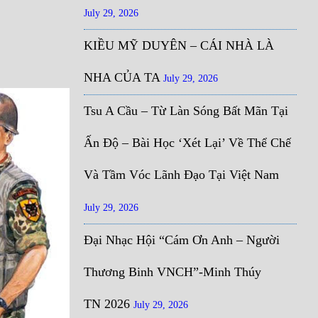
July 29, 2026
KIỀU MỸ DUYÊN – CÁI NHÀ LÀ
NHA CỦA TA
July 29, 2026
Tsu A Cầu – Từ Làn Sóng Bất Mãn Tại
Ấn Độ – Bài Học ‘Xét Lại’ Về Thể Chế
Và Tầm Vóc Lãnh Đạo Tại Việt Nam
July 29, 2026
Đại Nhạc Hội “Cám Ơn Anh – Người
Thương Binh VNCH”-Minh Thúy
TN 2026
July 29, 2026