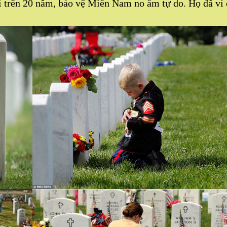
i trên 20 năm, bảo vệ Miền Nam no ấm tự do. Họ đã vì 