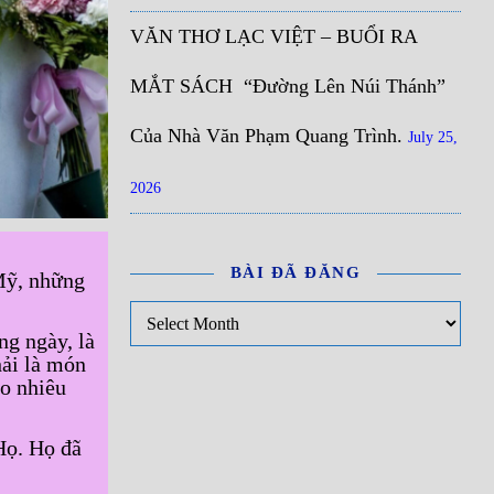
VĂN THƠ LẠC VIỆT – BUỔI RA
MẮT SÁCH “Đường Lên Núi Thánh”
Của Nhà Văn Phạm Quang Trình.
July 25,
2026
BÀI ĐÃ ĐĂNG
Mỹ, những
Bài đã đăng
ng ngày, là
hải là món
o nhiêu
Họ. Họ đã