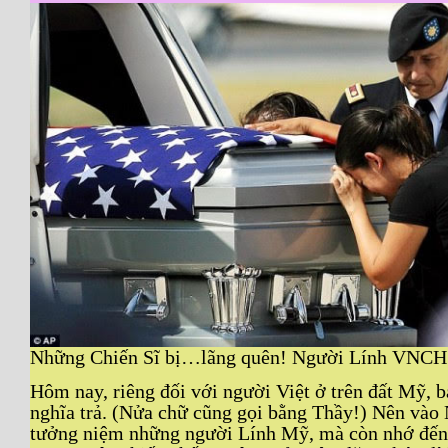
Những Chiến Sĩ bị…lãng quên! Người Lính VNCH
Hôm nay, riêng đối với người Việt ở trên đất Mỹ, bả
nghĩa trả. (Nửa chữ cũng gọi bằng Thầy!) Nên vào
tưởng niệm những người Lính Mỹ, mà còn nhớ đến 