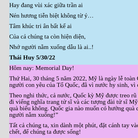
Hay đang vùi xác giữa trần ai
Nén hương tiễn biệt không từ ý…
Tâm khúc tri ân bất kể ai
Của cả chúng ta còn hiện diện,
Nhớ người nằm xuống dẫu là ai..!
Thái Huy 5/30/22
Hôm nay: Memorial Day!
Thứ Hai, 30 tháng 5 năm 2022, Mỹ là ngày lễ to
người con yêu của Tổ Quốc, đã vì nước hy sinh, vì
Theo nghi thức, cả nước, Quốc kỳ Mỹ được treo rũ 
đi viếng nghĩa trang tử sĩ và các tượng đài tử sĩ 
quà biếu không. Quốc gia nào muốn có hưởng quà q
người nằm xuống!”
Tất cả chúng ta, xin dành một phút, đặt cánh tay v
chết, để chúng ta được sống!