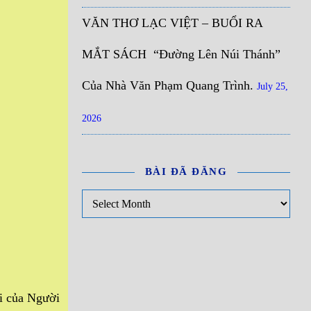
VĂN THƠ LẠC VIỆT – BUỔI RA
MẮT SÁCH “Đường Lên Núi Thánh”
Của Nhà Văn Phạm Quang Trình.
July 25,
2026
BÀI ĐÃ ĐĂNG
Bài đã đăng
ói của Người