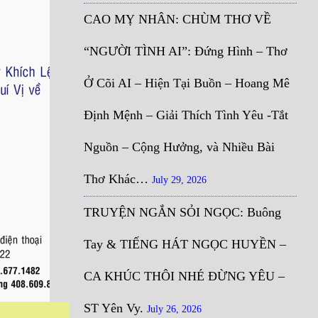
CAO MỴ NHÂN: CHÙM THƠ VỀ
“NGƯỜI TÌNH AI”: Đứng Hình – Thơ
Ở Cõi AI – Hiện Tại Buồn – Hoang Mê
Định Mệnh – Giải Thích Tình Yêu -Tắt
Nguồn – Cộng Hưởng, và Nhiều Bài
Thơ Khác…
July 29, 2026
TRUYỆN NGẮN SỎI NGỌC: Buông
Tay & TIẾNG HÁT NGỌC HUYỀN –
CA KHÚC THÔI NHÉ ĐỪNG YÊU –
ST Yên Vy.
July 26, 2026