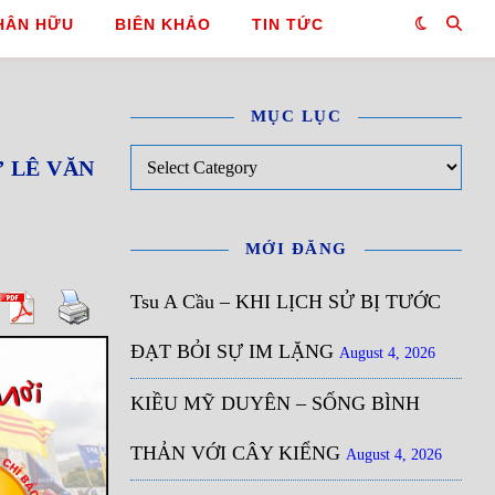
HÂN HỮU
BIÊN KHẢO
TIN TỨC
MỤC LỤC
Mục Lục
!” LÊ VĂN
MỚI ĐĂNG
Tsu A Cầu – KHI LỊCH SỬ BỊ TƯỚC
ĐẠT BỎI SỰ IM LẶNG
August 4, 2026
KIỀU MỸ DUYÊN – SỐNG BÌNH
THẢN VỚI CÂY KIỂNG
August 4, 2026