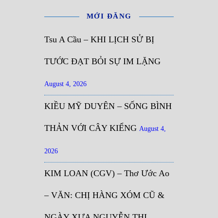
MỚI ĐĂNG
Tsu A Cầu – KHI LỊCH SỬ BỊ
TƯỚC ĐẠT BỎI SỰ IM LẶNG
August 4, 2026
KIỀU MỸ DUYÊN – SỐNG BÌNH
THẢN VỚI CÂY KIỂNG
August 4,
2026
KIM LOAN (CGV) – Thơ Ước Ao
– VĂN: CHỊ HÀNG XÓM CŨ &
NGÀY XƯA NGUYỄN THỊ…