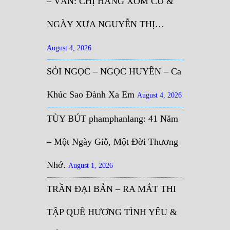
– VĂN: CHỊ HÀNG XÓM CŨ &
NGÀY XƯA NGUYỄN THỊ…
August 4, 2026
SỎI NGỌC – NGỌC HUYỀN – Ca
Khúc Sao Đành Xa Em
August 4, 2026
TÙY BÚT phamphanlang: 41 Năm
– Một Ngày Giỗ, Một Đời Thương
Nhớ.
August 1, 2026
TRẦN ĐẠI BẢN – RA MẮT THI
TẬP QUÊ HƯƠNG TÌNH YÊU &