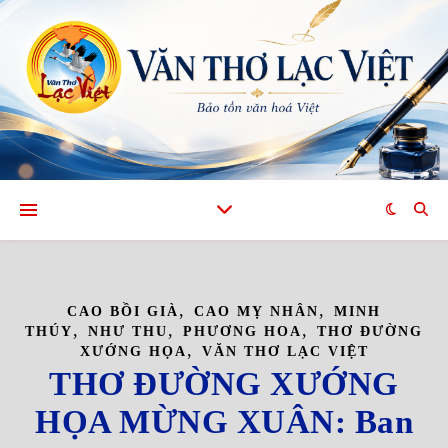
,
,
CAO BỒI GIÀ
CAO MỴ NHÂN
MINH
,
,
,
THÚY
NHƯ THU
PHƯƠNG HOA
THƠ ĐƯỜNG
,
XƯỚNG HỌA
VĂN THƠ LẠC VIỆT
THƠ ĐƯỜNG XƯỚNG
HỌA MỪNG XUÂN: Ban