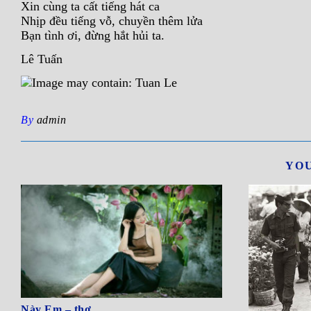
Xin cùng ta cất tiếng hát ca
Nhịp đều tiếng vỗ, chuyền thêm lửa
Bạn tình ơi, đừng hắt hủi ta.
Lê Tuấn
By
admin
YOU
Này Em – thơ