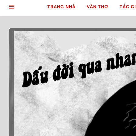
TRANG NHÀ
VĂN THƠ
TÁC GI