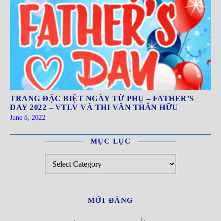
TRANG ĐẶC BIỆT NGÀY TỪ PHỤ – FATHER’S
DAY 2022 – VTLV VÀ THI VĂN THÂN HỮU
June 8, 2022
MỤC LỤC
Mục Lục
MỚI ĐĂNG