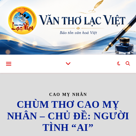
CAO MỴ NHÂN
CHÙM THƠ CAO MỴ
NHÂN – CHỦ ĐỀ: NGƯỜI
TÌNH “AI”