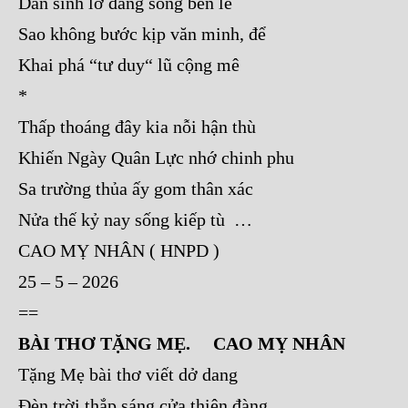
Dân sinh lơ đãng sống bên lề
Sao không bước kịp văn minh, để
Khai phá “tư duy“ lũ cộng mê
*
Thấp thoáng đây kia nỗi hận thù
Khiến Ngày Quân Lực nhớ chinh phu
Sa trường thủa ấy gom thân xác
Nửa thế kỷ nay sống kiếp tù …
CAO MỴ NHÂN ( HNPD )
25 – 5 – 2026
==
BÀI THƠ TẶNG MẸ. CAO MỴ NHÂN
Tặng Mẹ bài thơ viết dở dang
Đèn trời thắp sáng cửa thiên đàng