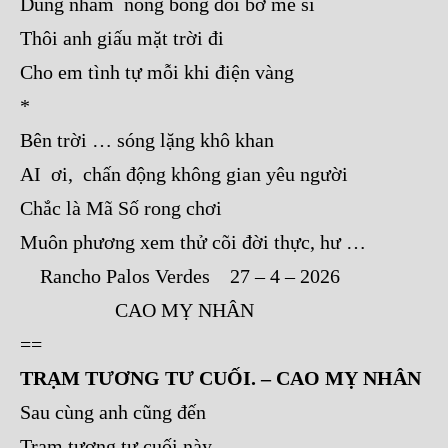
Dung nham nóng bỏng đôi bờ mê si
Thôi anh giấu mặt trời đi
Cho em tình tự mỗi khi điện vàng
*
Bên trời … sóng lặng khô khan
AI ơi, chấn động không gian yêu người
Chắc là Mã Số rong chơi
Muôn phương xem thử cõi đời thực, hư …
Rancho Palos Verdes 27 – 4 – 2026
CAO MỴ NHÂN
==
TRẠM TƯƠNG TƯ CUỐI. – CAO MỴ NHÂN
Sau cùng anh cũng đến
Trạm tương tư cuối này