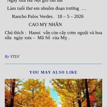
Ngày xưa Hà Nội giờ tan nát
Làm tuổi thơ em nhuốm đoạn trường …
Rancho Palos Verdes. 18 – 5 – 2026
CAO MỴ NHÂN
Chú thích : Hanoi vẫn còn cây cơm nguội và hoa
sữa ngày xưa – Mã Số của Mỵ .
By
VTLV
YOU MAY ALSO LIKE