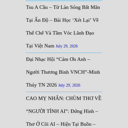
Tsu A Cầu – Từ Làn Sóng Bất Mãn
Tại Ấn Độ – Bài Học ‘Xét Lại’ Về
Thể Chế Và Tầm Vóc Lãnh Đạo
Tại Việt Nam
July 29, 2026
Đại Nhạc Hội “Cám Ơn Anh –
Người Thương Binh VNCH”-Minh
Thúy TN 2026
July 29, 2026
CAO MỴ NHÂN: CHÙM THƠ VỀ
“NGƯỜI TÌNH AI”: Đứng Hình –
Thơ Ở Cõi AI – Hiện Tại Buồn –