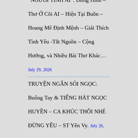
“NGƯỜI TÌNH AI”: Đứng Hình –
Thơ Ở Cõi AI – Hiện Tại Buồn –
Hoang Mê Định Mệnh – Giải Thích
Tình Yêu -Tắt Nguồn – Cộng
Hưởng, và Nhiều Bài Thơ Khác…
July 29, 2026
TRUYỆN NGẮN SỎI NGỌC:
Buông Tay & TIẾNG HÁT NGỌC
HUYỀN – CA KHÚC THÔI NHÉ
ĐỪNG YÊU – ST Yên Vy.
July 26,