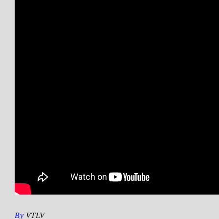
By
VTLV