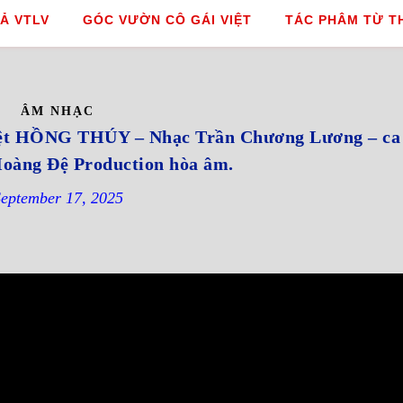
Ả VTLV
GÓC VƯỜN CÔ GÁI VIỆT
TÁC PHÂM TỪ T
ÂM NHẠC
 HỒNG THÚY – Nhạc Trần Chương Lương – ca 
oàng Đệ Production hòa âm.
eptember 17, 2025