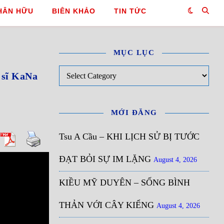
HÂN HỮU
BIÊN KHẢO
TIN TỨC
MỤC LỤC
Mục Lục
sĩ KaNa
MỚI ĐĂNG
Tsu A Cầu – KHI LỊCH SỬ BỊ TƯỚC
ĐẠT BỎI SỰ IM LẶNG
August 4, 2026
KIỀU MỸ DUYÊN – SỐNG BÌNH
THẢN VỚI CÂY KIỂNG
August 4, 2026