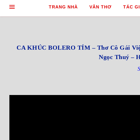
TRANG NHÀ
VĂN THƠ
TÁC GI
CA KHÚC BOLERO TÍM – Thơ Cô Gái Việt
Ngọc Thuý – H
S