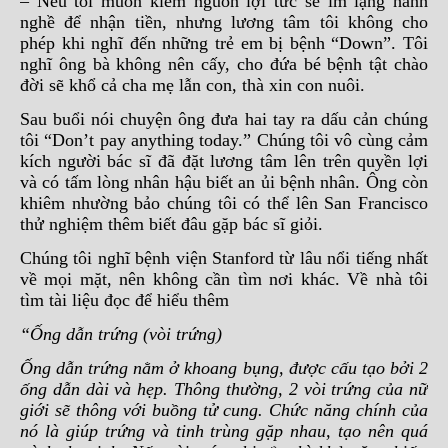
– Nếu tôi muốn kiếm nguồn lợi tức sẽ im lặng hành
nghề để nhận tiền, nhưng lương tâm tôi không cho
phép khi nghĩ đến những trẻ em bị bệnh “Down”. Tôi
nghĩ ông bà không nên cấy, cho đứa bé bệnh tật chào
đời sẽ khổ cả cha mẹ lẫn con, thà xin con nuôi.
Sau buổi nói chuyện ông đưa hai tay ra dấu cản chúng
tôi “Don’t pay anything today.” Chúng tôi vô cùng cảm
kích người bác sĩ đã đặt lương tâm lên trên quyền lợi
và có tấm lòng nhân hậu biết an ủi bệnh nhân. Ông còn
khiêm nhường bảo chúng tôi có thể lên San Francisco
thử nghiệm thêm biết đâu gặp bác sĩ giỏi.
Chúng tôi nghĩ bệnh viện Stanford từ lâu nổi tiếng nhất
về mọi mặt, nên không cần tìm nơi khác. Về nhà tôi
tìm tài liệu đọc để hiểu thêm
“Ống dẫn trứng (vòi trứng)
Ống dẫn trứng nằm ở khoang bụng, được cấu tạo bởi 2
ống dẫn dài và hẹp. Thông thường, 2 vòi trứng của nữ
giới sẽ thông với buồng tử cung. Chức năng chính của
nó là giúp trứng và tinh trùng gặp nhau, tạo nên quá