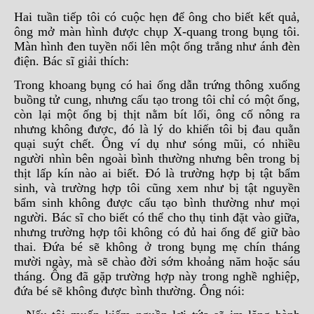
Hai tuần tiếp tôi có cuộc hẹn để ông cho biết kết quả,
ông mở màn hình được chụp X-quang trong bụng tôi.
Màn hình đen tuyền nổi lên một ống trắng như ánh đèn
điện. Bác sĩ giải thích:
Trong khoang bụng có hai ống dẫn trứng thông xuống
buồng tử cung, nhưng cấu tạo trong tôi chỉ có một ống,
còn lại một ống bị thịt nằm bít lối, ông cố nông ra
nhưng không được, đó là lý do khiến tôi bị đau quằn
quại suýt chết. Ông ví dụ như sóng mũi, có nhiều
người nhìn bên ngoài bình thường nhưng bên trong bị
thịt lấp kín nào ai biết. Đó là trường hợp bị tật bẩm
sinh, và trường hợp tôi cũng xem như bị tật nguyền
bẩm sinh không được cấu tạo bình thường như mọi
người. Bác sĩ cho biết có thể cho thụ tinh đặt vào giữa,
nhưng trường hợp tôi không có đủ hai ống để giữ bào
thai. Đứa bé sẽ không ở trong bụng mẹ chín tháng
mười ngày, mà sẽ chào đời sớm khoảng năm hoặc sáu
tháng. Ông đã gặp trường hợp này trong nghề nghiệp,
đứa bé sẽ không được bình thường. Ông nói: