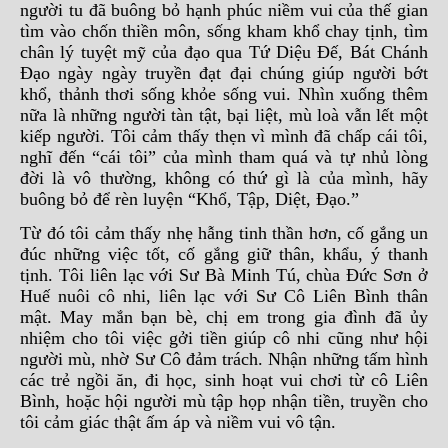
người tu đã buông bỏ hạnh phúc niềm vui của thế gian
tìm vào chốn thiền môn, sống kham khổ chay tịnh, tìm
chân lý tuyệt mỹ của đạo qua Tứ Diệu Đế, Bát Chánh
Đạo ngày ngày truyền đạt đại chúng giúp người bớt
khổ, thảnh thơi sống khỏe sống vui. Nhìn xuống thêm
nữa là những người tàn tật, bại liệt, mù loà vẫn lết một
kiếp người. Tôi cảm thấy thẹn vì mình đã chấp cái tôi,
nghĩ đến “cái tôi” của mình tham quá và tự nhủ lòng
đời là vô thường, không có thứ gì là của mình, hãy
buông bỏ để rèn luyện “Khổ, Tập, Diệt, Đạo.”
Từ đó tôi cảm thấy nhẹ hẫng tinh thần hơn, cố gắng un
đúc những việc tốt, cố gắng giữ thân, khẩu, ý thanh
tịnh. Tôi liên lạc với Sư Bà Minh Tú, chùa Đức Sơn ở
Huế nuôi cô nhi, liên lạc với Sư Cô Liên Bình thân
mật. May mắn bạn bè, chị em trong gia đình đã ủy
nhiệm cho tôi việc gởi tiền giúp cô nhi cũng như hội
người mù, nhờ Sư Cô đảm trách. Nhận những tấm hình
các trẻ ngồi ăn, đi học, sinh hoạt vui chơi từ cô Liên
Bình, hoặc hội người mù tập họp nhận tiền, truyền cho
tôi cảm giác thật ấm áp và niềm vui vô tận.