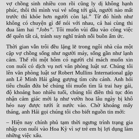
vợ chồng sinh nhiều con rồi cũng ly dị không hạnh
phúc, thôi thì mình vui vẻ sống tới già, người nào mất
trước thì khỏe hơn người còn lại.” Từ đó hình như
không có chuyện gì để nói với nhau, cả hai cùng thi
đua làm hai
“Jobs”
. Tôi muốn vùi đầu vào công việc
để quên tất cả, tránh suy nghĩ tránh nỗi buồn ấm ức.
Thời gian vẫn trôi đều lặng lẽ trong ngôi nhà của một
cặp vợ chồng sống như người máy, sống gần như lạnh
cảm. Thế rồi một hôm có người chỉ mách muốn xin
con nuôi có dịch vụ nơi văn phòng luật sư. Chúng tôi
lên văn phòng luật sư Robert Mullins International gặp
anh Lê Minh Hải gắng gượng tìm cứu cánh. Anh hỏi
tiêu chuẩn đứa bé chúng tôi muốn tìm là trai hay gái,
độ khoảng bao nhiêu tuổi, chúng tôi điền thủ tục đón
nhận cảm giác mới lạ như vườn hoa lâu ngày bị khô
héo nay được tưới ít nước vào. Chờ khoảng mấy
tháng, anh Hải gọi chúng tôi cho biết nguồn tin mới:
– Hiện nay chính phủ tạm thời ngưng trình trạng gia
nhập con nuôi vào Hoa Kỳ vì sợ trẻ em bị lợi dụng làm
những việc xấu.