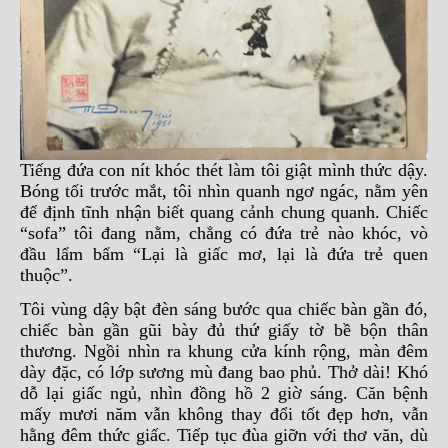
Tiếng đứa con nít khóc thét làm tôi giật mình thức dậy.
Bóng tối trước mắt, tôi nhìn quanh ngơ ngác, nằm yên
để định tĩnh nhận biết quang cảnh chung quanh. Chiếc
“sofa” tôi đang nằm, chẳng có đứa trẻ nào khóc, vò
đầu lẩm bẩm “Lại là giấc mơ, lại là đứa trẻ quen
thuộc”.
Tôi vùng dậy bật đèn sáng bước qua chiếc bàn gần đó,
chiếc bàn gần gũi bày đủ thứ giấy tờ bề bộn thân
thương. Ngồi nhìn ra khung cửa kính rộng, màn đêm
dày đặc, có lớp sương mù đang bao phủ. Thở dài! Khó
dỗ lại giấc ngủ, nhìn đồng hồ 2 giờ sáng. Căn bệnh
mấy mươi năm vẫn không thay đổi tốt đẹp hơn, vẫn
hằng đêm thức giấc. Tiếp tục đùa giỡn với thơ văn, dù