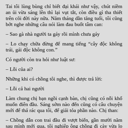
Tai tôi lùng bùng chỉ biết đại khái như vậy, chút niềm
an ủi vừa sáng lên thì lại vụt tắt, còn điều gì tha thiết
trên cõi đời này nữa. Năm tháng dần tăng tuổi, tôi cũng
bớt nghe những câu nói làm đau buốt tâm can:
– Sao gà nhà người ta gáy rồi mình chưa gáy
– Lo chạy chữa đừng để mang tiếng “cây độc không
trái, gái độc không con.”
Có người còn tra hỏi như luật sư:
– Lỗi của ai?
Những khi có chồng tôi nghe, thì được trả lời:
– Lỗi cả hai người
Làm chung chị bạn ngồi cạnh bàn, chị cũng có nỗi khổ
muốn điên đầu. Sáng sớm nào đến cũng có câu chuyện
mới để thả rác qua tôi, để giải tỏa phần nào. Chị than:
– Chồng dẫn con trai đầu đi vượt biển, gần mười năm
sau mình mới qua, tội nghiệp ông chồng đi cày vừa lo