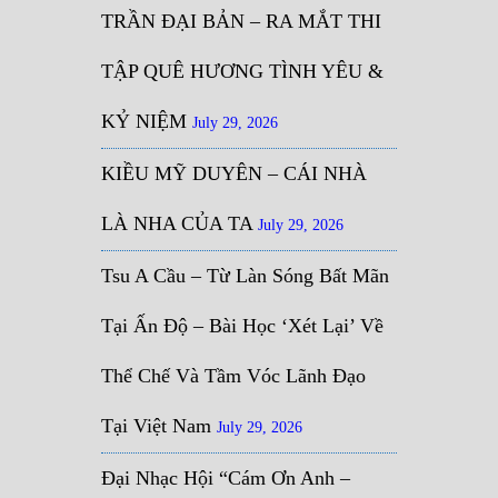
TRẦN ĐẠI BẢN – RA MẮT THI
TẬP QUÊ HƯƠNG TÌNH YÊU &
KỶ NIỆM
July 29, 2026
KIỀU MỸ DUYÊN – CÁI NHÀ
LÀ NHA CỦA TA
July 29, 2026
Tsu A Cầu – Từ Làn Sóng Bất Mãn
Tại Ấn Độ – Bài Học ‘Xét Lại’ Về
Thể Chế Và Tầm Vóc Lãnh Đạo
Tại Việt Nam
July 29, 2026
Đại Nhạc Hội “Cám Ơn Anh –