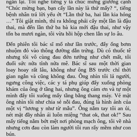
ngăn lại. Tôi nghe tiếng y tá chúc mừng giường cạnh
“Chúc mừng bạn, bạn cấy lần này là thứ mấy? “, tiếng
bệnh nhân trả lời yếu ớt “Lần thứ ba, hai lần kia hỏng
…” Tôi giật mình, thì ra không phải cấy một lần là đậu
thai, mà đến lần thứ ba bà kia mới đậu thai, như vậy
tốn ba mươi ngàn, tôi vừa hồi hộp chen lẫn sự lo âu.
Đến phiên tôi bác sĩ mổ như lần trước, đẩy ống bơm
nhuộm đỏ vào thông đường dẫn trứng. Dù có thuốc tê
nhưng tôi vô cùng đau đớn tưởng như chết mất, tôi
đuối sức nửa tỉnh nửa mê. Bác sĩ sau một thời gian
loay hoay rất lâu, không như ông BS trước chỉ thời
gian ngắn và cũng không đau. Ông nhìn tôi lả người,
ngưng công việc, các y tá phụ giúp đẩy xuống phòng
khám của ông ở tầng hai, nhưng ông cám ơn và tự một
mình đẩy tôi xuống mấy tầng bằng thang máy. Vẻ mặt
ông nhìn tôi như chia sẻ nỗi đau, đúng là hình ảnh của
một vị “lương y như từ mẫu”. Ông nắm tay tôi an ủi,
nét mặt đầy nhân ái luôn miệng “that ok, that ok!” Sau
mấy tiếng nằm bớt mệt nơi phòng mạch ông, tôi về nhà
nhưng cơn đau còn làm người tôi run rẩy mềm như con
bún.