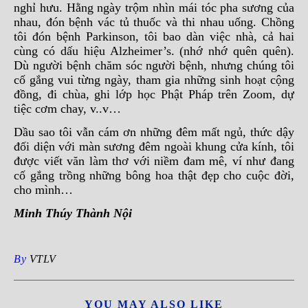
nghỉ hưu. Hằng ngày trộm nhìn mái tóc pha sương của
nhau, đón bệnh vác tủ thuốc và thi nhau uống. Chồng
tôi đón bệnh Parkinson, tôi bao dàn việc nhà, cả hai
cùng có dấu hiệu Alzheimer’s. (nhớ nhớ quên quên).
Dù người bệnh chăm sóc người bệnh, nhưng chúng tôi
cố gắng vui từng ngày, tham gia những sinh hoạt cộng
đồng, đi chùa, ghi lớp học Phật Pháp trên Zoom, dự
tiệc cơm chay, v..v…
Dầu sao tôi vẫn cám ơn những đêm mất ngủ, thức dậy
đối diện với màn sương đêm ngoài khung cửa kính, tôi
được viết văn làm thơ với niềm đam mê, ví như đang
cố gắng trồng những bông hoa thật đẹp cho cuộc đời,
cho mình…
Minh Thúy Thành Nội
By
VTLV
YOU MAY ALSO LIKE