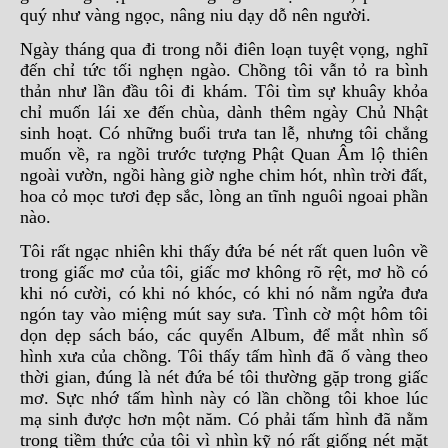
quý như vàng ngọc, nâng niu dạy dỗ nên người.
Ngày tháng qua đi trong nỗi điên loạn tuyệt vọng, nghĩ
đến chỉ tức tối nghẹn ngào. Chồng tôi vẫn tỏ ra bình
thản như lần đầu tôi đi khám. Tôi tìm sự khuây khỏa
chỉ muốn lái xe đến chùa, dành thêm ngày Chủ Nhật
sinh hoạt. Có những buổi trưa tan lễ, nhưng tôi chẳng
muốn về, ra ngồi trước tượng Phật Quan Âm lộ thiên
ngoài vườn, ngồi hàng giờ nghe chim hót, nhìn trời đất,
hoa cỏ mọc tươi đẹp sắc, lòng an tĩnh nguôi ngoai phần
nào.
Tôi rất ngạc nhiên khi thấy đứa bé nét rất quen luôn về
trong giấc mơ của tôi, giấc mơ không rõ rệt, mơ hồ có
khi nó cười, có khi nó khóc, có khi nó nằm ngửa đưa
ngón tay vào miệng mút say sưa. Tình cờ một hôm tôi
dọn dẹp sách báo, các quyển Album, để mắt nhìn số
hình xưa của chồng. Tôi thấy tấm hình đã ố vàng theo
thời gian, đúng là nét đứa bé tôi thường gặp trong giấc
mơ. Sực nhớ tấm hình này có lần chồng tôi khoe lúc
mạ sinh được hơn một năm. Có phải tấm hình đã nằm
trong tiềm thức của tôi vì nhìn kỹ nó rất giống nét mặt