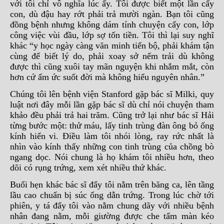
với tôi chỉ vô nghĩa lúc ấy. Tôi được biết một lần cấy
con, dù đậu hay rớt phải trả mười ngàn. Bạn tôi cũng
đồng bệnh nhưng không dám tính chuyện cấy con, lớp
công việc vùi đầu, lớp sợ tốn tiền. Tôi thì lại suy nghĩ
khác “y học ngày càng văn minh tiến bộ, phải khám tận
cùng để biết lý do, phải xoay sở nếm trải dù không
được thì cũng xuôi tay mãn nguyện khi nhắm mắt, còn
hơn cứ ấm ức suốt đời mà không hiểu nguyên nhân.”
Chúng tôi lên bệnh viện Stanford gặp bác sĩ Milki, quy
luật nơi đây mỗi lần gặp bác sĩ dù chỉ nói chuyện tham
khảo đều phải trả hai trăm. Cũng trở lại như bác sĩ Hải
từng bước một: thử máu, lấy tinh trùng đàn ông bỏ ống
kính hiển vi. Điều làm tôi nhói lòng, ray rức nhất là
nhìn vào kính thấy những con tinh trùng của chồng bò
ngang dọc. Nói chung là họ khám tôi nhiều hơn, theo
dõi có rụng trứng, xem xét nhiều thứ khác.
Buổi hẹn khác bác sĩ đẩy tôi nằm trên băng ca, lên tầng
lầu cao chuẩn bị súc ống dẫn trứng. Trong lúc chờ tới
phiên, y tá đẩy tôi vào nằm chung dãy với nhiều bệnh
nhân đang nằm, mỗi giường được che tấm màn kéo