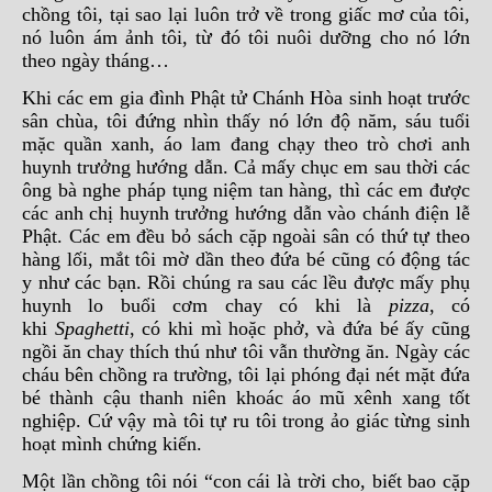
chồng tôi, tại sao lại luôn trở về trong giấc mơ của tôi,
nó luôn ám ảnh tôi, từ đó tôi nuôi dưỡng cho nó lớn
theo ngày tháng…
Khi các em gia đình Phật tử Chánh Hòa sinh hoạt trước
sân chùa, tôi đứng nhìn thấy nó lớn độ năm, sáu tuổi
mặc quần xanh, áo lam đang chạy theo trò chơi anh
huynh trưởng hướng dẫn. Cả mấy chục em sau thời các
ông bà nghe pháp tụng niệm tan hàng, thì các em được
các anh chị huynh trưởng hướng dẫn vào chánh điện lễ
Phật. Các em đều bỏ sách cặp ngoài sân có thứ tự theo
hàng lối, mắt tôi mờ dần theo đứa bé cũng có động tác
y như các bạn. Rồi chúng ra sau các lều được mấy phụ
huynh lo buổi cơm chay có khi là
pizza
, có
khi
Spaghetti
, có khi mì hoặc phở, và đứa bé ấy cũng
ngồi ăn chay thích thú như tôi vẫn thường ăn. Ngày các
cháu bên chồng ra trường, tôi lại phóng đại nét mặt đứa
bé thành cậu thanh niên khoác áo mũ xênh xang tốt
nghiệp. Cứ vậy mà tôi tự ru tôi trong ảo giác từng sinh
hoạt mình chứng kiến.
Một lần chồng tôi nói “con cái là trời cho, biết bao cặp