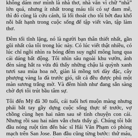
không dám mơ mình là nhà thơ, nhà văn vì chữ “nhà”
lớn quá, nhưng ít nhất trong máu tôi có sự đam mê,
thì đó cũng là cứu cánh, là lối thoát cho tôi bớt đau khổ
nỗi bất hạnh trong cuộc sống để tập viết văn, tập làm
thơ.
Đêm tối tĩnh lặng, nó là người bạn thân thiết nhất, gần
gũi nhất của tôi trong lúc này. Có lúc viết thật nhiều, có
lúc chỉ ngồi nhìn ra bóng đêm suy nghĩ mông lung qua
cái dáng bất động. Tôi nhìn sâu ngoài khu vườn, ánh
đèn sáng hắt ra vừa đủ thấy những chậu lá quỳnh xanh
tươi sau mùa hoa nở, giàn lá mồng tơi dày đặc, cây
phượng vàng la đà trước gió, tất cả đều được phủ một
màn sương trắng mờ. Và đêm hình như đang sẵn sàng
chờ đợi tôi trút bầu tâm sự.
Tôi đến Mỹ đã 30 tuổi, cái tuổi hơi muộn màng nhưng
phải bắt tay gầy dựng cuộc sống thực tế trước, vợ
chồng cùng hẹn hai năm sau sẽ tính chuyện con cái.
Nhưng rồi sau hai năm vẫn chưa thấy gì. Chúng tôi bắt
đầu nóng ruột tìm đến bác sĩ Hải Văn Phạm có phòng
mạch trên San Jose. Ban đầu cũng từng bước: thử máu,