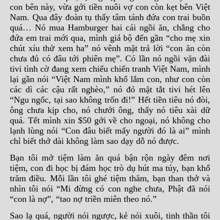
con bên này, vừa gởi tiền nuôi vợ con còn kẹt bên Việt
Nam. Qua đây đoàn tụ thấy tâm tánh đứa con trai buồn
quá… Nó mua Hamburger hai cái ngồi ăn, chẳng cho
đứa em trai mới qua, mình giả bộ đến gần “cho mẹ xin
chút xíu thử xem ha” nó vênh mặt trả lời “con ăn còn
chưa đủ có đâu tới phiên mẹ”. Có lần nó ngồi vặn đài
tivi tình cờ đang xem chiếu chiến tranh Việt Nam, mình
lại gần nói “Việt Nam mình khổ lắm con, như con còn
các dì các cậu rất nghèo,” nó đỏ mặt tắt tivi hét lên
“Ngu ngốc, tại sao không trốn đi!” Hết tiền tiêu nó đòi,
ông chưa kịp cho, nó chưởi ông, thấy nó tiêu xài dữ
quá. Tết mình xin $50 gởi về cho ngoại, nó không cho
lạnh lùng nói “Con đâu biết mấy người đó là ai” mình
chỉ biết thở dài không làm sao dạy dỗ nó được.
Bạn tôi mở tiệm làm ăn quá bận rộn ngày đêm nơi
tiệm, con đi học bị đám học trò dụ hút ma túy, bạn khổ
trăm điều. Mỗi lần tôi ghé tiệm thăm, bạn than thở và
nhìn tôi nói “Mi đừng có con nghe chưa, Phật đã nói
“con là nợ”, “tao nợ triền miên theo nó.”
Sao lạ quá, người nói ngược, kẻ nói xuôi, tinh thần tôi