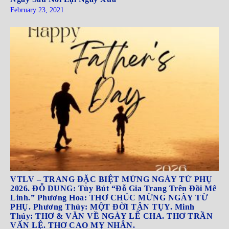
February 23, 2021
VTLV – TRANG ĐẶC BIỆT MỪNG NGÀY TỪ PHỤ
2026. ĐỖ DUNG: Tùy Bút “Đỗ Gia Trang Trên Đồi Mê
Linh.” Phương Hoa: THƠ CHÚC MỪNG NGÀY TỪ
PHỤ. Phương Thúy: MỘT ĐỜI TẬN TỤY. Minh
Thúy: THƠ & VĂN VỀ NGÀY LỄ CHA. THƠ TRẦN
VẤN LỆ. THƠ CAO MỴ NHÂN.