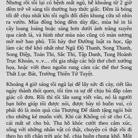
Nhưng rồi tôi lại có bệnh mất ngủ, hễ khoảng từ 2 giờ
đêm trở về sáng tôi thường hay thức giấc. Đêm là bóng
tối dễ chịu nhất khi tôi ngồi đối diện khung cửa sổ nhìn
ra vườn. Mùa đông bóng đêm dày đặc, mùa hè in lá
cây loang loáng hoặc sáng hơn dưới ánh trăng xuyên
qua cành lá, và hình như mùa nào cũng có màn sương
mờ mờ bao phủ. Tôi bày thơ Đường luật ra học, tập
làm các thể khó nhất như Ngũ Độ Thanh, Song Thanh,
Song Điệp, Toán Thi, Sắc Thi, Tập Danh, Tung Hoành
Trục Khoán, v..v… rồi gia nhập các hội thơ chơi xướng
họa, hoặc viết theo nguồn rung cảm các thể thơ Song
Thất Lục Bát, Trường Thiên Tứ Tuyệt.
Khoảng 4 giờ sáng tôi ngủ lại để lấy sức đi cày, riết lâu
ngày thành thói quen, tôi tìm ra sự dễ chịu bù đắp cảm
giác cô đơn. Rồi thì tôi lấn sang viết văn, nó là người
bạn hiền giúp tôi được nói, được bày tỏ buồn vui, có
phải đó là món quà của Thượng Đế dành tặng ngòi bút
cho những kẻ muốn viết. Khi cái Không có sẽ cho Có,
cái mất sẽ cho bù. Tha hồ khóc cười theo cảm xúc,
sống với những nhân vật có thật, chuyện có thật rồi đi
theo họ tới chân trời góc bể, chia buồn chung khổ. Một