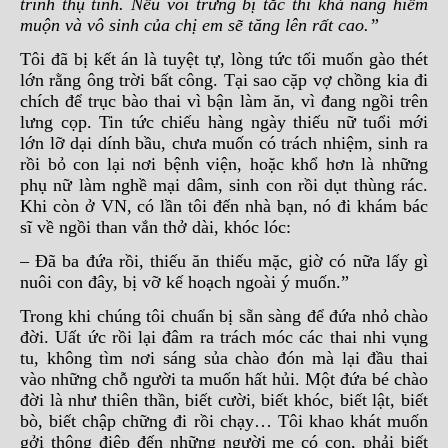
trình thụ tinh. Nếu vòi trứng bị tắc thì khả năng hiếm
muộn và vô sinh của chị em sẽ tăng lên rất cao.”
Tôi đã bị kết án là tuyệt tự, lòng tức tối muốn gào thét
lớn rằng ông trời bất công. Tại sao cặp vợ chồng kia đi
chích để trục bào thai vì bận làm ăn, vì đang ngồi trên
lưng cọp. Tin tức chiếu hàng ngày thiếu nữ tuổi mới
lớn lỡ dại dính bầu, chưa muốn có trách nhiệm, sinh ra
rồi bỏ con lại nơi bệnh viện, hoặc khổ hơn là những
phụ nữ làm nghề mại dâm, sinh con rồi dụt thùng rác.
Khi còn ở VN, có lần tôi đến nhà bạn, nó đi khám bác
sĩ về ngồi than vắn thở dài, khóc lóc:
– Đã ba đứa rồi, thiếu ăn thiếu mặc, giờ có nữa lấy gì
nuôi con đây, bị vỡ kế hoạch ngoài ý muốn.”
Trong khi chúng tôi chuẩn bị sẵn sàng để đứa nhỏ chào
đời. Uất ức rồi lại đâm ra trách móc các thai nhi vụng
tu, không tìm nơi sáng sủa chào đón mà lại đầu thai
vào những chỗ người ta muốn hất hủi. Một đứa bé chào
đời là như thiên thần, biết cười, biết khóc, biết lật, biết
bò, biết chập chững đi rồi chạy… Tôi khao khát muốn
gởi thông điệp đến những người mẹ có con, phải biết