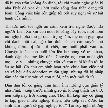
đã bị xáo trộn không ổn định, tôi chỉ muốn nghe giáo lý
nhà Phật để xoa dịu bớt cuộc sống tâm thần đang rối
loạn. Công việc bận rộn giúp tôi bớt suy nghĩ về sự bất
hạnh của mình.
Tin tức mỗi tối ngồi ăn cơm xem tivi nghe được: Bà
người Liên Xô xin con nuôi khoảng bảy tuổi, một hôm
nó nghịch phá thứ gì quan trọng lắm, mẹ nuôi giận quá
chỉ đánh một cái, gặp lúc đứa bé lên cơn suyễn thở
không được bị tắt hơi chết, mẹ nuôi phải vào tù.
Chuyện khác: con nuôi lớn lên hư hỏng về tra khảo,
đánh đập cha mẹ lấy tiền. Chuyện nọ: con nuôi giết
mẹ… v..v… những chuyện xấu về con nuôi khiến tôi lo
âu sợ hãi. Có chú em sinh hoạt trên chùa làm việc nơi
sở xã hội diện adoption muốn giúp, nhưng tôi bị nhập
tâm các tin tức xấu về con nuôi, nên mệt mỏi từ từ.
Dần dần tôi cố gắng trấn tĩnh ảnh hưởng qua giáo lý
nhà Phật, “kiếp trước mình gieo ác không thích trẻ thơ,
nên kiếp này trời không cho. Thôi thì kiếp này cố gắng
tu tập, gieo nhiều nghiệp thiện, nếu kiếp sau được tái
sinh làm người sẽ gặp nghiệp tốt.” Tôi suy nghĩ những