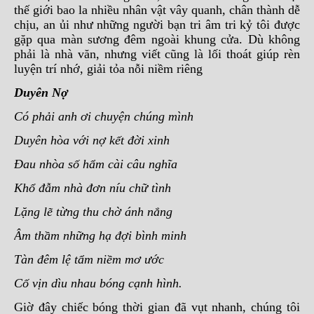
thế giới bao la nhiều nhân vật vây quanh, chân thành dễ
chịu, an ủi như những người bạn tri âm tri kỷ tôi được
gặp qua màn sương đêm ngoài khung cửa. Dù không
phải là nhà văn, nhưng viết cũng là lối thoát giúp rèn
luyện trí nhớ, giải tỏa nỗi niềm riêng
Duyên Nợ
Có phải anh ơi chuyện chúng mình
Duyên hòa với nợ kết đời xinh
Đau nhòa số hẩm cài câu nghĩa
Khổ đẫm nhà đơn níu chữ tình
Lặng lẽ từng thu chờ ánh nắng
Âm thầm những hạ đợi bình minh
Tàn đêm lệ tẩm niềm mơ ước
Cố vịn dìu nhau bóng cạnh hình.
Giờ đây chiếc bóng thời gian đã vụt nhanh, chúng tôi