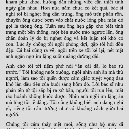
khám phụ khoa, hướng dẫn những việc cần thiết tính
ngày gần nhau. Hơn nửa năm chưa có kết quả, bác sĩ
nghi tôi bị nghẹt ống dẫn trứng, ông mổ trên phần rốn,
chuyền ống được bơm vào chất nước lỏng pha màu đỏ
gọi là thông ống. Tuần sau ông hẹn gặp cho biết tình
trạng một bên thông, một bên nước trào ngược lên, ông
chẩn đoán lý do bị nghẹt ống và kết luận tôi khó có
con. Lúc ấy chồng tôi ngồi phòng đợi, gặp tôi hỏi dồn
dập. Cả hai cùng ra về, ngồi trên xe tôi kể lại, nét mặt
anh ngẩn ngơ im lặng suốt quãng đường dài.
Anh chở tôi tới tiệm phở nói “ăn cái đã, lo bao tử
trước.” Tôi không nuốt xuống, ngồi nhìn anh ăn mà thừ
người, làm sao tôi quên được cảm giác tuyệt vọng đau
khổ lần đầu tiên của buổi sáng hôm đó. Lời bác sĩ như
phán tên tử tội sắp bị ra xử bắn, người tôi run lên, mắt
ráo hoảnh không khóc được. Nhìn anh ngồi im lặng ăn
mà lòng tôi tê đắng. Tôi cũng không biết anh đang nghĩ
gì, riêng tôi cảm tưởng như có khoảng cách giữa hai
người.
Chúng tôi cảm thấy mệt mỏi, sống như bộ máy di