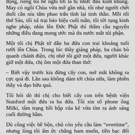
động, riêng tôi hễ nghĩ tới là bị nhức đầu kinh khủng.
May có ngôi Chùa vừa mở gần nhà, tôi như người chết
đuối cần níu tấm phao trấn tĩnh lại tinh thần. Mỗi tối
thứ Sáu, tối xả trại báo hiệu cuối tuần, tôi tới tụng kinh
nghe pháp, nhìn lên Đức Phật thì thầm cầu nguyện
những điều đang mong ước mà ứa nước mắt tủi phận.
Một tối chị Phật tử dẫn ba đứa con trai khoảng tuổi
rưỡi lên Chùa. Trong lúc thầy giảng pháp, ba cháu bò
quanh chánh điện, chị nhờ tôi giữ một đứa, người khác
giữ một đứa, chị ôm một đứa than thở:
– Biết vậy trước kia đừng cấy con, mở mắt không ra
cực quá đi. Lần sau không dám tới chùa nữa, làm phiền
thầy và đạo hữu quá.
Tôi hỏi dò thì chị cho biết cấy con trên bệnh viện
Stanford một đứa ra ba đứa. Tôi xin số phone ông
Milki, tâm trạng hồi hộp của kẻ vừa tìm ra ánh sáng
cuối đường hầm.
Dù công việc bề bộn, chủ còn yêu cầu làm “overtime”,
nhưng lòng tôi ấm ức chẳng ham muốn, tiền bạc đối