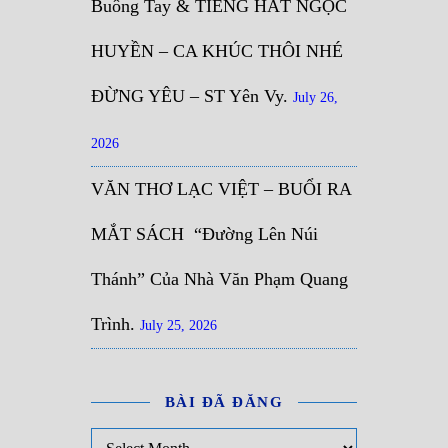
Buông Tay & TIẾNG HÁT NGỌC
HUYỀN – CA KHÚC THÔI NHÉ
ĐỪNG YÊU – ST Yên Vy.
July 26,
2026
VĂN THƠ LẠC VIỆT – BUỔI RA
MẮT SÁCH “Đường Lên Núi
Thánh” Của Nhà Văn Phạm Quang
Trình.
July 25, 2026
BÀI ĐÃ ĐĂNG
Bài đã đăng