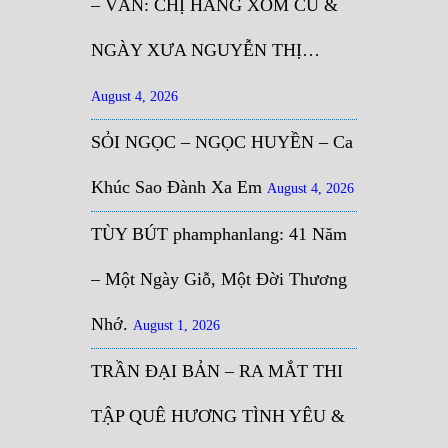
– VĂN: CHỊ HÀNG XÓM CŨ &
NGÀY XƯA NGUYỄN THỊ…
August 4, 2026
SỎI NGỌC – NGỌC HUYỀN – Ca
Khúc Sao Đành Xa Em
August 4, 2026
TÙY BÚT phamphanlang: 41 Năm
– Một Ngày Giỗ, Một Đời Thương
Nhớ.
August 1, 2026
TRẦN ĐẠI BẢN – RA MẮT THI
TẬP QUÊ HƯƠNG TÌNH YÊU &