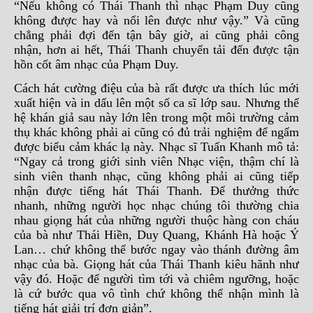
“Nếu không có Thái Thanh thì nhạc Phạm Duy cũng
không được hay và nổi lên được như vậy.” Và cũng
chẳng phải đợi đến tận bây giờ, ai cũng phải công
nhận, hơn ai hết, Thái Thanh chuyển tải đến được tận
hồn cốt âm nhạc của Phạm Duy.
Cách hát cường điệu của bà rất được ưa thích lúc mới
xuất hiện và in dấu lên một số ca sĩ lớp sau. Nhưng thế
hệ khán giả sau này lớn lên trong một môi trường cảm
thụ khác không phải ai cũng có đủ trải nghiệm để ngấm
được biểu cảm khác lạ này. Nhạc sĩ Tuấn Khanh mô tả:
“Ngay cả trong giới sinh viên Nhạc viện, thậm chí là
sinh viên thanh nhạc, cũng không phải ai cũng tiếp
nhận được tiếng hát Thái Thanh. Để thưởng thức
nhanh, những người học nhạc chúng tôi thường chia
nhau giọng hát của những người thuộc hàng con cháu
của bà như Thái Hiền, Duy Quang, Khánh Hà hoặc Ý
Lan… chứ không thể bước ngay vào thánh đường âm
nhạc của bà. Giọng hát của Thái Thanh kiêu hãnh như
vậy đó. Hoặc để người tìm tới và chiêm ngưỡng, hoặc
là cứ bước qua vô tình chứ không thể nhận mình là
tiếng hát giải trí đơn giản”.