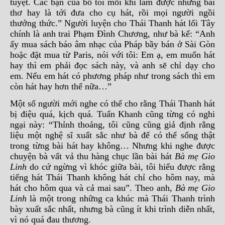
tuyệt. Các bạn của bố tôi mỗi khi làm được những bài
thơ hay là tới đưa cho cụ hát, rồi mọi người ngồi
thưởng thức.” Người luyện cho Thái Thanh hát lối Tây
chính là anh trai Phạm Đình Chương, như bà kể: “Anh
ấy mua sách báo âm nhạc của Pháp bầy bán ở Sài Gòn
hoặc đặt mua từ Paris, nói với tôi: Em ạ, em muốn hát
hay thì em phải đọc sách này, và anh sẽ chỉ dạy cho
em. Nếu em hát có phương pháp như trong sách thì em
còn hát hay hơn thế nữa…”
Một số người mới nghe có thể cho rằng Thái Thanh hát
bị điệu quá, kịch quá. Tuấn Khanh cũng từng có nghi
ngại này: “Thỉnh thoảng, tôi cũng cũng giả định rằng
liệu một nghệ sĩ xuất sắc như bà để có thể sống thật
trong từng bài hát hay không… Nhưng khi nghe được
chuyện bà vất vả thu hàng chục lần bài hát
Bà mẹ Gio
Linh
do cứ ngừng vì khóc giữa bài, tôi hiểu được rằng
tiếng hát Thái Thanh không hát chỉ cho hôm nay, mà
hát cho hôm qua và cả mai sau”. Theo anh,
Bà mẹ Gio
Linh
là một trong những ca khúc mà Thái Thanh trình
bày xuất sắc nhất, nhưng bà cũng ít khi trình diễn nhất,
vì nó quá đau thương.