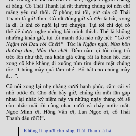
ai bằng. Cô Thái Thanh lại rất thương chúng tôi nên chỉ
mắng yêu mà thôi. Ở phòng trà tôi, giờ của cô Thái
Thanh là giờ đỉnh. Cô rất đúng giờ và đến là hát, xong
là đi. Ít khi cô ngồi lại trò chuyện. Tụi tôi chỉ đợi có
thế để được nghe những bài mình thích. Thế là không
nhường khán giả, tụi tôi mạnh đứa nào nấy hét:
“Cô ơi
Ngậm rồi Đau rồi Chết!”
Tức là
Ngậm ngùi, Nửa hồn
thương đau, Mùa thu chết.
Đêm nào tụi tôi cũng trù
tréo lên như thế, mà khán giả cũng rất là hoan hô. Hát
xong cô khẽ khàng đi xuống tủm tỉm điểm mặt chúng
tôi: “Chúng mày quá lắm nhé! Bộ hát cho chúng mày
à…
”
.
Cô nói xong lại nhẹ nhàng cười hạnh phúc, cầm cái ví
nhỏ bước đi. Cho đến bây giờ, chúng tôi mỗi lần gặp
nhau lại nhắc kỷ niệm này và những ngày tháng tới sẽ
còn nhắc mãi rồi cùng nhau cười và chảy nước mắt.
Ngọc Minh ơi, Hồng Vân ơi, Lan Ngọc ơi, cô Thái
Thanh đâu rồi?!”.
Không ít người cho rằng Thái Thanh là bà