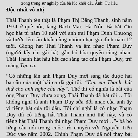
trọng trong sự nghiệp của bà lúc khởi đầu Ảnh: Tư liệu
Ðộc nhất vô nhị
Thái Thanh tên thật là Phạm Thị Băng Thanh, sinh năm
1934 ở quê nội, làng Bạch Mai, Hà Nội. Bà bắt đầu
học hát từ năm 10 tuổi với anh trai Phạm Đình Chương
và bước lên sân khấu cùng nhóm nhạc gia đình năm 12
tuổi. Giọng hát Thái Thanh và âm nhạc Phạm Duy
(người lấy chị gái bà) gắn bó hòa quyện cùng nhau.
Thái Thanh hát hầu hết các sáng tác của Phạm Duy, trừ
mảng
Tục ca
.
“Có những lần anh Phạm Duy mới sáng tác được hai
ba câu của một bài ca đã gọi tôi:
“Em, em Thanh, hát
thử cho anh nghe câu này
”. Thế thì có nghĩa là bài của
ông Phạm Duy chưa xong, Thái Thanh đã hát rồi… Tôi
không nghĩ là anh Phạm Duy sửa đổi nhạc của anh ấy
vì tiếng hát của tôi đâu. Tôi chỉ nghĩ là có nhạc Phạm
Duy thì có tiếng hát Thái Thanh như thế này, và có
tiếng hát Thái Thanh thì nhạc Phạm Duy mới…”- bà bỏ
lửng câu nói trong cuộc trò chuyện với Nguyễn Tiến
Đức vào năm 2002. Chính Phạm Duy đã nói thay bà: