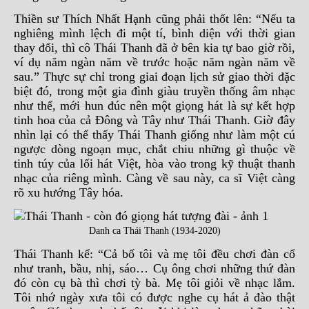
Thiền sư Thích Nhất Hạnh cũng phải thốt lên: “Nếu ta
nghiêng mình lệch đi một tí, bình diện với thời gian
thay đổi, thì cô Thái Thanh đã ở bên kia tự bao giờ rồi,
ví dụ năm ngàn năm về trước hoặc năm ngàn năm về
sau.” Thực sự chỉ trong giai đoạn lịch sử giao thời đặc
biệt đó, trong một gia đình giàu truyền thống âm nhạc
như thế, mới hun đúc nên một giọng hát là sự kết hợp
tinh hoa của cả Đông và Tây như Thái Thanh. Giờ đây
nhìn lại có thể thấy Thái Thanh giống như làm một cú
ngược dòng ngoạn mục, chắt chiu những gì thuộc về
tinh túy của lối hát Việt, hòa vào trong kỹ thuật thanh
nhạc của riêng mình. Càng về sau này, ca sĩ Việt càng
rõ xu hướng Tây hóa.
Danh ca Thái Thanh (1934-2020)
Thái Thanh kể: “Cả bố tôi và mẹ tôi đều chơi đàn cổ
như tranh, bầu, nhị, sáo… Cụ ông chơi những thứ đàn
đó còn cụ bà thì chơi tỳ bà. Mẹ tôi giỏi về nhạc lắm.
Tôi nhớ ngày xưa tôi có được nghe cụ hát ả đào thật