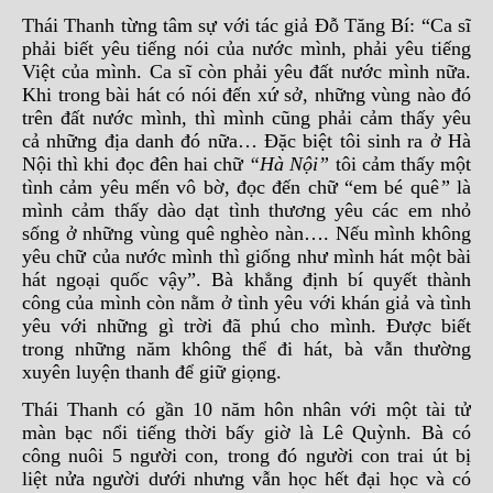
Thái Thanh từng tâm sự với tác giả Đỗ Tăng Bí: “Ca sĩ
phải biết yêu tiếng nói của nước mình, phải yêu tiếng
Việt của mình. Ca sĩ còn phải yêu đất nước mình nữa.
Khi trong bài hát có nói đến xứ sở, những vùng nào đó
trên đất nước mình, thì mình cũng phải cảm thấy yêu
cả những địa danh đó nữa… Đặc biệt tôi sinh ra ở Hà
Nội thì khi đọc đên hai chữ
“Hà Nội”
tôi cảm thấy một
tình cảm yêu mến vô bờ, đọc đến chữ “em bé quê
”
là
mình cảm thấy dào dạt tình thương yêu các em nhỏ
sống ở những vùng quê nghèo nàn…. Nếu mình không
yêu chữ của nước mình thì giống như mình hát một bài
hát ngoại quốc vậy”. Bà khẳng định bí quyết thành
công của mình còn nằm ở tình yêu với khán giả và tình
yêu với những gì trời đã phú cho mình. Được biết
trong những năm không thể đi hát, bà vẫn thường
xuyên luyện thanh để giữ giọng.
Thái Thanh có gần 10 năm hôn nhân với một tài tử
màn bạc nổi tiếng thời bấy giờ là Lê Quỳnh. Bà có
công nuôi 5 người con, trong đó người con trai út bị
liệt nửa người dưới nhưng vẫn học hết đại học và có