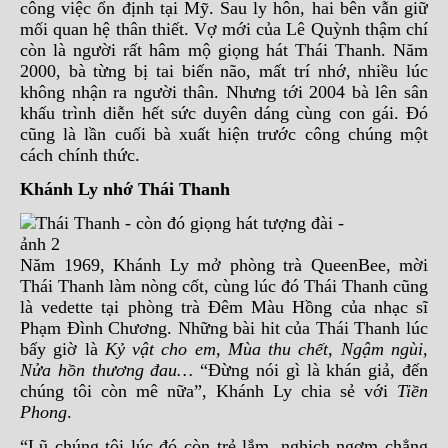
công việc ổn định tại Mỹ. Sau ly hôn, hai bên vẫn giữ
mối quan hệ thân thiết. Vợ mới của Lê Quỳnh thậm chí
còn là người rất hâm mộ giọng hát Thái Thanh. Năm
2000, bà từng bị tai biến não, mất trí nhớ, nhiều lúc
không nhận ra người thân. Nhưng tới 2004 bà lên sân
khấu trình diễn hết sức duyên dáng cùng con gái. Đó
cũng là lần cuối bà xuất hiện trước công chúng một
cách chính thức.
Khánh Ly nhớ Thái Thanh
Năm 1969, Khánh Ly mở phòng trà QueenBee, mời
Thái Thanh làm nòng cốt, cùng lúc đó Thái Thanh cũng
là vedette tại phòng trà Đêm Màu Hồng của nhạc sĩ
Phạm Đình Chương. Những bài hit của Thái Thanh lúc
bấy giờ là
Kỷ vật cho em, Mùa thu chết, Ngậm ngùi,
Nửa hồn thương đau…
“Đừng nói gì là khán giả, đến
chúng tôi còn mê nữa”, Khánh Ly chia sẻ với
Tiền
Phong
.
“Lũ chúng tôi lúc đó còn trẻ lắm, nghịch ngợm chẳng