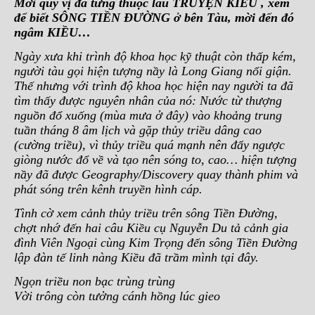
Mời quý vị
đã từng thuộc làu TRUYỆN KIỀU , xem
để biết SÔNG TIỀN ĐƯỜNG ở bên Tàu, mời đến đó
ngâm KIỀU…
Ngày xưa khi trình độ khoa học kỹ thuật còn thấp kém,
người tàu gọi hiện tượng nầy là Long Giang nổi giận.
Thế nhưng với trình độ khoa học hiện nay người ta đã
tìm thấy được nguyên nhân của nó: Nước từ thượng
nguồn đổ xuống (mùa mưa ở đây) vào khoảng trung
tuần tháng 8 âm lịch và gặp thủy triều dâng cao
(cường triều), vì thủy triều quá mạnh nên đẩy ngược
giòng nước đổ về và tạo nên sóng to, cao… hiện tượng
nầy đã được Geography/Discovery quay thành phim và
phát sóng trên kênh truyền hình cáp.
Tình cờ xem cảnh thủy triều trên sông Tiền Đường,
chợt nhớ đến hai câu Kiều cụ Nguyễn Du tả cảnh gia
đình Viên Ngoại cùng Kim Trọng đến sông Tiền Đường
lập đàn tế linh nàng Kiều đã trầm mình tại đây.
Ngọn triều non bạc trùng trùng
Vời trông còn tưởng cánh hồng lúc gieo