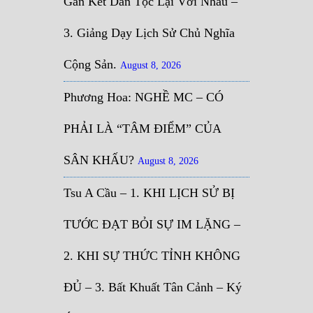
Gắn Kết Dân Tộc Lại Với Nhau –
3. Giảng Dạy Lịch Sử Chủ Nghĩa
Cộng Sản.
August 8, 2026
Phương Hoa: NGHỀ MC – CÓ
PHẢI LÀ “TÂM ĐIỂM” CỦA
SÂN KHẤU?
August 8, 2026
Tsu A Cầu – 1. KHI LỊCH SỬ BỊ
TƯỚC ĐẠT BỎI SỰ IM LẶNG –
2. KHI SỰ THỨC TỈNH KHÔNG
ĐỦ – 3. Bất Khuất Tân Cảnh – Ký