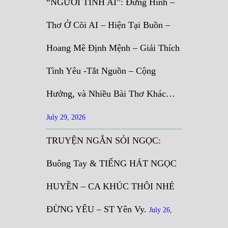
“NGƯỜI TÌNH AI”: Đứng Hình –
Thơ Ở Cõi AI – Hiện Tại Buồn –
Hoang Mê Định Mệnh – Giải Thích
Tình Yêu -Tắt Nguồn – Cộng
Hưởng, và Nhiều Bài Thơ Khác…
July 29, 2026
TRUYỆN NGẮN SỎI NGỌC:
Buông Tay & TIẾNG HÁT NGỌC
HUYỀN – CA KHÚC THÔI NHÉ
ĐỪNG YÊU – ST Yên Vy.
July 26,