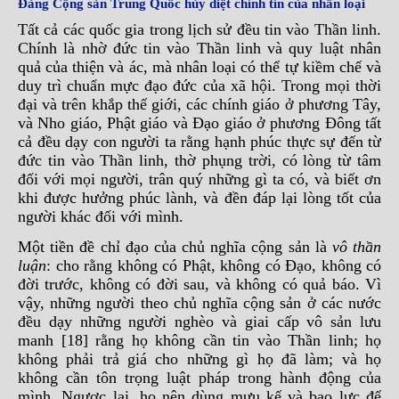
Đảng Cộng sản Trung Quốc hủy diệt chính tín của nhân loại
Tất cả các quốc gia trong lịch sử đều tin vào Thần linh.
Chính là nhờ đức tin vào Thần linh và quy luật nhân
quả của thiện và ác, mà nhân loại có thể tự kiềm chế và
duy trì chuẩn mực đạo đức của xã hội. Trong mọi thời
đại và trên khắp thế giới, các chính giáo ở phương Tây,
và Nho giáo, Phật giáo và Đạo giáo ở phương Đông tất
cả đều dạy con người ta rằng hạnh phúc thực sự đến từ
đức tin vào Thần linh, thờ phụng trời, có lòng từ tâm
đối với mọi người, trân quý những gì ta có, và biết ơn
khi được hưởng phúc lành, và đền đáp lại lòng tốt của
người khác đối với mình.
Một tiền đề chỉ đạo của chủ nghĩa cộng sản là
vô thần
luận
: cho rằng không có Phật, không có Đạo, không có
đời trước, không có đời sau, và không có quả báo. Vì
vậy, những người theo chủ nghĩa cộng sản ở các nước
đều dạy những người nghèo và giai cấp vô sản lưu
manh [18] rằng họ không cần tin vào Thần linh; họ
không phải trả giá cho những gì họ đã làm; và họ
không cần tôn trọng luật pháp trong hành động của
mình. Ngược lại, họ nên dùng mưu kế và bạo lực để