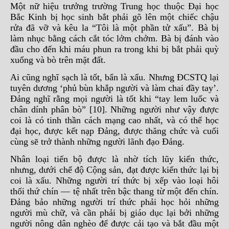
Một nữ hiệu trưởng trường Trung học thuộc Đại học
Bắc Kinh bị học sinh bắt phải gõ lên một chiếc chậu
rửa đã vỡ và kêu la “Tôi là một phần tử xấu”. Bà bị
làm nhục bằng cách cắt tóc lởm chởm. Bà bị đánh vào
đầu cho đến khi máu phun ra trong khi bị bắt phải quỳ
xuống và bò trên mặt đất.
Ai cũng nghĩ sạch là tốt, bẩn là xấu. Nhưng ĐCSTQ lại
tuyên dương ‘phủ bùn khắp người và làm chai đầy tay’.
Đảng nghĩ rằng mọi người là tốt khi “tay lem luốc và
chân dính phân bò” [10]. Những người như vậy được
coi là có tinh thần cách mạng cao nhất, và có thể học
đại học, được kết nạp Đảng, được thăng chức và cuối
cùng sẽ trở thành những người lãnh đạo Đảng.
Nhân loại tiến bộ được là nhờ tích lũy kiến thức,
nhưng, dưới chế độ Cộng sản, đạt được kiến thức lại bị
coi là xấu. Những người trí thức bị xếp vào loại hôi
thối thứ chín — tệ nhất trên bậc thang từ một đến chín.
Đảng bảo những người trí thức phải học hỏi những
người mù chữ, và cần phải bị giáo dục lại bởi những
người nông dân nghèo để được cải tạo và bắt đầu một