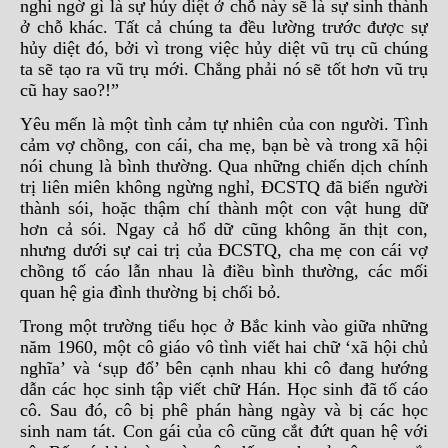
nghi ngờ gì là sự hủy diệt ở chỗ này sẽ là sự sinh thành
ở chỗ khác. Tất cả chúng ta đều lường trước được sự
hủy diệt đó, bởi vì trong việc hủy diệt vũ trụ cũ chúng
ta sẽ tạo ra vũ trụ mới. Chẳng phải nó sẽ tốt hơn vũ trụ
cũ hay sao?!”
Yêu mến là một tình cảm tự nhiên của con người. Tình
cảm vợ chồng, con cái, cha mẹ, bạn bè và trong xã hội
nói chung là bình thường. Qua những chiến dịch chính
trị liên miên không ngừng nghỉ, ĐCSTQ đã biến người
thành sói, hoặc thậm chí thành một con vật hung dữ
hơn cả sói. Ngay cả hổ dữ cũng không ăn thịt con,
nhưng dưới sự cai trị của ĐCSTQ, cha mẹ con cái vợ
chồng tố cáo lẫn nhau là điều bình thường, các mối
quan hệ gia đình thường bị chối bỏ.
Trong một trường tiểu học ở Bắc kinh vào giữa những
năm 1960, một cô giáo vô tình viết hai chữ ‘xã hội chủ
nghĩa’ và ‘sụp đổ’ bên cạnh nhau khi cô đang hướng
dẫn các học sinh tập viết chữ Hán. Học sinh đã tố cáo
cô. Sau đó, cô bị phê phán hàng ngày và bị các học
sinh nam tát. Con gái của cô cũng cắt đứt quan hệ với