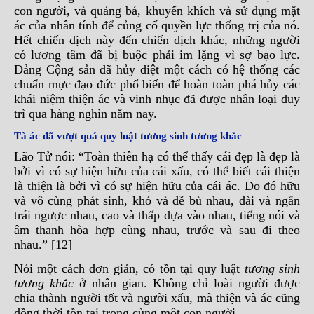
con người, và quảng bá, khuyến khích và sử dụng mặt
ác của nhân tính để củng cố quyền lực thống trị của nó.
Hết chiến dịch này đến chiến dịch khác, những người
có lương tâm đã bị buộc phải im lặng vì sợ bạo lực.
Đảng Cộng sản đã hủy diệt một cách có hệ thống các
chuẩn mực đạo đức phổ biến để hoàn toàn phá hủy các
khái niệm thiện ác và vinh nhục đã được nhân loại duy
trì qua hàng nghìn năm nay.
Tà ác đã vượt quá quy luật tương sinh tương khắc
Lão Tử nói: “Toàn thiên hạ có thể thấy cái đẹp là đẹp là
bởi vì có sự hiện hữu của cái xấu, có thể biết cái thiện
là thiện là bởi vì có sự hiện hữu của cái ác. Do đó hữu
và vô cùng phát sinh, khó và dễ bù nhau, dài và ngắn
trái ngược nhau, cao và thấp dựa vào nhau, tiếng nói và
âm thanh hòa hợp cùng nhau, trước và sau đi theo
nhau.” [12]
Nói một cách đơn giản, có tồn tại quy luật
tương sinh
tương khắc
ở nhân gian. Không chỉ loài người được
chia thành người tốt và người xấu, mà thiện và ác cũng
đồng thời tồn tại trong cùng một con người.