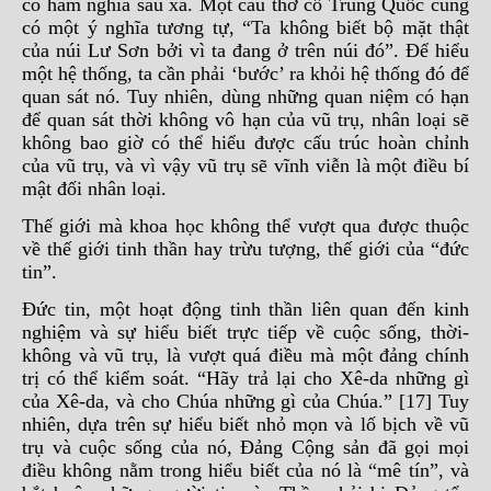
có hàm nghĩa sâu xa. Một câu thơ cổ Trung Quốc cũng
có một ý nghĩa tương tự, “Ta không biết bộ mặt thật
của núi Lư Sơn bởi vì ta đang ở trên núi đó”. Để hiểu
một hệ thống, ta cần phải ‘bước’ ra khỏi hệ thống đó để
quan sát nó. Tuy nhiên, dùng những quan niệm có hạn
để quan sát thời không vô hạn của vũ trụ, nhân loại sẽ
không bao giờ có thể hiểu được cấu trúc hoàn chỉnh
của vũ trụ, và vì vậy vũ trụ sẽ vĩnh viễn là một điều bí
mật đối nhân loại.
Thế giới mà khoa học không thể vượt qua được thuộc
về thế giới tinh thần hay trừu tượng, thế giới của “đức
tin”.
Đức tin, một hoạt động tinh thần liên quan đến kinh
nghiệm và sự hiểu biết trực tiếp về cuộc sống, thời-
không và vũ trụ, là vượt quá điều mà một đảng chính
trị có thể kiểm soát. “Hãy trả lại cho Xê-da những gì
của Xê-da, và cho Chúa những gì của Chúa.” [17] Tuy
nhiên, dựa trên sự hiểu biết nhỏ mọn và lố bịch về vũ
trụ và cuộc sống của nó, Đảng Cộng sản đã gọi mọi
điều không nằm trong hiểu biết của nó là “mê tín”, và