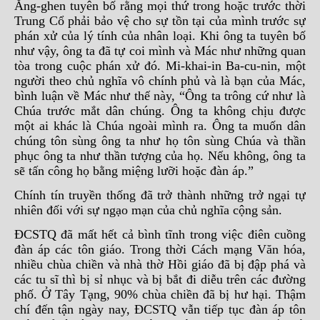
Ăng-ghen tuyên bố rằng mọi thứ trong hoặc trước thời
Trung Cổ phải bảo vệ cho sự tồn tại của mình trước sự
phán xử của lý tính của nhân loại. Khi ông ta tuyên bố
như vậy, ông ta đã tự coi mình và Mác như những quan
tòa trong cuộc phán xử đó. Mi-khai-in Ba-cu-nin, một
người theo chủ nghĩa vô chính phủ và là bạn của Mác,
bình luận về Mác như thế này, “Ông ta trông cứ như là
Chúa trước mắt dân chúng. Ông ta không chịu được
một ai khác là Chúa ngoài mình ra. Ông ta muốn dân
chúng tôn sùng ông ta như họ tôn sùng Chúa và thần
phục ông ta như thần tượng của họ. Nếu không, ông ta
sẽ tấn công họ bằng miệng lưỡi hoặc đàn áp.”
Chính tín truyền thống đã trở thành những trở ngại tự
nhiên đối với sự ngạo mạn của chủ nghĩa cộng sản.
ĐCSTQ đã mất hết cả bình tĩnh trong việc điên cuồng
đàn áp các tôn giáo. Trong thời Cách mạng Văn hóa,
nhiều chùa chiền và nhà thờ Hồi giáo đã bị đập phá và
các tu sĩ thì bị sỉ nhục và bị bắt đi diễu trên các đường
phố. Ở Tây Tạng, 90% chùa chiền đã bị hư hại. Thậm
chí đến tận ngày nay, ĐCSTQ vẫn tiếp tục đàn áp tôn