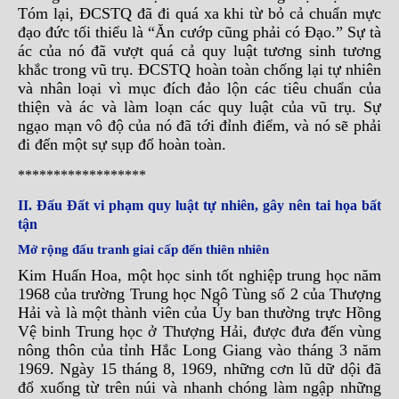
Tóm lại, ĐCSTQ đã đi quá xa khi từ bỏ cả chuẩn mực
đạo đức tối thiểu là “Ăn cướp cũng phải có Đạo.” Sự tà
ác của nó đã vượt quá cả quy luật tương sinh tương
khắc trong vũ trụ. ĐCSTQ hoàn toàn chống lại tự nhiên
và nhân loại vì mục đích đảo lộn các tiêu chuẩn của
thiện và ác và làm loạn các quy luật của vũ trụ. Sự
ngạo mạn vô độ của nó đã tới đỉnh điểm, và nó sẽ phải
đi đến một sự sụp đổ hoàn toàn.
******************
II. Đấu Đất vi phạm quy luật tự nhiên, gây nên tai họa bất
tận
Mở rộng đấu tranh giai cấp đến thiên nhiên
Kim Huấn Hoa, một học sinh tốt nghiệp trung học năm
1968 của trường Trung học Ngô Tùng số 2 của Thượng
Hải và là một thành viên của Ủy ban thường trực Hồng
Vệ binh Trung học ở Thượng Hải, được đưa đến vùng
nông thôn của tỉnh Hắc Long Giang vào tháng 3 năm
1969. Ngày 15 tháng 8, 1969, những cơn lũ dữ dội đã
đổ xuống từ trên núi và nhanh chóng làm ngập những