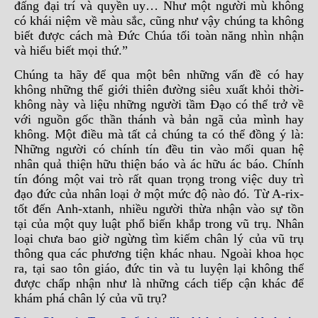
đấng đại trí và quyền uy… Như một người mù không
có khái niệm về màu sắc, cũng như vậy chúng ta không
biết được cách mà Đức Chúa tối toàn năng nhìn nhận
và hiểu biết mọi thứ.”
Chúng ta hãy để qua một bên những vấn đề có hay
không những thế giới thiên đường siêu xuất khỏi thời-
không này và liệu những người tầm Đạo có thể trở về
với nguồn gốc thần thánh và bản ngã của mình hay
không. Một điều mà tất cả chúng ta có thể đồng ý là:
Những người có chính tín đều tin vào mối quan hệ
nhân quả thiện hữu thiện báo và ác hữu ác báo. Chính
tín đóng một vai trò rất quan trọng trong việc duy trì
đạo đức của nhân loại ở một mức độ nào đó. Từ A-rix-
tốt đến Anh-xtanh, nhiều người thừa nhận vào sự tồn
tại của một quy luật phổ biến khắp trong vũ trụ. Nhân
loại chưa bao giờ ngừng tìm kiếm chân lý của vũ trụ
thông qua các phương tiện khác nhau. Ngoài khoa học
ra, tại sao tôn giáo, đức tin và tu luyện lại không thể
được chấp nhận như là những cách tiếp cận khác để
khám phá chân lý của vũ trụ?