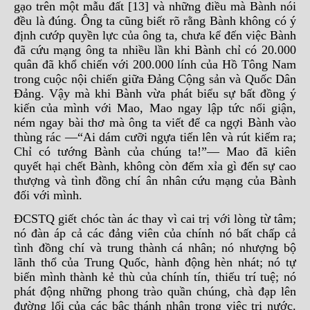
gạo trên một mẫu đất [13] và những điều mà Bành nói
đều là đúng. Ông ta cũng biết rõ rằng Bành không có ý
định cướp quyền lực của ông ta, chưa kể đến việc Bành
đã cứu mạng ông ta nhiều lần khi Bành chỉ có 20.000
quân đã khổ chiến với 200.000 lính của Hồ Tông Nam
trong cuộc nội chiến giữa Đảng Cộng sản và Quốc Dân
Đảng. Vậy mà khi Bành vừa phát biểu sự bất đồng ý
kiến của mình với Mao, Mao ngay lập tức nổi giận,
ném ngay bài thơ mà ông ta viết để ca ngợi Bành vào
thùng rác —“Ai dám cưỡi ngựa tiến lên và rút kiếm ra;
Chỉ có tướng Bành của chúng ta!”— Mao đã kiên
quyết hại chết Bành, không còn đếm xỉa gì đến sự cao
thượng và tình đồng chí ân nhân cứu mạng của Bành
đối với mình.
ĐCSTQ giết chóc tàn ác thay vì cai trị với lòng từ tâm;
nó đàn áp cả các đảng viên của chính nó bất chấp cả
tình đồng chí và trung thành cá nhân; nó nhượng bộ
lãnh thổ của Trung Quốc, hành động hèn nhát; nó tự
biến mình thành kẻ thù của chính tín, thiếu trí tuệ; nó
phát động những phong trào quần chúng, chà đạp lên
đường lối của các bậc thánh nhân trong việc trị nước.