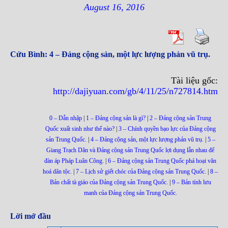
August 16, 2016
Cửu Bình: 4 – Đảng cộng sản, một lực lượng phản vũ trụ.
Tài liệu gốc:
http://dajiyuan.com/gb/4/11/25/n727814.htm
0 – Dẫn nhập
|
1 – Đảng cộng sản là gì?
|
2 – Đảng cộng sản Trung
Quốc xuất sinh như thế nào?
|
3 – Chính quyền bạo lực của Đảng cộng
sản Trung Quốc.
|
4 – Đảng cộng sản, một lực lượng phản vũ trụ.
|
5 –
Giang Trạch Dân và Đảng cộng sản Trung Quốc lợi dụng lẫn nhau để
đàn áp Pháp Luân Công.
|
6 – Đảng cộng sản Trung Quốc phá hoại văn
hoá dân tộc.
|
7 – Lịch sử giết chóc của Đảng cộng sản Trung Quốc.
|
8 –
Bản chất tà giáo của Đảng cộng sản Trung Quốc.
|
9 – Bản tính lưu
manh của Đảng cộng sản Trung Quốc.
Lời mở đầu