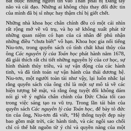
bắt buộc những người tin vào Thần phải bị Đảng tẩy
não và cải đạo. Những ai không chịu thay đổi đức tin
của mình đã bị sỉ nhục hay thậm chí bị giết chết.
Những nhà khoa học chân chính đều có một cái nhìn
rất rộng mở về vũ trụ, và họ sẽ không xuất phát từ
những quan niệm có hạn của cá nhân để phủ nhận
những điều “chưa biết” vô hạn. Khoa học gia nổi tiếng
Niu-tơn, trong quyển sách có tính chất khai thủy của
ông
Các nguyên lý của Toán học
phát hành năm 1678,
đã giải thích rất chi tiết những nguyên lý của cơ học, sự
hình thành thủy triều, và sự vận động của các hành
tinh, và đã tính toán sự vận hành của thái dương hệ.
Niu-tơn, một người toàn tài như vậy, lại luôn nhắc lại
rằng quyển sách của ông chỉ là một sự mô tả về các
hiện tượng bề mặt, và rằng ông tuyệt đối không dám
nói gì về ý nghĩa chân chính của Đức Chúa tối cao
trong việc sáng tạo ra vũ trụ. Trong lần tái bản của
quyển sách
Các nguyên lý của Toán học
, để bày tỏ đức
tin của ông, Niu-tơn đã viết, “Hệ thống tuyệt đẹp này
bao gồm mặt trời, các hành tinh, và các ngôi sao chổi
chỉ có thể bắt nguồn từ ý chỉ và quyền năng của một