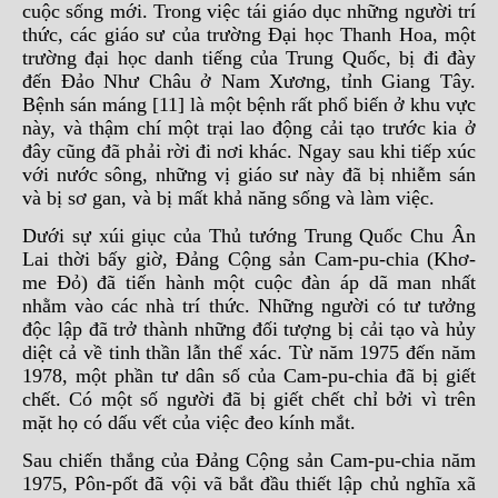
cuộc sống mới. Trong việc tái giáo dục những người trí
thức, các giáo sư của trường Đại học Thanh Hoa, một
trường đại học danh tiếng của Trung Quốc, bị đi đày
đến Đảo Như Châu ở Nam Xương, tỉnh Giang Tây.
Bệnh sán máng [11] là một bệnh rất phổ biến ở khu vực
này, và thậm chí một trại lao động cải tạo trước kia ở
đây cũng đã phải rời đi nơi khác. Ngay sau khi tiếp xúc
với nước sông, những vị giáo sư này đã bị nhiễm sán
và bị sơ gan, và bị mất khả năng sống và làm việc.
Dưới sự xúi giục của Thủ tướng Trung Quốc Chu Ân
Lai thời bấy giờ, Đảng Cộng sản Cam-pu-chia (Khơ-
me Đỏ) đã tiến hành một cuộc đàn áp dã man nhất
nhằm vào các nhà trí thức. Những người có tư tưởng
độc lập đã trở thành những đối tượng bị cải tạo và hủy
diệt cả về tinh thần lẫn thể xác. Từ năm 1975 đến năm
1978, một phần tư dân số của Cam-pu-chia đã bị giết
chết. Có một số người đã bị giết chết chỉ bởi vì trên
mặt họ có dấu vết của việc đeo kính mắt.
Sau chiến thắng của Đảng Cộng sản Cam-pu-chia năm
1975, Pôn-pốt đã vội vã bắt đầu thiết lập chủ nghĩa xã