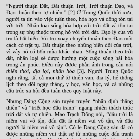
”Người thuận Đất, Đất thuận Trời, Trời thuận Đạo, và
Đạo thuận theo tự nhiên.” [2] Ở Trung Quốc thời xưa,
người ta tin vào việc tuân theo, hòa hợp và đồng tồn tại
với trời. Nhân loại sống hòa hợp với trời đất và tồn tại
trong sự phụ thuộc tương hỗ với trời đất. Đạo lý của vũ
trụ là bất biến. Vũ trụ xoay chuyển thuận theo Đạo một
cách có trật tự. Đất thuận theo những biến đổi của trời,
vì vậy nó có bốn mùa khác nhau. Sống thuận theo trời
đất, nhân loại sẽ được hưởng một cuộc sống hài hòa
trong ân phúc. Điều này được phản ánh trong câu nói
thiên thời, địa lợi, nhân hòa
[3]. Người Trung Quốc
nghĩ rằng, tất cả mọi thứ từ thiên văn, địa lý, hệ thống
lịch theo dõi ngày tháng, y học, văn học, và cả những
cấu trúc xã hội đều tuân theo quy luật này.
Nhưng Đảng Cộng sản tuyên truyền “nhân định thắng
thiên” và “triết học đấu tranh” ngang nhiên thách thức
trời đất và tự nhiên. Mao Trạch Đông nói, “đấu trời là
niềm vui vô tận, đấu đất là niềm vui vô tận, và đấu
người là niềm vui vô tận”. Có lẽ Đảng Cộng sản đã có
được những niềm vui thật sự từ những cuộc đấu tranh