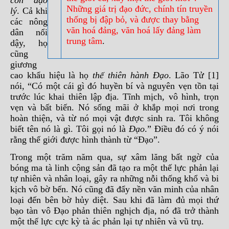
còn đạo
Những giá trị đạo đức, chính tín truyền
lý
. Cả khi
thống bị đập bỏ, và được thay bằng
các nông
văn hoá đảng, văn hoá lấy đảng làm
dân nổi
trung tâm
.
dậy, họ
cũng
giương
cao khẩu hiệu là họ
thế thiên hành Đạo
. Lão Tử [1]
nói, “Có một cái gì đó huyền bí và nguyên vẹn tồn tại
trước lúc khai thiên lập địa. Tĩnh mịch, vô hình, trọn
vẹn và bất biến. Nó sống mãi ở khắp mọi nơi trong
hoàn thiện, và từ nó mọi vật được sinh ra. Tôi không
biết tên nó là gì. Tôi gọi nó là
Đạo
.” Điều đó có ý nói
rằng thế giới được hình thành từ “Đạo”.
Trong một trăm năm qua, sự xâm lăng bất ngờ của
bóng ma tà linh cộng sản đã tạo ra một thế lực phản lại
tự nhiên và nhân loại, gây ra những nỗi thống khổ và bi
kịch vô bờ bến. Nó cũng đã đẩy nền văn minh của nhân
loại đến bên bờ hủy diệt. Sau khi đã làm đủ mọi thứ
bạo tàn vô Đạo phản thiên nghịch địa, nó đã trở thành
một thế lực cực kỳ tà ác phản lại tự nhiên và vũ trụ.