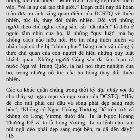
những điều tất nhiên”. Mao Trạch Đông tiếp theo thêm
vào, “và là sự cải tạo thế giới.” Đoạn cuối này đã hoàn
toàn đưa ra ánh sáng quan điểm của ĐCSTQ về thiên
nhiên, tức là, thay đổi thiên nhiên. Đối với những
người theo chủ nghĩa cộng sản, cái “tất nhiên” là điều ở
ngoài tầm nhìn của họ, là những “quy luật” mà họ
không cách nào hiểu nổi. Họ tin rằng thiên nhiên và
nhân loại có thể bị “chinh phục” bằng cách vận động ý
thức chủ quan của con người để hiểu những quy luật
khách quan. Những người Cộng sản đã làm loạn cả
nước Nga và Trung Quốc, là hai nơi thực nghiệm của
họ, trong những nỗ lực của họ hòng thay đổi thiên
nhiên.
Các ca khúc quần chúng trong thời kỳ
đại nhảy vọt
đã
cho thấy sự ngạo mạn và ngu xuẩn của ĐCSTQ: “Hãy
để cho núi phải cúi đầu và sông phải dẹp sang một
bên”; “Không có Ngọc Hoàng Thượng Đế trên trời và
không có Long Vương dưới đất. Ta là Ngọc Hoàng
Thượng Đế và ta là Long Vương. Ta ra lệnh cho tam
núi ngũ đèo phải dẹp sang một bên, ta đã đến đây!”
[15]