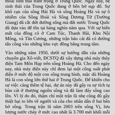
thoái sinh thái trầm trọng ở Trung Quốc. Ngày nay, hệ
sinh thái của Trung Quốc đang ở bên bờ sụp đổ. Sự
khô cạn của sông Hải Hà và sông Hoàng Hà và sự ô
nhiễm của Sông Hoài và Sông Dương Tử (Trường
Giang) đã cắt đứt đường sống mà đất nước Trung Quốc
đã dựa vào để tồn tại hàng nghìn năm qua. Với sự biến
mất của đồng cỏ ở Cam Túc, Thanh Hải, Khu Nội
Mông, và Tân Cương, những trận bão cát đã có đường
tấn công vào những khu vực đồng bằng trung tâm.
Vào những năm 1950, dưới sự hướng dẫn của những
chuyên gia Xô-viết, ĐCSTQ đã xây dựng nhà máy thủy
điện Tam Môn Hạp trên sông Hoàng Hà. Cho đến ngày
nay, nhà máy điện này chỉ đem lại một công suất phát
điện ở mức độ một con sông trung bình, mặc dù Hoàng
Hà là con sông lớn thứ hai ở Trung Quốc. Để khiến cho
sự việc càng thêm tệ hại, dự án này đã gây ra sự tích tụ
bùn cát ở thượng nguồn sông và đã làm đáy sông cao
lên. Vì lý do đó, thậm chí một trận lũ nhẹ cũng đủ gây
thiệt hại to lớn về người và của cho nhân dân ở hai bên
bờ sông. Trong trận lũ năm 2003 trên sông Vị, lưu
lượng nước chảy ở mức cao nhất là 3.700 mét khối mỗi