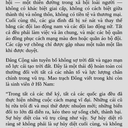
hội — một thiên đường trong xã hội loài người —
không có khác biệt giai cấp, không có cách biệt giữa
thành thị và nông thôn, không có tiền tệ và thương mại.
Cuối cùng thì, các gia đình đã bị xé nát và thay thế
bằng các đội lao động nam và các đội lao động nữ. Tất
cả đều phải làm việc và ăn chung, và mặc các bộ quần
áo đồng phục cách mạng màu đen hoặc quần áo bộ đội.
Các cặp vợ chồng chỉ được gặp nhau một tuần một lần
khi được duyệt.
Đảng Cộng sản tuyên bố không sợ trời đất và ngạo mạn
nỗ lực cải tạo trời đất. Đây là một thái độ hoàn toàn coi
thường đối với tất cả các nhân tố và lực lượng chân
chính trong vũ trụ. Mao trạch Đông viết trong khi còn
là sinh viên ở Hồ Nam:
“Trong tất cả các thế kỷ, tất cả các quốc gia đều đã
thực hiện những cuộc cách mạng vĩ đại. Những cái cũ
bị rửa trôi đi và mọi thứ được nhuộm mới; những biến
đổi to lớn đã diễn ra, kéo theo sự sống chết, thành bại.
Sự hủy diệt của vũ trụ cũng như vậy. Sự hủy diệt rõ
ràng sẽ không phải là sự hủy diệt cuối cùng, và không