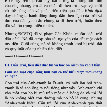
Rõ ràng, trên địa cầu này, đất là mẹ, là những đức tính
của nhẹ nhàng, êm ái và nhẫn đi theo trời, vạn vật mới
có thể sống còn và phát triển trên quả đất.
Kinh dịch
dạy chúng ta hành động đúng đắn theo đạo của trời và
đức của đất, yêu cầu chúng ta đi theo trời, thuận theo
đất và tôn trọng thiên nhiên.
Nhưng ĐCSTQ đã vi phạm Càn Khôn, muốn “đấu trời
đấu đất”. Nó đã cướp phá tài nguyên của đất một cách
tùy tiện. Cuối cùng, nó sẽ không tránh khỏi bị trời, đất
và quy luật của tự nhiên tiêu diệt.
******************
III. Đấu Trời, tiêu diệt đức tin và bác bỏ niềm tin vào Thần
Làm sao một cuộc sống hữu hạn có thể hiểu được thời-không
vô hạn?
Con trai của Anh-xtanh là Ét-uốt, có một lần hỏi Anh-
xtanh là vì sao ông ta nổi tiếng như vậy. Anh-xtanh chỉ
vào một con bọ bị mù trên một quả bóng da và trả lời
là nó không biết con đường mà nó bò là cong, nhưng
“Anh-xtanh biết”. Câu trả lời của Anh-xtanh quả thật