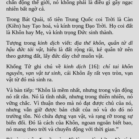
chấn động thế giới, nó không phải là điều gì gây ngạc
nhiên bất ngờ cả.
Trong Bát Quái, tổ tiên Trung Quốc coi Trời là Càn
(Kiền) hay Tạo hoá, và kính trọng Đạo Trời. Họ coi đất
là Khôn hay Mẹ, và kính trọng Đức sinh thành.
Tượng trong
kinh dịch
viết:
địa thế khôn, quân tử dĩ
hậu đức tải vật
, hiểu là đất rộng rãi, kẻ quân tử nên
theo gương đất, lấy đức dày chở muôn vật.
Khổng Tử ghi chú về
kinh dịch
[16]:
chí tai khôn
nguyên, vạn vật tư sinh
, cái Khôn ấy rất vẹn tròn, vạn
vật từ đó mà sinh ra.
Và bàn tiếp: “Khôn là mềm nhất, nhưng trong vận động
nó rất rắn. Nó là tĩnh nhất, nhưng trong thiên nhiên, nó
vững chắc. Vì thuận theo mà nó đạt được chủ của nó,
nhưng vẫn giữ được bản chất của nó và do đó nó
trường tồn. Nó chứa đựng vạn vật, và rạng rỡ trong sự
biến đổi. Đó là cách của Khôn, ngoan ngoãn biết bao,
nó mang theo trời và chuyển động với thời gian.”