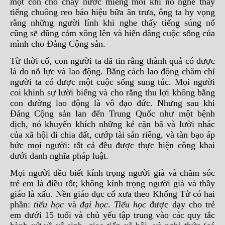
một con chó chảy nước miếng mỗi khi nó nghe thấy
tiếng chuông reo báo hiệu bữa ăn trưa, ông ta hy vọng
rằng những người lính khi nghe thấy tiếng súng nổ
cũng sẽ dũng cảm xông lên và hiến dâng cuộc sống của
mình cho Đảng Cộng sản.
Từ thời cổ, con người ta đã tin rằng thành quả có được
là do nỗ lực và lao động. Bằng cách lao động chăm chỉ
người ta có được một cuộc sống sung túc. Mọi người
coi khinh sự lười biếng và cho rằng thu lợi không bằng
con đường lao động là vô đạo đức. Nhưng sau khi
Đảng Cộng sản lan đến Trung Quốc như một bệnh
dịch, nó khuyến khích những kẻ cặn bã và lười nhác
của xã hội đi chia đất, cướp tài sản riêng, và tàn bạo áp
bức mọi người: tất cả đều được thực hiện công khai
dưới danh nghĩa pháp luật.
Mọi người đều biết kính trọng người già và chăm sóc
trẻ em là điều tốt; không kính trọng người già và thầy
giáo là xấu. Nền giáo dục cổ xưa theo Khổng Tử có hai
phần:
tiểu học
và
đại học
.
Tiểu học
được dạy cho trẻ
em dưới 15 tuổi và chủ yếu tập trung vào các quy tắc