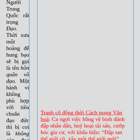
Người
Trung
Quốc rất
trọng
Đạo
.
Thời xưa
một
hoàng đế
hung bạo
sẽ bị gọi
là tên
hôn
quân vô
đạo
. Một
hành vi
không
phù hợp
với tiêu
Tranh cổ động thời Cách mạng Văn
chuẩn
hoá
: Ca ngợi việc hồng vệ binh đánh
đạo đức
đập nhân dân, huỷ hoại tài sản, cướp
thì bị coi
bóc gia cư, với khẩu hiệu: “Đập tan
là
không
thế giới cũ, xây một thế giới mới”.