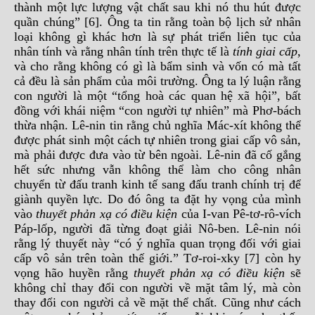
thành một lực lượng vật chất sau khi nó thu hút được
quần chúng” [6]. Ông ta tin rằng toàn bộ lịch sử nhân
loại không gì khác hơn là sự phát triển liên tục của
nhân tính và rằng nhân tính trên thực tế là
tính giai cấp
,
và cho rằng không có gì là bẩm sinh và vốn có mà tất
cả đều là sản phẩm của môi trường. Ông ta lý luận rằng
con người là một “tổng hoà các quan hệ xã hội”, bất
đồng với khái niệm “con người tự nhiên” mà Phơ-bách
thừa nhận. Lê-nin tin rằng chủ nghĩa Mác-xít không thể
được phát sinh một cách tự nhiên trong giai cấp vô sản,
mà phải được đưa vào từ bên ngoài. Lê-nin đã cố gắng
hết sức nhưng vẫn không thể làm cho công nhân
chuyển từ đấu tranh kinh tế sang đấu tranh chính trị để
giành quyền lực. Do đó ông ta đặt hy vọng của mình
vào
thuyết phản xạ có điều kiện
của I-van Pê-tơ-rô-vích
Páp-lốp, người đã từng đoạt giải Nô-ben. Lê-nin nói
rằng lý thuyết này “có ý nghĩa quan trọng đối với giai
cấp vô sản trên toàn thế giới.” Tơ-roi-xky [7] còn hy
vọng hão huyền rằng
thuyết phản xạ có điều kiện
sẽ
không chỉ thay đổi con người về mặt tâm lý, mà còn
thay đổi con người cả về mặt thể chất. Cũng như cách