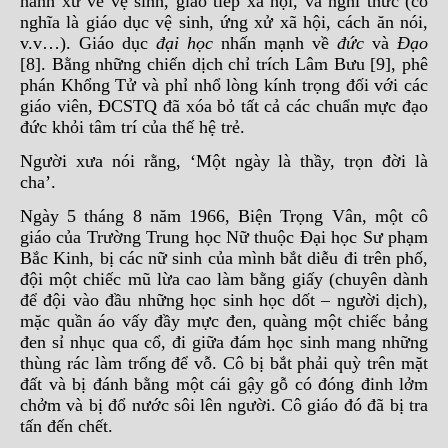
hành xử về vệ sinh, giao tiếp xã hội, và nghi thức (có
nghĩa là giáo dục vệ sinh, ứng xử xã hội, cách ăn nói,
v.v…). Giáo dục
đại học
nhấn mạnh về
đức
và
Đạo
[8]. Bằng những chiến dịch chỉ trích Lâm Bưu [9], phê
phán Khổng Tử và phỉ nhổ lòng kính trọng đối với các
giáo viên, ĐCSTQ đã xóa bỏ tất cả các chuẩn mực đạo
đức khỏi tâm trí của thế hệ trẻ.
Người xưa nói rằng, ‘Một ngày là thầy, trọn đời là
cha’.
Ngày 5 tháng 8 năm 1966, Biện Trọng Vân, một cô
giáo của Trường Trung học Nữ thuộc Đại học Sư phạm
Bắc Kinh, bị các nữ sinh của mình bắt diễu đi trên phố,
đội một chiếc mũ lừa cao làm bằng giấy (chuyên dành
để đội vào đầu những học sinh học dốt – người dịch),
mặc quần áo vấy đầy mực đen, quàng một chiếc bảng
đen sỉ nhục qua cổ, đi giữa đám học sinh mang những
thùng rác làm trống để vỗ. Cô bị bắt phải quỳ trên mặt
đất và bị đánh bằng một cái gậy gỗ có đóng đinh lởm
chởm và bị đổ nước sôi lên người. Cô giáo đó đã bị tra
tấn đến chết.