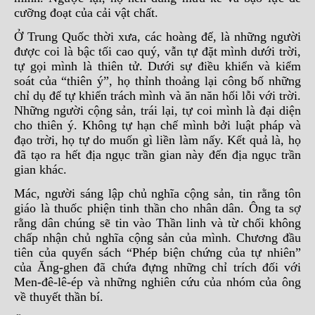
cưỡng đoạt của cải vật chất.
Ở Trung Quốc thời xưa, các hoàng đế, là những người
được coi là bậc tối cao quý, vẫn tự đặt mình dưới trời,
tự gọi mình là thiên tử. Dưới sự điều khiển và kiểm
soát của “thiên ý”, họ thỉnh thoảng lại công bố những
chỉ dụ để tự khiển trách mình và ăn năn hối lỗi với trời.
Những người cộng sản, trái lại, tự coi mình là đại diện
cho thiên ý. Không tự hạn chế mình bởi luật pháp và
đạo trời, họ tự do muốn gì liền làm nấy. Kết quả là, họ
đã tạo ra hết địa ngục trần gian này đến địa ngục trần
gian khác.
Mác, người sáng lập chủ nghĩa cộng sản, tin rằng tôn
giáo là thuốc phiện tinh thần cho nhân dân. Ông ta sợ
rằng dân chúng sẽ tin vào Thần linh và từ chối không
chấp nhận chủ nghĩa cộng sản của mình. Chương đầu
tiên của quyển sách “Phép biện chứng của tự nhiên”
của Ăng-ghen đã chứa đựng những chỉ trích đối với
Men-đê-lê-ép và những nghiên cứu của nhóm của ông
về thuyết thần bí.