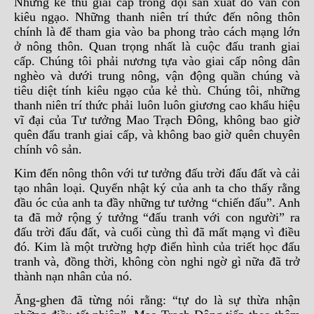
Những kẻ thù giai cấp trong đội sản xuất đó vẫn còn
kiêu ngạo. Những thanh niên trí thức đến nông thôn
chính là để tham gia vào ba phong trào cách mạng lớn
ở nông thôn. Quan trọng nhất là cuộc đấu tranh giai
cấp. Chúng tôi phải nương tựa vào giai cấp nông dân
nghèo và dưới trung nông, vận động quần chúng và
tiêu diệt tính kiêu ngạo của kẻ thù. Chúng tôi, những
thanh niên trí thức phải luôn luôn giương cao khẩu hiệu
vĩ đại của Tư tưởng Mao Trạch Đông, không bao giờ
quên đấu tranh giai cấp, và không bao giờ quên chuyên
chính vô sản.
Kim đến nông thôn với tư tưởng đấu trời đấu đất và cải
tạo nhân loại. Quyển nhật ký của anh ta cho thấy rằng
đầu óc của anh ta đầy những tư tưởng “chiến đấu”. Anh
ta đã mở rộng ý tưởng “đấu tranh với con người” ra
đấu trời đấu đất, và cuối cùng thì đã mất mạng vì điều
đó. Kim là một trường hợp điển hình của triết học đấu
tranh và, đồng thời, không còn nghi ngờ gì nữa đã trở
thành nạn nhân của nó.
Ăng-ghen đã từng nói rằng: “tự do là sự thừa nhận