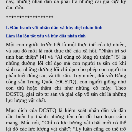
này, nhưng nhân dân đã phải trả những cái giá cực kỳ
đau đớn.
******************
I. Đấu tranh với nhân dân và hủy diệt nhân tính
Làm lẫn lộn tốt xấu và hủy diệt nhân tính
Một con người trước hết là một thực thể của tự nhiên,
và sau đó mới là một thực thể của xã hội. “Nhân tri sơ
tính bản thiện” [4] và “Ai cũng có lòng từ thiện” [5] là
những đường lối chỉ đạo mà con người ta sẵn có khi
sinh ra, những đường lối chỉ đạo cho phép con người ta
phân biệt đúng sai, và tốt xấu. Tuy nhiên, đối với Đảng
cộng sản Trung Quốc (ĐCSTQ), con người giống như
con thú hoặc thậm chí như những cỗ máy. Theo
ĐCSTQ, giai cấp tư sản và giai cấp vô sản chỉ là những
lực lượng vật chất.
Mục đích của ĐCSTQ là kiểm soát nhân dân và dần
dần biến họ thành những tên côn đồ bạo loạn cách
mạng. Mác nói, “Chỉ có lực lượng vật chất mới có thể
lật đổ các lực lượng vật chất”; “Lý luận cũng có thể trở