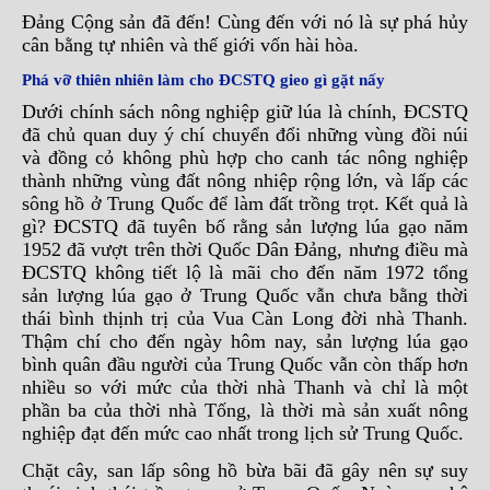
Đảng Cộng sản đã đến! Cùng đến với nó là sự phá hủy
cân bằng tự nhiên và thế giới vốn hài hòa.
Phá vỡ thiên nhiên làm cho ĐCSTQ gieo gì gặt nấy
Dưới chính sách nông nghiệp giữ lúa là chính, ĐCSTQ
đã chủ quan duy ý chí chuyển đổi những vùng đồi núi
và đồng cỏ không phù hợp cho canh tác nông nghiệp
thành những vùng đất nông nhiệp rộng lớn, và lấp các
sông hồ ở Trung Quốc để làm đất trồng trọt. Kết quả là
gì? ĐCSTQ đã tuyên bố rằng sản lượng lúa gạo năm
1952 đã vượt trên thời Quốc Dân Đảng, nhưng điều mà
ĐCSTQ không tiết lộ là mãi cho đến năm 1972 tổng
sản lượng lúa gạo ở Trung Quốc vẫn chưa bằng thời
thái bình thịnh trị của Vua Càn Long đời nhà Thanh.
Thậm chí cho đến ngày hôm nay, sản lượng lúa gạo
bình quân đầu người của Trung Quốc vẫn còn thấp hơn
nhiều so với mức của thời nhà Thanh và chỉ là một
phần ba của thời nhà Tống, là thời mà sản xuất nông
nghiệp đạt đến mức cao nhất trong lịch sử Trung Quốc.
Chặt cây, san lấp sông hồ bừa bãi đã gây nên sự suy