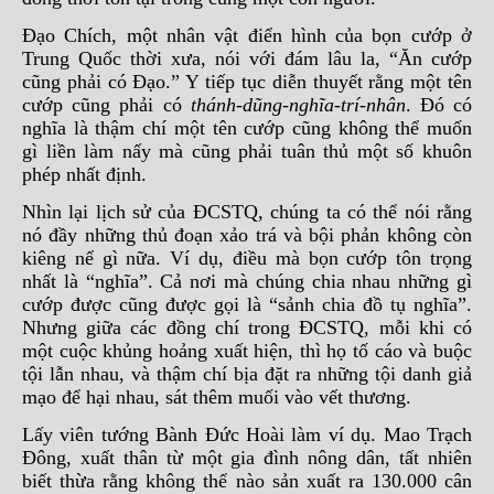
Đạo Chích, một nhân vật điển hình của bọn cướp ở
Trung Quốc thời xưa, nói với đám lâu la, “Ăn cướp
cũng phải có Đạo.” Y tiếp tục diễn thuyết rằng một tên
cướp cũng phải có
thánh-dũng-nghĩa-trí-nhân
. Đó có
nghĩa là thậm chí một tên cướp cũng không thể muốn
gì liền làm nấy mà cũng phải tuân thủ một số khuôn
phép nhất định.
Nhìn lại lịch sử của ĐCSTQ, chúng ta có thể nói rằng
nó đầy những thủ đoạn xảo trá và bội phản không còn
kiêng nể gì nữa. Ví dụ, điều mà bọn cướp tôn trọng
nhất là “nghĩa”. Cả nơi mà chúng chia nhau những gì
cướp được cũng được gọi là “sảnh chia đồ tụ nghĩa”.
Nhưng giữa các đồng chí trong ĐCSTQ, mỗi khi có
một cuộc khủng hoảng xuất hiện, thì họ tố cáo và buộc
tội lẫn nhau, và thậm chí bịa đặt ra những tội danh giả
mạo để hại nhau, sát thêm muối vào vết thương.
Lấy viên tướng Bành Đức Hoài làm ví dụ. Mao Trạch
Đông, xuất thân từ một gia đình nông dân, tất nhiên
biết thừa rằng không thể nào sản xuất ra 130.000 cân