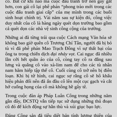
cô. Bất cứ khi nào mà cuộc đấu tranh trở nên gay gắt
hơn, con gái cô lại phê phán “phong trào mới trong các
cuộc đấu tranh giai cấp” của mẹ mình trong các buổi
sinh hoạt chính trị. Vài năm sau sự kiện đó, công việc
duy nhất của cô là hàng ngày quét dọn trường bao gồm
cả quét dọn các nhà vệ sinh công cộng của trường.
Những ai đã từng trải qua cuộc Cách mạng Văn hóa sẽ
không bao giờ quên cô Trương Chí Tân, người đã bị bỏ
tù vì đã phê phán Mao Trạch Đông vì sự thất bại của
ông ta trong chiến dịch
đại nhảy vọt
. Cai ngục đã nhiều
lần cởi hết quần áo của cô, còng tay cô ra đằng sau
lưng và quẳng cô vào xà-lim nam để cho các tù nhân
nam hãm hiếp tập thể cô. Cuối cùng cô trở nên bị điên
loạn. Khi bị tử hình, cai ngục sợ rằng cô sẽ hô khẩu
hiệu phản đối nên đã ấn đầu cô lên một cục gạch và cắt
hở cuống họng của cô mà không hề gây tê.
Trong cuộc đàn áp Pháp Luân Công trong những năm
gần đây, ĐCSTQ vẫn tiếp tục sử dụng những thủ đoạn
cũ đó để kích động sự hằn thù và xúi giục bạo lực.
Đảng Cộng sản đã tiêu diệt bản tính lương thiện của