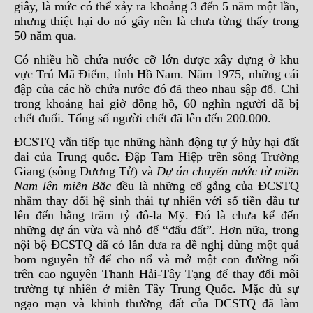
giây, là mức có thể xảy ra khoảng 3 đến 5 năm một lần,
nhưng thiệt hại do nó gây nên là chưa từng thấy trong
50 năm qua.
Có nhiều hồ chứa nước cỡ lớn được xây dựng ở khu
vực Trú Mã Điếm, tỉnh Hồ Nam. Năm 1975, những cái
đập của các hồ chứa nước đó đã theo nhau sập đổ. Chỉ
trong khoảng hai giờ đồng hồ, 60 nghìn người đã bị
chết đuối. Tổng số người chết đã lên đến 200.000.
ĐCSTQ vẫn tiếp tục những hành động tự ý hủy hại đất
đai của Trung quốc. Đập Tam Hiệp trên sông Trường
Giang (sông Dương Tử) và
Dự án chuyển nước từ miền
Nam lên miền Bắc
đều là những cố gắng của ĐCSTQ
nhằm thay đổi hệ sinh thái tự nhiên với số tiền đầu tư
lên đến hằng trăm tỷ đô-la Mỹ. Đó là chưa kể đến
những dự án vừa và nhỏ để “đấu đất”. Hơn nữa, trong
nội bộ ĐCSTQ đã có lần đưa ra đề nghị dùng một quả
bom nguyên tử để cho nổ và mở một con đường nối
trên cao nguyên Thanh Hải-Tây Tạng để thay đổi môi
trường tự nhiên ở miền Tây Trung Quốc. Mặc dù sự
ngạo mạn và khinh thường đất của ĐCSTQ đã làm