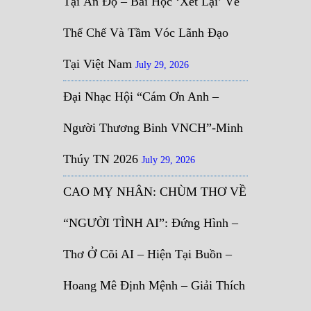
Tại Ấn Độ – Bài Học ‘Xét Lại’ Về
Thể Chế Và Tầm Vóc Lãnh Đạo
Tại Việt Nam
July 29, 2026
Đại Nhạc Hội “Cám Ơn Anh –
Người Thương Binh VNCH”-Minh
Thúy TN 2026
July 29, 2026
CAO MỴ NHÂN: CHÙM THƠ VỀ
“NGƯỜI TÌNH AI”: Đứng Hình –
Thơ Ở Cõi AI – Hiện Tại Buồn –
Hoang Mê Định Mệnh – Giải Thích