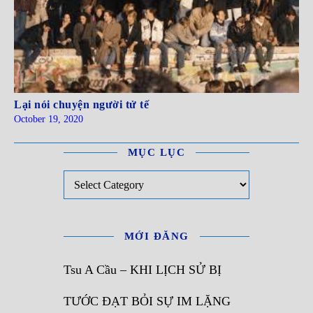
Lại nói chuyện người tử tế
October 19, 2020
MỤC LỤC
Mục Lục
MỚI ĐĂNG
Tsu A Cầu – KHI LỊCH SỬ BỊ
TƯỚC ĐẠT BỎI SỰ IM LẶNG