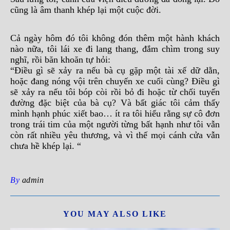
cũng là âm thanh khép lại một cuộc đời.
Cả ngày hôm đó tôi không đón thêm một hành khách
nào nữa, tôi lái xe đi lang thang, đắm chìm trong suy
nghĩ, rồi băn khoăn tự hỏi:
“Điều gì sẽ xảy ra nếu bà cụ gặp một tài xế dữ dằn,
hoặc đang nóng vội trên chuyến xe cuối cùng? Điều gì
sẽ xảy ra nếu tôi bóp còi rồi bỏ đi hoặc từ chối tuyến
đường đặc biệt của bà cụ? Và bất giác tôi cảm thấy
mình hạnh phúc xiết bao… ít ra tôi hiểu rằng sự cô đơn
trong trái tim của một người từng bất hạnh như tôi vẫn
còn rất nhiều yêu thương, và vì thế mọi cánh cửa vẫn
chưa hề khép lại. “
By
admin
YOU MAY ALSO LIKE