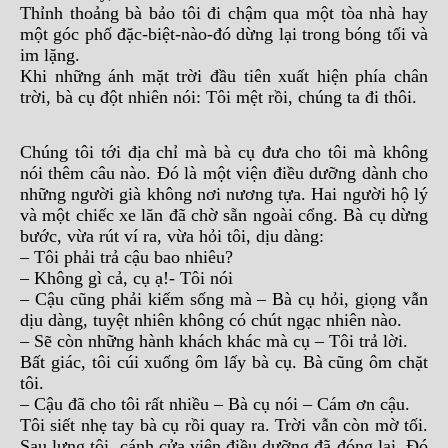
Thỉnh thoảng bà bảo tôi đi chậm qua một tòa nhà hay
một góc phố đặc-biệt-nào-đó dừng lại trong bóng tối và
im lặng.
Khi những ánh mặt trời đầu tiên xuất hiện phía chân
trời, bà cụ đột nhiên nói: Tôi mệt rồi, chúng ta đi thôi.
Chúng tôi tới địa chỉ mà bà cụ đưa cho tôi mà không
nói thêm câu nào. Đó là một viện điều dưỡng dành cho
những người già không nơi nương tựa. Hai người hộ lý
và một chiếc xe lăn đã chờ sẵn ngoài cổng. Bà cụ dừng
bước, vừa rút ví ra, vừa hỏi tôi, dịu dàng:
– Tôi phải trả cậu bao nhiêu?
– Không gì cả, cụ ạ!- Tôi nói
– Cậu cũng phải kiếm sống mà – Bà cụ hỏi, giọng vẫn
dịu dàng, tuyệt nhiên không có chút ngạc nhiên nào.
– Sẽ còn những hành khách khác mà cụ – Tôi trả lời.
Bất giác, tôi cúi xuống ôm lấy bà cụ. Bà cũng ôm chặt
tôi.
– Cậu đã cho tôi rất nhiều – Bà cụ nói – Cám ơn cậu.
Tôi siết nhẹ tay bà cụ rồi quay ra. Trời vẫn còn mờ tối.
Sau lưng tôi, cánh cửa viện điều dưỡng đã đóng lại. Đó