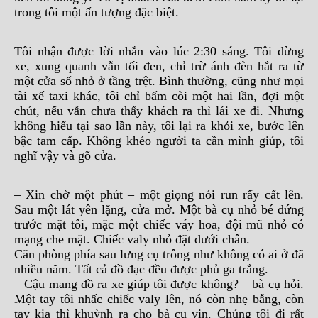
trong tôi một ấn tượng đặc biệt.
Tôi nhận được lời nhắn vào lúc 2:30 sáng. Tôi dừng
xe, xung quanh vẫn tối đen, chỉ trừ ánh đèn hắt ra từ
một cửa sổ nhỏ ở tầng trệt. Bình thường, cũng như mọi
tài xế taxi khác, tôi chỉ bấm còi một hai lần, đợi một
chút, nếu vẫn chưa thấy khách ra thì lái xe đi. Nhưng
không hiểu tại sao lần này, tôi lại ra khỏi xe, bước lên
bậc tam cấp. Không khéo người ta cần mình giúp, tôi
nghĩ vậy và gõ cửa.
– Xin chờ một phút – một giọng nói run rẩy cất lên.
Sau một lát yên lặng, cửa mở. Một bà cụ nhỏ bé đứng
trước mặt tôi, mặc một chiếc váy hoa, đội mũ nhỏ có
mạng che mặt. Chiếc valy nhỏ đặt dưới chân.
Căn phòng phía sau lưng cụ trông như không có ai ở đã
nhiều năm. Tất cả đồ đạc đều được phủ ga trắng.
– Cậu mang đồ ra xe giúp tôi được không? – bà cụ hỏi.
Một tay tôi nhấc chiếc valy lên, nó còn nhẹ bẫng, còn
tay kia thì khuỳnh ra cho bà cụ vịn. Chúng tôi đi rất