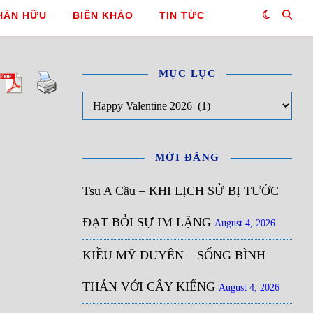
HÂN HỮU
BIÊN KHẢO
TIN TỨC
MỤC LỤC
Mục Lục
MỚI ĐĂNG
Tsu A Cầu – KHI LỊCH SỬ BỊ TƯỚC
ĐẠT BỎI SỰ IM LẶNG
August 4, 2026
KIỀU MỸ DUYÊN – SỐNG BÌNH
THẢN VỚI CÂY KIỂNG
August 4, 2026