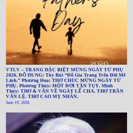
VTLV – TRANG ĐẶC BIỆT MỪNG NGÀY TỪ PHỤ
2026. ĐỖ DUNG: Tùy Bút “Đỗ Gia Trang Trên Đồi Mê
Linh.” Phương Hoa: THƠ CHÚC MỪNG NGÀY TỪ
PHỤ. Phương Thúy: MỘT ĐỜI TẬN TỤY. Minh
Thúy: THƠ & VĂN VỀ NGÀY LỄ CHA. THƠ TRẦN
VẤN LỆ. THƠ CAO MỴ NHÂN.
June 19, 2026