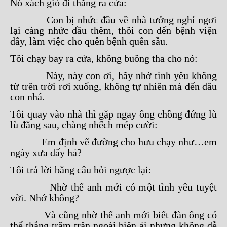
Nó xách giỏ đi thẳng ra cửa:
– Con bị nhức đầu về nhà tưởng nghỉ ngơi
lại càng nhức đầu thêm, thôi con đến bệnh viện
đây, làm việc cho quên bệnh quên sầu.
Tôi chạy bay ra cửa, không buông tha cho nó:
– Này, này con ơi, hãy nhớ tình yêu không
từ trên trời rơi xuống, không tự nhiên mà đến đâu
con nhá.
Tôi quay vào nhà thì gặp ngay ông chồng đứng lù
lù đằng sau, chàng nhếch mép cười:
– Em định vẽ đường cho hưu chạy như…em
ngày xưa đấy hả?
Tôi trả lời bằng câu hỏi ngược lại:
– Nhờ thế anh mới có một tình yêu tuyệt
vời. Nhớ không?
– Và cũng nhờ thế anh mới biết đàn ông có
thể thắng trăm trận ngoài biên ải nhưng không dễ