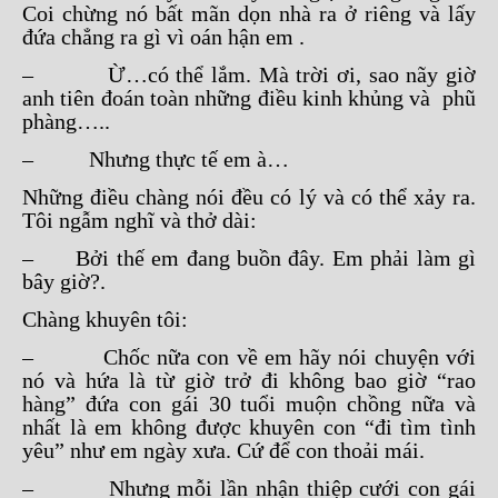
Coi chừng nó bất mãn dọn nhà ra ở riêng và lấy
đứa chẳng ra gì vì oán hận em .
– Ừ…có thể lắm. Mà trời ơi, sao nãy giờ
anh tiên đoán toàn những điều kinh khủng và phũ
phàng…..
– Nhưng thực tế em à…
Những điều chàng nói đều có lý và có thể xảy ra.
Tôi ngẫm nghĩ và thở dài:
– Bởi thế em đang buồn đây. Em phải làm gì
bây giờ?.
Chàng khuyên tôi:
– Chốc nữa con về em hãy nói chuyện với
nó và hứa là từ giờ trở đi không bao giờ “rao
hàng” đứa con gái 30 tuổi muộn chồng nữa và
nhất là em không được khuyên con “đi tìm tình
yêu” như em ngày xưa. Cứ để con thoải mái.
– Nhưng mỗi lần nhận thiệp cưới con gái