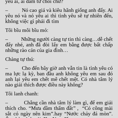
yêu ai, ai dám từ chối chứ?
– Nó cao giá và kiêu hãnh giống anh đấy. Ai
yêu nó và nó yêu ai thì tình yêu sẽ tự nhiên đến,
không việc gì phải đi tìm
Tôi bĩu môi bĩu mỏ:
– Những người càng tự tin thì càng…dễ chết
đấy nhé, anh đã đòi lấy em bằng được bất chấp
những rào cản của gia đình…
Chàng tự thú:
– Cho đến bây giờ anh vẫn tin là tình yêu có
ma lực lạ kỳ, ban đầu anh không yêu em sau đó
anh lại yêu em chết mê chết mệt. Có nhà tâm lý
nào giải thích được điều này không?
Tôi lanh chanh:
– Chẳng cần nhà tâm lý làm gì, để em giải
thích cho. “Mưa dầm thấm đất” , “Có công mài
sắt có ngày nên kim”.hay “Nước chảy đá mòn”.