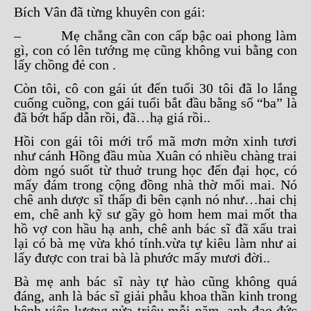
Bích Vân đã từng khuyên con gái:
– Mẹ chẳng cần con cấp bậc oai phong làm
gì, con có lên tướng mẹ cũng không vui bằng con
lấy chồng đẻ con .
Còn tôi, cô con gái út đến tuổi 30 tôi đã lo lắng
cuống cuồng, con gái tuổi bắt đầu bằng số “ba” là
đã bớt hấp dẫn rồi, đã…hạ giá rồi..
Hồi con gái tôi mới trổ mã mơn mởn xinh tươi
như cánh Hồng đầu mùa Xuân có nhiều chàng trai
dòm ngó suốt từ thuở trung học đến đại học, có
mấy đám trong cộng đồng nhà thờ mối mai. Nó
chê anh dược sĩ thấp đi bên cạnh nó như…hai chị
em, chê anh kỹ sư gầy gò hom hem mai mốt tha
hồ vợ con hầu hạ anh, chê anh bác sĩ đã xấu trai
lại có bà mẹ vừa khó tính.vừa tự kiêu làm như ai
lấy được con trai bà là phước mấy mươi đời..
Bà mẹ anh bác sĩ này tự hào cũng không quá
đáng, anh là bác sĩ giải phẫu khoa thần kinh trong
bệnh viện lương nửa triệu mỗi năm, anh đạo đức