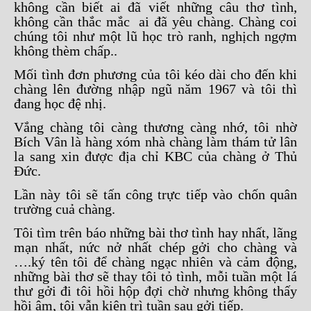
không cần biết ai đã viết những câu thơ tình,
không cần thắc mắc ai đã yêu chàng. Chàng coi
chúng tôi như một lũ học trò ranh, nghịch ngợm
không thèm chấp..
Mối tình đơn phương của tôi kéo dài cho đến khi
chàng lên đường nhập ngũ năm 1967 và tôi thì
đang học đệ nhị.
Vắng chàng tôi càng thương càng nhớ, tôi nhờ
Bích Vân là hàng xóm nhà chàng làm thám tử lân
la sang xin được địa chỉ KBC của chàng ở Thủ
Đức.
Lần này tôi sẽ tấn công trực tiếp vào chốn quân
trường cuả chàng.
Tôi tìm trên báo những bài thơ tình hay nhất, lãng
mạn nhất, nức nở nhất chép gởi cho chàng và
….ký tên tôi để chàng ngạc nhiên và cảm động,
những bài thơ sẽ thay tôi tỏ tình, mỗi tuần một lá
thư gởi đi tôi hồi hộp đợi chờ nhưng không thấy
hồi âm, tôi vẫn kiên trì tuần sau gởi tiếp.