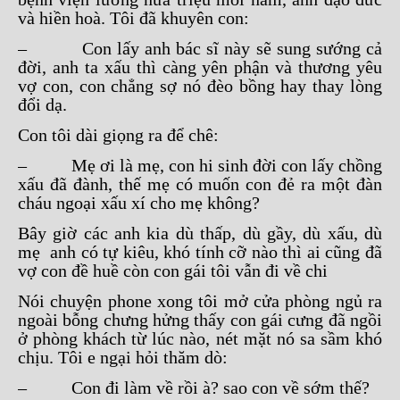
và hiền hoà. Tôi đã khuyên con:
– Con lấy anh bác sĩ này sẽ sung sướng cả
đời, anh ta xấu thì càng yên phận và thương yêu
vợ con, con chẳng sợ nó đèo bồng hay thay lòng
đổi dạ.
Con tôi dài giọng ra để chê:
– Mẹ ơi là mẹ, con hi sinh đời con lấy chồng
xấu đã đành, thế mẹ có muốn con đẻ ra một đàn
cháu ngoại xấu xí cho mẹ không?
Bây giờ các anh kia dù thấp, dù gầy, dù xấu, dù
mẹ anh có tự kiêu, khó tính cỡ nào thì ai cũng đã
vợ con đề huề còn con gái tôi vẫn đi về chi
Nói chuyện phone xong tôi mở cửa phòng ngủ ra
ngoài bỗng chưng hửng thấy con gái cưng đã ngồi
ở phòng khách từ lúc nào, nét mặt nó sa sầm khó
chịu. Tôi e ngại hỏi thăm dò:
– Con đi làm về rồi à? sao con về sớm thế?