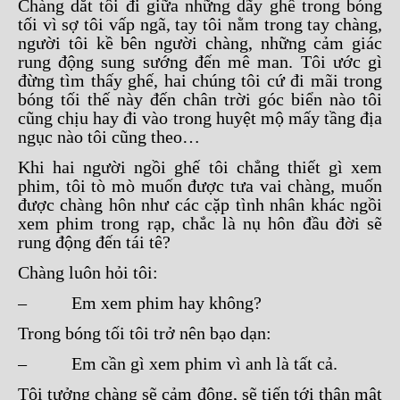
Chàng dắt tôi đi giữa những dãy ghế trong bóng
tối vì sợ tôi vấp ngã, tay tôi nằm trong tay chàng,
người tôi kề bên người chàng, những cảm giác
rung động sung sướng đến mê man. Tôi ước gì
đừng tìm thấy ghế, hai chúng tôi cứ đi mãi trong
bóng tối thế này đến chân trời góc biển nào tôi
cũng chịu hay đi vào trong huyệt mộ mấy tầng địa
ngục nào tôi cũng theo…
Khi hai người ngồi ghế tôi chẳng thiết gì xem
phim, tôi tò mò muốn được tưa vai chàng, muốn
được chàng hôn như các cặp tình nhân khác ngồi
xem phim trong rạp, chắc là nụ hôn đầu đời sẽ
rung động đến tái tê?
Chàng luôn hỏi tôi:
– Em xem phim hay không?
Trong bóng tối tôi trở nên bạo dạn:
– Em cần gì xem phim vì anh là tất cả.
Tôi tưởng chàng sẽ cảm động, sẽ tiến tới thân mật