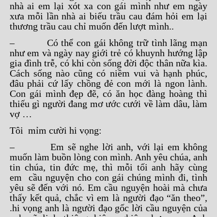
nhà ai em lại xót xa con gái mình như em ngày
xưa mỗi lần nhà ai biếu trầu cau đám hỏi em lại
thương trầu cau chỉ muốn đến lượt mình..
– Có thể con gái không trữ tình lãng mạn
như em và ngày nay giới trẻ có khuynh hướng lập
gia đình trễ, có khi còn sống đời độc thân nữa kìa.
Cách sống nào cũng có niềm vui và hạnh phúc,
đâu phải cứ lấy chồng đẻ con mới là ngon lành.
Con gái mình đẹp đẽ, có ăn học đàng hoàng thì
thiếu gì người đang mơ ước cưới về làm dâu, làm
vợ …
Tôi mỉm cười hi vọng:
– Em sẽ nghe lời anh, với lại em không
muốn làm buồn lòng con mình. Anh yêu chúa, anh
tin chúa, tin đức mẹ, thì mỗi tối anh hãy cùng
em cầu nguyện cho con gái chúng mình đi, tình
yêu sẽ đến với nó. Em cầu nguyện hoài mà chưa
thấy kết quả, chắc vì em là người đạo “ăn theo”,
.hi vọng anh là người đạo gốc lời cầu nguyện của