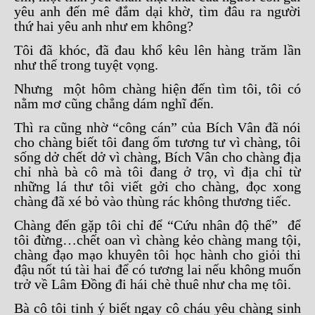
yêu anh đến mê đắm dại khờ, tìm đâu ra người
thứ hai yêu anh như em không?
Tôi đã khóc, đã đau khổ kêu lên hàng trăm lần
như thế trong tuyệt vọng.
Nhưng một hôm chàng hiện đến tìm tôi, tôi có
nằm mơ cũng chẳng dám nghĩ đến.
Thì ra cũng nhờ “công cán” của Bích Vân đã nói
cho chàng biết tôi đang ốm tương tư vì chàng, tôi
sống dở chết dở vì chàng, Bích Vân cho chàng địa
chỉ nhà bà cô mà tôi đang ở trọ, vì địa chỉ từ
những lá thư tôi viết gởi cho chàng, đọc xong
chàng đã xé bỏ vào thùng rác không thương tiếc.
Chàng đến gặp tôi chỉ để “Cứu nhân độ thế” để
tôi đừng…chết oan vì chàng kẻo chàng mang tội,
chàng đạo mạo khuyên tôi học hành cho giỏi thi
đậu nốt tú tài hai để có tương lai nếu không muốn
trở về Lâm Đồng đi hái chè thuê như cha mẹ tôi.
Bà cô tôi tinh ý biết ngay cô cháu yêu chàng sinh