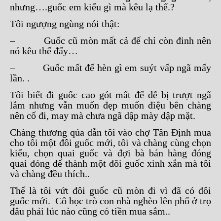
nhưng….guốc em kiểu gì mà kêu lạ thế.?
Tôi ngượng ngùng nói thật:
– Guốc cũ mòn mất cả đế chỉ còn đinh nên
nó kêu thế đấy…
– Guốc mất đế hèn gì em suýt vấp ngã mấy
lần. .
Tôi biết đi guốc cao gót mất đế dễ bị trượt ngã
lắm nhưng vẫn muốn đẹp muốn điệu bên chàng
nên cố đi, may mà chưa ngã dập mày dập mặt.
Chàng thương qúa dẫn tôi vào chợ Tân Định mua
cho tôi một đôi guốc mới, tôi và chàng cùng chọn
kiểu, chọn quai guốc và đợi bà bán hàng đóng
quai đóng đế thành một đôi guốc xinh xắn mà tôi
và chàng đều thích..
Thế là tôi vứt đôi guốc cũ mòn đi vì đã có đôi
guốc mới. Cô học trò con nhà nghèo lên phố ở trọ
đâu phải lúc nào cũng có tiền mua sắm..