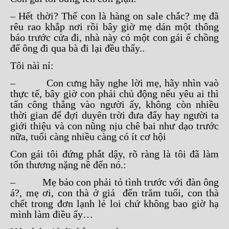
– Hết thời? Thế con là hàng on sale chắc? mẹ đã
rêu rao khắp nơi rồi bây giờ mẹ dán một thông
báo trước cửa đi, nhà này có một con gái ế chồng
để ông đi qua bà đi lại đều thấy..
Tôi nàì nỉ:
– Con cưng hãy nghe lời mẹ, hãy nhìn vaò
thực tế, bây giờ con phải chủ động nếu yêu ai thì
tấn công thẳng vào người ấy, không còn nhiều
thời gian để đợi duyên trời đưa đẩy hay người ta
giới thiệu và con nũng nịu chê bai như dạo trước
nữa, tuổi càng nhiều càng có ít cơ hội
Con gái tôi đứng phắt dậy, rõ ràng là tôi đã làm
tổn thương nặng nề đến nó.:
– Mẹ bảo con phải tỏ tình trước với đàn ông
á?, mẹ ơi, con thà ở giá đến trăm tuổi, con thà
chết trong đơn lạnh lẻ loi chứ không bao giờ hạ
mình làm điều ấy…