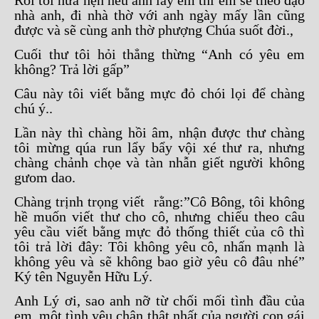
Rồi tôi hứa hẹn nếu anh lấy em thì em sẽ theo đạo
nhà anh, đi nhà thờ với anh ngày mấy lần cũng
được và sẽ cùng anh thờ phượng Chúa suốt đời.,
Cuối thư tôi hỏi thẳng thừng “Anh có yêu em
không? Trả lời gấp”
Câu này tôi viết bằng mực đỏ chói lọi để chàng
chú ý..
Lần này thì chàng hồi âm, nhận được thư chàng
tôi mừng qúa run lẩy bẩy vội xé thư ra, nhưng
chàng chảnh chọe và tàn nhẫn giết người không
gưom dao.
Chàng trịnh trọng viết rằng:”Cô Bông, tôi không
hề muốn viết thư cho cô, nhưng chiếu theo câu
yêu cầu viết bằng mực đỏ thống thiết của cô thì
tôi trả lời đây: Tôi không yêu cô, nhấn mạnh là
không yêu và sẽ không bao giờ yêu cô đâu nhé”
Ký tên Nguyễn Hữu Lý.
Anh Lý ơi, sao anh nỡ từ chối mối tình đầu của
em, một tình yêu chân thật nhất của người con gái