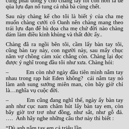
cũng phải đồng ý cho chàng lấy tôi còn hơn là để
qủa lựu đạn nổ tung cả nhà bà cùng chết.
Sau này chàng kể cho tôi là biết ý của cha mẹ
muốn chàng cưới cô Oanh nên chàng mang theo
trái lựu đạn để hù dọa cha mẹ chứ đời nào chàng
dám làm điều kinh khủng và thất đức ấy..
Chàng đã ra ngồi bên tôi, cầm lấy bàn tay tôi,
cũng bàn tay này, con người này, sau mấy chục
năm vợ chồng cảm xúc chẳng còn. Chàng lại đọc
được ý nghĩ trong đầu tôi như xưa. Chàng hỏi:
– Em còn nhớ ngày đầu tiên mình nắm tay
nhau trong rạp hát Eden không? cái nắm tay nó
làm anh sung sướng miên man, còn bây giờ chỉ
là…nghĩa vụ cuộc đời.
– Em cũng đang nghĩ thế, ngày ấy bàn tay
anh như cục nam châm hút lấy bàn tay em, còn
bây giờ trơ trơ như đồng, như sắt, như gỗ đá.
…. Anh hãy nghe những câu thơ này thì biết :
“Dù anh nắm tay em cả triệu lần,