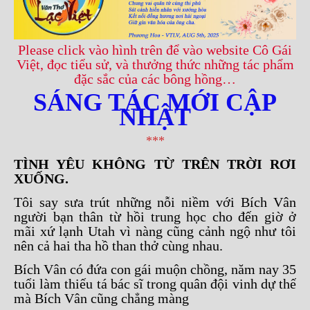
Please click vào hình trên để vào website Cô Gái
Việt, đọc tiểu sử, và thưởng thức những tác phẩm
đặc sắc của các bông hồng…
SÁNG TÁC MỚI
CẬP
NHẬT
***
TÌNH YÊU KHÔNG TỪ TRÊN TRỜI RƠI
XUỐNG.
Tôi say sưa trút những nỗi niềm với Bích Vân
người bạn thân từ hồi trung học cho đến giờ ở
mãi xứ lạnh Utah vì nàng cũng cảnh ngộ như tôi
nên cả hai tha hồ than thở cùng nhau.
Bích Vân có đứa con gái muộn chồng, năm nay 35
tuổi làm thiếu tá bác sĩ trong quân đội vinh dự thế
mà Bích Vân cũng chẳng màng