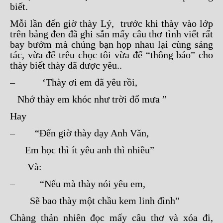
biết.
Mỗi lần đến giờ thày Lý, trước khi thày vào lớp
trên bảng đen đã ghi sẵn mấy câu thơ tình viết rất
bay bướm mà chúng bạn họp nhau lại cùng sáng
tác, vừa để trêu chọc tôi vừa để “thông báo” cho
thày biết thày đã được yêu..
– ‘Thày ơi em đã yêu rồi,
Nhớ thày em khóc như trời đổ mưa ”
Hay
– “Đến giờ thày dạy Anh Văn,
Em học thì ít yêu anh thì nhiều”
Và:
– “Nếu mà thày nói yêu em,
Sẽ bao thày một chầu kem linh đình”
Chàng thản nhiên đọc mấy câu thơ và xóa đi,