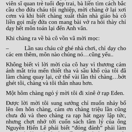
viên sĩ quan trẻ tuổi đẹp trai, bà liền tìm cách bắc
cầu cho đứa cháu tội nghiệp, mời chàng ở lại xơi
cơm và khi biết chàng xuất thân nhà giáo bà cô
liền gọi mấy đứa con mang bài vở ra hỏi thày chỉ
dạy hết môn toán lại đến Anh văn.
Khi chàng ra về bà cô vồn vã mời mọc:
– Lần sau cháu cứ ghé nhà chơi, chỉ dạy cho
các em thêm, môn nào chúng nó…cũng yếu..
Không biết vì lời mời của cô hay vì thương cảm
ánh mắt trìu mến thiết tha và sầu khổ của tôi đã
làm chàng quay lại, cứ thế vài lần thì chàng…bớt
ghét tôi, chàng và tôi thân nhau hơn.
Một hôm chàng ngỏ ý mời tôi đi xinê ở rạp Eden.
Được lời mời tôi sung sướng chỉ muốn nhảy bổ
lên ôm hôn chàng, cám ơn chàng triệu lần cũng
chưa đủ và theo chàng ra rạp hát ngay lập tức,
nhưng chợt nhớ tới cuốn sách tâm lý của ông
Nguyễn Hiến Lê phải biết “đỏng đảnh” phải làm