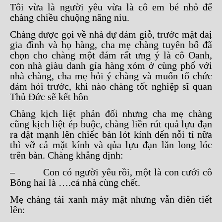
Tôi vừa là người yêu vừa là cô em bé nhỏ để
chàng chiều chuộng nâng niu.
Chàng được gọi về nhà dự đám giỗ, trước mặt đaị
gia đình và họ hàng, cha mẹ chàng tuyên bố đã
chọn cho chàng một đám rất ưng ý là cô Oanh,
con nhà giàu danh gía hàng xóm ở cùng phố với
nhà chàng, cha mẹ hỏi ý chàng và muốn tổ chức
đám hỏi trước, khi nào chàng tốt nghiệp sĩ quan
Thủ Đức sẽ kết hôn
Chàng kịch liệt phản đối nhưng cha mẹ chàng
cũng kịch liệt ép buộc, chàng liền rút quả lựu đạn
ra đặt mạnh lên chiếc bàn lót kính đến nỗi tí nữa
thì vỡ cả mặt kính và qủa lựu đạn lăn long lóc
trên bàn. Chàng khẳng định:
– Con có người yêu rồi, một là con cưới cô
Bông hai là ….cả nhà cùng chết.
Mẹ chàng tái xanh mày mặt nhưng vẫn điên tiết
lên: