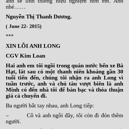
anh sẽ linh thiêng hiệu nghiệm hơn em. Anh
nhé……
Nguyễn Thị Thanh Dương.
( June 22- 2015)
***
XIN LỖI ANH LONG
CGV Kim Loan
Hai anh em tôi ngồi trong quán nước bến xe Bà
Hạt, lát sau có một thanh niên khoảng gần 30
tuổi tiến đến, chúng tôi nhận ra anh Long vì
tuần trước, anh và chủ tàu vượt biên là anh
Minh có đến nhà tôi để bàn bạc và thỏa thuận
giá cả chuyến đi.
Ba người bắt tay nhau, anh Long tiếp:
– Cô và anh ngồi đây, tôi còn đi đón thêm
người.