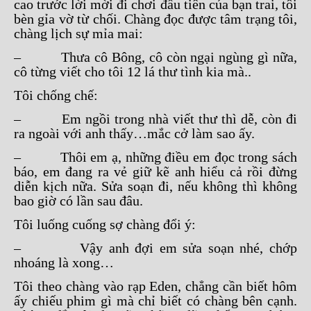
cao trước lời mời đi chơi đầu tiên của bạn trai, tôi
bèn gỉa vờ từ chối. Chàng đọc được tâm trạng tôi,
chàng lịch sự mỉa mai:
– Thưa cô Bông, cô còn ngại ngùng gì nữa,
cô từng viết cho tôi 12 lá thư tình kia mà..
Tôi chống chế:
– Em ngồi trong nhà viết thư thì dễ, còn đi
ra ngoài với anh thấy…mắc cở làm sao ấy.
– Thôi em ạ, những điều em đọc trong sách
báo, em đang ra vẻ giữ kẽ anh hiểu cả rồi đừng
diễn kịch nữa. Sửa soạn đi, nếu không thì không
bao giờ có lần sau đâu.
Tôi luống cuống sợ chàng đổi ý:
– Vậy anh đợi em sửa soạn nhé, chớp
nhoáng là xong…
Tôi theo chàng vào rạp Eden, chẳng cần biết hôm
ấy chiếu phim gì mà chỉ biết có chàng bên cạnh.