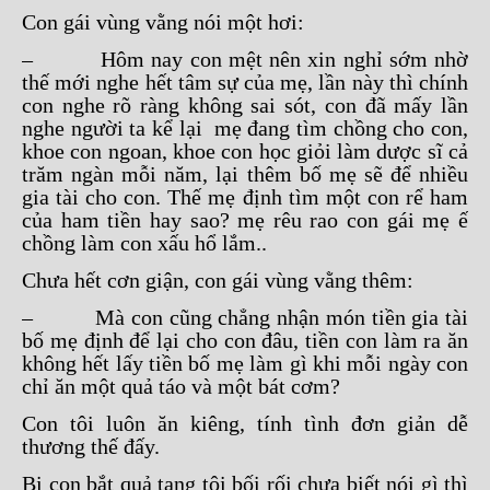
Con gái vùng vằng nói một hơi:
– Hôm nay con mệt nên xin nghỉ sớm nhờ
thế mới nghe hết tâm sự của mẹ, lần này thì chính
con nghe rõ ràng không sai sót, con đã mấy lần
nghe người ta kể lại mẹ đang tìm chồng cho con,
khoe con ngoan, khoe con học giỏi làm dược sĩ cả
trăm ngàn mỗi năm, lại thêm bố mẹ sẽ để nhiều
gia tài cho con. Thế mẹ định tìm một con rể ham
của ham tiền hay sao? mẹ rêu rao con gái mẹ ế
chồng làm con xấu hổ lắm..
Chưa hết cơn giận, con gái vùng vằng thêm:
– Mà con cũng chẳng nhận món tiền gia tài
bố mẹ định để lại cho con đâu, tiền con làm ra ăn
không hết lấy tiền bố mẹ làm gì khi mỗi ngày con
chỉ ăn một quả táo và một bát cơm?
Con tôi luôn ăn kiêng, tính tình đơn giản dễ
thương thế đấy.
Bị con bắt quả tang tôi bối rối chưa biết nói gì thì