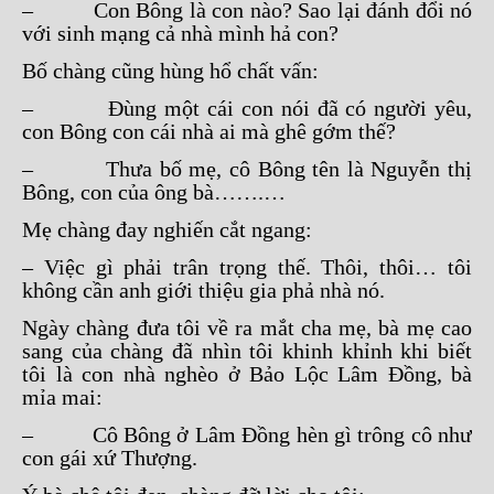
– Con Bông là con nào? Sao lại đánh đổi nó
với sinh mạng cả nhà mình hả con?
Bố chàng cũng hùng hổ chất vấn:
– Đùng một cái con nói đã có người yêu,
con Bông con cái nhà ai mà ghê gớm thế?
– Thưa bố mẹ, cô Bông tên là Nguyễn thị
Bông, con của ông bà…….…
Mẹ chàng đay nghiến cắt ngang:
– Việc gì phải trân trọng thế. Thôi, thôi… tôi
không cần anh giới thiệu gia phả nhà nó.
Ngày chàng đưa tôi về ra mắt cha mẹ, bà mẹ cao
sang của chàng đã nhìn tôi khinh khỉnh khi biết
tôi là con nhà nghèo ở Bảo Lộc Lâm Đồng, bà
mỉa mai:
– Cô Bông ở Lâm Đồng hèn gì trông cô như
con gái xứ Thượng.