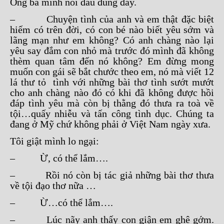
Ông bà mình nói đâu đúng đấy.
– Chuyện tình của anh và em thật đặc biệt
hiếm có trên đời, có con bé nào biết yêu sớm và
lãng mạn như em không? Có anh chàng nào lại
yêu say đắm con nhỏ mà trước đó mình đã không
thèm quan tâm đến nó không? Em đừng mong
muốn con gái sẽ bắt chước theo em, nó mà viết 12
lá thư tỏ tình với những bài thơ tình sướt mướt
cho anh chàng nào đó có khi đã không được hồi
đáp tình yêu mà còn bị thằng đó thưa ra toà về
tội…quấy nhiễu và tấn công tình dục. Chúng ta
đang ở Mỹ chứ không phải ở Việt Nam ngày xưa.
Tôi giật mình lo ngại:
– Ừ, có thể lắm….
– Rồi nó còn bị tác giả những bài thơ thưa
về tội đạo thơ nữa …
– Ừ…có thể lắm….
– Lúc nãy anh thấy con giận em ghê gớm.