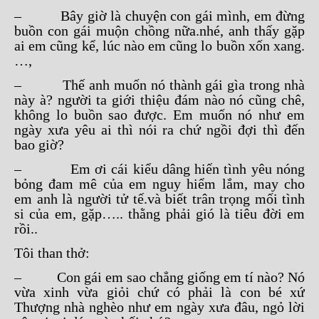
– Bây giờ là chuyện con gái mình, em đừng
buồn con gái muộn chồng nữa.nhé, anh thấy gặp
ai em cũng kể, lúc nào em cũng lo buồn xốn xang.
…,
– Thế anh muốn nó thành gái gìa trong nhà
này à? người ta giới thiệu đám nào nó cũng chê,
không lo buồn sao được. Em muốn nó như em
ngày xưa yêu ai thì nói ra chứ ngồi đợi thì đến
bao giờ?
– Em ơi cái kiểu dâng hiến tình yêu nóng
bỏng đam mê của em nguy hiểm lắm, may cho
em anh là người tử tế.và biết trân trọng mối tình
si của em, gặp….. thằng phải gió là tiêu đời em
rồi..
Tôi than thở:
– Con gái em sao chẳng giống em tí nào? Nó
vừa xinh vừa giỏi chứ có phải là con bé xứ
Thượng nhà nghèo như em ngày xưa đâu, ngỏ lời