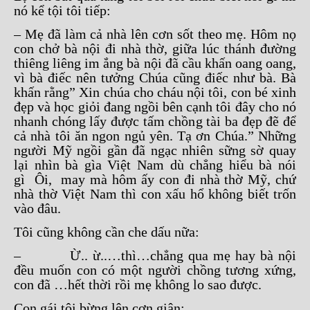
nó kể tội tôi tiếp:
– Mẹ đã làm cả nhà lên cơn sốt theo mẹ. Hôm nọ
con chở bà nội đi nhà thờ, giữa lúc thánh đường
thiêng liêng im ắng bà nội đã cầu khấn oang oang,
vì bà điếc nên tưởng Chúa cũng điếc như bà. Bà
khấn rằng” Xin chúa cho cháu nội tôi, con bé xinh
đẹp và học giỏi đang ngồi bên cạnh tôi đây cho nó
nhanh chóng lấy được tấm chồng tài ba đẹp đẽ để
cả nhà tôi ăn ngon ngủ yên. Tạ ơn Chúa.” Những
người Mỹ ngồi gần đã ngạc nhiên sững sờ quay
lại nhìn bà gìa Việt Nam dù chẳng hiểu bà nói
gì Ôi, may mà hôm ấy con đi nhà thờ Mỹ, chứ
nhà thờ Việt Nam thì con xấu hổ không biết trốn
vào đâu.
Tôi cũng không cần che dấu nữa:
– Ừ.. ừ..…thì…chẳng qua mẹ hay bà nội
đều muốn con có một người chồng tương xứng,
con đã …hết thời rồi mẹ không lo sao được.
Con gái tôi bừng lên cơn giận: