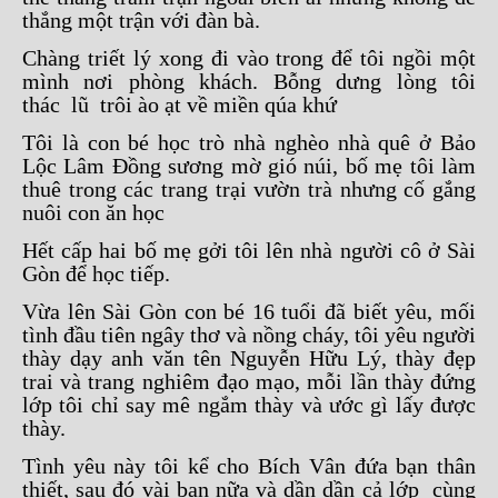
thắng một trận với đàn bà.
Chàng triết lý xong đi vào trong để tôi ngồi một
mình nơi phòng khách. Bỗng dưng lòng tôi
thác lũ trôi ào ạt về miền qúa khứ
Tôi là con bé học trò nhà nghèo nhà quê ở Bảo
Lộc Lâm Đồng sương mờ gió núi, bố mẹ tôi làm
thuê trong các trang trại vườn trà nhưng cố gắng
nuôi con ăn học
Hết cấp hai bố mẹ gởi tôi lên nhà người cô ở Sài
Gòn để học tiếp.
Vừa lên Sài Gòn con bé 16 tuổi đã biết yêu, mối
tình đầu tiên ngây thơ và nồng cháy, tôi yêu người
thày dạy anh văn tên Nguyễn Hữu Lý, thày đẹp
trai và trang nghiêm đạo mạo, mỗi lần thày đứng
lớp tôi chỉ say mê ngắm thày và ước gì lấy được
thày.
Tình yêu này tôi kể cho Bích Vân đứa bạn thân
thiết, sau đó vài bạn nữa và dần dần cả lớp cùng