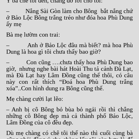
Ý bà chê tôi đen, chàng đỡ lời cho tôi:
– Nắng Sài Gòn làm cho Bông bắt nắng chứ
ở Bảo Lộc Bông trắng trẻo như đóa hoa Phù Dung
ấy mẹ
Bà mẹ lườm con trai:
– Anh ở Bảo Lộc đâu mà biết? mà hoa Phù
Dung là hoa gì tôi chưa thấy bao giờ?
– Con cũng ….chưa thấy hoa Phù Dung bao
giờ, nhưng nghe bài hát Hoài Thu tả cảnh Đà Lạt,
mà Đà Lạt hay Lâm Đồng cũng thế thôi, có câu
này con rất thích “Đoá hoa Phù Dung trắng
xóa”..Con hình dung ra Bông cũng thế.
Mẹ chàng cười lạt lẽo:
– Anh bị cô Bông bỏ bùa bỏ ngải rồi thì chẳng
những cô Bông đẹp mà cả thành phố Bảo Lộc,
Lâm Đồng của cô đều đẹp.
Dù mẹ chàng có chê tôi thế nào thì cuối cùng bà