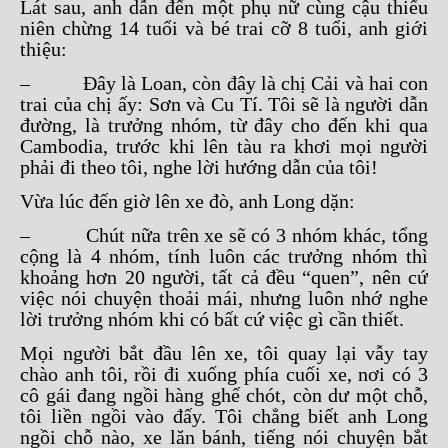
Lát sau, anh dẫn đến một phụ nữ cùng cậu thiếu
niên chừng 14 tuổi và bé trai cỡ 8 tuổi, anh giới
thiệu:
– Đây là Loan, còn đây là chị Cải và hai con
trai của chị ấy: Sơn và Cu Tí. Tôi sẽ là người dẫn
đường, là trưởng nhóm, từ đây cho đến khi qua
Cambodia, trước khi lên tàu ra khơi mọi người
phải đi theo tôi, nghe lời hướng dẫn của tôi!
Vừa lúc đến giờ lên xe đò, anh Long dặn:
– Chút nữa trên xe sẽ có 3 nhóm khác, tổng
cộng là 4 nhóm, tính luôn các trưởng nhóm thì
khoảng hơn 20 người, tất cả đều “quen”, nên cứ
việc nói chuyện thoải mái, nhưng luôn nhớ nghe
lời trưởng nhóm khi có bất cứ việc gì cần thiết.
Mọi người bắt đầu lên xe, tôi quay lại vẫy tay
chào anh tôi, rồi đi xuống phía cuối xe, nơi có 3
cô gái đang ngồi hàng ghế chót, còn dư một chỗ,
tôi liền ngồi vào đấy. Tôi chẳng biết anh Long
ngồi chỗ nào, xe lăn bánh, tiếng nói chuyện bắt