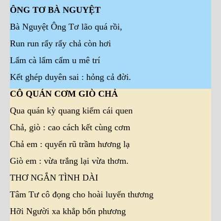
ÔNG TƠ BÀ NGUYỆT
Bà Nguyệt Ông Tơ lão quá rồi,
Run run rẩy rẩy chả còn hơi
Lẩm cà lẩm cẩm u mê trí
Kết ghép duyên sai : hỏng cả đời.
CÔ QUÁN CƠM GIÒ CHẢ
Qua quán kỳ quang kiếm cái quen
Chả, giò : cao cách kết cùng cơm
Chả em : quyến rũ trầm hương lạ
Giò em : vừa trắng lại vừa thơm.
THƠ NGẮN TÌNH DÀI
Tâm Tư cô đọng cho hoài luyến thương
Hỡi Người xa khắp bốn phương