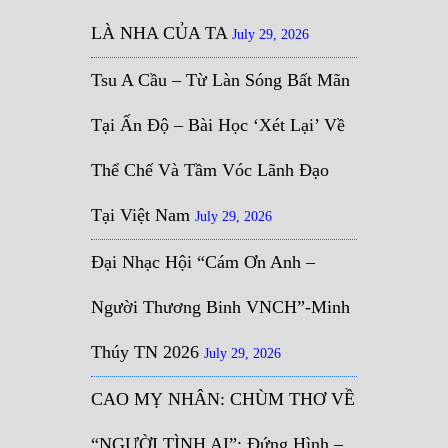
LÀ NHA CỦA TA
July 29, 2026
Tsu A Cầu – Từ Làn Sóng Bất Mãn
Tại Ấn Độ – Bài Học ‘Xét Lại’ Về
Thể Chế Và Tầm Vóc Lãnh Đạo
Tại Việt Nam
July 29, 2026
Đại Nhạc Hội “Cám Ơn Anh –
Người Thương Binh VNCH”-Minh
Thúy TN 2026
July 29, 2026
CAO MỴ NHÂN: CHÙM THƠ VỀ
“NGƯỜI TÌNH AI”: Đứng Hình –