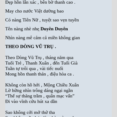
Đẹp hồn lẫn xác , bên bờ thanh cao .
May cho nước Việt dường bao
Có nàng Tiên Nữ , tuyệt sao vẹn tuyền
Tên nàng nhè nhẹ̣
Duyên Duyên
Nhìn nàng mê cảm cả miền không gian
THEO DÒNG VŨ TRỤ .
Theo Dòng Vũ Trụ , tháng năm qua
Tuổi Trẻ , Thanh Xuân , đến Tuổi Già
Tuần tự trôi qua , vài tiếc nuối
Mong hồn thanh thản , điệu hòa ca .
Không còn hồ hởi , Mộng Chiều Xuân
Lờ hững nhìn trông dáng ngại ngần
“Thế sự thăng trầm , quân mạc vấn”
Đi vào vĩnh cửu hút xa dần
Sao không cởi mở thứ tha