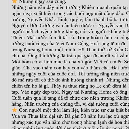
Những ngày sau cùng.
Những năm gần đây niên trưởng Khiêm quanh quẩn tại 
ngần ngại xuất hiện trong các buổi họp mặt đông đảo.
trưởng Nguyễn Khắc Bình, quý vị làm thành bộ ba tươ
Nguyễn Đức Cường và dân biểu dược sĩ Nguyễn văn Bẩ
người biết chuyện nhưng không nói và người không biết 
Thiệu: Mất nước là mất tất cả. Trong hoàn cảnh cả cộn
tướng cuối cùng của Việt Nam Cộng Hoà lặng lẽ ra đi.
trong Nursing home một mình. Hồ Than thở xứ Kiên Gian
cho bà. Ông thủ tướng đã trải qua giai đoạn rất vất v
Một hôm có vị linh mục là cha xứ gốc Việt của miền Sen
giáo. Cha vào thăm con hay con vào thăm cha. Đại tướ
những ngày cuối của cuộc đời. Tôi tưởng rằng niên trư
đó mà rửa tội có thể do ảnh hưởng chính trị. Nhưng đến
chiên tên họ là gì. Thầy tu thưa rằng họ Lê chữ đệm l
tạp. Vào ngày đẹp trời. Ngay tại Nursing Home có ông 
Cuối tuần qua lễ tang đã tổ chức cho niên trưởng Khi
hàng. Niên trưởng của chúng tôi, vị đại tướng cuối c
Con người một thời lẫm liệt, kiến trúc sư của biết
Vua và Thua làm đại sứ. Đã gần 50 năm lưu lạc xứ ngư
nhưng xác tục vẫn nằm chờ trong phòng lạnh để hỏa thi
cũng nghĩ rằng cuộc đời đẹp nhất ở tuổi cấp úy ngoài 20