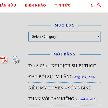
HÂN HỮU
BIÊN KHẢO
TIN TỨC
MỤC LỤC
Mục Lục
MỚI ĐĂNG
Tsu A Cầu – KHI LỊCH SỬ BỊ TƯỚC
ĐẠT BỎI SỰ IM LẶNG
August 4, 2026
KIỀU MỸ DUYÊN – SỐNG BÌNH
THẢN VỚI CÂY KIỂNG
August 4, 2026