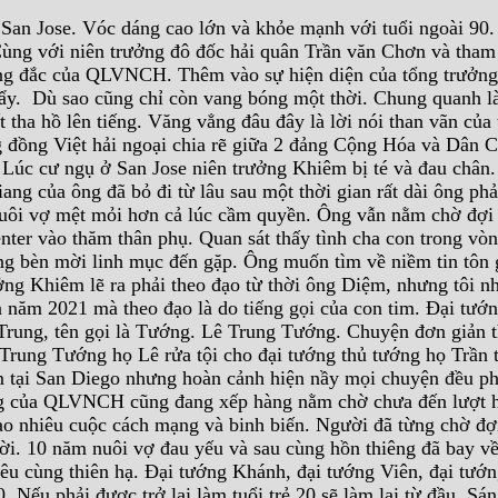
San Jose. Vóc dáng cao lớn và khỏe mạnh với tuổi ngoài 90
 Cùng với niên trưởng đô đốc hải quân Trần văn Chơn và tha
ng đắc của QLVNCH. Thêm vào sự hiện diện của tổng trưởng 
y. Dù sao cũng chỉ còn vang bóng một thời. Chung quanh l
tha hồ lên tiếng. Văng vẳng đâu đây là lời nói than vãn của
g đồng Việt hải ngoại chia rẽ giữa 2 đảng Cộng Hóa và Dân C
 Lúc cư ngụ ở San Jose niên trưởng Khiêm bị té và đau chân
g của ông đã bỏ đi từ lâu sau một thời gian rất dài ông phả
ả nuôi vợ mệt mỏi hơn cả lúc cầm quyền. Ông vẫn nằm chờ đợi
ter vào thăm thân phụ. Quan sát thấy tình cha con trong vòn
ng bèn mời linh mục đến gặp. Ông muốn tìm về niềm tin tôn 
ởng Khiêm lẽ ra phải theo đạo từ thời ông Diệm, nhưng tôi 
 năm 2021 mà theo đạo là do tiếng gọi của con tim. Đại tướn
à Trung, tên gọi là Tướng. Lê Trung Tướng. Chuyện đơn giản 
Trung Tướng họ Lê rửa tội cho đại tướng thủ tướng họ Trần t
êm tại San Diego nhưng hoàn cảnh hiện nầy mọi chuyện đều ph
ùng của QLVNCH cũng đang xếp hàng nằm chờ chưa đến lượt h
 bao nhiêu cuộc cách mạng và binh biến. Người đã từng chờ đ
ời. 10 năm nuôi vợ đau yếu và sau cùng hồn thiêng đã bay v
êu cùng thiên hạ. Đại tướng Khánh, đại tướng Viên, đại tướ
. Nếu phải được trở lại làm tuổi trẻ 20 sẽ làm lại từ đầu. Sá