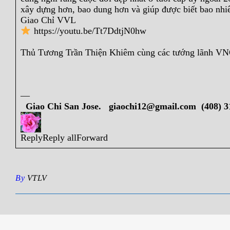
xây dựng hơn, bao dung hơn và giúp được biết bao nhiê
Giao Chỉ VVL
https://youtu.be/Tt7DdtjN0hw
Thủ Tương Trần Thiện Khiêm cùng các tướng lãnh VN
—
Giao Chi San Jose.
giaochi12@gmail.com
(408) 3
ReplyReply allForward
By
VTLV