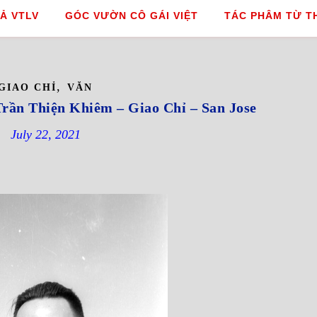
Ả VTLV
GÓC VƯỜN CÔ GÁI VIỆT
TÁC PHÂM TỪ T
,
GIAO CHỈ
VĂN
ần Thiện Khiêm – Giao Chỉ – San Jose
July 22, 2021