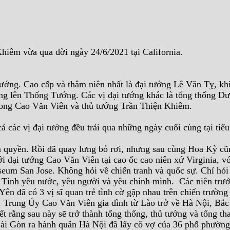
iêm vừa qua đời ngày 24/6/2021 tại California.
tướng. Cao cấp và thâm niên nhất là đại tướng Lê Văn Tỵ, kh
ông lên Thống Tướng. Các vị đại tướng khác là tổng thống 
ruong Cao Văn Viên và thủ tướng Trần Thiện Khiêm.
ả các vị đại tướng đều trải qua những ngày cuối cùng tại ti
 quyền. Rồi đã quay lưng bỏ rơi, nhưng sau cùng Hoa Kỳ cũ
i đại tướng Cao Văn Viên tại cao ốc cao niên xứ Virginia, v
um San Jose. Không hỏi về chiến tranh và quốc sự. Chỉ hỏi 
i. Tình yêu nước, yêu người và yêu chính mình. Các niên trư
ên đã có 3 vị sĩ quan trẻ tình cờ gặp nhau trên chiến trường
Trung Úy Cao Văn Viên gia đình từ Lào trở về Hà Nội, Bắc
 rằng sau này sẽ trở thành tổng thống, thủ tướng và tổng t
ài Gòn ra hành quân Hà Nội đã lấy cô vợ của 36 phố phường