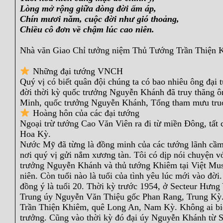
Lòng mở rộng giữa dòng đời ấm áp,
Chín mươi năm, cuộc đời như gió thoảng,
Chiều cô đơn về chậm lúc cao niên.
Nhà văn Giao Chỉ tưởng niệm Thủ Tướng Trần Thiện Kh
Những đại tướng VNCH
Quý vị có biết quân đội chúng ta có bao nhiêu ông đại 
đời thời kỳ quốc trưởng Nguyễn Khánh đã truy thăng 
Minh, quốc trưởng Nguyễn Khánh, Tổng tham mưu t
Hoàng hôn của các đại tướng
Ngoại trừ tướng Cao Văn Viên ra đi từ miền Đông, tất c
Hoa Kỳ.
Nước Mỹ đã từng là đồng minh của các tướng lãnh cầm
nơi quý vị gửi nắm xương tàn. Tôi có dịp nói chuyện vớ
trưởng Nguyễn Khánh và thủ tướng Khiêm tại Việt Muse
niên. Còn tuổi nào là tuổi của tình yêu lúc mới vào đờ
đồng ý là tuổi 20. Thời kỳ trước 1954, ở Secteur Hưng Y
Trung úy Nguyễn Văn Thiệu gốc Phan Rang, Trung Kỳ. 
Trần Thiện Khiêm, quê Long An, Nam Kỳ. Không ai biết
trưởng. Cũng vào thời kỳ đó đại úy Nguyễn Khánh từ S