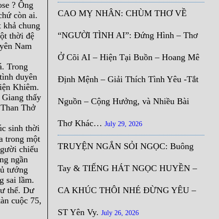
ose ? Ông
CAO MỴ NHÂN: CHÙM THƠ VỀ
chứ còn ai.
t khả chung
“NGƯỜI TÌNH AI”: Đứng Hình – Thơ
ột thời đệ
duyên Nam
Ở Cõi AI – Hiện Tại Buồn – Hoang Mê
á. Trong
 tình duyên
Định Mệnh – Giải Thích Tình Yêu -Tắt
hiện Khiêm.
 Giang thấy
Nguồn – Cộng Hưởng, và Nhiều Bài
ồ Than Thở
Thơ Khác…
July 29, 2026
c sinh thời
a trong một
TRUYỆN NGẮN SỎI NGỌC: Buông
người chiếu
ông ngần
Tay & TIẾNG HÁT NGỌC HUYỀN –
hủ tướng
g sai lầm.
hư thế. Dư
CA KHÚC THÔI NHÉ ĐỪNG YÊU –
tàn cuộc 75,
ST Yên Vy.
July 26, 2026