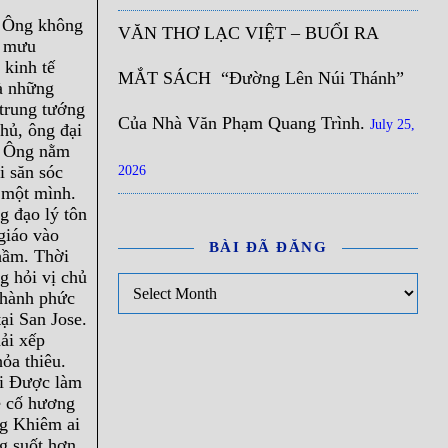
. Ông không
VĂN THƠ LẠC VIỆT – BUỔI RA
m mưu
kinh tế
MẮT SÁCH “Đường Lên Núi Thánh”
à những
 trung tướng
Của Nhà Văn Phạm Quang Trình.
July 25,
hủ, ông đại
. Ông nằm
i săn sóc
2026
 một mình.
g đạo lý tôn
giáo vào
BÀI ĐÃ ĐĂNG
nhầm. Thời
g hỏi vị chủ
Bài đã đăng
thành phức
ại San Jose.
ải xếp
ỏa thiêu.
ợi Được làm
ề cố hương
ng Khiêm ai
ng suốt hơn,