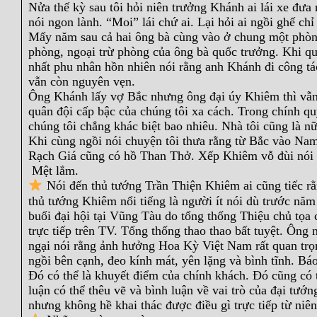
Nửa thế kỳ sau tôi hỏi niên trưởng Khánh ai lái xe đư
nói ngon lành. “Moi” lái chứ ai. Lại hỏi ai ngồi ghế 
Mấy năm sau cả hai ông bà cùng vào ở chung một phòng
phòng, ngoại trừ phòng của ông bà quốc trưởng. Khi qu
nhất phu nhân hồn nhiên nói rằng anh Khánh đi công t
vẫn còn nguyên vẹn.
Ông Khánh lấy vợ Bắc nhưng ông đại úy Khiêm thì vẫn
quân đội cấp bậc của chúng tôi xa cách. Trong chính qu
chúng tôi chẳng khác biệt bao nhiêu. Nhà tôi cũng là 
Khi cùng ngồi nói chuyện tôi thưa rằng từ Bắc vào Na
Rạch Giá cũng có hồ Than Thở. Xếp Khiêm vỗ đùi nói 
Mệt lắm.
Nói đến thủ tướng Trần Thiện Khiêm ai cũng tiếc rằ
thủ tướng Khiêm nổi tiếng là người ít nói dù trước nă
buổi đại hội tại Vũng Tàu do tổng thống Thiệu chủ tọa 
trực tiếp trên TV. Tổng thống thao thao bất tuyệt. Ôn
ngại nói rằng ảnh hưởng Hoa Kỳ Việt Nam rất quan trọng
ngồi bên cạnh, đeo kính mát, yên lặng và bình tĩnh. Bá
Đó có thể là khuyết điểm của chính khách. Đó cũng có t
luận có thể thêu vẽ và bình luận về vai trò của đại tướ
nhưng không hề khai thác được điều gì trực tiếp từ niên