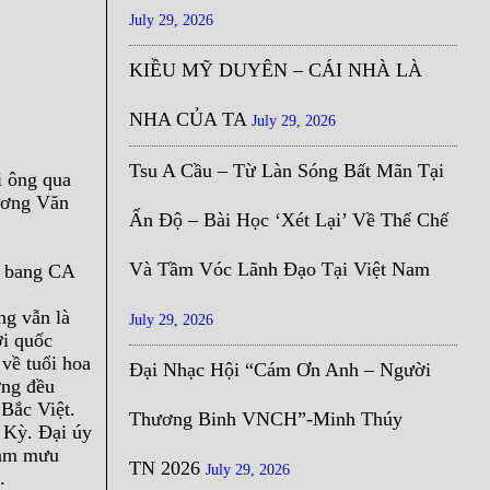
July 29, 2026
KIỀU MỸ DUYÊN – CÁI NHÀ LÀ
NHA CỦA TA
July 29, 2026
Tsu A Cầu – Từ Làn Sóng Bất Mãn Tại
i ông qua
Dương Văn
Ấn Độ – Bài Học ‘Xét Lại’ Về Thể Chế
Và Tầm Vóc Lãnh Đạo Tại Việt Nam
ểu bang CA
ng vẫn là
July 29, 2026
ới quốc
về tuổi hoa
Đại Nhạc Hội “Cám Ơn Anh – Người
ởng đều
 Bắc Việt.
Thương Binh VNCH”-Minh Thúy
 Kỳ. Đại úy
ham mưu
TN 2026
July 29, 2026
.