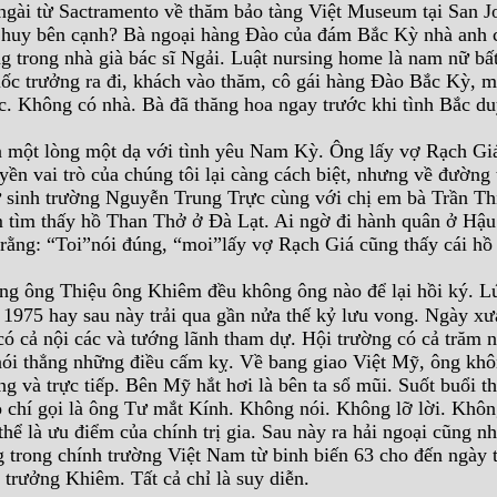
a ngài từ Sactramento về thăm bảo tàng Việt Museum tại San J
chỉ huy bên cạnh? Bà ngoại hàng Đào của đám Bắc Kỳ nhà anh 
 trong nhà già bác sĩ Ngải. Luật nursing home là nam nữ bấ
ốc trưởng ra đi, khách vào thăm, cô gái hàng Đào Bắc Kỳ, m
ác. Không có nhà. Bà đã thăng hoa ngay trước khi tình Bắc 
 một lòng một dạ với tình yêu Nam Kỳ. Ông lấy vợ Rạch Gi
yền vai trò của chúng tôi lại càng cách biệt, nhưng về đường
nữ sinh trường Nguyễn Trung Trực cùng với chị em bà Trần T
m tìm thấy hồ Than Thở ở Đà Lạt. Ai ngờ đi hành quân ở Hậu
rằng: “Toi”nói đúng, “moi”lấy vợ Rạch Giá cũng thấy cái h
ng ông Thiệu ông Khiêm đều không ông nào để lại hồi ký. Lú
m 1975 hay sau này trải qua gần nửa thế kỷ lưu vong. Ngày xư
có cả nội các và tướng lãnh tham dự. Hội trường có cả trăm 
g nói thẳng những điều cấm kỵ. Về bang giao Việt Mỹ, ông kh
 và trực tiếp. Bên Mỹ hắt hơi là bên ta sổ mũi. Suốt buổi t
o chí gọi là ông Tư mắt Kính. Không nói. Không lỡ lời. Khôn
hể là ưu điểm của chính trị gia. Sau này ra hải ngoại cũng n
ng trong chính trường Việt Nam từ binh biến 63 cho đến ngày 
 trưởng Khiêm. Tất cả chỉ là suy diễn.