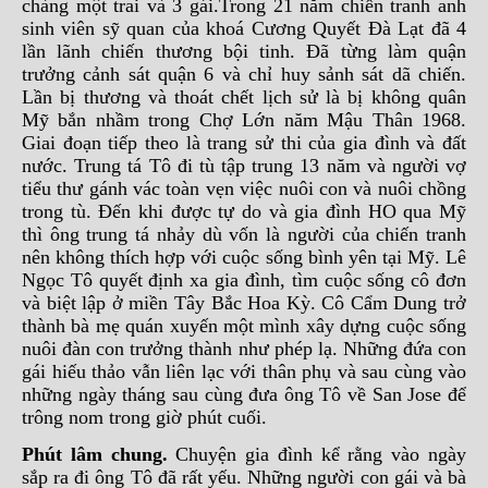
chàng một trai và 3 gái.Trong 21 năm chiến tranh anh
sinh viên sỹ quan của khoá Cương Quyết Đà Lạt đã 4
lần lãnh chiến thương bội tinh. Đã từng làm quận
trưởng cảnh sát quận 6 và chỉ huy sảnh sát dã chiến.
Lần bị thương và thoát chết lịch sử là bị không quân
Mỹ bắn nhầm trong Chợ Lớn năm Mậu Thân 1968.
Giai đoạn tiếp theo là trang sử thi của gia đình và đất
nước. Trung tá Tô đi tù tập trung 13 năm và người vợ
tiểu thư gánh vác toàn vẹn việc nuôi con và nuôi chồng
trong tù. Đến khi được tự do và gia đình HO qua Mỹ
thì ông trung tá nhảy dù vốn là người của chiến tranh
nên không thích hợp với cuộc sống bình yên tại Mỹ. Lê
Ngọc Tô quyết định xa gia đình, tìm cuộc sống cô đơn
và biệt lập ở miền Tây Bắc Hoa Kỳ. Cô Cẩm Dung trở
thành bà mẹ quán xuyến một mình xây dựng cuộc sống
nuôi đàn con trưởng thành như phép lạ. Những đứa con
gái hiếu thảo vẫn liên lạc với thân phụ và sau cùng vào
những ngày tháng sau cùng đưa ông Tô về San Jose để
trông nom trong giờ phút cuối.
Phút lâm chung.
Chuyện gia đình kể rằng vào ngày
sắp ra đi ông Tô đã rất yếu. Những người con gái và bà