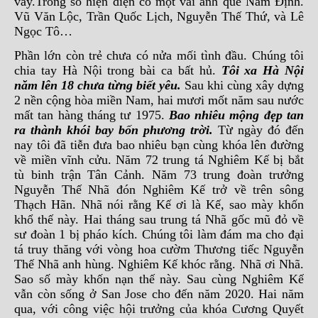
vây.Trong số hiện diện có một vài anh quê Nam Định.
Vũ Văn Lộc, Trần Quốc Lịch, Nguyễn Thế Thứ, và Lê
Ngọc Tô…
Phần lớn còn trẻ chưa có nửa mối tình đầu. Chúng tôi
chia tay Hà Nội trong bài ca bất hủ.
Tôi xa Hà Nội
năm lên 18 chưa từng biết yêu.
Sau khi cùng xây dựng
2 nền cộng hòa miền Nam, hai mươi mốt năm sau nước
mất tan hàng tháng tư 1975.
Bao nhiêu mộng đẹp tan
ra thành khói bay bốn phương trời.
Từ ngày đó đến
nay tôi đã tiễn đưa bao nhiêu bạn cùng khóa lên đường
về miền vĩnh cửu. Năm 72 trung tá Nghiêm Kế bị bắt
tù binh trận Tân Cảnh. Năm 73 trung đoàn trưởng
Nguyễn Thế Nhã đón Nghiêm Kế trở về trên sông
Thạch Hãn. Nhã nói rằng Kế ơi là Kế, sao mày khốn
khổ thế này. Hai tháng sau trung tá Nhã gốc mũ đỏ về
sư đoàn 1 bị pháo kích. Chúng tôi làm đám ma cho đại
tá truy thăng với vòng hoa cườm Thương tiếc Nguyễn
Thế Nhã anh hùng. Nghiêm Kế khóc rằng. Nhã ơi Nhã.
Sao số mày khốn nạn thế này. Sau cùng Nghiêm Kế
vẫn còn sống ở San Jose cho đến năm 2020. Hai năm
qua, với công việc hội trưởng của khóa Cương Quyết