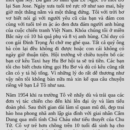
lại San Jose. Ngày xưa tuổi trẻ rực rỡ như sao mai, bây
giờ một thằng nằm và một thằng đứng. Tôi với trời bơ
vơ biết nói gì với người yêu cũ của bạn và đám con
cùng với tuổi trẻ m ặc áo đen đưa đám người anh hùng
của cuộc chiến tranh Việt Nam. Khóa chúng tôi ở miền
Bắc này có 10 bà quả phụ và 8 vị anh hùng. Chỉ duy có
con gái Đinh Trọng Ất chở mẹ ghé qua. Tất cả quý ông
bà còn lại đều không đi được hoặc con cái không có
ngày giờ thuận tiện. Hội trưởng về chiều tuyên bố các
bạn cứ kêu Taxi hay Hu Bơ hội ta sẽ trả tiền. Các bạn
tôi cho biết chưa từng gọi Hu Bơ và dù có kêu cũng rất
cần có y tá hộ tống. Vì những lý do rất dễ thương như
vậy nên tôi không bàn nữa mà xin kể qua câu chuyện
riêng về bạn Lê Tô như sau.
Năm 1954 khi ra trường Tô về nhẩy dù và trải qua các
đơn vị tác chiến cho đến khi lên đại úy và làm tiểu
đoàn phó. Sau thời gian dài làm sĩ quan mũ đỏ, đẹp trai
hào hoa phong nhã anh lập gia đình với giai nhân Cẩm
Dung qua mối tình Chú Cháu như tiểu thuyết của Chu
Tử. Cô vợ trẻ hơn chồng trên 10 tuổi đã sinh hạ cho