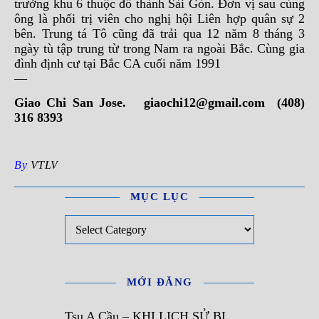
trưởng khu 6 thuộc đô thành Sài Gòn. Đơn vị sau cùng
ông là phối trị viên cho nghị hội Liên hợp quân sự 2
bên. Trung tá Tô cũng đã trải qua 12 năm 8 tháng 3
ngày tù tập trung từ trong Nam ra ngoài Bắc. Cùng gia
đình định cư tại Bắc CA cuối năm 1991
—
Giao Chi San Jose.
giaochi12@gmail.com
(408)
316 8393
By
VTLV
MỤC LỤC
Mục Lục
MỚI ĐĂNG
Tsu A Cầu – KHI LỊCH SỬ BỊ