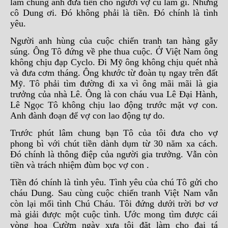
lâm chung anh đưa tiền cho người vợ cũ làm gì. Nhưng
cô Dung ơi. Đó không phải là tiền. Đó chính là tình
yêu.
Người anh hùng của cuộc chiến tranh tan hàng gẫy
súng. Ông Tô đứng về phe thua cuộc. Ở Việt Nam ông
không chịu đạp Cyclo. Đi Mỹ ông không chịu quét nhà
và đưa cơm tháng. Ông khước từ đoàn tụ ngay trên đất
Mỹ. Tô phải tìm đường đi xa vì ông mãi mãi là gia
trưởng của nhà Lê. Ông là con cháu vua Lê Đại Hành,
Lê Ngọc Tô không chịu lao động trước mặt vợ con.
Anh đành đoạn để vợ con lao động tự do.
Trước phút lâm chung bạn Tô của tôi đưa cho vợ
phong bì với chút tiền dành dụm từ 30 năm xa cách.
Đó chính là thông điệp của người gia trưởng. Vẫn còn
tiền và trách nhiệm đùm bọc vợ con .
Tiền đó chính là tình yêu. Tình yêu của chú Tô gửi cho
cháu Dung. Sau cùng cuộc chiến tranh Việt Nam vẫn
còn lại mối tình Chú Cháu. Tôi đứng dưới trời bơ vơ
mà giải được một cuộc tình. Ước mong tìm được cái
vòng hoa Cườm ngày xưa tôi đặt làm cho đại tá