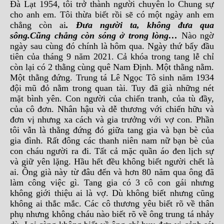
Đà Lạt 1954, tôi trở thành người chuyên lo Chung sự
cho anh em. Tôi thừa biết rồi sẽ có một ngày anh em
chẳng còn ai
. Đưa người ta, không đưa qua
sông.
Cũng chẳng còn sóng ở trong lòng…
Nào ngờ
ngày sau cùng đó chính là hôm qua. Ngày thứ bẩy đầu
tiên của tháng 9 năm 2021. Cả khóa trong tang lễ chỉ
còn lại có 2 thằng cùng quê Nam Định. Một thằng nằm.
Một thằng đứng. Trung tá Lê Ngọc Tô sinh năm 1934
đội mũ đỏ nằm trong quan tài. Tuy đã già những nét
mặt bình yên. Con người của chiến tranh, của tù đầy,
của cô đơn. Nhân hậu và dễ thương với chiến hữu và
đơn vị nhưng xa cách và gia trưởng với vợ con. Phần
tôi vẫn là thằng đứng đó giữa tang gia và bạn bè của
gia đình. Rất đông các thanh niên nam nữ bạn bè của
con cháu người ra đi. Tất cả mặc quần áo đen lịch sự
và giữ yên lặng. Hầu hết đều không biết người chết là
ai. Ông già này từ đâu đến và hơn 80 năm qua ông đã
làm công việc gì. Tang gia có 3 cô con gái nhưng
không giới thiệu ai là vợ. Dù không biết nhưng cũng
không ai thắc mắc. Các cô thương yêu biết rõ về thân
phụ nhưng không cháu nào biết rõ về ông trung tá nhảy