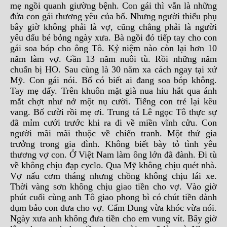
mẹ ngồi quanh giường bệnh. Con gái thì vẫn là những
đứa con gái thương yêu của bố. Nhưng người thiếu phụ
bây giờ không phải là vợ, cũng chẳng phải là người
yêu dấu bé bỏng ngày xưa. Bà ngồi đó tiếp tay cho con
gái soa bóp cho ông Tô. Kỷ niệm nào còn lại hơn 10
năm làm vợ. Gần 13 năm nuôi tù. Rồi những năm
chuẩn bị HO. Sau cùng là 30 năm xa cách ngay tại xứ
Mỹ. Con gái nói. Bố có biết ai đang soa bóp không.
Tay mẹ đấy. Trên khuôn mặt già nua hiu hắt qua ánh
mắt chợt như nở một nụ cười. Tiếng con trẻ lại kêu
vang. Bố cười rồi mẹ ơi. Trung tá Lê ngọc Tô thực sự
đã mỉm cưới trước khi ra đi về miền vĩnh cửu. Con
người mãi mãi thuộc về chiến tranh. Một thứ gia
trưởng trong gia đình. Không biết bày tỏ tình yêu
thương vợ con. Ở Việt Nam làm ông lớn đã đành. Đi tù
về không chịu đạp cyclo. Qua Mỹ không chịu quét nhà.
Vợ nấu cơm tháng nhưng chồng không chịu lái xe.
Thời vàng sơn không chịu giao tiền cho vợ. Vào giờ
phút cuối cùng anh Tô giao phong bì có chút tiền dành
dụm bảo con đưa cho vợ. Cẩm Dung vừa khóc vừa nói.
Ngày xưa anh không đưa tiền cho em vung vít. Bây giờ