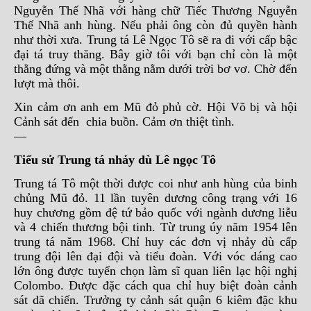
Nguyễn Thế Nhã với hàng chữ Tiếc Thương Nguyễn
Thế Nhã anh hùng. Nếu phải ông còn đủ quyền hành
như thời xưa. Trung tá Lê Ngọc Tô sẽ ra đi với cấp bậc
đại tá truy thăng. Bây giờ tôi với bạn chỉ còn là một
thằng đứng và một thằng nằm dưới trời bơ vơ. Chờ đến
lượt mà thôi.
Xin cảm ơn anh em Mũ đỏ phủ cờ. Hội Võ bị và hội
Cảnh sát đến chia buồn. Cảm ơn thiệt tình.
—
Tiểu sử Trung tá nhảy dù Lê ngọc Tô
Trung tá Tô một thời được coi như anh hùng của binh
chủng Mũ đỏ. 11 lần tuyên dương công trạng với 16
huy chương gồm đệ tứ bảo quốc với ngành dương liễu
và 4 chiến thương bội tinh. Từ trung úy năm 1954 lên
trung tá năm 1968. Chỉ huy các đơn vị nhảy dù cấp
trung đội lên đại đội và tiểu đoàn. Với vóc dáng cao
lớn ông được tuyển chọn làm sĩ quan liên lạc hội nghị
Colombo. Được đặc cách qua chỉ huy biệt đoàn cảnh
sát dã chiến. Trưởng ty cảnh sát quận 6 kiêm đặc khu