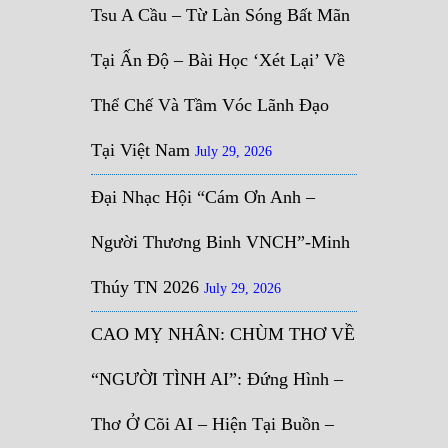
Tsu A Cầu – Từ Làn Sóng Bất Mãn
Tại Ấn Độ – Bài Học ‘Xét Lại’ Về
Thể Chế Và Tầm Vóc Lãnh Đạo
Tại Việt Nam
July 29, 2026
Đại Nhạc Hội “Cám Ơn Anh –
Người Thương Binh VNCH”-Minh
Thúy TN 2026
July 29, 2026
CAO MỴ NHÂN: CHÙM THƠ VỀ
“NGƯỜI TÌNH AI”: Đứng Hình –
Thơ Ở Cõi AI – Hiện Tại Buồn –