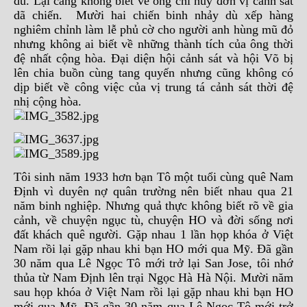
dù. Lại càng không biết về ông chỉ huy đơn vị cảnh sát
dã chiến. Mười hai chiến binh nhảy dù xếp hàng
nghiêm chỉnh làm lễ phủ cờ cho người anh hùng mũ đỏ
nhưng không ai biết về những thành tích của ông thời
đệ nhất cộng hòa. Đại diện hội cảnh sát và hội Võ bị
lên chia buồn cùng tang quyến nhưng cũng không có
dịp biết về công việc của vị trung tá cảnh sát thời đệ
nhị cộng hòa.
Tôi sinh năm 1933 hơn bạn Tô một tuổi cùng quê Nam
Định vì duyên nợ quân trường nên biết nhau qua 21
năm binh nghiệp. Nhưng quả thực không biết rõ về gia
cảnh, về chuyện ngục tù, chuyện HO và đời sống nơi
đất khách quê người. Gặp nhau 1 lần họp khóa ở Việt
Nam rồi lại gặp nhau khi bạn HO mới qua Mỹ. Đã gần
30 năm qua Lê Ngọc Tô mới trở lại San Jose, tôi nhớ
thủa từ Nam Định lên trại Ngọc Hà Hà Nội. Mười năm
sau họp khóa ở Việt Nam rồi lại gặp nhau khi bạn HO
mới qua Mỹ. Đã gần 30 năm qua Lê Ngọc Tô mới trở