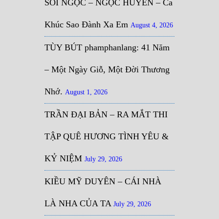
SỎI NGỌC – NGỌC HUYỀN – Ca
Khúc Sao Đành Xa Em
August 4, 2026
TÙY BÚT phamphanlang: 41 Năm
– Một Ngày Giỗ, Một Đời Thương
Nhớ.
August 1, 2026
TRẦN ĐẠI BẢN – RA MẮT THI
TẬP QUÊ HƯƠNG TÌNH YÊU &
KỶ NIỆM
July 29, 2026
KIỀU MỸ DUYÊN – CÁI NHÀ
LÀ NHA CỦA TA
July 29, 2026