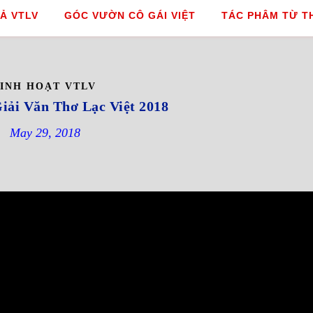
Ả VTLV
GÓC VƯỜN CÔ GÁI VIỆT
TÁC PHÂM TỪ T
SINH HOẠT VTLV
iải Văn Thơ Lạc Việt 2018
May 29, 2018