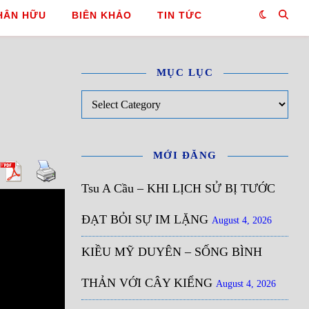
HÂN HỮU
BIÊN KHẢO
TIN TỨC
MỤC LỤC
Mục Lục
MỚI ĐĂNG
Tsu A Cầu – KHI LỊCH SỬ BỊ TƯỚC
ĐẠT BỎI SỰ IM LẶNG
August 4, 2026
KIỀU MỸ DUYÊN – SỐNG BÌNH
THẢN VỚI CÂY KIỂNG
August 4, 2026