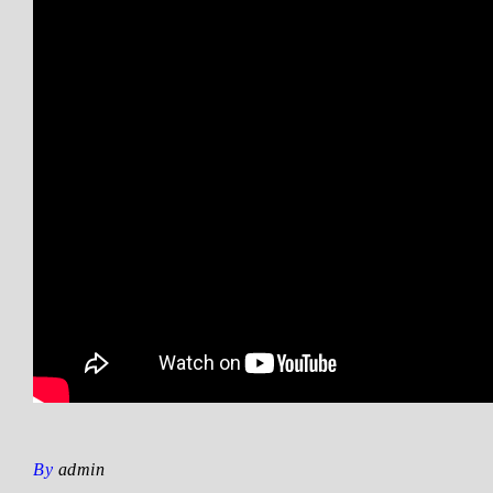
By
admin