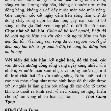
sông có lưu lượng thấp hẳn, không đủ nước tưới miền
đồng bằng, không đủ để đẩy nước mặn vào mùa nắng.
Ghe thuyền xúc cát ngày đêm trên sông làm chế độ
dòng chảy sông ngòi bị đảo lộn, gây nạn xói lở bờ
sông, nhiều gia đình ven sông phải di dời đi chỗ khác.
Chợt nhớ về bài hát
:
Chúa đã bỏ loài người, Phật đã
bỏ loài người,Này em xin cứu một người,Này em hãy
đến tìm tôi, Vì những con sông đã cạn nguồn rồi,Vì gió
đêm nay hát lời tù tội quanh đời,Về cùng tôi đứng bên
âu lo này.
Với biến đổi khí hậu, kỹ nghệ hoá, đô thị hoá
, các
vấn đề của những dòng sông càng ngày càng nhiều vì ô
nhiễm, vì nước mặn xâm nhập, vì lượng nước ngầm ít
đi. Mọi chất thải đều vứt xuống sông. Nước phế thải từ
các nhà máy cũng như nước sinh hoạt đô thị cần được
xử lý nghĩa là làm giảm bớt nồng độ các độc tố trước
khi cho thoát ra kinh rạch vì nếu không sẽ nguy hiểm
cho sự tôn vong nhiều loài cá, tôm.
Thái Công
Tụng
0Thái Công Tụng