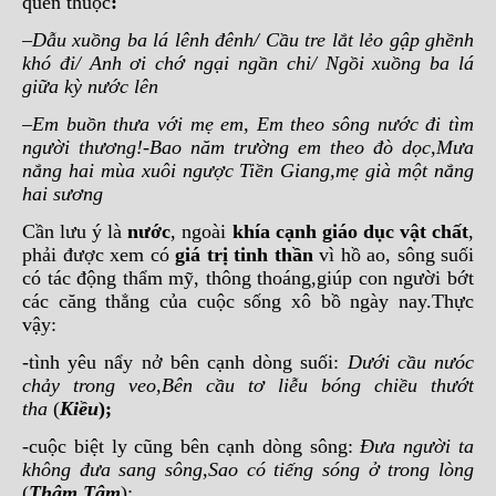
quen thuộc
:
–
Dẫu xuồng ba lá lênh đênh/ Cầu tre lắt lẻo gập ghềnh
khó đi/ Anh ơi chớ ngại ngần chi/ Ngồi xuồng ba lá
giữa kỳ nước lên
–
Em buồn thưa với mẹ em, Em theo sông nước đi tìm
người thương!-Bao năm trường em theo đò dọc,Mưa
nắng hai mùa xuôi ngược Tiền Giang,mẹ già một nắng
hai sương
Cần lưu ý là
nước
, ngoài
khía cạnh giáo dục vật chất
,
phải được xem có
giá trị tinh thần
vì hồ ao, sông suối
có tác động thẩm mỹ, thông thoáng,giúp con người bớt
các căng thẳng của cuộc sống xô bồ ngày nay.Thực
vậy:
-tình yêu nẩy nở bên cạnh dòng suối:
Dưới cầu nưóc
chảy trong veo,Bên cầu tơ liễu bóng chiều thướt
tha
(
Kiều
);
-cuộc biệt ly cũng bên cạnh dòng sông:
Đưa người ta
không đưa sang sông,Sao có tiếng sóng ở trong lòng
(
Thâm Tâm
);