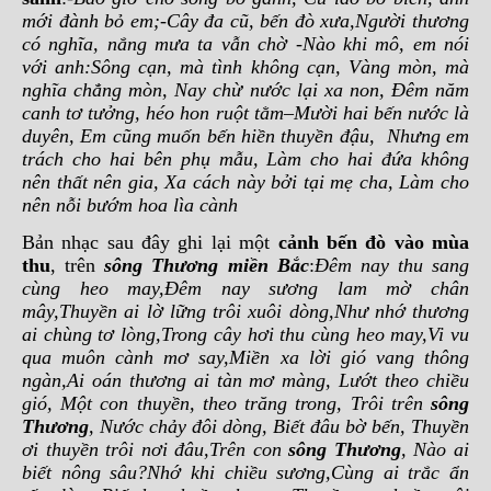
mới đành bỏ em;-Cây đa cũ, bến đ
ò
xưa,Người thương
có nghĩa, nắng mưa ta vẫn chờ -Nào khi mô, em nói
với anh:Sông cạn, mà tình không cạn, Vàng mòn, mà
nghĩa chẳng mòn, Nay chừ nước lại xa non, Đêm năm
canh tơ tưởng, héo hon ruột tằm–Mười hai bến nước là
duyên, Em cũng muốn bến hiền thuyền đậu, Nhưng em
trách cho hai bên phụ mẫu, Làm cho hai đứa không
nên thất nên gia, Xa cách này bởi tại mẹ cha, Làm cho
nên nỗi bướm hoa lìa cành
Bản nhạc sau đây ghi lại một
cảnh bến đò vào mùa
thu
, trên
sông Thương miền Bắc
:
Đêm nay thu sang
cùng heo may,Đêm nay sương lam mờ chân
mây,Thuyền ai lờ lững trôi xuôi dòng,Như nhớ thương
ai chùng tơ lòng,Trong cây hơi thu cùng heo may,Vi vu
qua muôn cành mơ say,Miền xa lời gió vang thông
ngàn,Ai oán thương ai tàn mơ màng, Lướt theo chiều
gió, Một con thuyền, theo trăng trong, Trôi trên
sông
Thương
, Nước chảy đôi dòng, Biết đâu bờ bến, Thuyền
ơi thuyền trôi nơi đâu,Trên con
sông Thương
, Nào ai
biết nông sâu?Nhớ khi chiều sương,Cùng ai trắc ẩn