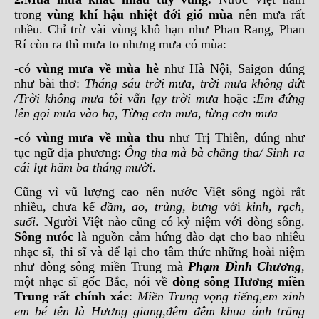
trong
vùng khí hậu nhiệt đới gió mùa
nên mưa rất
nhều. Chỉ trừ vài vùng khô hạn như Phan Rang, Phan
Rí còn ra thì mưa to nhưng mưa có mùa:
-có
vùng mưa về mùa hè
như Hà Nội, Saigon đúng
như bài thơ:
Tháng sáu trời mưa, trời mưa không dứt
/Trời không mưa tôi vẫn lạy trời mưa
hoặc :
Em đứng
lên gọi mưa vào hạ, Từng cơn mưa, từng cơn mưa
-có
vùng mưa về mùa thu
như Trị Thiên, đúng như
tục ngữ địa phương:
Ông tha mà bà chẳng tha/ Sinh ra
cái lụt hăm ba tháng mười
.
Cũng vì vũ lượng cao nên nước Việt sông ngòi rất
nhiều, chưa kể
đầm, ao, trủng, bưng
với
kinh, rạch,
suối
. Người Việt nào cũng có kỷ niệm với dòng sông.
Sông nưóc
là nguồn cảm hứng dào dạt cho bao nhiêu
nhạc sĩ, thi sĩ và để lại cho tâm thức những hoài niệm
như dòng sông miền Trung mà
Phạm Đình Chương
,
một nhạc sĩ gốc Bắc, nói về
dòng sông Hương miền
Trung rất chính xác
:
Miền Trung vọng tiếng,em xinh
em bé tên là Hương giang,đêm đêm khua ánh trăng