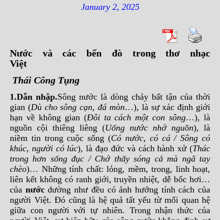
January 2, 2025
Nước và các bến đò trong thơ nhạc
Việt
Thái Công Tụng
1.
Dẫn nhập
.
Sông nước là dòng chảy bất tận của thời
gian (
Dù cho sông cạn, đá mòn
…), là sự xác định giới
hạn về không gian (
Đôi ta cách một con sông
…), là
nguồn cội thiêng liêng (
Uống nước nhớ nguồn
), là
niềm tin trong cuộc sống (
Có nước, có cá / Sông có
khúc, người có lúc
), là đạo đức và cách hành xử (
Thác
trong hơn sống đục / Chớ thấy sóng cả mà ngã tay
chèo
)… Những tính chất: lỏng, mềm, trong, linh hoạt,
liên kết không có ranh giới, truyền nhiệt, dễ bốc hơi…
của
nước
dường như đều có ảnh hưởng tính cách của
người Việt. Đó cũng là hệ quả tất yếu từ mối quan hệ
giữa con người với tự nhiên. Trong nhận thức của