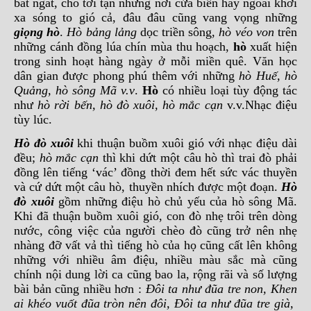
bát ngát, cho tới tận những nơi cửa biển hay ngoài khơi
xa sóng to gió cả, đâu đâu cũng vang vọng những
giọng hò
.
Hò bảng lảng
dọc triền sông,
hò véo von
trên
những cánh đồng lúa chín mùa thu hoạch,
hò
xuất hiện
trong sinh hoạt hàng ngày ở mỗi miền quê. Văn học
dân gian được phong phú thêm với những
hò Huế, hò
Quảng, hò sông Mã v.v
.
Hò
có nhiều loại tùy động tác
như
hò rời bến, hò đò xuôi, hò mắc cạn
v.v.Nhạc điệu
tùy lúc.
Hò đò xuôi
khi thuận buồm xuôi gió với nhạc điệu dài
đều;
hò mắc cạn
thì khi dứt một câu hò thì trai đò phải
đồng lên tiếng ‘vác’ đồng thời đem hết sức vác thuyền
và cứ dứt một câu hò, thuyền nhích được một đoạn.
Hò
đò xuôi
gồm những điệu hò chủ yếu của hò sông Mã.
Khi đã thuận buồm xuôi gió, con đò nhẹ trôi trên dòng
nước, công việc của người chèo đò cũng trở nên nhẹ
nhàng đỡ vất vả thì tiếng hò của họ cũng cất lên không
những với nhiều âm điệu, nhiều màu sắc mà cũng
chính nội dung lời ca cũng bao la, rộng rãi và số lượng
bài bản cũng nhiều hơn :
Đôi ta như đũa tre non, Khen
ai khéo vuốt đũa tròn nên đôi, Đôi ta như đũa tre già,