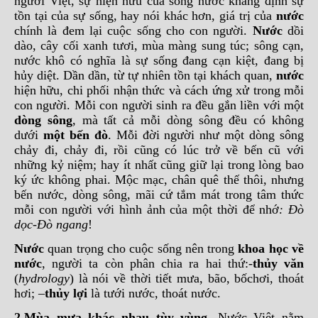
người Việt, sự hiện hữu của sông nước khẳng định sự
tồn tại của sự sống, hay nói khác hơn, giá trị của
nước
chính là đem lại cuộc sống cho con người.
Nước
dồi
dào, cây cối xanh tươi, mùa màng sung túc; sông cạn,
nước khô có nghĩa là sự sống đang cạn kiệt, đang bị
hủy diệt. Dần dần, từ tự nhiên tồn tại khách quan,
nước
hiện hữu, chi phối nhận thức và cách ứng xử trong mỗi
con người. Mỗi con người sinh ra đều gắn liền với một
dòng sông
, mà tất cả mỗi dòng sông đều có không
dưới
một bến đò
. Mỗi đời người như một dòng sông
chảy đi, chảy đi, rồi cũng có lúc trở về bến cũ với
những kỷ niệm; hay ít nhất cũng giữ lại trong lòng bao
ký ức không phai. Mộc mạc, chân quê thế thôi, nhưng
bến nước, dòng sông, mãi cứ tắm mát trong tâm thức
mỗi con người với hình ảnh của một thời để nhớ
: Đò
dọc-Đò ngang
!
Nước
quan trọng cho cuộc sống nên trong
khoa học về
nước
, người ta còn phân chia ra hai thứ:-
thủy văn
(
hydrology
) là nói về thời tiết mưa, bão, bốchơi, thoát
hơi; –
thủy lợi
là tưới nước, thoát nước.
2.
Mùa mưa khác nhau tùy vùng
.
Nước Việt nằm