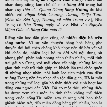
nhạc dùng
sông
làm chủ đề như
Sông Mã
trong bài
nhạc
Tây Tiến
của
Quang Dũng
;
Sông Hương
thì khá
nhiều với
Phạm Đình Chương, Dương Thiệu Tước
(
Đêm tàn Bến Ngự, Thương về miền Trung
v.v.), Nha
Trang có
Nha Trang ngày về
v.v. Nhà văn
Nguyễn
Mộng Giác
có
Sông Côn
mùa lũ.
Riêng văn học dân gian cũng có
nhiều điệu hò trên
sông nước
. Vì sự vận chuyển hàng hoá bằng ghe
thuyền đòi hỏi chèo chống khó nhọc nên để bớt vất vả
khi chèo đò, nhiều loại hò ra đời với nội dung rất
phong phú, phản ánh phong cảnh thiên nhiên, mối tình
trai gái v.v.Cùng với mái chèo cất nhịp, những lời ca
giàu tính chất trữ tình giúp cả khách lẫn trai chèo quên
đi những nhọc nhằn, nỗi lạnh lẽo tịch mịch của đêm
truờng.Trong nền âm nhạc dân tộc dân gian,
Hò
là một
trong những thể loại gắn bó thân thiết với sinh hoạt lao
động của người dân Việt. Đã có một thời, những
điệu
hò
được xem như món ăn tinh thần không thể thiếu
trong cuộc sống.Từ miền sơn thượng với bao thác
ghềnh hiểm trở, đến miền đồng bằng phì nhiêu, bao la