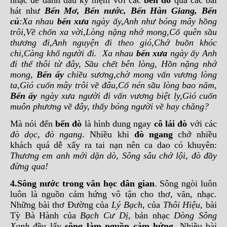
nhạc để đánh dấu kỷ niệm với các
bến đò
qua các bài
hát như
Bến Mơ, Bến nước, Bến Hàn Giang, Bến
củ
:Xa nhau
bến xưa
ngày ấy,Anh như bóng mây hồng
trôi,Về chốn xa vời,Lòng nặng nhớ mong,Cố quên sầu
thương đi,Anh nguyện đi theo gió,Chớ buồn khóc
chi,Càng khổ người đi. Xa nhau
bến xưa
ngày ấy Anh
đi thế thôi từ đây, Sầu chết bên lòng, Hồn nặng nhớ
mong,
Bến ấy
chiều sương,chờ mong vấn vương lòng
ta,Gió cuốn mây trôi về đâu,Cố nén sầu lòng bao năm,
Bến ấy
ngày xưa người đi vấn vương biệt ly,Gió cuốn
muôn phương về đây, thấy bóng người về hay chăng?
Mà nói đến
bến đò
là hình dung ngay
cô lái đò
với các
đò dọc, đò ngang
. Nhiều khi
đò ngang
chở nhiều
khách quá dễ xẩy ra tai nạn nên ca dao có khuyên:
Thương em anh mới dặn dò, Sông sâu chớ lội, đò đầy
đừng qua!
4.Sông nước trong văn học dân gian
. Sông ngòi luôn
luôn là nguồn cảm hứng vô tận cho thơ, văn, nhạc.
Những bài thơ Đường của
Lý Bạch
, của
Thôi Hiệu
, bài
Tỳ Bà Hành của
Bạch Cư Dị
, bản nhạc
Dòng Sông
Xanh
đều lấy
sông làm nguồn cảm hứng
. Nhiều bài