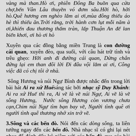
vàng mà than.Hò ơi, phiên Đông Ba buồn qua cửa
chợ,bến Vân Lâu thuyền vó đơm sâu.Hỡi hò, hỡi
hò.Quê hương em nghèo lắm ai ơi,mùa đông thiếu áo
hè thì thiếu ăn.Trời rằng, trời hành cơn lụt mỗi năm à
ơi,khiến đau thương thấm tràn, lấp Thuận An để lan
biển khơi, ơi hò ơi hò
Xuyên qua các đồng bằng miền Trung là
con đường
cái quan
, xuyên đèo, qua suối, với câu hát trữ tình và
trêu ghẹo:
Hỡi anh đi đường cái quan, Dừng chân
đứng lại em than đôi lời Đi đâu vội lắm ai ơi, Công
việc đã có chị tôi ở nhà.
Sông Hương và núi Ngự Bình được nhắc đến trong lời
bài hát
Ai ra xứ Huế
sáng tác bởi
nhạc sỹ Duy Khánh
:
Ai ra xứ Huế thì ra, Ai về là về núi Ngự, Ai về là về
sông Hương, Nước sông Hương còn vương chưa
cạn,Chim núi Ngự tìm bạn bay về, Người tình quê ơi
người tình quê thương nhớ xin trở về.
3.
Sông và các bến đò
.
Nói đến các
dòng sông
, ta liên
tưởng ngay đến các
bến đò.
Nhà nhạc sĩ có ghi lại nét