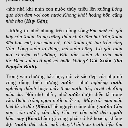
-nhớ nhà khi nhìn con nước thủy triều lên xuống:
Lòng
quê dờn dợn vời con nưóc,Không khói hoàng hôn cũng
nhớ nhà
(
Huy Cận
);
-tương tư nhớ nhung trên dòng sông:
Em như cô gái
hãy còn Xuân,Trong trắng thân chưa lấm bụi trần,Xuân
đến hoa mơ, hoa mận nở, Gái Xuân giũ lụa trên sông
Vân. Lòng xuân lơ đãng, má xuân hồng. Cô gái xuân
mơ chuyện vợ chồng, Đôi tám xuân đi trên mái
tóc.Đêm xuân cô ngủ có buồn không?
Gái Xuân
(
thơ
Nguyễn Bính
).
Trong văn chương bác học, nói về sắc đẹp của phụ nữ
cũng dùng biểu tượng
nước
như
nghiêng
nước
nghiêng thành
hoặc
mây thua nước tóc, tuyết nhường
màu da.
Nỗi nhớ nhà , nhớ
nước
được diễn tả trong
câu:
Buồn trông ngọn nước mới sa, Mây trôi man mác
biết là về đâu
(
Kiều
).Thề nguyền cũng dùng
nước
:
Còn
non, còn nước, còn dài, Còn về còn nhớ đến người
hôm nay
(Kiều
).
Làm gì cũng phải có kế hoạch, không
đợi
‘
nước
đến chân mới nhảy’
:
Lánh xa trước liệu tìm