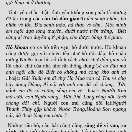
gợi lòng nhớ thương.
Tình yêu chân thật, tình yêu không son phấn là những
đề tài trong
các câu hò dân gian
:
Thiên sanh nhân, hà
nhân vô lộc, Địa sanh thảo, hà thảo vô căn, Một mình
em ngồi dựa lòng thuyền, dưới nước trên trăng, Biết
cùng ai trao duyên gửi phận, cho được bằng thế gian.
Hò khoan
có cả hò trên vạn, hò dưới nước. Hò khoan
cũng được gọi với nhiều tên như hò đối đáp, hò chào
mừng.Nhiều loại hò có tính cách
chơi chữ dân gian
và
lối chơi chữ của nhà nho rất thông dụng:
Cá có đâu mà
anh ngồi câu đó Biết có không mà công khó anh ơi
..
hoặc:
Gái Xuân em đi chợ Hạ Mua con cá Thu về chợ
hãy đang Đông, Ai nói với anh em đã có chồng, Tức
mình em đổ cá xuống sông em về,
hoặc:
Người Kim
mã cưõi con Ngựa vàng, Đất Phù Long rồng nổi, thời
chàng đối chi.
Người con trai cũng đối lại:
Người
Thanh Thủy gặp khách Nước Trong,Hoành Sơn ngang
núi, đã thoả lòng em chưa ?
Những câu hò, câu hát cũng dùng
sông để ví von, so
sánh
:-
Bao giờ cho sóng bỏ gành, Cù lao bỏ biển, anh