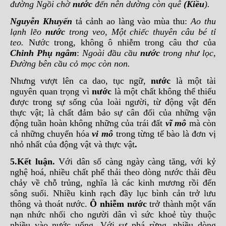
đường Ngồi chờ
nước
đến nên dường còn quê
(
Kiều
).
Nguyễn Khuyến
tả cảnh ao làng vào mùa thu:
Ao thu
lạnh lẽo
nước
trong veo, Một chiếc thuyên câu bé tỉ
teo.
Nước trong, không ô nhiễm trong câu thơ của
Chinh Phụ
ngâm
:
Ngoài đầu cầu
nước
trong như lọc,
Đường bên cầu cỏ mọc còn non.
Nhưng vượt lên ca dao, tục ngữ,
nước
là một tài
nguyên quan trọng vì
nước
là một chất không thể thiếu
được trong sự sống của loài người, từ động vật đến
thực vật; là chất đảm bảo sự cân đối của những vận
động tuần hoàn không những của trái đất
vĩ mô
mà còn
cả những chuyển hóa
vi mô
trong từng tế bào là đơn vị
nhỏ nhất của động vật và thực vật
.
5.
Kết luận
.
Với dân số càng ngày càng tăng, với kỷ
nghệ hoá, nhiều chất phế thải theo dòng nước thải đều
chảy về chỗ trủng, nghĩa là các kinh mương rồi đến
sông suối. Nhiều kinh rạch đầy lục bình cản trở lưu
thông và thoát nước.
Ô nhiễm nước
trở thành một vấn
nạn nhức nhối cho người dân vì sức khoẻ tùy thuộc
nhiều vào nước uống. Với sự phá rừng, nhiều dòng