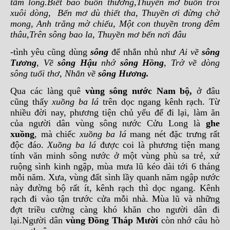
tấm lòng.Biết bao buồn thương,Thuyền mơ buồn trôi
xuôi dòng, Bến mơ dù thiết tha, Thuyền ơi đừng chờ
mong, Anh trăng mờ chiếu, Một con thuyền trong đêm
thâu,Trên sông bao la, Thuyền mơ bến nơi đâu
-tình yêu cũng dùng
sông
để nhắn nhủ như
Ai về
sông
Tương
, Về
sông Hậu
nhớ
sông Hồng
, Trở về dòng
sông tuổi thơ, Nhắn về
sông Hương.
Qua các làng quê
vùng sông nước Nam bộ,
ở đâu
cũng thấy
xuồng ba lá
trên dọc ngang kênh rạch. Từ
nhiều đời nay, phương tiện chủ yếu để đi lại, làm ăn
của người dân vùng sông nước Cửu Long là
ghe
xuồng
, mà chiếc
xuồng ba lá
mang nét đặc trưng rất
độc đáo.
Xuồng ba lá
được coi là phương tiện mang
tính văn minh sông nước ở một vùng phù sa trẻ, xứ
ruộng sình kinh ngập, mùa mưa lũ kéo dài tới 6 tháng
mỗi năm. Xưa, vùng đất sình lầy quanh năm ngập nước
này đường bộ rất ít, kênh rạch thì dọc ngang. Kênh
rạch đi vào tận trước cửa mỗi nhà. Mùa lũ và những
đợt triều cường càng khó khăn cho người dân đi
lại.Người dân
vùng Đồng Tháp Mười
còn nhớ câu hò