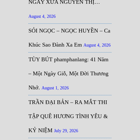
NGÀY XƯA NGUYỄN THỊ…
August 4, 2026
SỎI NGỌC – NGỌC HUYỀN – Ca
Khúc Sao Đành Xa Em
August 4, 2026
TÙY BÚT phamphanlang: 41 Năm
– Một Ngày Giỗ, Một Đời Thương
Nhớ.
August 1, 2026
TRẦN ĐẠI BẢN – RA MẮT THI
TẬP QUÊ HƯƠNG TÌNH YÊU &
KỶ NIỆM
July 29, 2026