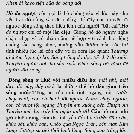
Khen ái khéo tiện đũa đà bằng đôi
Hò đò ngược
còn gọi là hò chống sào vì lúc này chủ
yếu trai đò dùng sào để chống, để đẩy con thuyền đi
ngược dòng sông theo hiệu lệnh của người “bắt cái”.
Hò
đò ngược
chỉ có một làn điệu. Giọng
hò đò ngược
nghe
chậm chạp và có phần nặng nề hợp với cảnh lao động
chống sào nặng nhọc, nhưng vẫn đượm màu sắc trữ
tình nhiều lúc lại còn đầy vẻ dí dỏm lạc quan:
Thương
ai đứng bụi nấp bờ, Sáng trông đò dọc tối chờ đò xuôi,
Thuyền ngược anh bỏ sào xuôi Khúc sông bỏ vắng để
người sầu riêng.
Dòng sông ở Huế với nhiều điệu hò
:
mái nhì, mái
đẩy, dô hậy, đẩy nôốc
là những
thể hò dân gian trên
sông nưóc
.Tiếng hò của mối tình ngang trái:
Nước
chảy xuôi, con cá buôi lội ngược Nước chảy ngược,
con cá vượt lội ngang Thuyền em xuống bến Thuận An
Thuyền anh lại trẩy lên ngàn anh ơi!
Câu hò mái nhì
gợi nhiều rung cảm do tình yêu đôi lứa:
Nước đầu cầu,
khúc sâu khúc cạn, Chèo qua Ngọc Trản, đến mạn Kim
Long ,Sương sa gió thổi lạnh lùng, Sóng xao trăng lặn,