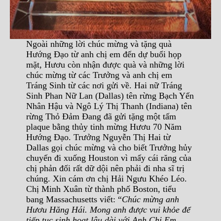
Ngoài những lời chúc mừng và tặng quà
Hướng Đạo từ anh chị em đến dự buổi họp
mặt, Hươu còn nhận được quà và những lời
chúc mừng từ các Trưởng và anh chị em
Tráng Sinh từ các nơi gửi về. Hai nữ Tráng
Sinh Phan Nữ Lan (Dallas) tên rừng Bạch Yến
Nhân Hậu và Ngô Lý Thị Thanh (Indiana) tên
rừng Thỏ Đảm Đang đã gửi tặng một tấm
plaque bằng thủy tinh mừng Hươu 70 Năm
Hướng Đạo. Trưởng Nguyễn Thị Hai từ
Dallas gọi chúc mừng và cho biết Trưởng hủy
chuyến đi xuống Houston vì mấy cái răng của
chị phản đối rất dữ dội nên phải đi nha sĩ trị
chúng. Xin cám ơn chị Hải Ngưu Khéo Léo.
Chị Minh Xuân từ thành phố Boston, tiểu
bang Massachusetts viết: “
Chúc mừng anh
Hươu Hăng Hái. Mong anh được vui khỏe để
tiếp tục sinh hoạt lâu dài với Anh Chị Em.