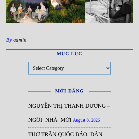
By
admin
MỤC LỤC
Mục Lục
MỚI ĐĂNG
NGUYỄN THỊ THANH DƯƠNG –
NGÔI NHÀ MỚI
August 8, 2026
THƠ TRẦN QUỐC BẢO: DÂN