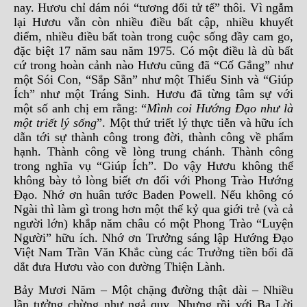
nay. Hươu chỉ dám nói “tương đối tử tế” thôi. Vì ngẫm
lại Hươu vẫn còn nhiều điều bất cập, nhiều khuyết
điểm, nhiều điều bất toàn trong cuộc sống đầy cam go,
đặc biệt 17 năm sau năm 1975. Có một điều là dù bất
cứ trong hoàn cảnh nào Hươu cũng đã “Cố Gắng” như
một Sói Con, “Sắp Sẵn” như một Thiếu Sinh và “Giúp
Ích” như một Tráng Sinh. Hươu đã từng tâm sự với
một số anh chị em rằng: “
Mình coi
Hướng Đạo như là
một triết lý sống
”. Một thứ triết lý thực tiễn và hữu ích
dẫn tới sự thành công trong đời, thành công về phẩm
hạnh. Thành công về lòng trung chánh. Thành công
trong nghĩa vụ “Giúp Ích”. Do vậy Hươu không thể
không bày tỏ lòng biết ơn đối với Phong Trào Hướng
Đạo. Nhớ ơn huân tước Baden Powell. Nếu không có
Ngài thì làm gì trong hơn một thế kỷ qua giới trẻ (và cả
người lớn) khắp năm châu có một Phong Trào “Luyện
Người” hữu ích. Nhớ ơn Trưởng sáng lập Hướng Đạo
Việt Nam Trần Văn Khắc cùng các Trưởng tiền bối đã
dắt đưa Hươu vào con đường Thiện Lành.
Bảy Mươi Năm – Một chặng đường thật dài – Nhiều
lần tưởng chừng như ngả quỵ. Nhưng rồi với Ba Lời