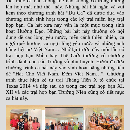
Tiết mục ca hát không thể nào không có trong những
lần họp mặt như thế này. Những bài hát ngắn và vui
kèm theo chương trình hát “Du Ca” đã được đưa vào
chương trình sinh hoạt trong các kỳ trại miền hay trại
họp bạn. Ca hát xưa nay vẫn là một mục trong sinh
hoạt Hướng Đạo. Những bài hát này thường có nội
dung đề cao lòng yêu nước, mến cảnh thiên nhiên, ca
ngợi quê hương, ca ngợi lòng yêu nước và những anh
hùng liệt nữ Việt Nam… Nhớ lại trước đây mỗi lẫn có
trại họp bạn Miền hay Thế Giới thường có chương
trình dành cho các Trưởng và phụ huynh. Hươu đã đưa
chương trình ca hát này vào sinh hoạt bằng những tiêu
đề “Hát Cho Việt Nam, Đêm Việt Nam…”. Chương
trình thực hiện kể từ trại Thẳng Tiến X tổ chức tại
Texas 2014 và tiếp sau đó trong các trại họp bạn XI,
XII và các trại họp bạn Trưởng Niên cũng có tiết mục
ca hát này.