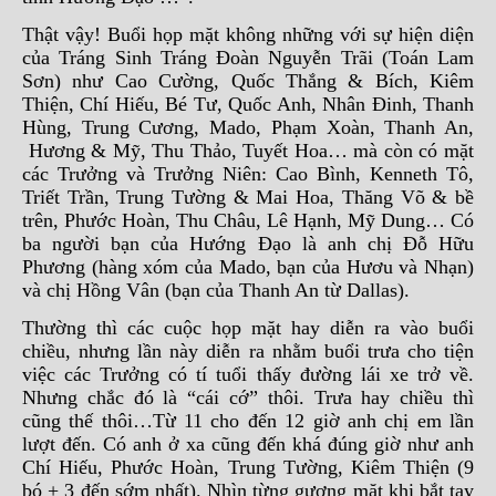
Thật vậy! Buổi họp mặt không những với sự hiện diện
của Tráng Sinh Tráng Đoàn Nguyễn Trãi (Toán Lam
Sơn) như Cao Cường, Quốc Thắng & Bích, Kiêm
Thiện, Chí Hiếu, Bé Tư, Quốc Anh, Nhân Đinh, Thanh
Hùng, Trung Cương, Mado, Phạm Xoàn, Thanh An,
Hương & Mỹ, Thu Thảo, Tuyết Hoa… mà còn có mặt
các Trưởng và Trưởng Niên: Cao Bình, Kenneth Tô,
Triết Trần, Trung Tường & Mai Hoa, Thăng Võ & bề
trên, Phước Hoàn, Thu Châu, Lê Hạnh, Mỹ Dung… Có
ba người bạn của Hướng Đạo là anh chị Đỗ Hữu
Phương (hàng xóm của Mado, bạn của Hươu và Nhạn)
và chị Hồng Vân (bạn của Thanh An từ Dallas).
Thường thì các cuộc họp mặt hay diễn ra vào buổi
chiều, nhưng lần này diễn ra nhằm buổi trưa cho tiện
việc các Trưởng có tí tuổi thấy đường lái xe trở về.
Nhưng chắc đó là “cái cớ” thôi. Trưa hay chiều thì
cũng thế thôi…Từ 11 cho đến 12 giờ anh chị em lần
lượt đến. Có anh ở xa cũng đến khá đúng giờ như anh
Chí Hiếu, Phước Hoàn, Trung Tường, Kiêm Thiện (9
bó + 3 đến sớm nhất). Nhìn từng gương mặt khi bắt tay