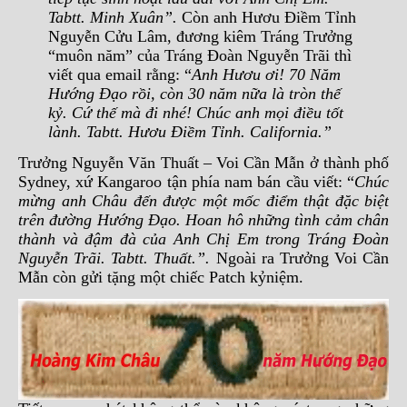
Tabtt. Minh Xuân”.
Còn anh Hươu Điềm Tỉnh
Nguyễn Cửu Lâm, đương kiêm Tráng Trưởng
“muôn năm” của Tráng Đoàn Nguyễn Trãi thì
viết qua email rằng: “
Anh Hươu ơi!
70 Năm
Hướng Đạo rồi, còn 30 năm nữa là tròn thế
kỷ. Cứ thế mà đi nhé! Chúc anh mọi điều tốt
lành. Tabtt. Hươu Điềm Tỉnh. California.”
Trưởng Nguyễn Văn Thuất – Voi Cần Mẫn ở thành phố
Sydney, xứ Kangaroo tận phía nam bán cầu viết: “
Chúc
mừng anh Châu đến được một mốc điểm thật đặc biệt
trên đường Hướng Đạo. Hoan hô những tình cảm chân
thành và đậm đà của Anh Chị Em trong Tráng Đoàn
Nguyễn Trãi. Tabtt. Thuất.”.
Ngoài ra Trưởng Voi Cần
Mẫn còn gửi tặng một chiếc Patch kỷniệm.