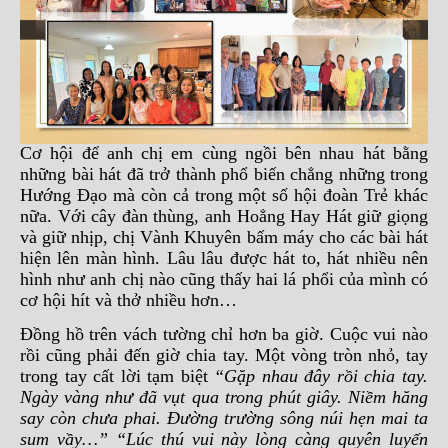
Cơ hội để anh chị em cùng ngồi bên nhau hát bằng
những bài hát đã trở thành phổ biến chẳng những trong
Hướng Đạo mà còn cả trong một số hội đoàn Trẻ khác
nữa. Với cây đàn thùng, anh Hoẳng Hay Hát giữ giọng
và giữ nhịp, chị Vành Khuyên bấm máy cho các bài hát
hiện lên màn hình. Lâu lâu được hát to, hát nhiều nên
hình như anh chị nào cũng thấy hai lá phổi của mình có
cơ hội hít và thở nhiều hơn…
Đồng hồ trên vách tường chỉ hơn ba giờ. Cuộc vui nào
rồi cũng phải đến giờ chia tay. Một vòng tròn nhỏ, tay
trong tay cất lời tạm biệt
“Gặp nhau đây rồi chia tay.
Ngày vàng như đã vụt qua trong phút giây. Niềm hăng
say còn chưa phai. Đường trường sông núi hẹn mai ta
sum vầy…” “Lúc thú vui này lòng càng quyên luyến