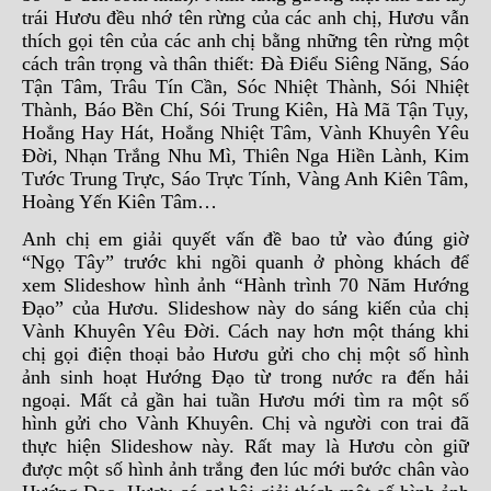
trái Hươu đều nhớ tên rừng của các anh chị, Hươu vẫn
thích gọi tên của các anh chị bằng những tên rừng một
cách trân trọng và thân thiết: Đà Điểu Siêng Năng, Sáo
Tận Tâm, Trâu Tín Cần, Sóc Nhiệt Thành, Sói Nhiệt
Thành, Báo Bền Chí, Sói Trung Kiên, Hà Mã Tận Tụy,
Hoẳng Hay Hát, Hoẳng Nhiệt Tâm, Vành Khuyên Yêu
Đời, Nhạn Trắng Nhu Mì, Thiên Nga Hiền Lành, Kim
Tước Trung Trực, Sáo Trực Tính, Vàng Anh Kiên Tâm,
Hoàng Yến Kiên Tâm…
Anh chị em giải quyết vấn đề bao tử vào đúng giờ
“Ngọ Tây” trước khi ngồi quanh ở phòng khách để
xem Slideshow hình ảnh “Hành trình 70 Năm Hướng
Đạo” của Hươu. Slideshow này do sáng kiến của chị
Vành Khuyên Yêu Đời. Cách nay hơn một tháng khi
chị gọi điện thoại bảo Hươu gửi cho chị một số hình
ảnh sinh hoạt Hướng Đạo từ trong nước ra đến hải
ngoại. Mất cả gần hai tuần Hươu mới tìm ra một số
hình gửi cho Vành Khuyên. Chị và người con trai đã
thực hiện Slideshow này. Rất may là Hươu còn giữ
được một số hình ảnh trắng đen lúc mới bước chân vào