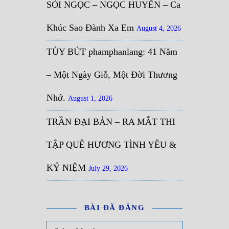
SỎI NGỌC – NGỌC HUYỀN – Ca
Khúc Sao Đành Xa Em
August 4, 2026
TÙY BÚT phamphanlang: 41 Năm
– Một Ngày Giỗ, Một Đời Thương
Nhớ.
August 1, 2026
TRẦN ĐẠI BẢN – RA MẮT THI
TẬP QUÊ HƯƠNG TÌNH YÊU &
KỶ NIỆM
July 29, 2026
BÀI ĐÃ ĐĂNG
Bài đã đăng