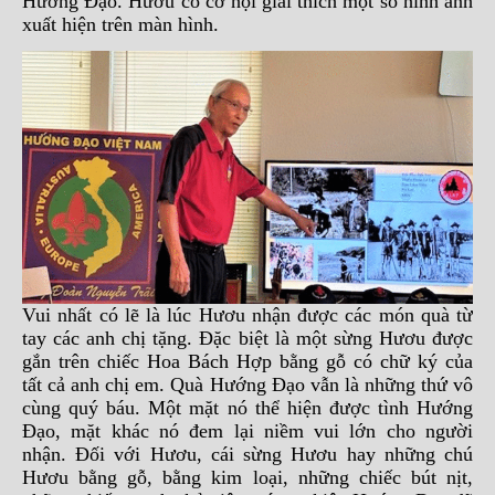
Hướng Đạo. Hươu có cơ hội giải thích một số hình ảnh
xuất hiện trên màn hình.
Vui nhất có lẽ là lúc Hươu nhận được các món quà từ
tay các anh chị tặng. Đặc biệt là một sừng Hươu được
gắn trên chiếc Hoa Bách Hợp bằng gỗ có chữ ký của
tất cả anh chị em. Quà Hướng Đạo vẫn là những thứ vô
cùng quý báu. Một mặt nó thể hiện được tình Hướng
Đạo, mặt khác nó đem lại niềm vui lớn cho người
nhận. Đối với Hươu, cái sừng Hươu hay những chú
Hươu bằng gỗ, bằng kim loại, những chiếc bút nịt,