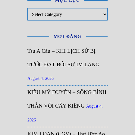
MỤC LỤC
Mục Lục
MỚI ĐĂNG
Tsu A Cầu – KHI LỊCH SỬ BỊ
TƯỚC ĐẠT BỎI SỰ IM LẶNG
August 4, 2026
KIỀU MỸ DUYÊN – SỐNG BÌNH
THẢN VỚI CÂY KIỂNG
August 4,
2026
KIM LOAN (CGV) – Thơ Ước Ao