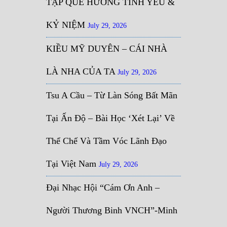
TẬP QUÊ HƯƠNG TÌNH YÊU &
KỶ NIỆM
July 29, 2026
KIỀU MỸ DUYÊN – CÁI NHÀ
LÀ NHA CỦA TA
July 29, 2026
Tsu A Cầu – Từ Làn Sóng Bất Mãn
Tại Ấn Độ – Bài Học ‘Xét Lại’ Về
Thể Chế Và Tầm Vóc Lãnh Đạo
Tại Việt Nam
July 29, 2026
Đại Nhạc Hội “Cám Ơn Anh –
Người Thương Binh VNCH”-Minh