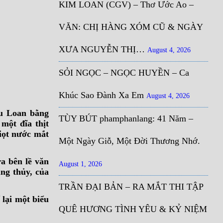
KIM LOAN (CGV) – Thơ Ước Ao –
VĂN: CHỊ HÀNG XÓM CŨ & NGÀY
XƯA NGUYỄN THỊ…
August 4, 2026
SỎI NGỌC – NGỌC HUYỀN – Ca
Khúc Sao Đành Xa Em
August 4, 2026
ữu Loan bằng
TÙY BÚT phamphanlang: 41 Năm –
một đĩa thịt
iọt nước mắt
Một Ngày Giỗ, Một Đời Thương Nhớ.
a bên lề văn
August 1, 2026
ng thủy, của
TRẦN ĐẠI BẢN – RA MẮT THI TẬP
 lại một biểu
QUÊ HƯƠNG TÌNH YÊU & KỶ NIỆM