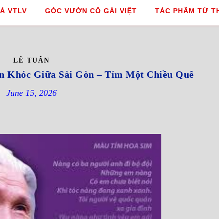
Ả VTLV
GÓC VƯỜN CÔ GÁI VIỆT
TÁC PHÂM TỪ T
LÊ TUẤN
 Khóc Giữa Sài Gòn – Tím Một Chiều Quê
June 15, 2026