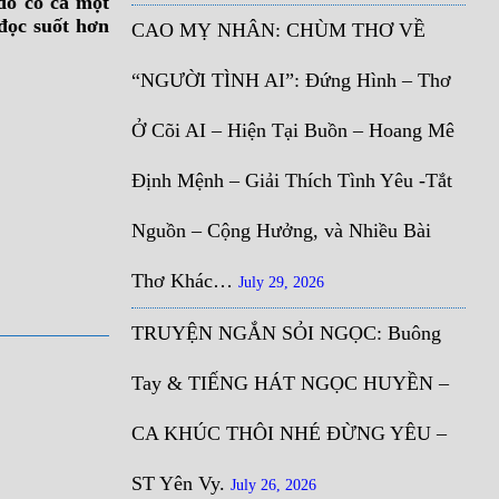
đó có cả một
 đọc suốt hơn
CAO MỴ NHÂN: CHÙM THƠ VỀ
“NGƯỜI TÌNH AI”: Đứng Hình – Thơ
Ở Cõi AI – Hiện Tại Buồn – Hoang Mê
Định Mệnh – Giải Thích Tình Yêu -Tắt
Nguồn – Cộng Hưởng, và Nhiều Bài
Thơ Khác…
July 29, 2026
TRUYỆN NGẮN SỎI NGỌC: Buông
Tay & TIẾNG HÁT NGỌC HUYỀN –
CA KHÚC THÔI NHÉ ĐỪNG YÊU –
ST Yên Vy.
July 26, 2026