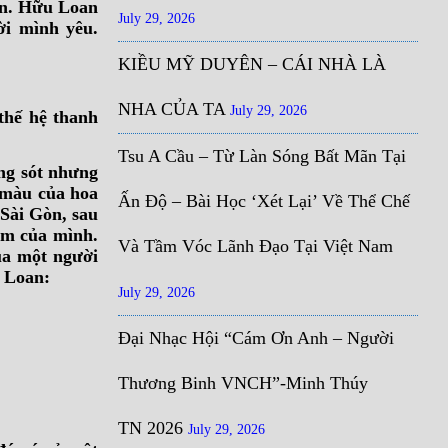
ến. Hữu Loan
July 29, 2026
ời mình yêu.
KIỀU MỸ DUYÊN – CÁI NHÀ LÀ
NHA CỦA TA
July 29, 2026
thế hệ thanh
Tsu A Cầu – Từ Làn Sóng Bất Mãn Tại
ng sót nhưng
 màu của hoa
Ấn Độ – Bài Học ‘Xét Lại’ Về Thể Chế
 Sài Gòn, sau
ẩm của mình.
Và Tầm Vóc Lãnh Đạo Tại Việt Nam
ủa một người
u Loan:
July 29, 2026
Đại Nhạc Hội “Cám Ơn Anh – Người
Thương Binh VNCH”-Minh Thúy
TN 2026
July 29, 2026