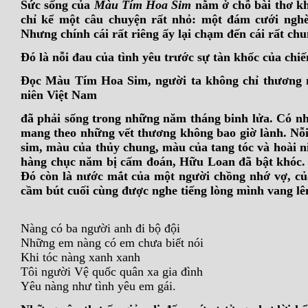
Sức sống của
Màu Tím Hoa Sim
nằm ở chỗ bài thơ kh
chỉ kể một câu chuyện rất nhỏ:
một đám cưới nghèo
Nhưng chính cái rất riêng ấy lại chạm đến cái rất ch
Đó là nỗi đau của tình yêu trước sự tàn khốc của chiế
Đọc Màu Tím Hoa Sim, người ta không chỉ thương n
niên Việt Nam
đã phải sống trong những năm tháng binh lửa. Có n
mang theo những vết thương không bao giờ lành. N
sim, màu của thủy chung, màu của tang tóc và hoài n
hàng chục năm bị cấm đoán, Hữu Loan đã bật khóc. Đ
Đó còn là nước mắt của một người chồng nhớ vợ, của
cầm bút cuối cùng được nghe tiếng lòng mình vang l
Nàng có ba người anh đi bộ đội
Những em nàng có em chưa biết nói
Khi tóc nàng xanh xanh
Tôi người Vệ quốc quân xa gia đình
Yêu nàng như tình yêu em gái.