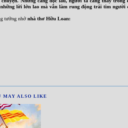
 chuyện. Nhưng càng đọc lâu, người ta càng thấy trong 
n những lời lớn lao mà vẫn làm rung động trái tim người
ơng tưởng nhớ
nhà thơ Hữu Loan:
 MAY ALSO LIKE