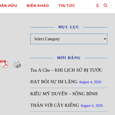
HÂN HỮU
BIÊN KHẢO
TIN TỨC
MỤC LỤC
Mục Lục
MỚI ĐĂNG
Tsu A Cầu – KHI LỊCH SỬ BỊ TƯỚC
ĐẠT BỎI SỰ IM LẶNG
August 4, 2026
KIỀU MỸ DUYÊN – SỐNG BÌNH
THẢN VỚI CÂY KIỂNG
August 4, 2026