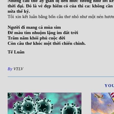
Những câu thơ ấy giản dị đến mức tưởng như lời kể
thời đại. Đó là vẻ đẹp hiếm có của thi ca: không cầ
nửa thế kỷ.
Tôi xin kết luân bằng bốn câu thơ nhỏ như một nén hư
Người đi mang cả mùa sim
Để màu tím nhuộm lặng im đất trời
Trăm năm khói phủ cuộc đời
Còn câu thơ khóc một thời chiến chinh.
Tế Luân
By
VTLV
YOU