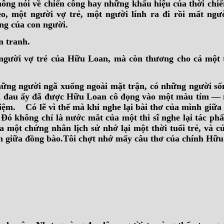
ông nói về chiến công hay những khẩu hiệu của thời chi
, một người vợ trẻ, một người lính ra đi rồi mất ngư
ung của con người.
n tranh.
gười vợ trẻ của Hữu Loan, mà còn thương cho cả một 
hững người ngã xuống ngoài mặt trận, có những người số
ỗi đau ấy đã được Hữu Loan cô đọng vào một màu tím —
iệm. Có lẽ vì thế mà khi nghe lại bài thơ của mình giữa
ó không chỉ là nước mắt của một thi sĩ nghe lại tác ph
 một chứng nhân lịch sử nhớ lại một thời tuổi trẻ, và c
ên giữa đồng bào.Tôi chợt nhớ mấy câu thơ của chính Hữ