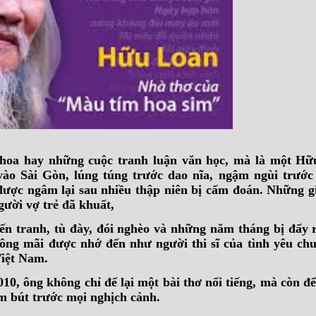
hoa hay những cuộc tranh luận văn học, mà là một H
vào Sài Gòn, lúng túng trước dao nĩa, ngậm ngùi trước 
 được ngâm lại sau nhiều thập niên bị cấm đoán. Những g
gười vợ trẻ đã khuất,
ến tranh, tù đày, đói nghèo và những năm tháng bị đẩy r
ông mãi được nhớ đến như người thi sĩ của tình yêu chu
 Việt Nam.
, ông không chỉ để lại một bài thơ nổi tiếng, mà còn để
m bút trước mọi nghịch cảnh.