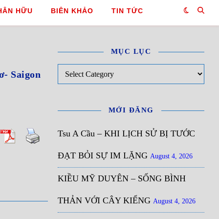
HÂN HỮU
BIÊN KHẢO
TIN TỨC
MỤC LỤC
Mục Lục
- Saigon
MỚI ĐĂNG
Tsu A Cầu – KHI LỊCH SỬ BỊ TƯỚC
ĐẠT BỎI SỰ IM LẶNG
August 4, 2026
KIỀU MỸ DUYÊN – SỐNG BÌNH
THẢN VỚI CÂY KIỂNG
August 4, 2026