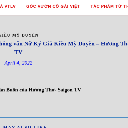
Ả VTLV
GÓC VƯỜN CÔ GÁI VIỆT
TÁC PHÂM TỪ T
KIỀU MỸ DUYÊN
ỏng vấn Nữ Ký Giả Kiều Mỹ Duyên – Hương Thơ
TV
April 4, 2022
ản Buồn của Hương Thơ- Saigon TV
 MAY ALSO LIKE