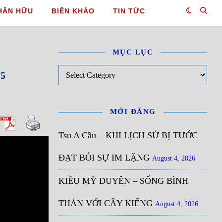
HÂN HỮU
BIÊN KHẢO
TIN TỨC
MỤC LỤC
Mục Lục
5
MỚI ĐĂNG
Tsu A Cầu – KHI LỊCH SỬ BỊ TƯỚC
ĐẠT BỎI SỰ IM LẶNG
August 4, 2026
KIỀU MỸ DUYÊN – SỐNG BÌNH
THẢN VỚI CÂY KIỂNG
August 4, 2026