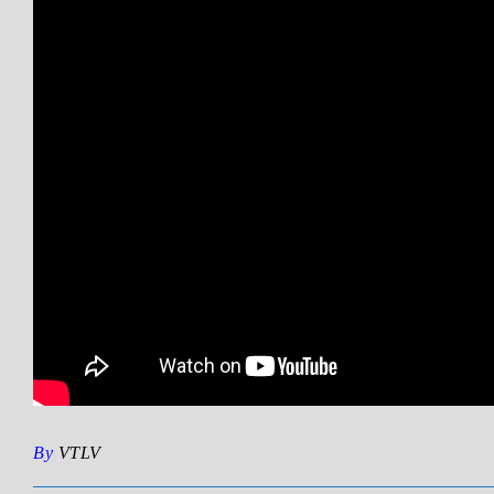
By
VTLV