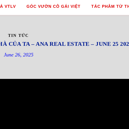
Ả VTLV
GÓC VƯỜN CÔ GÁI VIỆT
TÁC PHÂM TỪ T
TIN TỨC
À CỦA TA – ANA REAL ESTATE – JUNE 25 202
June 26, 2025