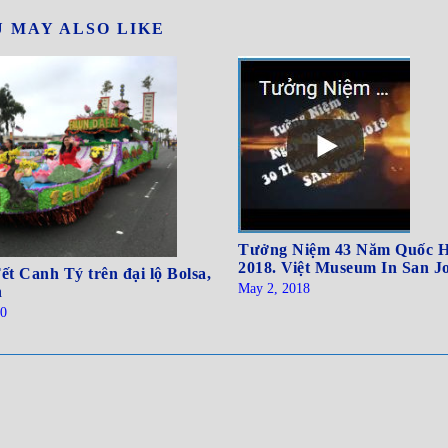
 MAY ALSO LIKE
Tưởng Niệm 43 Năm Quốc H
2018. Việt Museum In San J
ết Canh Tý trên đại lộ Bolsa,
May 2, 2018
n
20