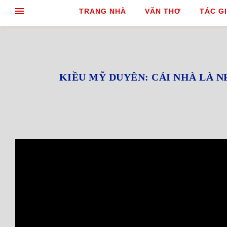
TRANG NHÀ
VĂN THƠ
TÁC GI
KIỀU MỸ DUYÊN: CÁI NHÀ LÀ NH